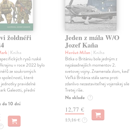
vi žoldnéři
Jeden z mála W/O
24
Jozef Kaňa
Mark
| Kniha
Herčut Milan
| Kniha
specifických rysů ruské
Bitka o Britániu bola jedným z
Ukrajinu v roce 2022 bylo
najzásadnejších momentov 2.
ldnéřů ze soukromých
svetovej vojny. Znamenala zlom, keď
 společností, které
Veľká Británia stála sama proti
 jednotky pravidelné
zdanlivo nezastaviteľnej vojenskej sile
rk Galeotti, přední
Tretej ríše.
Na sklade
?
e do 10 dní
12,77 €
€
13,16 €
?
?