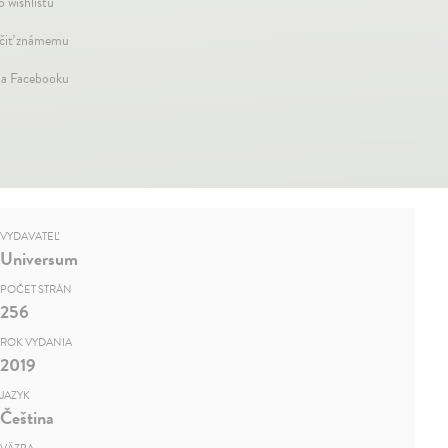
o wishlistu
iť známemu
na Facebooku
VYDAVATEĽ
Universum
POČET STRÁN
256
ROK VYDANIA
2019
JAZYK
Čeština