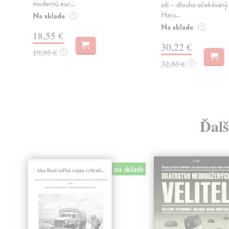
modernú eur...
zdi – dlouho očekávan
Haru...
Na sklade
?
Na sklade
?
18,55 €
30,22 €
19,95 €
?
32,85 €
?
Ďalš
na sklade