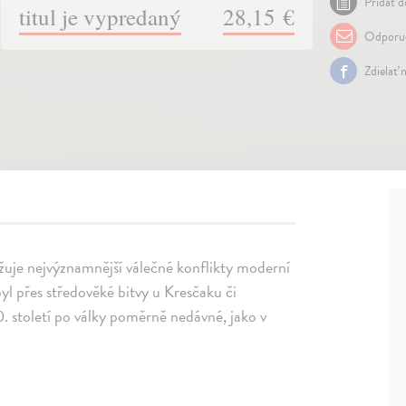
Pridať d
titul je vypredaný
28,15 €
Odporuč
Zdielať 
ižuje nejvýznamnější válečné konflikty moderní
l přes středověké bitvy u Kresčaku či
. století po války poměrně nedávné, jako v