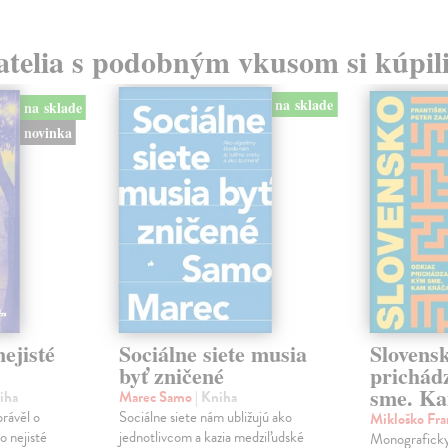
atelia s podobným vkusom si kúpili
na sklade
na sklade
novinka
ejisté
Sociálne siete musia
Slovens
byť zničené
prichád
sme. Ka
iha
Marec Samo
| Kniha
právěl o
Sociálne siete nám ubližujú ako
Mikloško Fra
o nejisté
jednotlivcom a kazia medziľudské
Monograficky