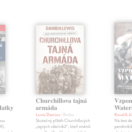
Churchillova tajná
Vzpom
datky
armáda
Water
Lewis Damien
| Kniha
Kovařík Ji
bou
Skutečný příběh Churchillových
Na šest de
9),
„tajných válečníků“, kteří změnili
pamětníků 