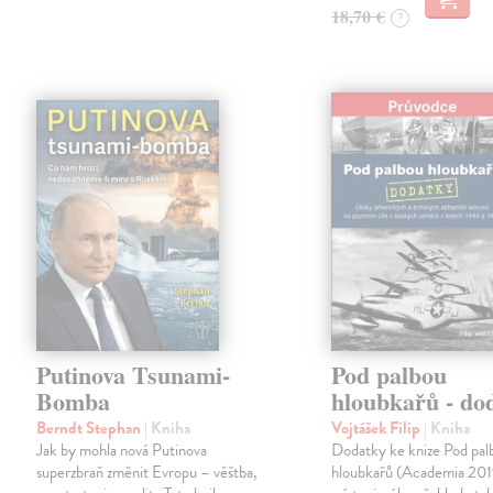
18,70 €
?
Putinova Tsunami-
Pod palbou
Bomba
hloubkařů - do
Berndt Stephan
| Kniha
Vojtášek Filip
| Kniha
Jak by mohla nová Putinova
Dodatky ke knize Pod pal
superzbraň změnit Evropu – věštba,
hloubkařů (Academia 201