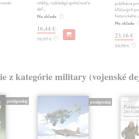
ý román
vzťahy, rozkladajú spoločnosť a
publikácia pri
def...
kľúčových pr
historického u
Na sklade
?
Na sklade
16,44 €
23,16 €
16,95 €
?
24,90 €
?
ie z kategórie military (vojenské de
predpredaj
predpredaj