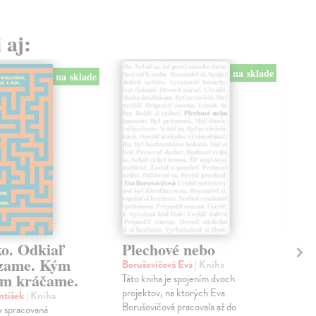
 aj:
na sklade
na sklade
ko. Odkiaľ
Plechové nebo
Po
zame. Kým
Borušovičová Eva
| Kniha
Kun
m kráčame.
Táto kniha je spojením dvoch
Poma
projektov, na ktorých Eva
čty
ntišek
| Kniha
Borušovičová pracovala až do
naps
 spracovaná