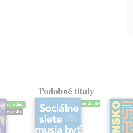
Podobné tituly
na sklade
na sklade
novinka