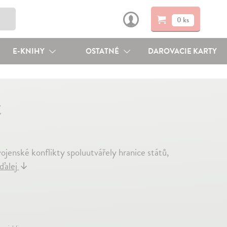
0 ks
E-KNIHY
OSTATNÉ
DAROVACIE KARTY
t
vojenské konflikty spoluutvářely hranice států,
 ďalej
↓