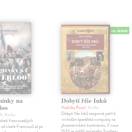
na sklade
ínky na
Dobytí říše Inků
loo
Vodička Pavel
| Kniha
Dobytí říše Inků nesporně patří k
ří
| Kniha
vrcholům španělské conquisty na
sítek francouzských
jihoamerickém kontinentu. V roce
od císaře Francouzů až po
1532 se poblíž zničeného Tumbesu