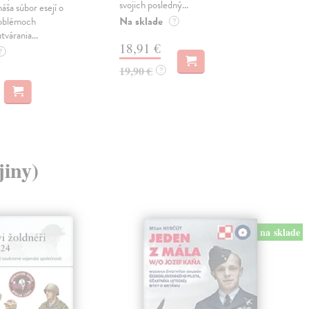
svojich posledný...
česk
náša súbor esejí o
Na sklade
Na 
oblémoch
?
tvárania...
18,91 €
14
?
19,90 €
15,
?
jiny)
na sklade