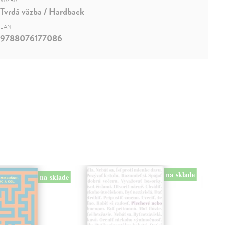
VÄZBA
Tvrdá väzba / Hardback
EAN
9788076177086
na sklade
na sklade