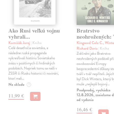
Ako Rusi veľkú vojnu
Bratrstvo
vyhrali...
neohrožených: V
Kumičák Juraj
| Kniha
Kingseed Cole C., Winte
Celé desaťročia sovietska, a
Richard Davis
| Kniha
následne ruská propaganda
Zvěčněni jako Bratrstvo
vykresľovali históriu Sovietskeho
neohrožených podávali při
zväzu v pozitívnych či hrdinských
osvobozování Evropy
podobách. Napriek tomu sa našli v
bezprecedentní důkazy st
ZSSR či Rusku historici či novinári,
tváří v tvář nepříteli. Jeji
ktorí mali…
byl Dick Winters, který b
muže „nejlepší bojový…
Na sklade
?
Predpredaj, vychádza
12.8.2026, zasielame d
11,99 €
od vydania
16,46 €