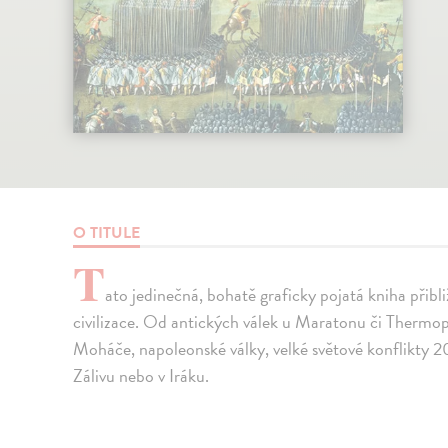
O TITULE
T
ato jedinečná, bohatě graficky pojatá kniha přibl
civilizace. Od antických válek u Maratonu či Thermopy
Moháče, napoleonské války, velké světové konflikty 20
Zálivu nebo v Iráku.