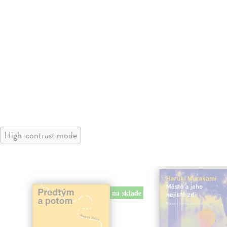
High-contrast mode
na sklade