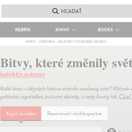
REBRÍK
KNIHY
BOOKS
KNIHY
-
HISTÓRIA
-
MILITARY (VOJENSKÉ DEJINY)
Bitvy, které změnily svě
kolektív autorov
Kolik bitev v dějinách lidstva změnilo současný svět? Klíčové 
politické uspořádání, kulturní základy, a tedy životy lidí.
Čítať
Kúpiť
na webe
Rezervovať v kníhkupectve