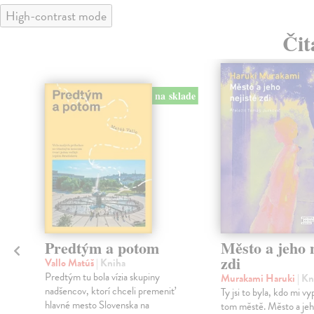
High-contrast mode
Čit
na sklade
Predtým a potom
Město a jeho n
zdi
Vallo Matúš
| Kniha
Predtým tu bola vízia skupiny
Murakami Haruki
| Kn
nadšencov, ktorí chceli premeniť
Ty jsi to byla, kdo mi vy
hlavné mesto Slovenska na
tom městě. Město a jeh