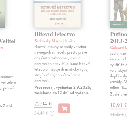
Bitevní letectvo
Putino
elitel
2013-
Brzkovský Marek
| Kniha
Bitevní letouny se rodily ve stínu
rs
Galeotti 
slavnějších stíhaček, přesto právě
Jedním ze 
ony často rozhodovaly o osudu
invaze na 
pozemních bitev. Publikace Bitevní
využití žo
letectvo mapuje dramatický vývoj
vojenských
strojů určených k útokům na
doplňovaly
atečnosti
pozemní…
armády. Ma
ch velitelem
Predpredaj, vychádza 3.9.2026,
odborník…
yl pro své
zasielame do 12 dní od vydania
Zasielam
22,04 €
10,91 
o 7 dní
24,49 €
?
11,25 €