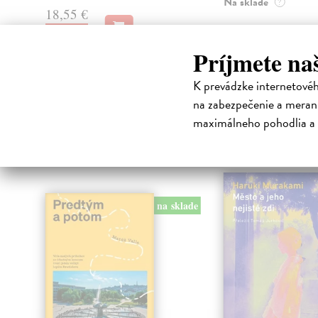
Na sklade
?
18,55 €
30,22 €
19,95 €
?
32,85 €
Príjmete na
?
K prevádzke internetové
na zabezpečenie a merani
maximálneho pohodlia a 
High-contrast mode
Čit
na sklade