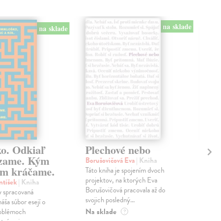
na sklade
na sklade
ko. Odkiaľ
Plechové nebo
Po
zame. Kým
Borušovičová Eva
| Kniha
Kun
m kráčame.
Táto kniha je spojením dvoch
Poma
projektov, na ktorých Eva
čty
ntišek
| Kniha
Borušovičová pracovala až do
naps
 spracovaná
svojich posledný...
česk
náša súbor esejí o
Na sklade
Na 
oblémoch
?