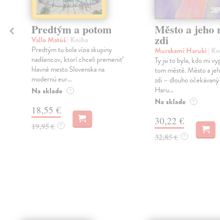
Predtým a potom
Město a jeho n
zdi
Vallo Matúš
| Kniha
Predtým tu bola vízia skupiny
Murakami Haruki
| Kn
nadšencov, ktorí chceli premeniť
Ty jsi to byla, kdo mi vy
hlavné mesto Slovenska na
tom městě. Město a jeh
modernú eur...
zdi – dlouho očekávan
Haru...
Na sklade
?
Na sklade
?
18,55 €
30,22 €
19,95 €
?
32,85 €
?