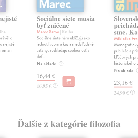
ejisté
Sociálne siete musia
Slovens
byť zničené
prichád
sme. Ka
iha
Marec Samo
| Kniha
právěl o
Sociálne siete nám ubližujú ako
Mikloško Fra
o nejisté
jednotlivcom a kazia medziľudské
Monograficky
ý román
vzťahy, rozkladajú spoločnosť a
publikácia pri
def...
kľúčových pr
historického u
Na sklade
?
Na sklade
16,44 €
23,16 €
16,95 €
?
24,90 €
?
Ďalšie z kategórie filozofia