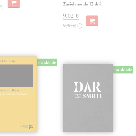
Zasielame do 12 dní
?
9,02 €
9,30 €
?
na sklade
na sklade