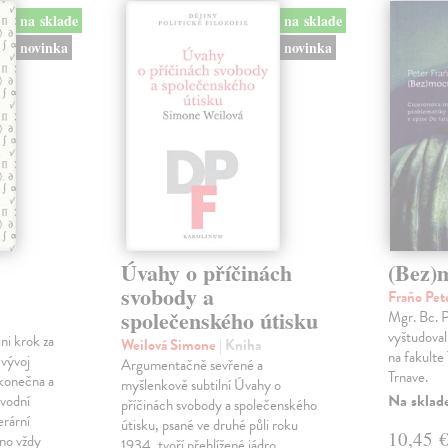
na sklade
na sklade
novinka
novinka
Úvahy o příčinách
(Bez)
svobody a
Fraňo Pet
společenského útisku
Mgr. Bc. 
vyštudoval 
ini krok za
Weilová Simone
| Kniha
na fakulte 
 vývoj
Argumentačně sevřené a
Trnave.
konečna a
myšlenkově subtilní Úvahy o
Na sklad
ůvodní
příčinách svobody a společenského
erární
útisku, psané ve druhé půli roku
10,45 
no vždy
1934, tvoří přehlížené jádro