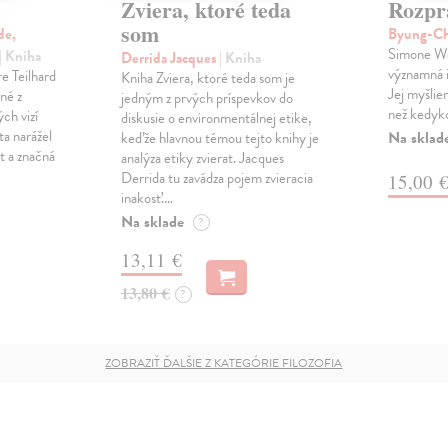
Zviera, ktoré teda
Rozpr
som
de,
Byung-C
Simone We
| Kniha
Derrida Jacques
| Kniha
významná i
re Teilhard
Kniha Zviera, ktoré teda som je
Jej myšlie
né z
jedným z prvých príspevkov do
než kedyk
ch vizí
diskusie o environmentálnej etike,
ta narážel
Na sklad
keďže hlavnou témou tejto knihy je
t a značná
analýza etiky zvierat. Jacques
Derrida tu zavádza pojem zvieracia
15,00 
inakosť.…
Na sklade
?
13,11 €
13,80 €
?
ZOBRAZIŤ ĎALŠIE Z KATEGÓRIE FILOZOFIA