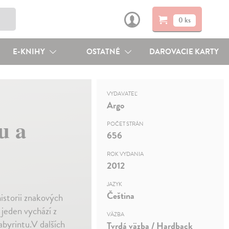
0 ks
E-KNIHY
OSTATNÉ
DAROVACIE KARTY
VYDAVATEĽ
Argo
u a
POČET STRÁN
656
ROK VYDANIA
2012
JAZYK
Čeština
istorii znakových
 jeden vychází z
VÄZBA
abyrintu.V dalších
Tvrdá väzba / Hardback