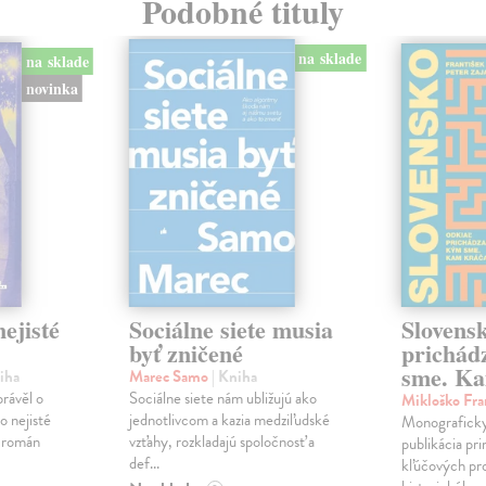
Podobné tituly
na sklade
na sklade
novinka
ejisté
Sociálne siete musia
Slovens
byť zničené
prichád
sme. Ka
iha
Marec Samo
| Kniha
právěl o
Sociálne siete nám ubližujú ako
Mikloško Fra
o nejisté
jednotlivcom a kazia medziľudské
Monograficky
ý román
vzťahy, rozkladajú spoločnosť a
publikácia pri
def...
kľúčových pr