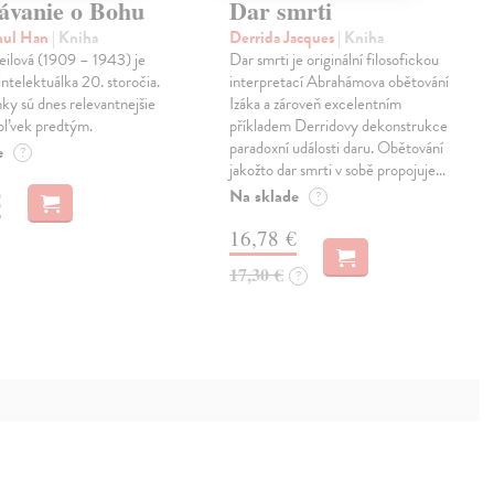
ávanie o Bohu
Dar smrti
hul Han
| Kniha
Derrida Jacques
| Kniha
ilová (1909 – 1943) je
Dar smrti je originální filosofickou
ntelektuálka 20. storočia.
interpretací Abrahámova obětování
nky sú dnes relevantnejšie
Izáka a zároveň excelentním
oľvek predtým.
příkladem Derridovy dekonstrukce
paradoxní události daru. Obětování
e
?
jakožto dar smrti v sobě propojuje…
Na sklade
€
?
16,78 €
17,30 €
?