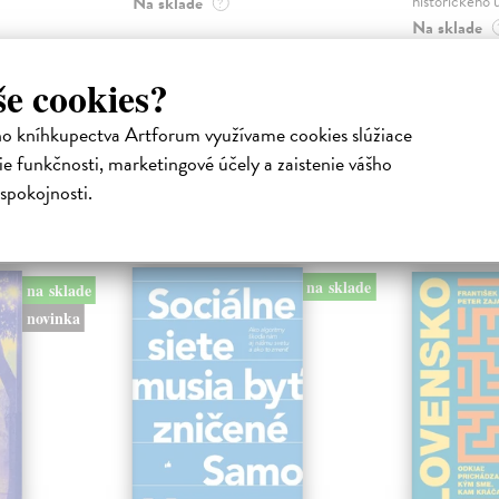
historického u
Na sklade
?
Na sklade
16,44 €
23,16 €
16,95 €
še cookies?
?
24,90 €
?
ho kníhkupectva Artforum využívame cookies slúžiace
e funkčnosti, marketingové účely a zaistenie vášho
spokojnosti.
atelia s podobným vkusom si kúpili
na sklade
na sklade
novinka