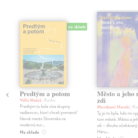
na sklade
Predtým a potom
Město a jeho n
zdi
Vallo Matúš
| Kniha
Predtým tu bola vízia skupiny
Murakami Haruki
| Kn
nadšencov, ktorí chceli premeniť
Ty jsi to byla, kdo mi vy
hlavné mesto Slovenska na
tom městě. Město a jeh
modernú eur...
zdi – dlouho očekávan
Haru...
Na sklade
?