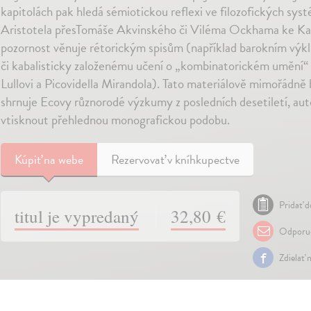
kapitolách pak hledá sémiotickou reflexi ve filozofických sys
Aristotela přesTomáše Akvinského či Viléma Ockhama ke Kan
pozornost věnuje rétorickým spisům (například barokním výk
či kabalisticky založenému učení o „kombinatorickém umění
Lullovi a Picovidella Mirandola). Tato materiálově mimořádně
shrnuje Ecovy různorodé výzkumy z posledních desetiletí, auto
vtisknout přehlednou monografickou podobu.
Kúpiť
na webe
Rezervovať v kníhkupectve
Pridať d
titul je vypredaný
32,80 €
Odporuč
Zdielať 