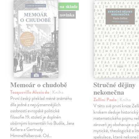
na sklade
novinka
Memoár o chudobě
Stručné dějiny
nekonečna
Tocqueville Alexis de
| Kniha
První český překlad méně známého
Zellini Paolo
| Kniha
díla jedné z nejvýznamnějších
V této své první knize Zell
osobností evropské politické
krokem sleduje historický
filosofie 19. století je doplněn
matematického pojmu ne
obšírnými komentáři Ivo Budila, Jana
zároveň jej obohacuje o p
Kellera a Gertrudy
mytické, theologické a lit
Himmelfalberové. Od…
spekulace, které nekoneč