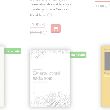
písemného odkazu aktivistky a
11,00 €
myslitelky Simone Weilové…
Na sklade
?
12,92 €
13,60 €
?
na sklade
na sklade