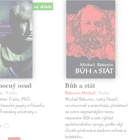
na sklade
mocný osud
Bůh a stát
er
| Kniha
Bakunin Michail
| Kniha
Peter Fraňo, PhD.
Michail Bakunin, ruský filozof,
klasické jazyky a filozofiu
revolucionář a anarchista, představil
Trnavskej univerzity v
ve svém nejznámějším textu
nazvaném Bůh a stát výklad
společenského vývoje, podle nějž
e
?
člověk překonává stadium zvířete a
€
božského…