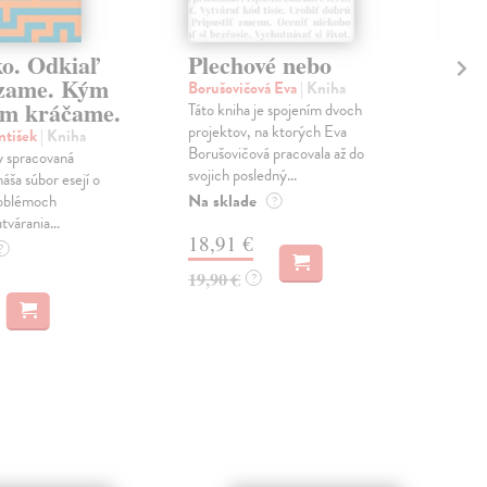
ko. Odkiaľ
Plechové nebo
Po
zame. Kým
Borušovičová Eva
| Kniha
Kun
m kráčame.
Táto kniha je spojením dvoch
Poma
projektov, na ktorých Eva
čty
ntišek
| Kniha
Borušovičová pracovala až do
naps
 spracovaná
svojich posledný...
česk
náša súbor esejí o
Na sklade
Na 
oblémoch
?
tvárania...
18,91 €
14
?
19,90 €
15,
?