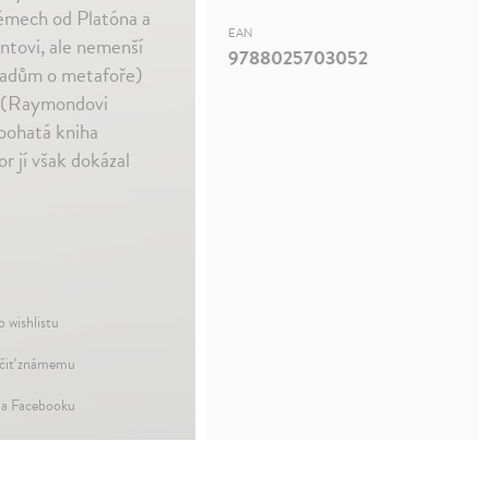
témech od Platóna a
EAN
tovi, ale nemenší
9788025703052
ladům o metafoře)
“ (Raymondovi
 bohatá kniha
r jí však dokázal
o wishlistu
iť známemu
na Facebooku