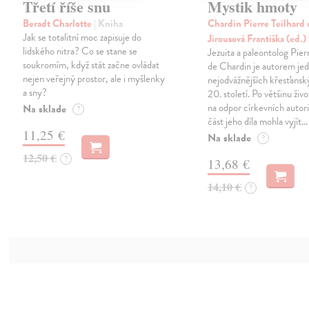
Třetí říše snu
Mystik hmoty
Beradt Charlotte
| Kniha
Chardin Pierre Teilhard 
Jak se totalitní moc zapisuje do
Jirousová Františka (ed.)
lidského nitra? Co se stane se
Jezuita a paleontolog Pier
soukromím, když stát začne ovládat
de Chardin je autorem jed
nejen veřejný prostor, ale i myšlenky
nejodvážnějších křesťanský
a sny?
20. století. Po většinu živo
na odpor církevních autori
Na sklade
?
část jeho díla mohla vyjít…
11,25 €
Na sklade
?
12,50 €
?
13,68 €
14,10 €
?