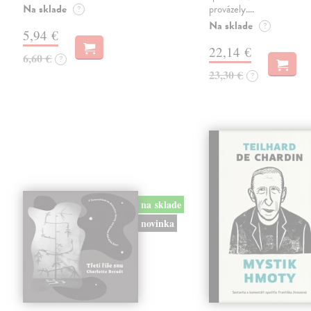
Na sklade
provázely.…
?
Na sklade
?
5,94 €
22,14 €
6,60 €
?
23,30 €
?
na sklade
novinka