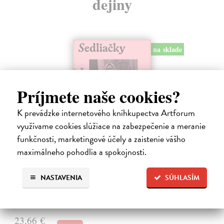
dejiny
na sklade
Príjmete naše cookies?
K prevádzke internetového kníhkupectva Artforum
využívame cookies slúžiace na zabezpečenie a meranie
funkčnosti, marketingové účely a zaistenie vášho
maximálneho pohodlia a spokojnosti.
Sedliačky
Kuciel-Frydryszak Joanna
| Kniha
NASTAVENIA
SÚHLASÍM
„Neplač, dieťa moje. Každá žena je otrokyňa, tak ani ty nebudeš
vyvolená,“ hovorí babka svojej mladej vnučke.
Na sklade
?
23,66 €