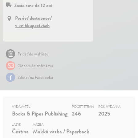
Zasielame do 12 dní
Pozrieť dostupnosť
v kníhkupectvách
Pridať do wishlistu
Odporučiť známemu
Zdielať na Facebooku
VYDAVATEĽ
POČET STRÁN
ROK VYDANIA
Books & Pipes Publishing
246
2025
JAZYK
VÄZBA
Čeština
Mäkká väzba / Paperback