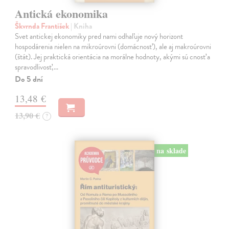
Antická ekonomika
Škvrnda František
| Kniha
Svet antickej ekonomiky pred nami odhaľuje nový horizont
hospodárenia nielen na mikroúrovni (domácnosť), ale aj makroúrovni
(štát). Jej praktická orientácia na morálne hodnoty, akými sú cnosť a
spravodlivosť,…
Do 5 dní
13,48 €
13,90 €
?
na sklade