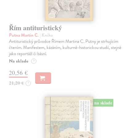
Řím antituristický
Putna Martin C.
| Kniha
Antituristický průvodce Římem Martina C. Putny je strhujícím
čtením. Manifestem, kázáním, kulturně-historickou studií, stejně
jako reportáží či básní.
Na sklade
?
20,56 €
21,20 €
?
na sklade