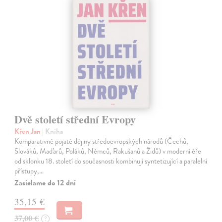
Dvě století střední Evropy
Křen Jan
| Kniha
Komparativně pojaté dějiny středoevropských národů (Čechů,
Slováků, Maďarů, Poláků, Němců, Rakušanů a Židů) v moderní éře
od sklonku 18. století do současnosti kombinují syntetizující a paralelní
přístupy,…
Zasielame do 12 dní
35,15 €
37,00 €
?