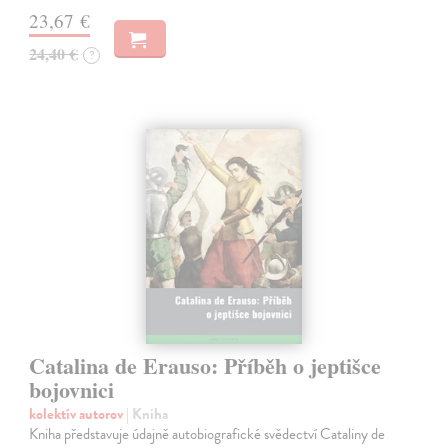
23,67 €
24,40 €
?
Catalina de Erauso: Příběh o jeptišce
bojovnici
kolektív autorov
| Kniha
Kniha představuje údajně autobiografické svědectví Cataliny de