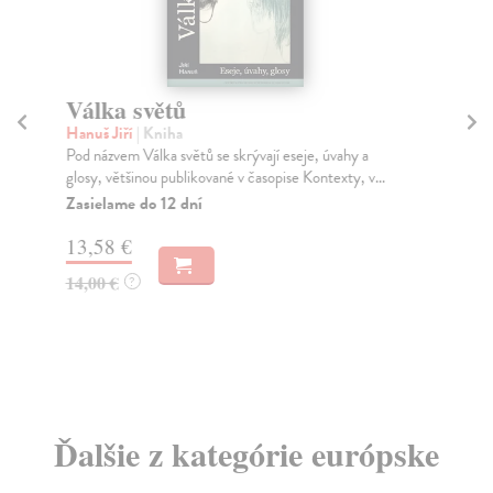
Válka světů
L
di
Hanuš Jiří
| Kniha
Pod názvem Válka světů se skrývají eseje, úvahy a
Han
glosy, většinou publikované v časopise Kontexty, v...
His
his
Zasielame do 12 dní
Za
13,58 €
9,
14,00 €
?
9,
Ďalšie z kategórie európske