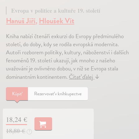
Evropa v politice a kultuře 19. století
Hanuš Jiří
,
Hloušek Vít
Kniha nabízí čtenáři exkurzi do Evropy předminulého
století, do doby, kdy se rodila evropská modernita.
Autoři rozborem politiky, kultury, náboženství i dalších
fenoménů 19. století ukazují, jak mnoho z našeho
uvažování je ovlivněno dobou, v níž se Evropa stala
dominantním kontinentem.
Čítať ďalej
↓
Kúpiť
Rezervovať v kníhkupectve
18,24 €
18,80 €
?