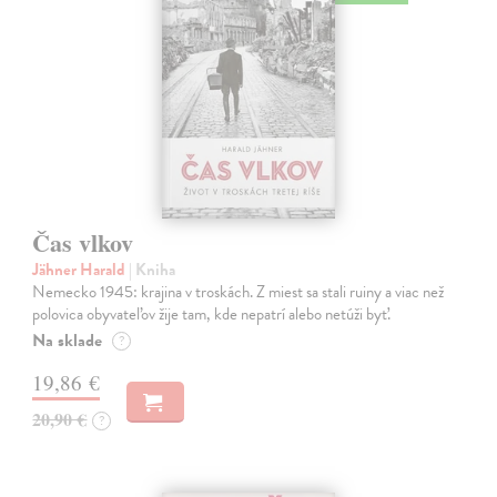
Čas vlkov
Jähner Harald
| Kniha
Nemecko 1945: krajina v troskách. Z miest sa stali ruiny a viac než
polovica obyvateľov žije tam, kde nepatrí alebo netúži byť.
Na sklade
?
19,86 €
20,90 €
?