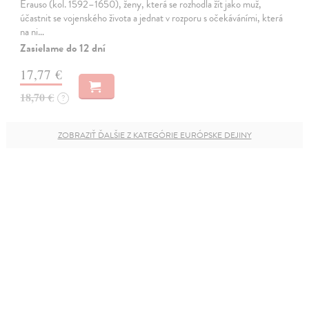
Erauso (kol. 1592–1650), ženy, která se rozhodla žít jako muž,
účastnit se vojenského života a jednat v rozporu s očekáváními, která
na ni…
Zasielame do 12 dní
17,77 €
18,70 €
?
ZOBRAZIŤ ĎALŠIE Z KATEGÓRIE EURÓPSKE DEJINY