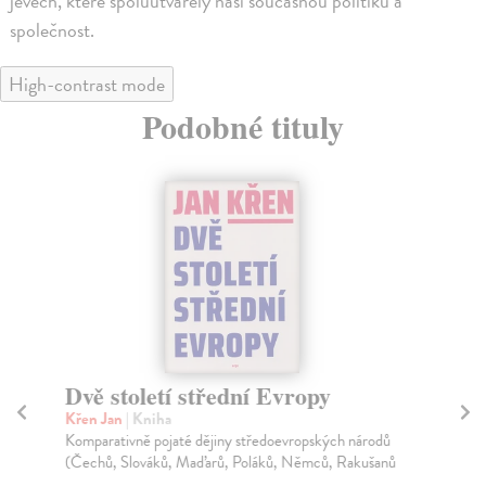
jevech, které spoluutvářely naši současnou politiku a
společnost.
High-contrast mode
Podobné tituly
Dvě století střední Evropy
Čt
Křen Jan
| Kniha
Kř
Komparativně pojaté dějiny středoevropských národů
Kni
(Čechů, Slováků, Maďarů, Poláků, Němců, Rakušanů
děj
...