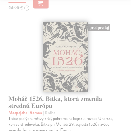
24,90 €
?
predpredaj
Moháč 1526. Bitka, ktorá zmenila
strednú Európu
Mocpajchel Roman
| Kniha
Tisíce padlých, mŕtvy kráľ, pohroma na bojisku, rozpad Uhorska,
koniec stredoveku. Bitka pri Moháči 29. augusta 1526 navždy
zmenila dejiny aj mapu strednej Európy.