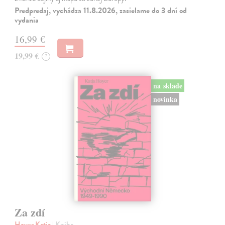
Predpredaj, vychádza 11.8.2026, zasielame do 3 dní od
vydania
16,99 €
19,99 €
?
na sklade
novinka
Za zdí
Hoyer Katja
| Kniha