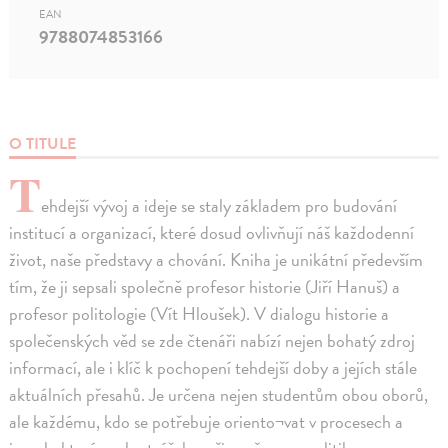
EAN
9788074853166
O TITULE
T
ehdejší vývoj a ideje se staly základem pro budování
institucí a organizací, které dosud ovlivňují náš každodenní
život, naše představy a chování. Kniha je unikátní především
tím, že ji sepsali společně profesor historie (Jiří Hanuš) a
profesor politologie (Vít Hloušek). V dialogu historie a
společenských věd se zde čtenáři nabízí nejen bohatý zdroj
informací, ale i klíč k pochopení tehdejší doby a jejích stále
aktuálních přesahů. Je určena nejen studentům obou oborů,
ale každému, kdo se potřebuje oriento¬vat v procesech a