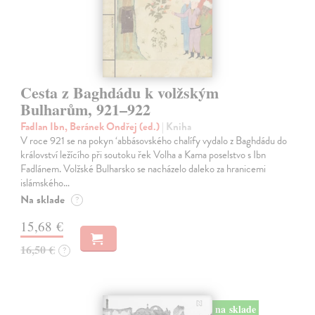
Cesta z Baghdádu k volžským
Bulharům, 921–922
Fadlan Ibn, Beránek Ondřej (ed.)
| Kniha
V roce 921 se na pokyn ‘abbásovského chalífy vydalo z Baghdádu do
království ležícího při soutoku řek Volha a Kama poselstvo s Ibn
Fadlánem. Volžské Bulharsko se nacházelo daleko za hranicemi
islámského…
Na sklade
?
15,68 €
16,50 €
?
na sklade