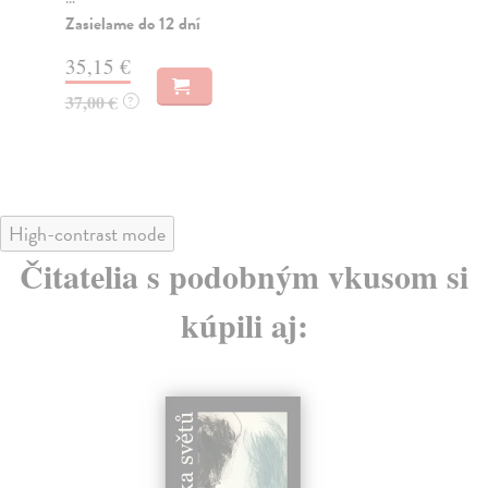
Za
Zasielame do 12 dní
17
35,15 €
18
37,00 €
?
High-contrast mode
Čitatelia s podobným vkusom si
kúpili aj: