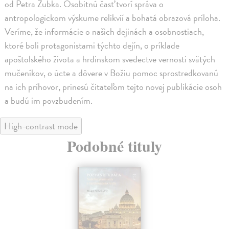
od Petra Zubka. Osobitnú časť tvorí správa o
antropologickom výskume relikvií a bohatá obrazová príloha.
Veríme, že informácie o našich dejinách a osobnostiach,
ktoré boli protagonistami týchto dejín, o príklade
apoštolského života a hrdinskom svedectve vernosti svätých
mučeníkov, o úcte a dôvere v Božiu pomoc sprostredkovanú
na ich príhovor, prinesú čitateľom tejto novej publikácie osoh
a budú im povzbudením.
High-contrast mode
Podobné tituly