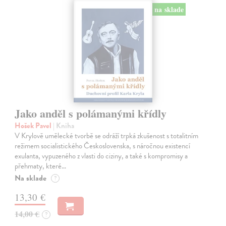
na sklade
Jako anděl s polámanými křídly
Hošek Pavel
| Kniha
V Krylově umělecké tvorbě se odráží trpká zkušenost s totalitním
režimem socialistického Československa, s náročnou existencí
exulanta, vypuzeného z vlasti do ciziny, a také s kompromisy a
přehmaty, které…
Na sklade
?
13,30 €
14,00 €
?