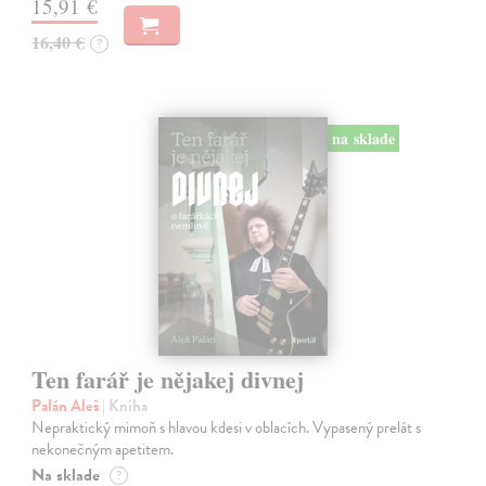
15,91 €
16,40 €
?
na sklade
Ten farář je nějakej divnej
Palán Aleš
| Kniha
Nepraktický mimoň s hlavou kdesi v oblacích. Vypasený prelát s
nekonečným apetitem.
Na sklade
?