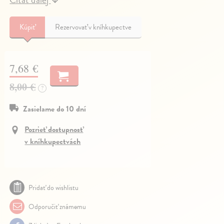
Kúpiť
Rezervovať v kníhkupectve
7,68 €
8,00 €
?
Zasielame do 10 dní
Pozrieť dostupnosť
v kníhkupectvách
Pridať do wishlistu
Odporučiť známemu