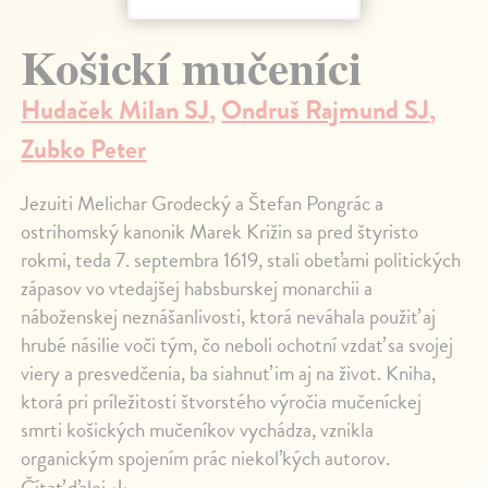
Košickí mučeníci
Hudaček Milan SJ
,
Ondruš Rajmund SJ
,
Zubko Peter
Jezuiti Melichar Grodecký a Štefan Pongrác a
ostrihomský kanonik Marek Križin sa pred štyristo
rokmi, teda 7. septembra 1619, stali obeťami politických
zápasov vo vtedajšej habsburskej monarchii a
náboženskej neznášanlivosti, ktorá neváhala použiť aj
hrubé násilie voči tým, čo neboli ochotní vzdať sa svojej
viery a presvedčenia, ba siahnuť im aj na život. Kniha,
ktorá pri príležitosti štvorstého výročia mučeníckej
smrti košických mučeníkov vychádza, vznikla
organickým spojením prác niekoľkých autorov.
Čítať ďalej
↓