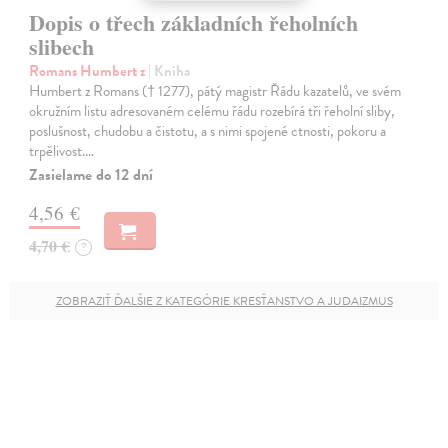
Dopis o třech základních řeholních
slibech
Romans Humbert z
| Kniha
Humbert z Romans († 1277), pátý magistr Řádu kazatelů, ve svém
okružním listu adresovaném celému řádu rozebírá tři řeholní sliby,
poslušnost, chudobu a čistotu, a s nimi spojené ctnosti, pokoru a
trpělivost.…
Zasielame do 12 dní
4,56 €
4,70 €
?
ZOBRAZIŤ ĎALŠIE Z KATEGÓRIE KRESŤANSTVO A JUDAIZMUS