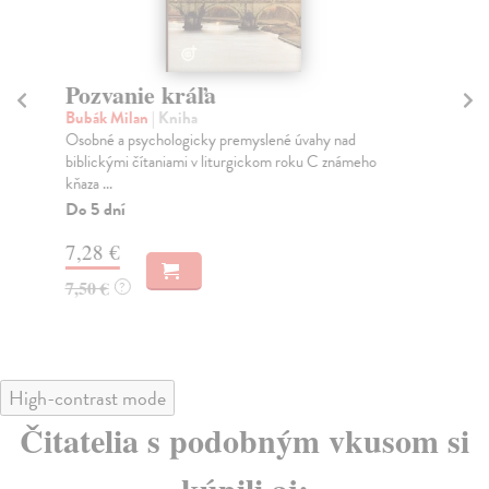
Pozvanie kráľa
Vi
Bubák Milan
| Kniha
Bu
Osobné a psychologicky premyslené úvahy nad
Zná
biblickými čítaniami v liturgickom roku C známeho
pro
kňaza ...
Do
Do 5 dní
7,
7,28 €
7,
7,50 €
?
High-contrast mode
Čitatelia s podobným vkusom si
kúpili aj: