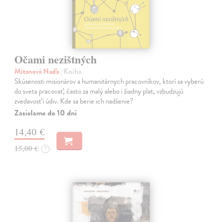
Očami nezištných
Mitanová Naďa
| Kniha
Skúsenosti misionárov a humanitárnych pracovníkov, ktorí sa vyberú
do sveta pracovať, často za malý alebo i žiadny plat, vzbudzujú
zvedavosť i údiv. Kde sa berie ich nadšenie?
Zasielame do 10 dní
14,40 €
15,00 €
?