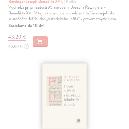
Ratzinger Joseph Benedikt XVI.
| Kniha
Vychádza pri príležitosti 95. narodenín Josepha Ratzingera –
Benedikta XVI. V tejto knihe chcem predstaviť Ježiša evanjelií ako
skutočného Ježiša, ako „historického Ježiša“ v pravom zmysle slova.
Zasielame do 10 dní
43,20 €
45,00 €
?