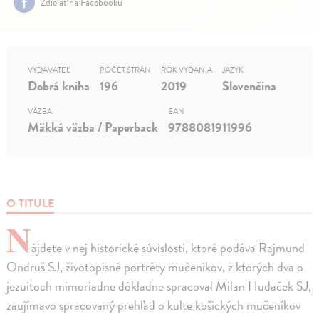
Zdielať na Facebooku
VYDAVATEĽ
POČET STRÁN
ROK VYDANIA
JAZYK
Dobrá kniha
196
2019
Slovenčina
VÄZBA
EAN
Mäkká väzba / Paperback
9788081911996
O TITULE
N
ájdete v nej historické súvislosti, ktoré podáva Rajmund
Ondruš SJ, životopisné portréty mučeníkov, z ktorých dva o
jezuitoch mimoriadne dôkladne spracoval Milan Hudaček SJ,
zaujímavo spracovaný prehľad o kulte košických mučeníkov