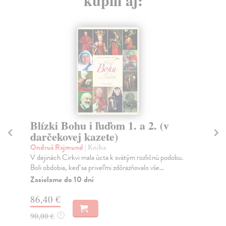
Blízki Bohu i ľuďom 1. a 2. (v
C
darčekovej kazete)
st
Ondruš Rajmund
| Kniha
Sal
V dejinách Cirkvi mala úcta k svätým rozličnú podobu.
Ra
Boli obdobia, keď sa priveľmi zdôrazňovalo vše...
Sch
oso
Zasielame do 10 dní
Na
86,40 €
13
90,00 €
?
14