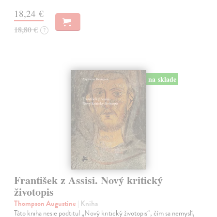
18,24 €
18,80 €
?
na sklade
František z Assisi. Nový kritický
životopis
Thompson Augustine
| Kniha
Táto kniha nesie podtitul „Nový kritický životopis“, čím sa nemyslí,