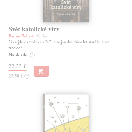
Svět katolické víry
Barron Robert
| Kniha
O co jde v katolické víře? Je to jen dva tisíce let stará kulturní
tradice?
Na sklade
?
22,33 €
23,50 €
?