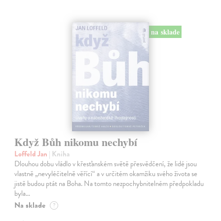
na sklade
Když Bůh nikomu nechybí
Loffeld Jan
| Kniha
Dlouhou dobu vládlo v křesťanském světě přesvědčení, že lidé jsou
vlastně „nevyléčitelně věřící“ a v určitém okamžiku svého života se
jistě budou ptát na Boha. Na tomto nezpochybnitelném předpokladu
byla…
Na sklade
?