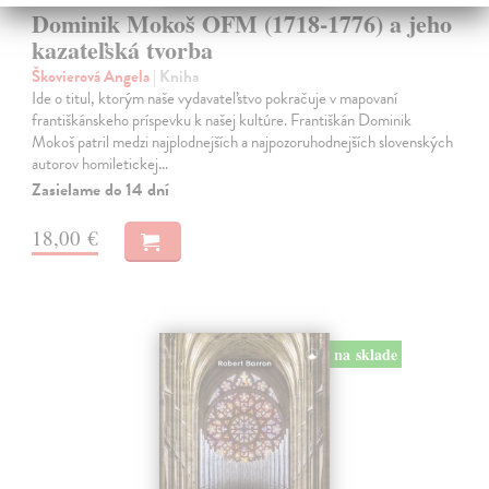
Dominik Mokoš OFM (1718-1776) a jeho
kazateľská tvorba
Škovierová Angela
| Kniha
Ide o titul, ktorým naše vydavateľstvo pokračuje v mapovaní
františkánskeho príspevku k našej kultúre. Františkán Dominik
Mokoš patril medzi najplodnejších a najpozoruhodnejších slovenských
autorov homiletickej…
Zasielame do 14 dní
18,00 €
na sklade