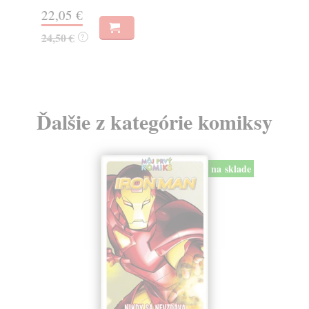
18
22,05 €
19
24,50 €
?
Ďalšie z kategórie komiksy
na sklade