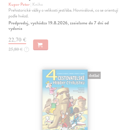
Kuper Peter
| Kniha
Prehistorické vážky o velikosti jestřába. Hovniválové, co se orientují
podle hvězd.
Predpredaj, vychádza 19.8.2026, zasielame do 7 dní od
vydania
22,70 €
25,80 €
?
dotlač