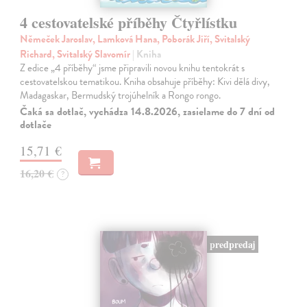
4 cestovatelské příběhy Čtyřlístku
Němeček Jaroslav, Lamková Hana, Poborák Jiří, Svitalský
Richard, Svitalský Slavomír
| Kniha
Z edice „4 příběhy“ jsme připravili novou knihu tentokrát s
cestovatelskou tematikou. Kniha obsahuje příběhy: Kivi dělá divy,
Madagaskar, Bermudský trojúhelník a Rongo rongo.
Čaká sa dotlač, vychádza 14.8.2026, zasielame do 7 dní od
dotlače
15,71 €
16,20 €
?
predpredaj