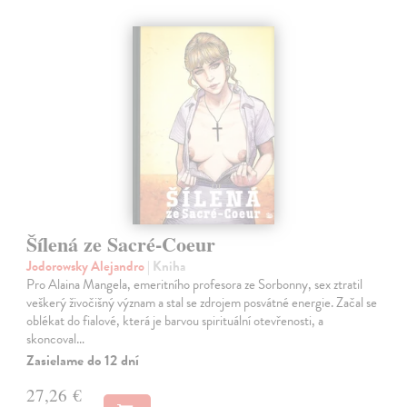
Šílená ze Sacré-Coeur
Jodorowsky Alejandro
| Kniha
Pro Alaina Mangela, emeritního profesora ze Sorbonny, sex ztratil
veškerý živočišný význam a stal se zdrojem posvátné energie. Začal se
oblékat do fialové, která je barvou spirituální otevřenosti, a
skoncoval…
Zasielame do 12 dní
27,26 €