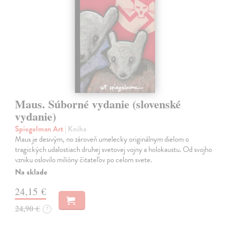
Maus. Súborné vydanie (slovenské
vydanie)
Spiegelman Art
| Kniha
Maus je desivým, no zároveň umelecky originálnym dielom o
tragických udalostiach druhej svetovej vojny a holokaustu. Od svojho
vzniku oslovilo milióny čitateľov po celom svete.
Na sklade
24,15 €
24,90 €
?