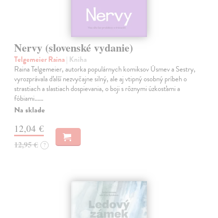
Nervy (slovenské vydanie)
Telgemeier Raina
| Kniha
Raina Telgemeier, autorka populárnych komiksov Úsmev a Sestry,
vyrozprávala ďalší nezvyčajne silný, ale aj vtipný osobný príbeh o
strastiach a slastiach dospievania, o boji s rôznymi úzkosťami a
fóbiami...…
Na sklade
12,04 €
12,95 €
?