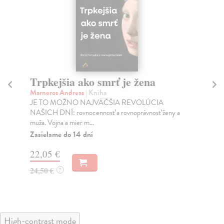
Trpkejšia ako smrť je žena
P
Marneros Andreas
| Kniha
Bor
JE TO MOŽNO NAJVÄČŠIA REVOLÚCIA
Tát
NAŠICH DNÍ: rovnocennosť a rovnoprávnosť ženy a
Bor
muža. Vojna a mier m...
Na
Zasielame do 14 dní
18
22,05 €
19
24,50 €
?
High-contrast mode