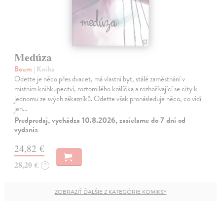
Medúza
Boum
| Kniha
Odette je něco přes dvacet, má vlastní byt, stálé zaměstnání v
místním knihkupectví, roztomilého králíčka a rozhořívající se city k
jednomu ze svých zákazníků. Odette však pronásleduje něco, co vidí
jen…
Predpredaj, vychádza 10.8.2026, zasielame do 7 dní od
vydania
24,82 €
28,20 €
?
ZOBRAZIŤ ĎALŠIE Z KATEGÓRIE KOMIKSY