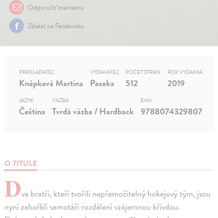
Odporučiť známemu
Zdielať na Facebooku
PREKLADATEĽ
VYDAVATEĽ
POČET STRÁN
ROK VYDANIA
Knápková Martina
Paseka
512
2019
JAZYK
VÄZBA
EAN
Čeština
Tvrdá väzba / Hardback
9788074329807
O TITULE
D
va bratři, kteří tvořili nepřemožitelný hokejový tým, jsou
nyní zahořklí samotáři rozdělení vzájemnou křivdou.