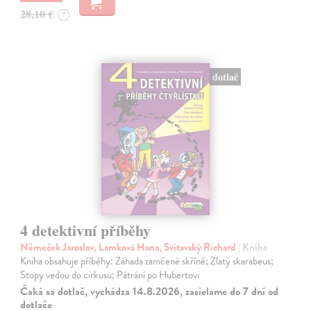
28,10 €
?
dotlač
4 detektivní příběhy
Němeček Jaroslav, Lamková Hana, Svitavský Richard
| Kniha
Kniha obsahuje příběhy: Záhada zamčené skříně; Zlatý skarabeus;
Stopy vedou do cirkusu; Pátrání po Hubertovi
Čaká sa dotlač, vychádza 14.8.2026, zasielame do 7 dní od
dotlače