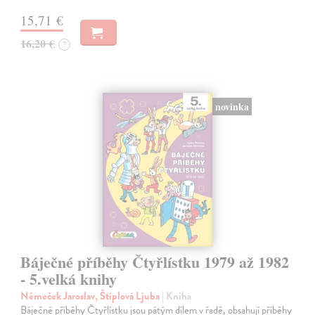
15,71 €
16,20 €
?
novinka
Báječné příběhy Čtyřlístku 1979 až 1982
- 5.velká knihy
Němeček Jaroslav, Štíplová Ljuba
| Kniha
Báječné příběhy Čtyřlístku jsou pátým dílem v řadě, obsahují příběhy