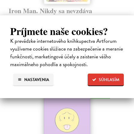
Iron Man. Nikdy sa nevzdáva
kolektív autorov
| Kniha
Tony Stark - či už ako miliardár a vynálezca, alebo ako oceľový
Príjmete naše cookies?
bojovník Iron Man - má jediný cieľ: Urobiť zo sveta lepšie a
bezpečnejšie miesto. Aby to dosiahol, nebojí sa vydať ani do tých
K prevádzke internetového kníhkupectva Artforum
najnebezpečnejších…
využívame cookies slúžiace na zabezpečenie a meranie
Na sklade
funkčnosti, marketingové účely a zaistenie vášho
9,45 €
maximálneho pohodlia a spokojnosti.
9,95 €
?
NASTAVENIA
SÚHLASÍM
na sklade