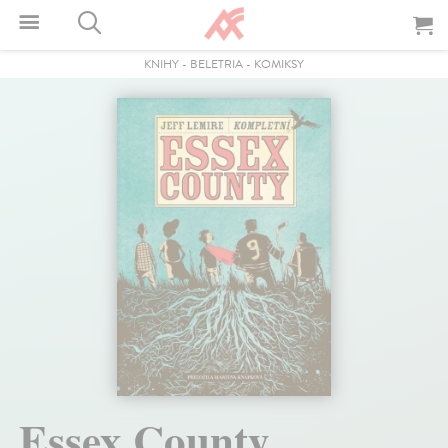
KNIHY
-
BELETRIA
-
KOMIKSY
Essex County