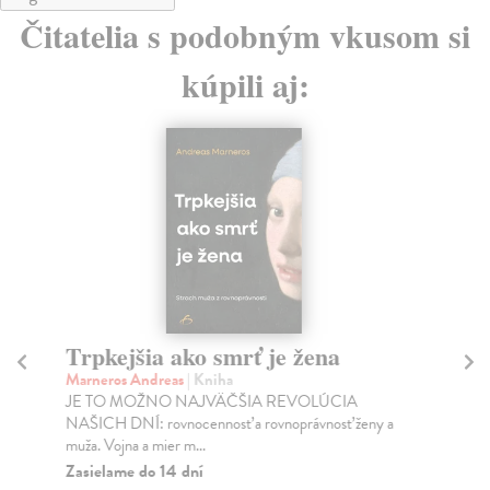
Čitatelia s podobným vkusom si
kúpili aj:
Trpkejšia ako smrť je žena
P
Marneros Andreas
| Kniha
Bor
JE TO MOŽNO NAJVÄČŠIA REVOLÚCIA
Tát
NAŠICH DNÍ: rovnocennosť a rovnoprávnosť ženy a
Bor
muža. Vojna a mier m...
Na
Zasielame do 14 dní