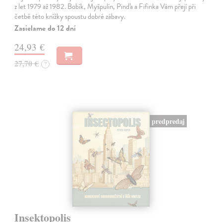
z let 1979 až 1982. Bobík, Myšpulín, Pinďa a Fifinka Vám přejí při
četbě této knížky spoustu dobré zábavy.
Zasielame do 12 dní
24,93 €
27,70 €
?
predpredaj
Insektopolis