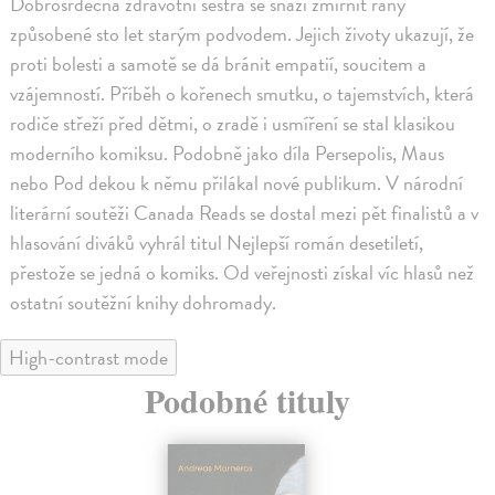
Dobrosrdečná zdravotní sestra se snaží zmírnit rány
způsobené sto let starým podvodem. Jejich životy ukazují, že
proti bolesti a samotě se dá bránit empatií, soucitem a
vzájemností. Příběh o kořenech smutku, o tajemstvích, která
rodiče střeží před dětmi, o zradě i usmíření se stal klasikou
moderního komiksu. Podobně jako díla Persepolis, Maus
nebo Pod dekou k němu přilákal nové publikum. V národní
literární soutěži Canada Reads se dostal mezi pět finalistů a v
hlasování diváků vyhrál titul Nejlepší román desetiletí,
přestože se jedná o komiks. Od veřejnosti získal víc hlasů než
ostatní soutěžní knihy dohromady.
High-contrast mode
Podobné tituly