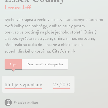
Lemire Jeff
Sychravá krajina a venkov posetý osamocenými farmami
tvoří kulisy rodinné ságy, v níž se osudy postav
překvapivě protínají na ploše jednoho století. Osiřelý
chlapec vyrůstá se strýcem, s nímž si moc nerozumí,
před realitou utíká do fantazie a obléká se do
superhrdinského kostýmu.
Čítať ďalej
↓
Kúpiť
Rezervovať v kníhkupectve
titul je vypredaný
23,50 €
Pridať do wishlistu