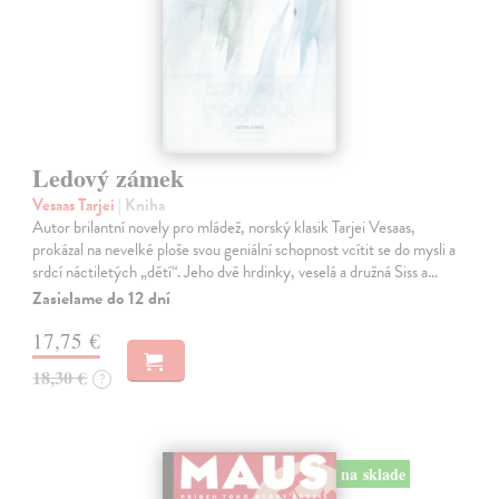
Ledový zámek
Vesaas Tarjei
| Kniha
Autor brilantní novely pro mládež, norský klasik Tarjei Vesaas,
prokázal na nevelké ploše svou geniální schopnost vcítit se do mysli a
srdcí náctiletých „dětí“. Jeho dvě hrdinky, veselá a družná Siss a…
Zasielame do 12 dní
17,75 €
18,30 €
?
na sklade