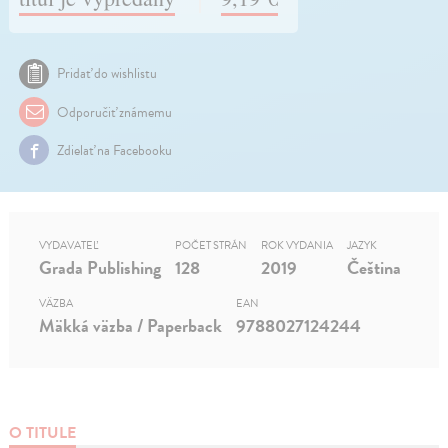
Pridať do wishlistu
Odporučiť známemu
Zdielať na Facebooku
VYDAVATEĽ
POČET STRÁN
ROK VYDANIA
JAZYK
Grada Publishing
128
2019
Čeština
VÄZBA
EAN
Mäkká väzba / Paperback
9788027124244
O TITULE