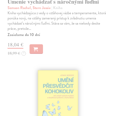
Umenie vychádzať s náročnými ľuďmi
Samson Rachel, Stern Jessie
| Kniha
Kniha vychádzajúca z vedy o vzťahovej väzbe a temperamente, ktorá
ponúka nový, na vzťahy zameraný prístup k zvládnutiu umenia
vychádzať s náročnými ľuďmi. Stáva sa vám, že sa niekedy desíte
práce, pretože…
Zasielame do 10 dní
18,04 €
18,99 €
?