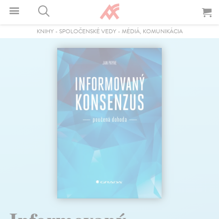
KNIHY
-
SPOLOČENSKÉ VEDY
-
MÉDIÁ, KOMUNIKÁCIA