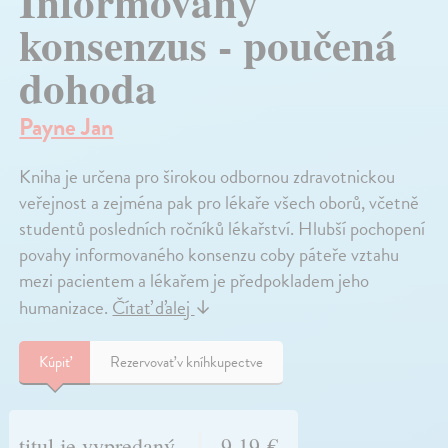
Informovaný
konsenzus - poučená
dohoda
Payne Jan
Kniha je určena pro širokou odbornou zdravotnickou
veřejnost a zejména pak pro lékaře všech oborů, včetně
studentů posledních ročníků lékařství. Hlubší pochopení
povahy informovaného konsenzu coby páteře vztahu
mezi pacientem a lékařem je předpokladem jeho
humanizace.
Čítať ďalej
↓
Kúpiť
Rezervovať v kníhkupectve
titul je vypredaný
9,19 €