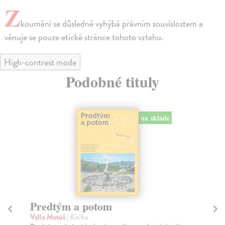
Z
koumání se důsledně vyhýbá právním souvislostem a
věnuje se pouze etické stránce tohoto vztahu.
High-contrast mode
Podobné tituly
na sklade
Město a jeho nejisté zdi
Tr
Murakami Haruki
| Kniha
Ma