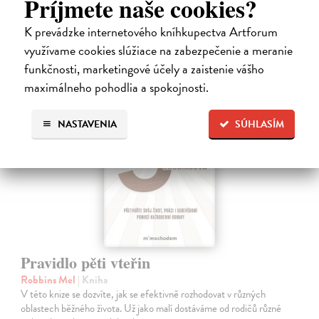
Príjmete naše cookies?
11,34 €
K prevádzke internetového kníhkupectva Artforum
11,69 €
?
využívame cookies slúžiace na zabezpečenie a meranie
funkčnosti, marketingové účely a zaistenie vášho
maximálneho pohodlia a spokojnosti.
NASTAVENIA
SÚHLASÍM
Pravidlo pěti vteřin
Robbins Mel
| Kniha
V této knize se dozvíte, jak se efektivně rozhodovat v různých
oblastech běžného života. Už jako malí dostáváme od rodičů různé