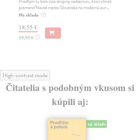
Ty jsi to byla, kdo mi vyprávěl o tom městě. Město a
JE
jeho nejisté zdi – dlouho očekávaný román Haru...
NAŠ
muž
Na sklade
?
Za
31,21 €
22
32,85 €
?
24
High-contrast mode
Čitatelia s podobným vkusom si
kúpili aj:
na sklade