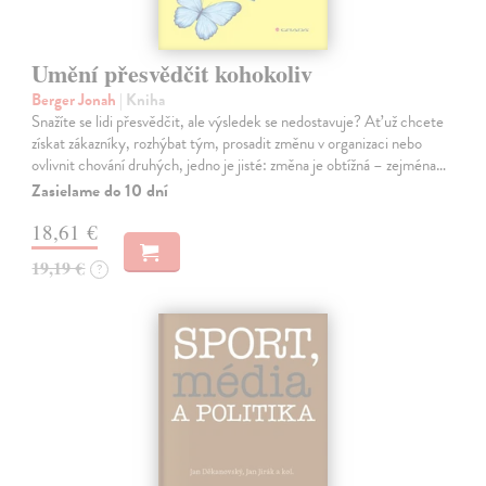
Umění přesvědčit kohokoliv
Berger Jonah
| Kniha
Snažíte se lidi přesvědčit, ale výsledek se nedostavuje? Ať už chcete
získat zákazníky, rozhýbat tým, prosadit změnu v organizaci nebo
ovlivnit chování druhých, jedno je jisté: změna je obtížná – zejména…
Zasielame do 10 dní
18,61 €
19,19 €
?