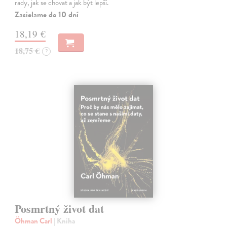
rady, jak se chovat a jak být lepší.
Zasielame do 10 dní
18,19 €
18,75 €
?
Posmrtný život dat
Öhman Carl
| Kniha