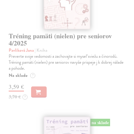
Tréning pamäti (nielen) pre seniorov
4/2025
Pavlíková Jana
| Kniha
Preverte svoje vedomosti a zachovajte si myseľ sviežu a činorodú.
Tréning pamäti (nielen) pre seniorov navyše prispeje j k dobrej nálade
a pohode.
Na sklade
?
3,59 €
3,70 €
?
na sklade