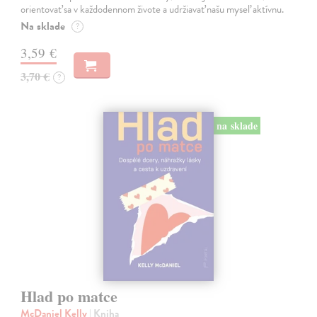
orientovať sa v každodennom živote a udržiavať našu myseľ aktívnu.
Na sklade
?
3,59 €
3,70 €
?
na sklade
Hlad po matce
McDaniel Kelly
| Kniha