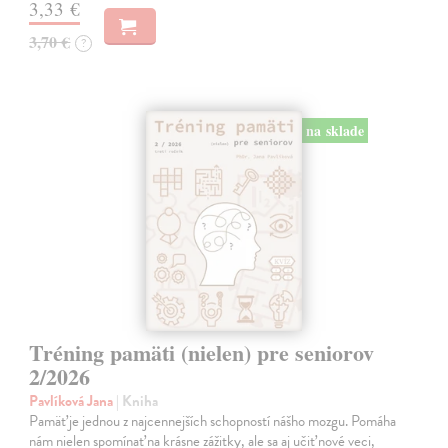
3,33 €
3,70 €
?
na sklade
Tréning pamäti (nielen) pre seniorov
2/2026
Pavlíková Jana
| Kniha
Pamäť je jednou z najcennejších schopností nášho mozgu. Pomáha
nám nielen spomínať na krásne zážitky, ale sa aj učiť nové veci,