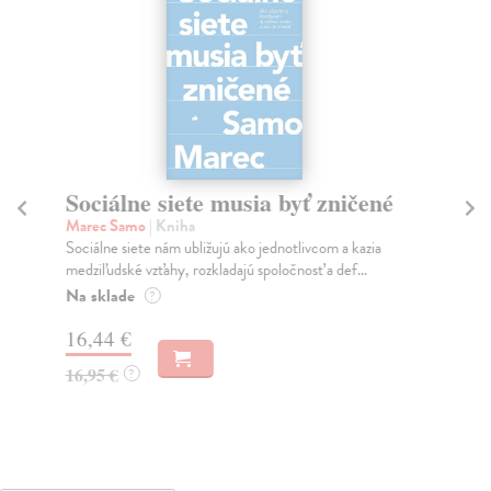
Sociálne siete musia byť zničené
S
K
Marec Samo
| Kniha
Sociálne siete nám ubližujú ako jednotlivcom a kazia
Mik
medziľudské vzťahy, rozkladajú spoločnosť a def...
Mon
o k
Na sklade
?
Na
16,44 €
23
16,95 €
?
24