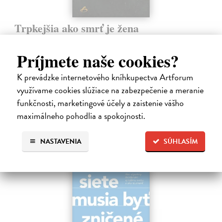
Trpkejšia ako smrť je žena
Marneros Andreas
| Kniha
JE TO MOŽNO NAJVÄČŠIA REVOLÚCIA NAŠICH DNÍ:
Príjmete naše cookies?
rovnocennosť a rovnoprávnosť ženy a muža. Vojna a mier medzi
pohlaviami sa však nezačali feminizmom 20. storočia, ale ich
K prevádzke internetového kníhkupectva Artforum
spolužitím.
využívame cookies slúžiace na zabezpečenie a meranie
Zasielame do 14 dní
funkčnosti, marketingové účely a zaistenie vášho
22,05 €
maximálneho pohodlia a spokojnosti.
24,50 €
?
NASTAVENIA
SÚHLASÍM
na sklade