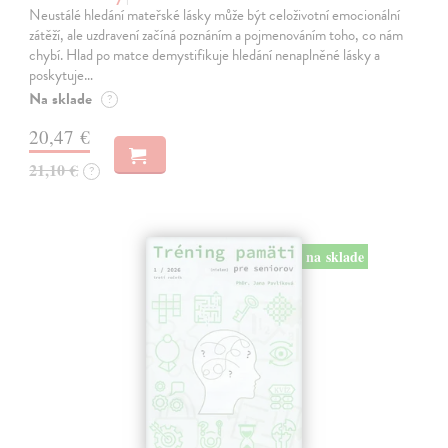
Neustálé hledání mateřské lásky může být celoživotní emocionální
zátěží, ale uzdravení začíná poznáním a pojmenováním toho, co nám
chybí. Hlad po matce demystifikuje hledání nenaplněné lásky a
poskytuje…
Na sklade
?
20,47 €
21,10 €
?
na sklade