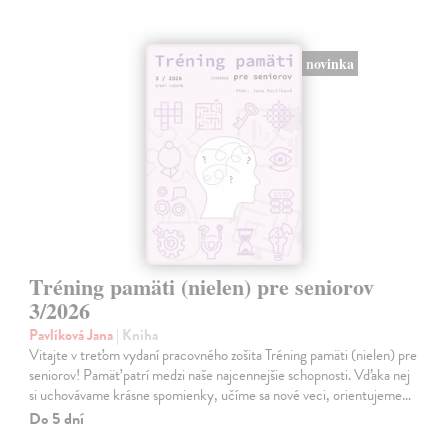
novinka
Tréning pamäti (nielen) pre seniorov
3/2026
Pavlíková Jana
| Kniha
Vitajte v treťom vydaní pracovného zošita Tréning pamäti (nielen) pre
seniorov! Pamäť patrí medzi naše najcennejšie schopnosti. Vďaka nej
si uchovávame krásne spomienky, učíme sa nové veci, orientujeme…
Do 5 dní