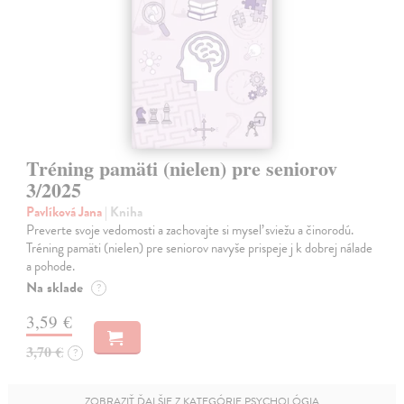
Tréning pamäti (nielen) pre seniorov
3/2025
Pavlíková Jana
| Kniha
Preverte svoje vedomosti a zachovajte si myseľ sviežu a činorodú.
Tréning pamäti (nielen) pre seniorov navyše prispeje j k dobrej nálade
a pohode.
Na sklade
?
3,59 €
3,70 €
?
ZOBRAZIŤ ĎALŠIE Z KATEGÓRIE PSYCHOLÓGIA