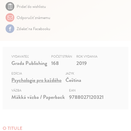
Pridať do wishlistu
Odporučiť známemu
Zdielať na Facebooku
VYDAVATEĽ
POČET STRÁN
ROK VYDANIA
Grada Publishing
168
2019
EDÍCIA
JAZYK
Psychologie pro každého
Čeština
VÄZBA
EAN
Mäkká väzba / Paperback
9788027120321
O TITULE