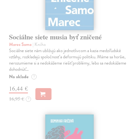
Sociálne siete musia byť zničené
Marec Samo
| Kniha
Sociálne siete nám ubližujú ako jednotlivcom a kazia medziľudské
vzťahy, rozkladajú spoločnosť a deformujú politiku. Máme sa horšie,
nerozumieme si a nedokážeme riešiť problémy, lebo sa nedokážeme
dohodnúť…
Na sklade
?
16,44 €
16,95 €
?