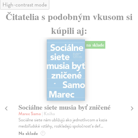
High-contrast mode
Čitatelia s podobným vkusom si
kúpili aj:
na sklade
Sociálne siete musia byť zničené
S
K
Marec Samo
| Kniha
Sociálne siete nám ubližujú ako jednotlivcom a kazia
Mik
medziľudské vzťahy, rozkladajú spoločnosť a def...
Mon
o k
Na sklade
?