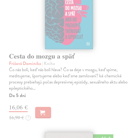
Cesta do mozgu a späť
Fričová Dominika
| Kniha
Čo nás bolí, keď nás bolí hlava? Čo sa deje v mozgu, keď spíme,
meditujeme, športujeme alebo keď sme zamilovaní? ké chemické
procesy prebiehajú počas depresívnej epizódy, sexuálneho aktu alebo
epileptického…
Do 5 dní
16,06 €
16,90 €
?