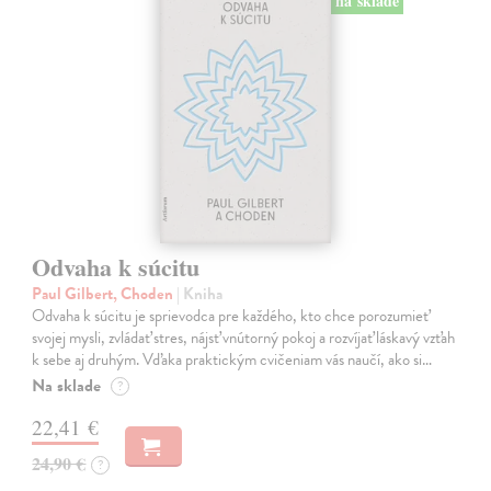
na sklade
Odvaha k súcitu
Paul Gilbert, Choden
| Kniha
Odvaha k súcitu je sprievodca pre každého, kto chce porozumieť
svojej mysli, zvládať stres, nájsť vnútorný pokoj a rozvíjať láskavý vzťah
k sebe aj druhým. Vďaka praktickým cvičeniam vás naučí, ako si…
Na sklade
?
22,41 €
24,90 €
?