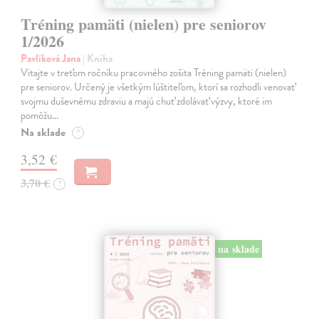
Tréning pamäti (nielen) pre seniorov
1/2026
Pavlíková Jana
| Kniha
Vitajte v treťom ročníku pracovného zošita Tréning pamäti (nielen)
pre seniorov. Určený je všetkým lúštiteľom, ktorí sa rozhodli venovať
svojmu duševnému zdraviu a majú chuť zdolávať výzvy, ktoré im
pomôžu…
Na sklade
?
3,52 €
3,70 €
?
na sklade