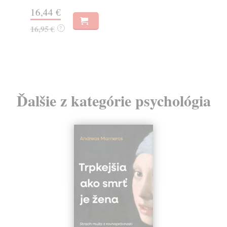
Na
16,44 €
23
16,95 €
?
24
Ďalšie z kategórie psychológia