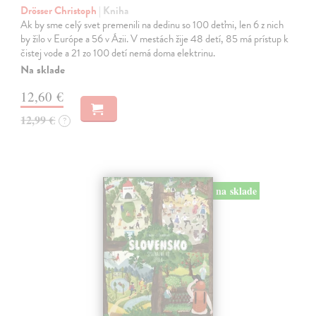
Drösser Christoph
| Kniha
Ak by sme celý svet premenili na dedinu so 100 deťmi, len 6 z nich
by žilo v Európe a 56 v Ázii. V mestách žije 48 detí, 85 má prístup k
čistej vode a 21 zo 100 detí nemá doma elektrinu.
Na sklade
12,60 €
12,99 €
?
na sklade