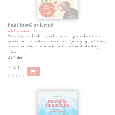
Fakt husté zvieratá
kolektív autorov
| Kniha
Možno tvoja mačka občas vykašle chumáč chlpov, alebo sa ti pes
vyváľa v niečom smradľavom, ale ver nám to je slabý čaj oproti tomu,
čo sa dozvieš v tejto úžasne nechutnej knihe! Vieš, do akej dlžky
môže…
Do 4 dní
9,60 €
9,90 €
?