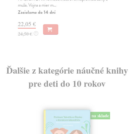
muža. Vojna a mier m...
Na
Zasielame do 14 dní
18
22,05 €
19
24,50 €
?
Ďalšie z kategórie náučné knihy
pre deti do 10 rokov
na sklade