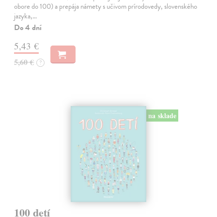
obore do 100) a prepája námety s učivom prírodovedy, slovenského
jazyka,…
Do 4 dní
5,43 €
5,60 €
?
na sklade
100 detí