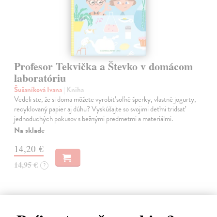
Profesor Tekvička a Števko v domácom
laboratóriu
Šušaníková Ivana
| Kniha
Vedeli ste, že si doma môžete vyrobiť soľné šperky, vlastné jogurty,
recyklovaný papier aj dúhu? Vyskúšajte so svojimi deťmi tridsať
jednoduchých pokusov s bežnými predmetmi a materiálmi.
Na sklade
14,20 €
14,95 €
?
na sklade