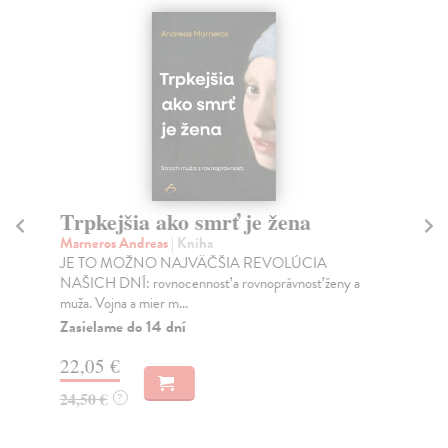
Trpkejšia ako smrť je žena
P
Marneros Andreas
| Kniha
Bor
JE TO MOŽNO NAJVÄČŠIA REVOLÚCIA
Tát
NAŠICH DNÍ: rovnocennosť a rovnoprávnosť ženy a
Bor
muža. Vojna a mier m...
Na
Zasielame do 14 dní
18
22,05 €
19
24,50 €
?