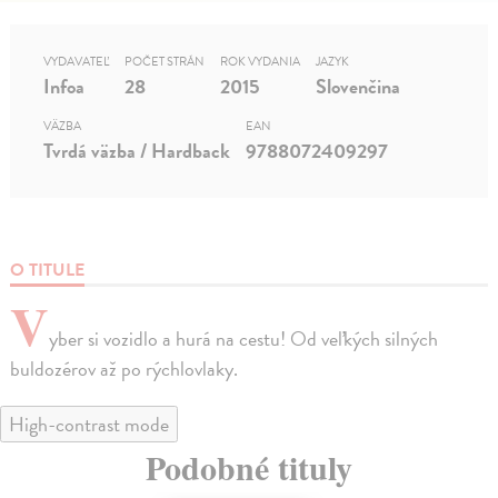
VYDAVATEĽ
POČET STRÁN
ROK VYDANIA
JAZYK
Infoa
28
2015
Slovenčina
VÄZBA
EAN
Tvrdá väzba / Hardback
9788072409297
O TITULE
V
yber si vozidlo a hurá na cestu! Od veľkých silných
buldozérov až po rýchlovlaky.
High-contrast mode
Podobné tituly