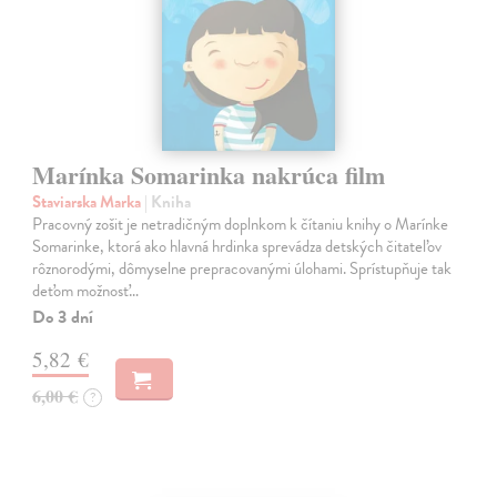
Marínka Somarinka nakrúca film
Staviarska Marka
| Kniha
Pracovný zošit je netradičným doplnkom k čítaniu knihy o Marínke
Somarinke, ktorá ako hlavná hrdinka sprevádza detských čitateľov
rôznorodými, dômyselne prepracovanými úlohami. Sprístupňuje tak
deťom možnosť…
Do 3 dní
5,82 €
6,00 €
?