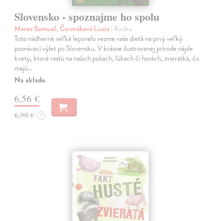
Slovensko - spoznajme ho spolu
Marec Samuel, Čermáková Lucia
| Kniha
Toto nádherné veľké leporelo vezme vaše dieťa na prvý veľký
poznávací výlet po Slovensku. V krásne ilustrovanej prírode nájde
kvety, ktoré rastú na našich poliach, lúkach či horách, zvieratká, čo
majú…
Na sklade
6,56 €
6,90 €
?