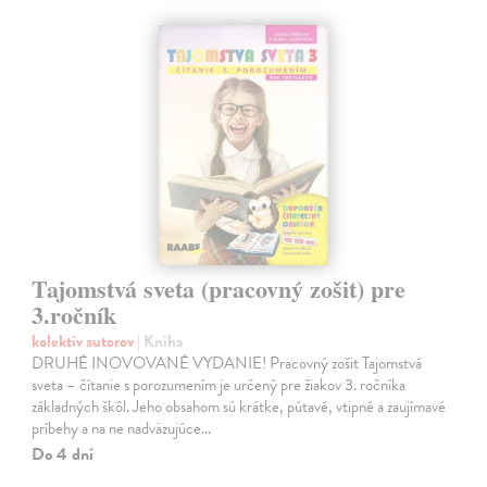
Tajomstvá sveta (pracovný zošit) pre
3.ročník
kolektív autorov
| Kniha
DRUHÉ INOVOVANÉ VYDANIE! Pracovný zošit Tajomstvá
sveta – čítanie s porozumením je určený pre žiakov 3. ročníka
základných škôl. Jeho obsahom sú krátke, pútavé, vtipné a zaujímavé
príbehy a na ne nadväzujúce…
Do 4 dní