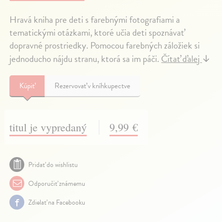
Hravá kniha pre deti s farebnými fotografiami a
tematickými otázkami, ktoré učia deti spoznávať
dopravné prostriedky. Pomocou farebných záložiek si
jednoducho nájdu stranu, ktorá sa im páči.
Čítať ďalej
↓
Kúpiť
Rezervovať v kníhkupectve
titul je vypredaný
9,99 €
Pridať do wishlistu
Odporučiť známemu
Zdielať na Facebooku