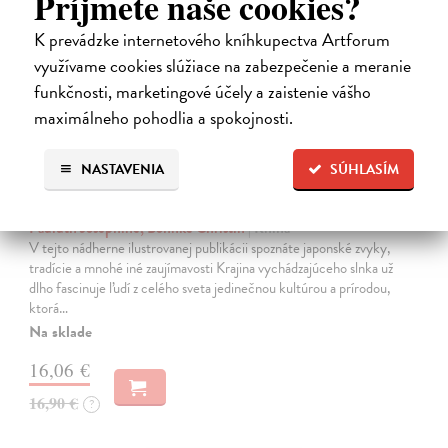
Príjmete naše cookies?
K prevádzke internetového kníhkupectva Artforum
využívame cookies slúžiace na zabezpečenie a meranie
funkčnosti, marketingové účely a zaistenie vášho
maximálneho pohodlia a spokojnosti.
NASTAVENIA
SÚHLASÍM
Japonsko. Krajina vychádzajúceho slnka
Pauluth Josephine, Bohnke Christin
| Kniha
V tejto nádherne ilustrovanej publikácii spoznáte japonské zvyky,
tradície a mnohé iné zaujímavosti Krajina vychádzajúceho slnka už
dlho fascinuje ľudí z celého sveta jedinečnou kultúrou a prírodou,
ktorá…
Na sklade
16,06 €
16,90 €
?