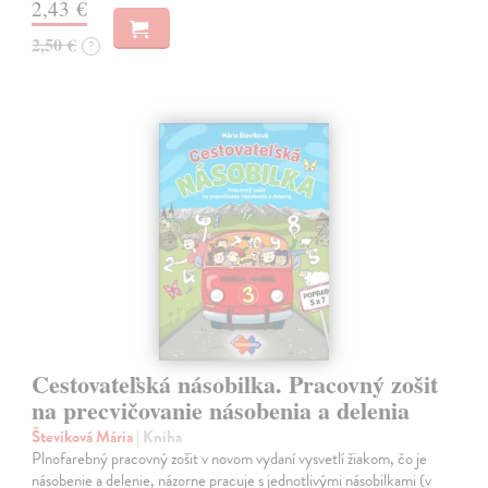
2,43 €
2,50 €
?
Cestovateľská násobilka. Pracovný zošit
na precvičovanie násobenia a delenia
Števíková Mária
| Kniha
Plnofarebný pracovný zošit v novom vydaní vysvetlí žiakom, čo je
násobenie a delenie, názorne pracuje s jednotlivými násobilkami (v