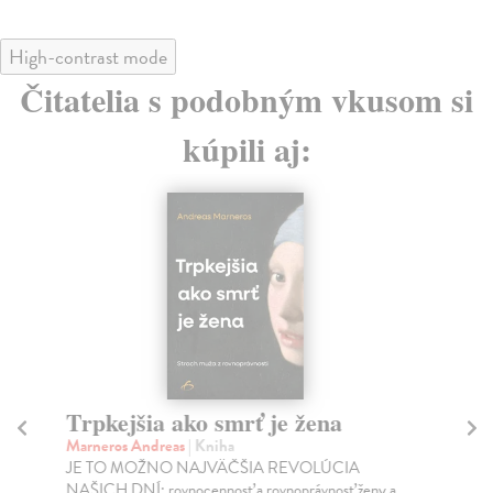
High-contrast mode
Čitatelia s podobným vkusom si
kúpili aj:
Trpkejšia ako smrť je žena
P
Marneros Andreas
| Kniha
Bor
JE TO MOŽNO NAJVÄČŠIA REVOLÚCIA
Tát
NAŠICH DNÍ: rovnocennosť a rovnoprávnosť ženy a
Bor