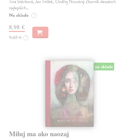
Tina Štěrbová, Jan Trtílek, Ondřej Novotný Zborník desiatich
najlepších…
Na sklade
?
8,98 €
9,45 €
?
na sklade
Miluj ma ako naozaj