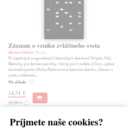
Záznam o vzniku zvláštneho sveta
Ábelová Mirka
| Kniha
Po úspešných a vypredaných básnických zbierkach Striptíz, Na!,
Básničky pre domáce paničky, Večný pocit nedele a Dom, vydáva
slovenská poetka Mirka Ábelová novú básnickú zbierku. Záznam o
vzniku zvláštneho…
Na sklade
?
14,31 €
15,90 €
?
Príjmete naše cookies?