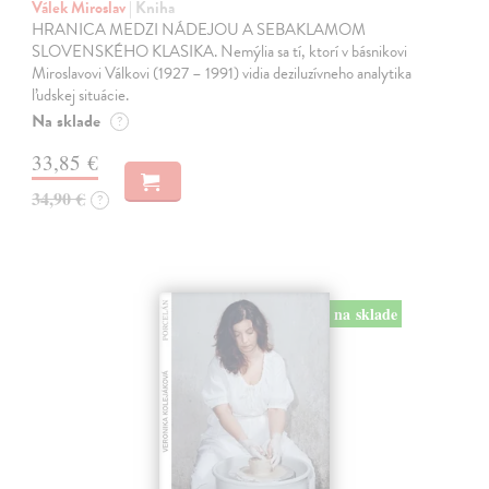
Válek Miroslav
| Kniha
HRANICA MEDZI NÁDEJOU A SEBAKLAMOM
SLOVENSKÉHO KLASIKA. Nemýlia sa tí, ktorí v básnikovi
Miroslavovi Válkovi (1927 – 1991) vidia deziluzívneho analytika
ľudskej situácie.
Na sklade
?
33,85 €
34,90 €
?
na sklade