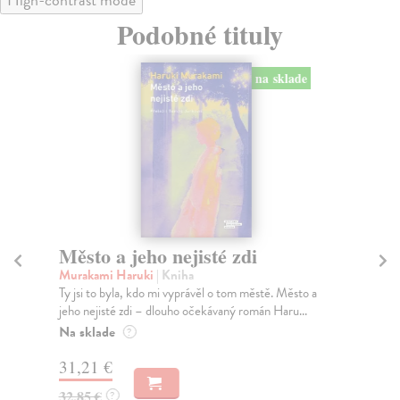
Podobné tituly
na sklade
Město a jeho nejisté zdi
Tr
Murakami Haruki
| Kniha
Ma
Ty jsi to byla, kdo mi vyprávěl o tom městě. Město a
JE
jeho nejisté zdi – dlouho očekávaný román Haru...
NAŠ
muž
Na sklade
?
Za
31,21 €
22
32,85 €
?