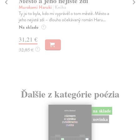
Město a jeho nejisté zdi
Tr
Murakami Haruki
| Kniha
Ma
Ty jsi to byla, kdo mi vyprávěl o tom městě. Město a
JE
jeho nejisté zdi – dlouho očekávaný román Haru...
NAŠ
muž
Na sklade
?
Za
31,21 €
22
32,85 €
?
24
Ďalšie z kategórie poézia
na sklade
novinka