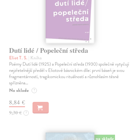
Dutí lidé / Popeleční středa
Eliot T. S.
| Kniha
Poémy Dutí lidé (1925) a Popeleční středa (1930) společně vytyčují
nejzřetelnější předěl v Eliotově básnickém díle: první báseň je svou
fragmentárností, tragikomickou rituálností a různohlasím těsně
spřízněna…
Na sklade
?
8,84 €
9,30 €
?
na sklade