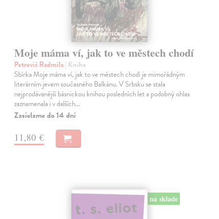
Moje máma ví, jak to ve městech chodí
Petrovič Radmila
| Kniha
Sbírka Moje máma ví, jak to ve městech chodí je mimořádným
literárním jevem současného Balkánu. V Srbsku se stala
nejprodávanější básnickou knihou posledních let a podobný ohlas
zaznamenala i v dalších…
Zasielame do 14 dní
11,80 €
na sklade