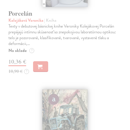
Porcelán
Kolejáková Veronika
| Kniha
Texty v debutovej básnickej knihe Veroniky Kolejákovej Porcelán
prepájajú intímnu skúsenosť so znepokojivou laboratórnou optikou:
telo je pozorované, klasifikované, tvarované, vystavené tlaku a
deformácii,…
Na sklade
?
10,36 €
10,90 €
?