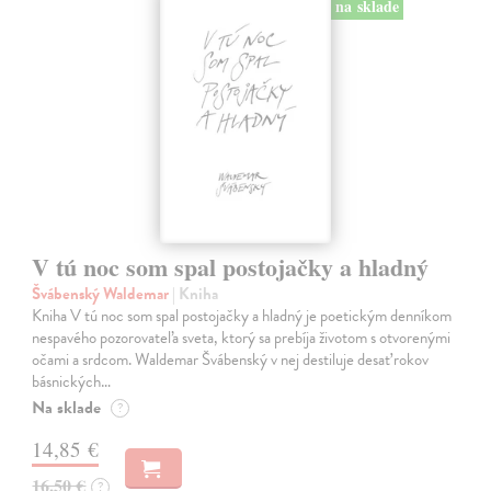
na sklade
V tú noc som spal postojačky a hladný
Švábenský Waldemar
| Kniha
Kniha V tú noc som spal postojačky a hladný je poetickým denníkom
nespavého pozorovateľa sveta, ktorý sa prebíja životom s otvorenými
očami a srdcom. Waldemar Švábenský v nej destiluje desať rokov
básnických…
Na sklade
?
14,85 €
16,50 €
?