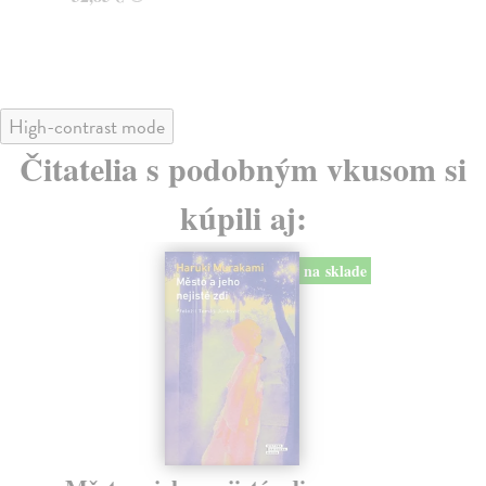
24
High-contrast mode
Čitatelia s podobným vkusom si
kúpili aj:
na sklade