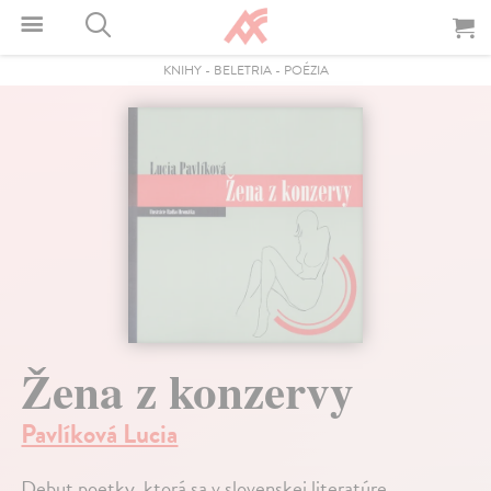
KNIHY
-
BELETRIA
-
POÉZIA
Žena z konzervy
Pavlíková Lucia
Debut poetky, ktorá sa v slovenskej literatúre