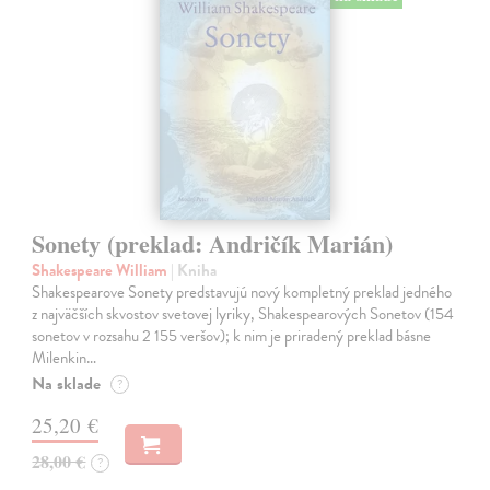
Sonety (preklad: Andričík Marián)
Shakespeare William
| Kniha
Shakespearove Sonety predstavujú nový kompletný preklad jedného
z najväčších skvostov svetovej lyriky, Shakespearových Sonetov (154
sonetov v rozsahu 2 155 veršov); k nim je priradený preklad básne
Milenkin…
Na sklade
?
25,20 €
28,00 €
?