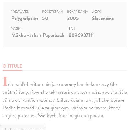
VYDAVATEĽ
POČET STRÁN
ROK VYDANIA
JAZYK
Polygrafprint
50
2005
Slovenčina
VÄZBA
EAN
Mäkká väzba / Paperback
8096937111
O TITULE
I
ch pohľad pritom nie je zameraný len do konzervy (do
vnútra) ženy. Rovnako tak nazerá do sveta muža, aby si bližšie
všíma citlivosť ich vzťahov. S ilustráciami a v grafickej úprave
Radka Hromádku je zaujímavým knižným počinom, ktorý
stojí za pozornosť všetkých, ktorí majú radi poéziu.
High-contrast mode