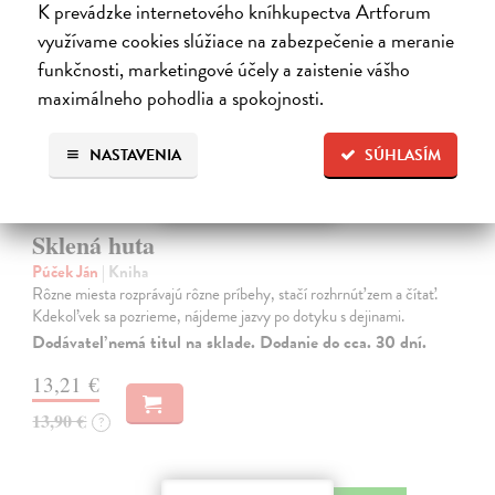
K prevádzke internetového kníhkupectva Artforum
využívame cookies slúžiace na zabezpečenie a meranie
funkčnosti, marketingové účely a zaistenie vášho
maximálneho pohodlia a spokojnosti.
NASTAVENIA
SÚHLASÍM
Sklená huta
Púček Ján
| Kniha
Rôzne miesta rozprávajú rôzne príbehy, stačí rozhrnúť zem a čítať.
Kdekoľvek sa pozrieme, nájdeme jazvy po dotyku s dejinami.
Dodávateľ nemá titul na sklade. Dodanie do cca. 30 dní.
13,21 €
13,90 €
?