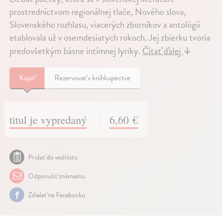
prostredníctvom regionálnej tlače, Nového slova,
Slovenského rozhlasu, viacerých zborníkov a antológií
etablovala už v osemdesiatych rokoch. Jej zbierku tvoria
predovšetkým básne intímnej lyriky.
Čítať ďalej
↓
Kúpiť
Rezervovať v kníhkupectve
titul je vypredaný
6,60 €
Pridať do wishlistu
Odporučiť známemu
Zdielať na Facebooku