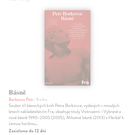
Básně
Borkovec Petr
| Kniha
Soubor tří básnických knih Petra Borkovce, vydaných v minulých
letech nakladatelstvím Fra, obsahuje tituly Vnitrozemí –Vybrané a
nové básně 1990–2005 (2005), Milostné básně (2013) a Herbář k
čemusi horšímu…
Zasielame do 12 dní