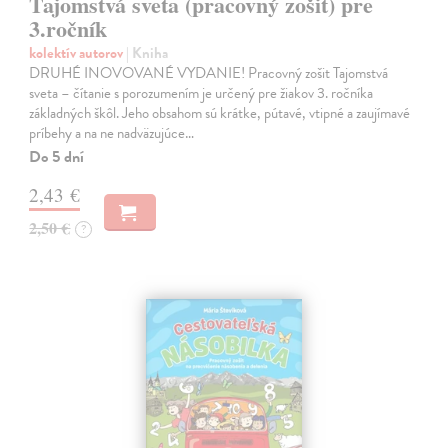
Tajomstvá sveta (pracovný zošit) pre
3.ročník
kolektív autorov
| Kniha
DRUHÉ INOVOVANÉ VYDANIE! Pracovný zošit Tajomstvá
sveta – čítanie s porozumením je určený pre žiakov 3. ročníka
základných škôl. Jeho obsahom sú krátke, pútavé, vtipné a zaujímavé
príbehy a na ne nadväzujúce…
Do 5 dní
2,43 €
2,50 €
?