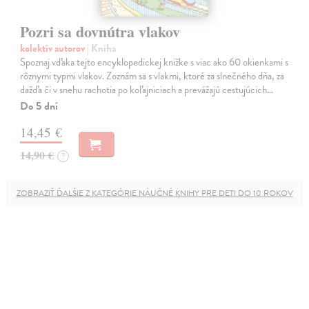
Pozri sa dovnútra vlakov
kolektív autorov
| Kniha
Spoznaj vďaka tejto encyklopedickej knižke s viac ako 60 okienkami s
rôznymi typmi vlakov. Zoznám sa s vlakmi, ktoré za slnečného dňa, za
dažďa či v snehu rachotia po koľajniciach a prevážajú cestujúcich…
Do 5 dní
14,45 €
14,90 €
?
ZOBRAZIŤ ĎALŠIE Z KATEGÓRIE NÁUČNÉ KNIHY PRE DETI DO 10 ROKOV