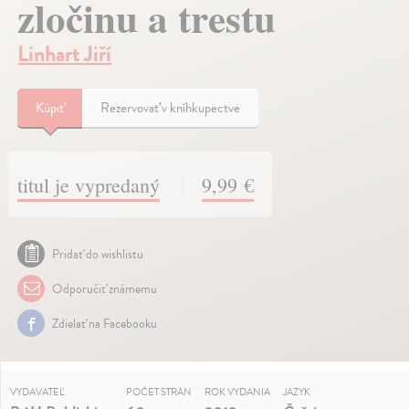
zločinu a trestu
Linhart Jiří
Kúpiť
Rezervovať v kníhkupectve
titul je vypredaný
9,99 €
Pridať do wishlistu
Odporučiť známemu
Zdielať na Facebooku
VYDAVATEĽ
POČET STRÁN
ROK VYDANIA
JAZYK