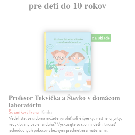
pre deti do 10 rokov
na sklade
Profesor Tekvička a Števko v domácom
laboratóriu
Šušaníková Ivana
| Kniha
Vedeli ste, že si doma môžete vyrobiť soľné šperky, vlastné jogurty,
recyklovaný papier aj dúhu? Vyskúšajte so svojimi deťmi tridsať
jednoduchých pokusov s bežnými predmetmi a materiálmi.