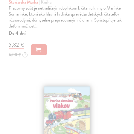
Staviarska Marka
| Kniha
Pracovný zošit je netradičným doplnkom k čítaniu knihy o Marínke
Somarinke, ktorá ako hlavná hrdinka sprevádza detských čitateľov
rôznorodými, dômyselne prepracovanými úlohami. Sprístupňuje tak
deťom možnosť…
Do 4 dní
5,82 €
6,00 €
?