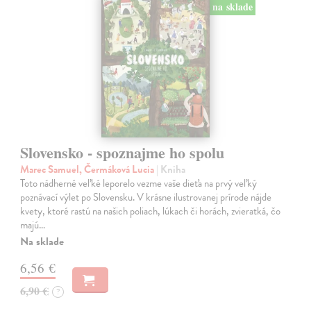
na sklade
Slovensko - spoznajme ho spolu
Marec Samuel, Čermáková Lucia
| Kniha
Toto nádherné veľké leporelo vezme vaše dieťa na prvý veľký
poznávací výlet po Slovensku. V krásne ilustrovanej prírode nájde
kvety, ktoré rastú na našich poliach, lúkach či horách, zvieratká, čo
majú…
Na sklade
6,56 €
6,90 €
?