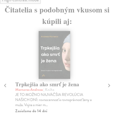
Čitatelia s podobným vkusom si
kúpili aj:
Trpkejšia ako smrť je žena
P
Marneros Andreas
| Kniha
Bor
JE TO MOŽNO NAJVÄČŠIA REVOLÚCIA
Tát
NAŠICH DNÍ: rovnocennosť a rovnoprávnosť ženy a
Bor
muža. Vojna a mier m...
Na
Zasielame do 14 dní