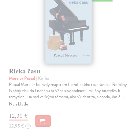
Rieka času
Mercier Pascal
| Kniha
Pascal Mercier bol vždy majstrom filozofického rozprávania. Romány
Nočný vlak do Lisabonu či Váha slov podnietili milióny čitateľov k
zamysleniu sa nad veľkými témami, ako sú identita, sloboda, čas či…
Na sklade
12,30 €
12,95 €
?