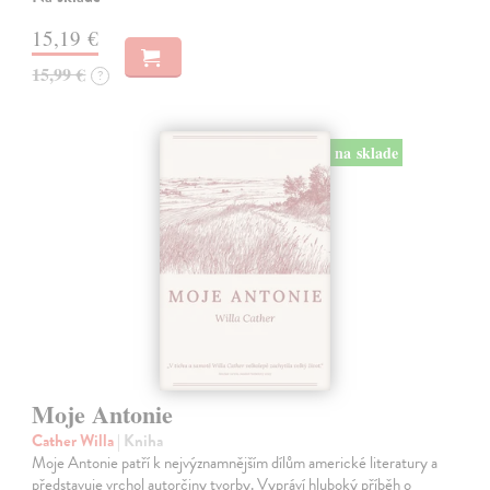
15,19 €
15,99 €
?
na sklade
Moje Antonie
Cather Willa
| Kniha
Moje Antonie patří k nejvýznamnějším dílům americké literatury a
představuje vrchol autorčiny tvorby. Vypráví hluboký příběh o