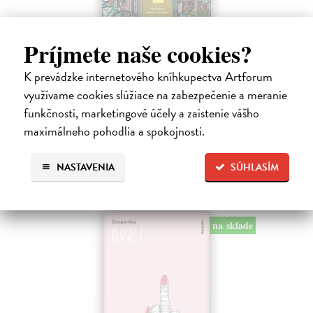
Príjmete naše cookies?
Dni v kníhkupectve Morisaki
K prevádzke internetového kníhkupectva Artforum
Jagisawa Satoshi
| Kniha
Dvadsaťpäťročná Takako si žila pomerne bezstarostne až do dňa, keď
využívame cookies slúžiace na zabezpečenie a meranie
jej priateľ Hideaki, za ktorého sa chcela vydať, len tak mimochodom
funkčnosti, marketingové účely a zaistenie vášho
oznámi, že ju podvádza a žení sa s inou. Jej život sa zrazu rúca.
maximálneho pohodlia a spokojnosti.
Na sklade
13,71 €
NASTAVENIA
SÚHLASÍM
14,90 €
?
na sklade