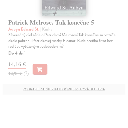
Patrick Melrose. Tak konečne 5
Aubyn Edward St.
| Kniha
Záverečný diel série o Patrickovi Melrosovi Tak konečne sa roztáča
okolo pohrebu Patrickovej matky Eleanor. Bude preňho život bez
rodičov vytúženým vyslobodením?
Do 4 dní
14,16 €
14,90 €
?
ZOBRAZIŤ ĎALŠIE Z KATEGÓRIE SVETOVÁ BELETRIA