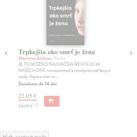
Trpkejšia ako smrť je žena
P
Marneros Andreas
| Kniha
Bor
JE TO MOŽNO NAJVÄČŠIA REVOLÚCIA
Tát
NAŠICH DNÍ: rovnocennosť a rovnoprávnosť ženy a
Bor
muža. Vojna a mier m...
Na
Zasielame do 14 dní
18
22,05 €
19
24,50 €
?
High-contrast mode