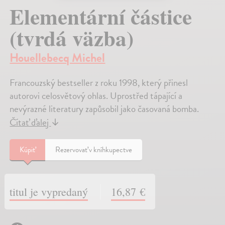
Elementární částice
(tvrdá väzba)
Houellebecq Michel
Francouzský bestseller z roku 1998, který přinesl
autorovi celosvětový ohlas. Uprostřed tápající a
nevýrazné literatury zapůsobil jako časovaná bomba.
Čítať ďalej
↓
Kúpiť
Rezervovať v kníhkupectve
titul je vypredaný
16,87 €