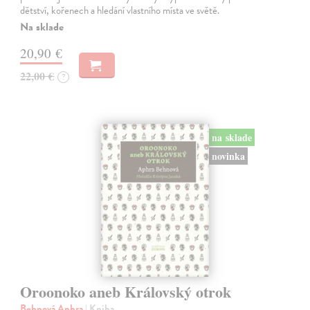
dětství, kořenech a hledání vlastního místa ve světě.
Na sklade
20,90 €
22,00 €
?
na sklade
novinka
Oroonoko aneb Královský otrok
Behnová Aphra
| Kniha