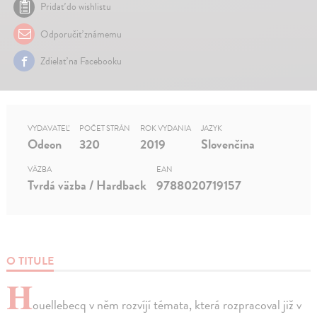
Pridať do wishlistu
Odporučiť známemu
Zdielať na Facebooku
VYDAVATEĽ
POČET STRÁN
ROK VYDANIA
JAZYK
Odeon
320
2019
Slovenčina
VÄZBA
EAN
Tvrdá väzba / Hardback
9788020719157
O TITULE
H
ouellebecq v něm rozvíjí témata, která rozpracoval již v