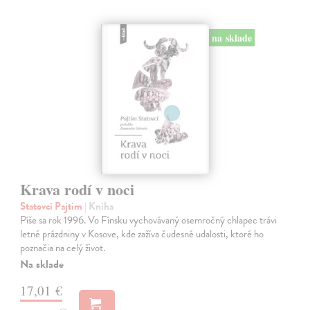
na sklade
Krava rodí v noci
Statovci Pajtim
| Kniha
Píše sa rok 1996. Vo Fínsku vychovávaný osemročný chlapec trávi
letné prázdniny v Kosove, kde zažíva čudesné udalosti, ktoré ho
poznačia na celý život.
Na sklade
17,01 €