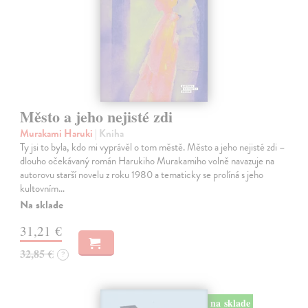
Město a jeho nejisté zdi
Murakami Haruki
| Kniha
Ty jsi to byla, kdo mi vyprávěl o tom městě. Město a jeho nejisté zdi –
dlouho očekávaný román Harukiho Murakamiho volně navazuje na
autorovu starší novelu z roku 1980 a tematicky se prolíná s jeho
kultovním…
Na sklade
31,21 €
32,85 €
?
na sklade