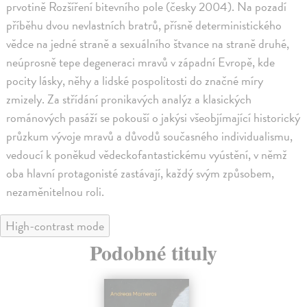
prvotině Rozšíření bitevního pole (česky 2004). Na pozadí
příběhu dvou nevlastních bratrů, přísně deterministického
vědce na jedné straně a sexuálního štvance na straně druhé,
neúprosně tepe degeneraci mravů v západní Evropě, kde
pocity lásky, něhy a lidské pospolitosti do značné míry
zmizely. Za střídání pronikavých analýz a klasických
románových pasáží se pokouší o jakýsi všeobjímající historický
průzkum vývoje mravů a důvodů současného individualismu,
vedoucí k poněkud vědeckofantastickému vyústění, v němž
oba hlavní protagonisté zastávají, každý svým způsobem,
nezaměnitelnou roli.
High-contrast mode
Podobné tituly