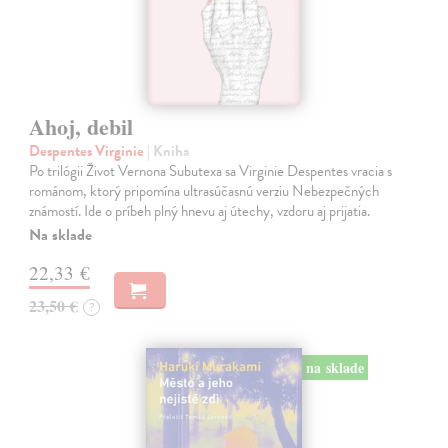
Ahoj, debil
Despentes Virginie
| Kniha
Po trilógii Život Vernona Subutexa sa Virginie Despentes vracia s
románom, ktorý pripomína ultrasúčasnú verziu Nebezpečných
známostí. Ide o príbeh plný hnevu aj útechy, vzdoru aj prijatia.
Na sklade
22,33 €
23,50 €
?
na sklade