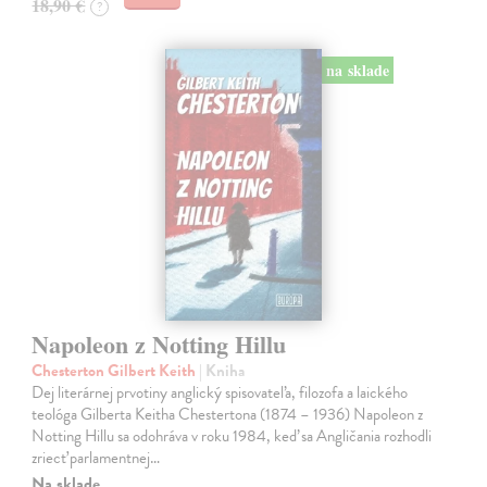
18,90 €
?
na sklade
Napoleon z Notting Hillu
Chesterton Gilbert Keith
| Kniha
Dej literárnej prvotiny anglický spisovateľa, filozofa a laického
teológa Gilberta Keitha Chestertona (1874 – 1936) Napoleon z
Notting Hillu sa odohráva v roku 1984, keď sa Angličania rozhodli
zriecť parlamentnej…
Na sklade