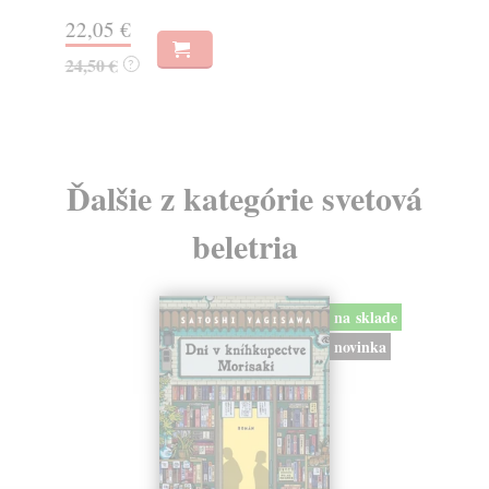
18
22,05 €
19
24,50 €
?
Ďalšie z kategórie svetová
beletria
na sklade
novinka