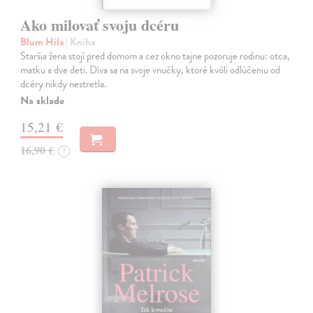
Ako milovať svoju dcéru
Blum Hila
| Kniha
Staršia žena stojí pred domom a cez okno tajne pozoruje rodinu: otca,
matku a dve deti. Díva sa na svoje vnučky, ktoré kvôli odlúčeniu od
dcéry nikdy nestretla.
Na sklade
15,21 €
16,90 €
?