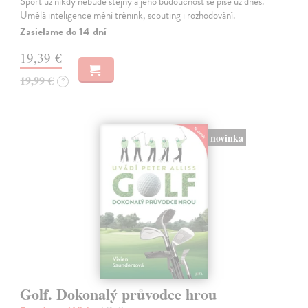
Sport už nikdy nebude stejný a jeho budoucnost se píše už dnes.
Umělá inteligence mění trénink, scouting i rozhodování.
Zasielame do 14 dní
19,39 €
19,99 €
?
novinka
Golf. Dokonalý průvodce hrou