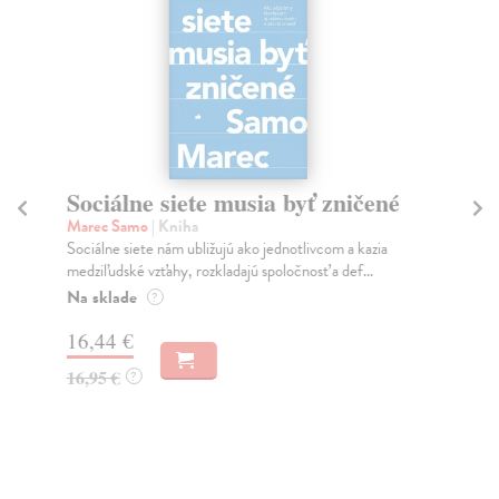
Sociálne siete musia byť zničené
S
K
Marec Samo
| Kniha
Sociálne siete nám ubližujú ako jednotlivcom a kazia
Mik
medziľudské vzťahy, rozkladajú spoločnosť a def...
Mon
o k
Na sklade
?
Na
16,44 €
23
16,95 €
?
24