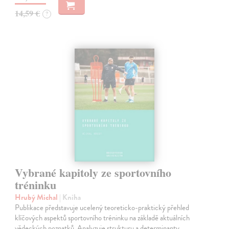
14,59 €
?
Vybrané kapitoly ze sportovního
tréninku
Hrubý Michal
| Kniha
Publikace představuje ucelený teoreticko-praktický přehled
klíčových aspektů sportovního tréninku na základě aktuálních
vědeckých poznatků. Analyzuje strukturu a determinanty