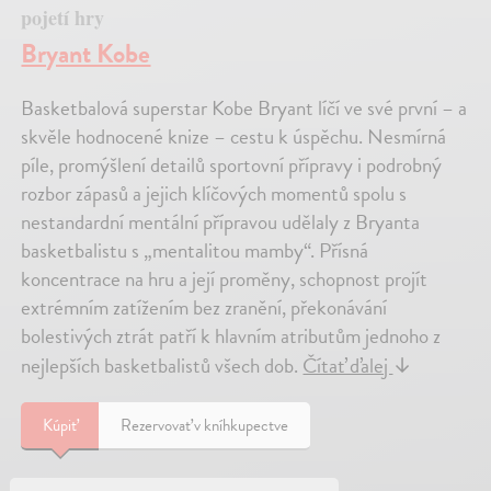
pojetí hry
Bryant Kobe
Basketbalová superstar Kobe Bryant líčí ve své první – a
skvěle hodnocené knize – cestu k úspěchu. Nesmírná
píle, promýšlení detailů sportovní přípravy i podrobný
rozbor zápasů a jejich klíčových momentů spolu s
nestandardní mentální přípravou udělaly z Bryanta
basketbalistu s „mentalitou mamby“. Přísná
koncentrace na hru a její proměny, schopnost projít
extrémním zatížením bez zranění, překonávání
bolestivých ztrát patří k hlavním atributům jednoho z
nejlepších basketbalistů všech dob.
Čítať ďalej
↓
Kúpiť
Rezervovať v kníhkupectve