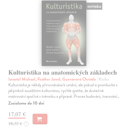
novinka
Kulturistika na anatomických základech
Israetel Michael, Feather Jared, Guevarrová Christle
| Kniha
Kulturistika je někdy přirovnávána k umění, ale pokud si promluvíte s
jakýmkoli soutěžním kulturistou, rychle zjistíte, že skutečné
mistrovství spočívá v tréninku a přípravě. Proces budování, tvarování…
Zasielame do 10 dní
17,07 €
18,35 €
?