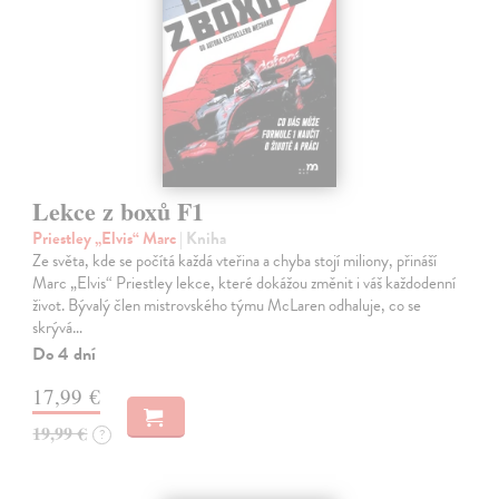
Lekce z boxů F1
Priestley „Elvis“ Marc
| Kniha
Ze světa, kde se počítá každá vteřina a chyba stojí miliony, přináší
Marc „Elvis“ Priestley lekce, které dokážou změnit i váš každodenní
život. Bývalý člen mistrovského týmu McLaren odhaluje, co se
skrývá…
Do 4 dní
17,99 €
19,99 €
?