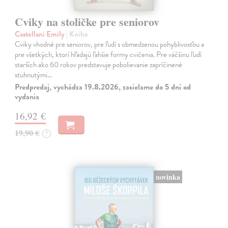
Cviky na stoličke pre seniorov
Castellani Emily
| Kniha
Cviky vhodné pre seniorov, pre ľudí s obmedzenou pohyblivosťou a
pre všetkých, ktorí hľadajú ľahšie formy cvičenia. Pre väčšinu ľudí
starších ako 60 rokov predstavuje pobolievanie zapríčinené
stuhnutými…
Predpredaj, vychádza 19.8.2026, zasielame do 5 dní od
vydania
16,92 €
19,90 €
?
novinka