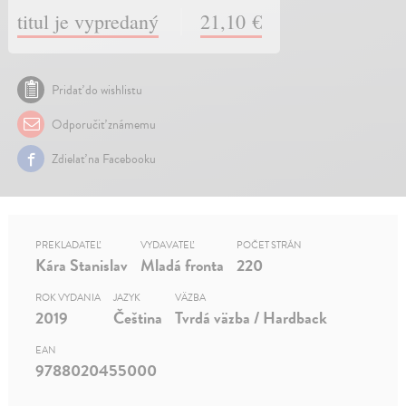
titul je vypredaný
21,10 €
Pridať do wishlistu
Odporučiť známemu
Zdielať na Facebooku
PREKLADATEĽ
VYDAVATEĽ
POČET STRÁN
Kára Stanislav
Mladá fronta
220
ROK VYDANIA
JAZYK
VÄZBA
2019
Čeština
Tvrdá väzba / Hardback
EAN
9788020455000