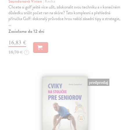
Saundersová Vivien
| Kniha
Chcete si golf ještě více užít, zdokonalit svou techniku a v konečném
důsledku snížit počet ran na skóre? Tato komplexní a přehledná
příručka Golf: dokonalý průvodce hrou nabízí zásadní tipy a strategie,
…
Zasielame do 12 dní
16,83 €
18,70 €
?
predpredaj