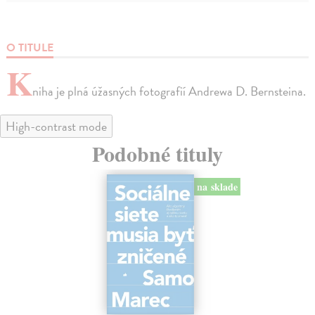
O TITULE
K
niha je plná úžasných fotografií Andrewa D. Bernsteina.
High-contrast mode
Podobné tituly
na sklade