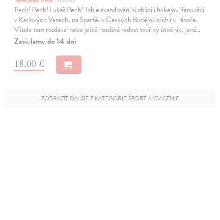
Tomášek Petr
| Kniha
Pech! Pech! Lukáš Pech! Tohle skandování si oblíbili hokejoví fanoušci
v Karlových Varech, na Spartě, v Českých Budějovicích i v Táboře.
Všude tam rozdával nebo ještě rozdává radost tvořivý útočník, jenž…
Zasielame do 14 dní
18,00 €
ZOBRAZIŤ ĎALŠIE Z KATEGÓRIE ŠPORT A CVIČENIE