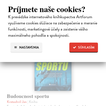
Na sklade
Príjmete naše cookies?
?
17,01 €
K prevádzke internetového kníhkupectva Artforum
17,90 €
využívame cookies slúžiace na zabezpečenie a meranie
?
funkčnosti, marketingové účely a zaistenie vášho
maximálneho pohodlia a spokojnosti.
novinka
NASTAVENIA
SÚHLASÍM
Budoucnost sportu
Kratochvíl Jan
| Kniha