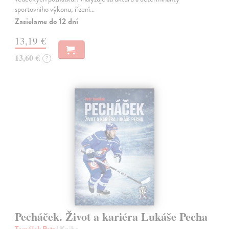
sportovního výkonu, řízení…
Zasielame do 12 dní
13,19 €
13,60 €
?
Pecháček. Život a kariéra Lukáše Pecha