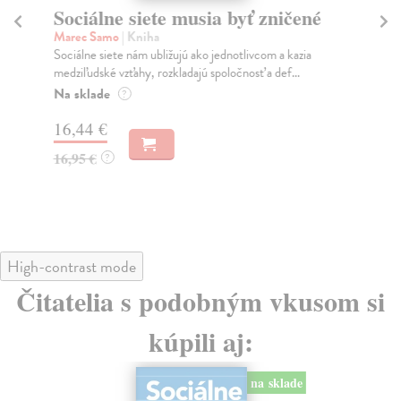
Sociálne siete musia byť zničené
S
K
Marec Samo
| Kniha
Sociálne siete nám ubližujú ako jednotlivcom a kazia
Mik
medziľudské vzťahy, rozkladajú spoločnosť a def...
Mon
o k
Na sklade
?
Na
16,44 €
23
16,95 €
?
24
High-contrast mode
Čitatelia s podobným vkusom si
kúpili aj:
na sklade