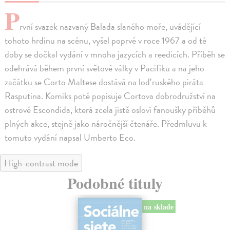
P
rvní svazek nazvaný Balada slaného moře, uvádějící
tohoto hrdinu na scénu, vyšel poprvé v roce 1967 a od té
doby se dočkal vydání v mnoha jazycích a reedicích. Příběh se
odehrává během první světové války v Pacifiku a na jeho
začátku se Corto Maltese dostává na loď ruského piráta
Rasputina. Komiks poté popisuje Cortova dobrodružství na
ostrově Escondida, která zcela jistě osloví fanoušky příběhů
plných akce, stejně jako náročnější čtenáře. Předmluvu k
tomuto vydání napsal Umberto Eco.
High-contrast mode
Podobné tituly
na sklade