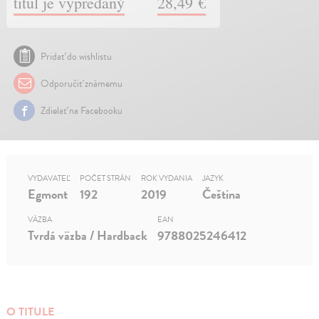
titul je vypredaný
28,49 €
Pridať do wishlistu
Odporučiť známemu
Zdielať na Facebooku
VYDAVATEĽ
POČET STRÁN
ROK VYDANIA
JAZYK
Egmont
192
2019
Čeština
VÄZBA
EAN
Tvrdá väzba / Hardback
9788025246412
O TITULE