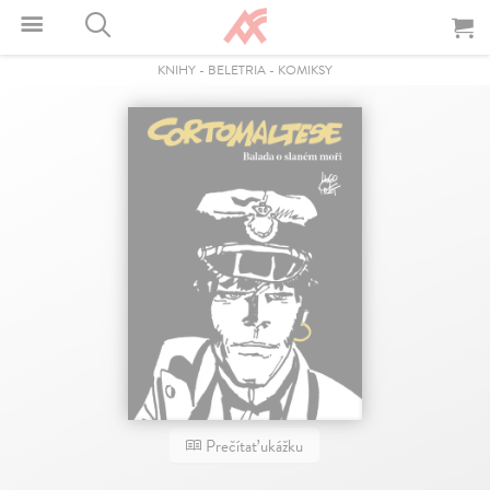
KNIHY
-
BELETRIA
-
KOMIKSY
Prečítať ukážku