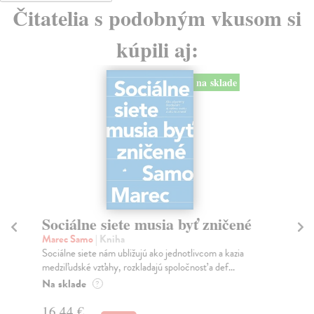
Čitatelia s podobným vkusom si
kúpili aj:
na sklade
Sociálne siete musia byť zničené
S
K
Marec Samo
| Kniha
Sociálne siete nám ubližujú ako jednotlivcom a kazia
Mik
medziľudské vzťahy, rozkladajú spoločnosť a def...
Mon
o k
Na sklade
?
Na
16,44 €