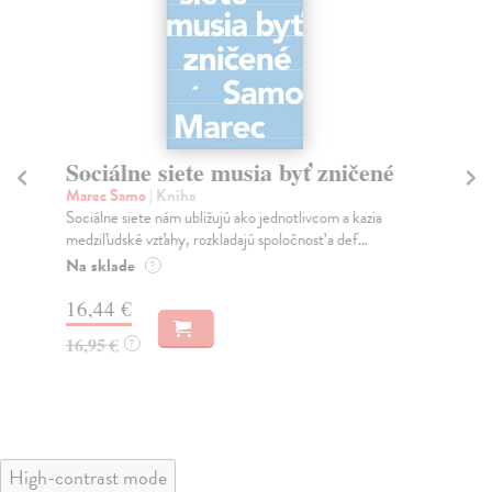
Sociálne siete musia byť zničené
S
K
Marec Samo
| Kniha
Sociálne siete nám ubližujú ako jednotlivcom a kazia
Mik
medziľudské vzťahy, rozkladajú spoločnosť a def...
Mon
o k
Na sklade
?
Na
16,44 €
23
16,95 €
?
24
High-contrast mode