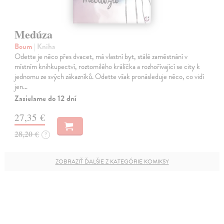
Medúza
Boum
| Kniha
Odette je něco přes dvacet, má vlastní byt, stálé zaměstnání v
místním knihkupectví, roztomilého králíčka a rozhořívající se city k
jednomu ze svých zákazníků. Odette však pronásleduje něco, co vidí
jen…
Zasielame do 12 dní
27,35 €
28,20 €
?
ZOBRAZIŤ ĎALŠIE Z KATEGÓRIE KOMIKSY