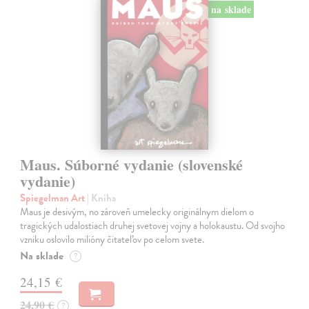
na sklade
Maus. Súborné vydanie (slovenské
vydanie)
Spiegelman Art
| Kniha
Maus je desivým, no zároveň umelecky originálnym dielom o
tragických udalostiach druhej svetovej vojny a holokaustu. Od svojho
vzniku oslovilo milióny čitateľov po celom svete.
Na sklade
?
24,15 €
24,90 €
?