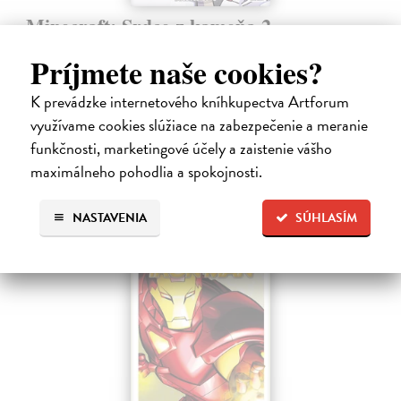
Minecraft: Srdce z kameňa 2
Clemson Andrew, Lawson Jeremy, Esposito Taylor
| Kniha
Príjmete naše cookies?
Druhé pokračovanie napínavého dobrodružstva zo sveta Minecraftu.
Samotársky farmár Cobb sa chce len starať o svoju úrodu, zbierať
K prevádzke internetového kníhkupectva Artforum
suroviny a mať pokoj.
Na sklade
využívame cookies slúžiace na zabezpečenie a meranie
?
funkčnosti, marketingové účely a zaistenie vášho
9,45 €
maximálneho pohodlia a spokojnosti.
9,95 €
?
NASTAVENIA
SÚHLASÍM
na sklade