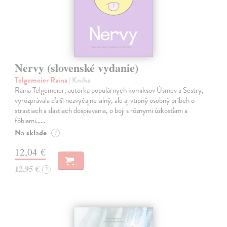
Nervy (slovenské vydanie)
Telgemeier Raina
| Kniha
Raina Telgemeier, autorka populárnych komiksov Úsmev a Sestry,
vyrozprávala ďalší nezvyčajne silný, ale aj vtipný osobný príbeh o
strastiach a slastiach dospievania, o boji s rôznymi úzkosťami a
fóbiami...…
Na sklade
?
12,04 €
12,95 €
?