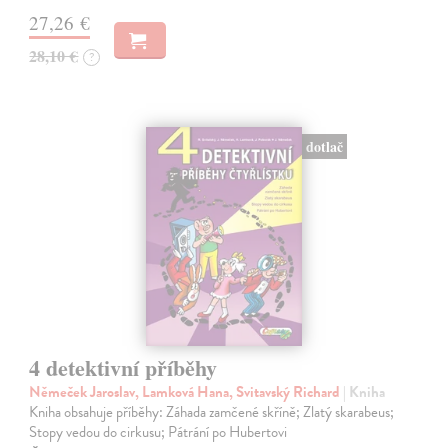
27,26 €
28,10 €
?
dotlač
4 detektivní příběhy
Němeček Jaroslav, Lamková Hana, Svitavský Richard
| Kniha
Kniha obsahuje příběhy: Záhada zamčené skříně; Zlatý skarabeus;
Stopy vedou do cirkusu; Pátrání po Hubertovi