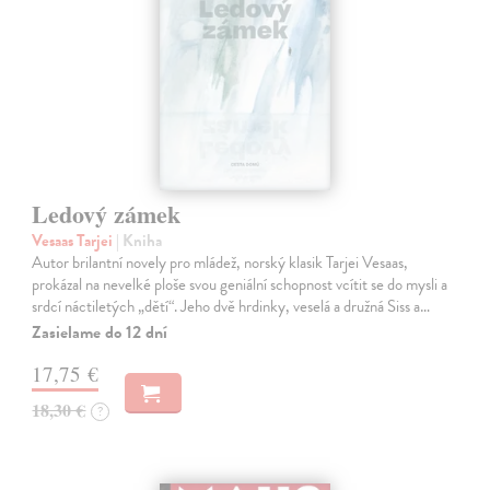
Ledový zámek
Vesaas Tarjei
| Kniha
Autor brilantní novely pro mládež, norský klasik Tarjei Vesaas,
prokázal na nevelké ploše svou geniální schopnost vcítit se do mysli a
srdcí náctiletých „dětí“. Jeho dvě hrdinky, veselá a družná Siss a…
Zasielame do 12 dní
17,75 €
18,30 €
?