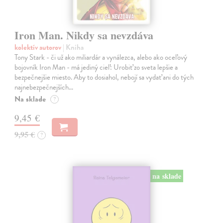
Iron Man. Nikdy sa nevzdáva
kolektív autorov
| Kniha
Tony Stark - či už ako miliardár a vynálezca, alebo ako oceľový
bojovník Iron Man - má jediný cieľ: Urobiť zo sveta lepšie a
bezpečnejšie miesto. Aby to dosiahol, nebojí sa vydať ani do tých
najnebezpečnejších…
Na sklade
?
9,45 €
9,95 €
?
na sklade