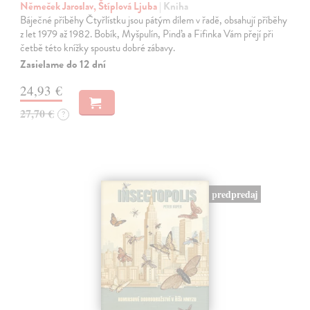
Němeček Jaroslav, Štíplová Ljuba
| Kniha
Báječné příběhy Čtyřlístku jsou pátým dílem v řadě, obsahují příběhy
z let 1979 až 1982. Bobík, Myšpulín, Pinďa a Fifinka Vám přejí při
četbě této knížky spoustu dobré zábavy.
Zasielame do 12 dní
24,93 €
27,70 €
?
predpredaj