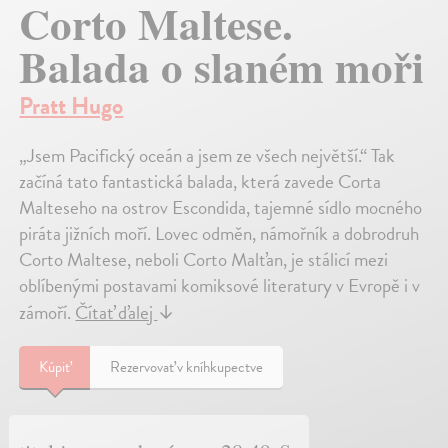
Corto Maltese.
Balada o slaném moři
Pratt Hugo
„Jsem Pacifický oceán a jsem ze všech největší.“ Tak
začíná tato fantastická balada, která zavede Corta
Malteseho na ostrov Escondida, tajemné sídlo mocného
piráta jižních moří. Lovec odměn, námořník a dobrodruh
Corto Maltese, neboli Corto Malťan, je stálicí mezi
oblíbenými postavami komiksové literatury v Evropě i v
zámoří.
Čítať ďalej
↓
Kúpiť
Rezervovať v kníhkupectve