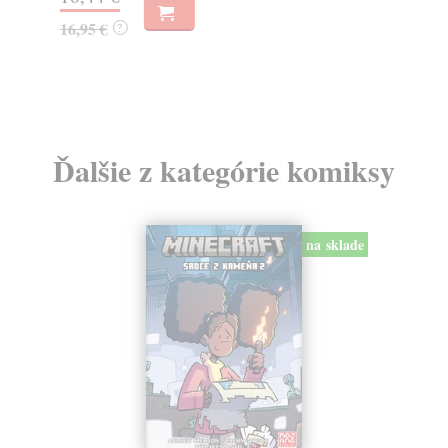
23
16,95 €
?
24
Ďalšie z kategórie komiksy
na sklade