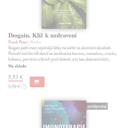
Ibogain. Klíč k uzdravení
Frank Peter
| Kniha
Ibogain patří mezi nejsilnější látky na světě na ukončení závislostí.
Pomohl tisícům lidí zbavit se závislostina heroinu, metadonu, cracku,
kokainu, pervitinu a lécích proti bolesti, a to bez abstinenčních…
Na sklade
5,53 €
5,70 €
?
predpredaj