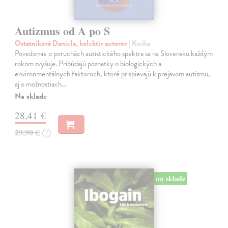
Autizmus od A po S
Ostatníková Daniela, kolektív autorov
| Kniha
Povedomie o poruchách autistického spektra sa na Slovensku každým
rokom zvyšuje. Pribúdajú poznatky o biologických a
environmentálnych faktoroch, ktoré prispievajú k prejavom autizmu,
aj o možnostiach…
Na sklade
28,41 €
29,90 €
?
na sklade