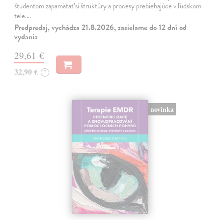
študentom zapamätať si štruktúry a procesy prebiehajúce v ľudskom
tele.…
Predpredaj, vychádza 21.8.2026, zasielame do 12 dní od
vydania
29,61 €
32,90 €
?
novinka