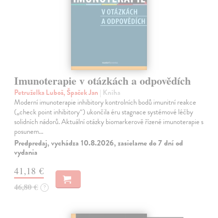
Imunoterapie v otázkách a odpovědích
Petruželka Luboš, Špaček Jan
| Kniha
Moderní imunoterapie inhibitory kontrolních bodů imunitní reakce
(„check point inhibitory“) ukončila éru stagnace systémové léčby
solidních nádorů. Aktuální otázky biomarkerově řízené imunoterapie s
posunem…
Predpredaj, vychádza 10.8.2026, zasielame do 7 dní od
vydania
41,18 €
46,80 €
?