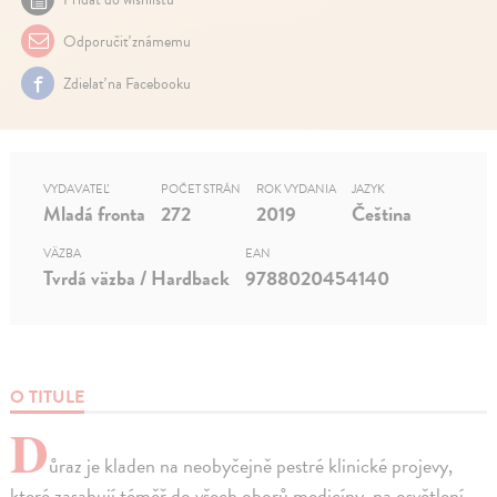
Odporučiť známemu
Zdielať na Facebooku
VYDAVATEĽ
POČET STRÁN
ROK VYDANIA
JAZYK
Mladá fronta
272
2019
Čeština
VÄZBA
EAN
Tvrdá väzba / Hardback
9788020454140
O TITULE
D
ůraz je kladen na neobyčejně pestré klinické projevy,
které zasahují téměř do všech oborů medicíny, na osvětlení