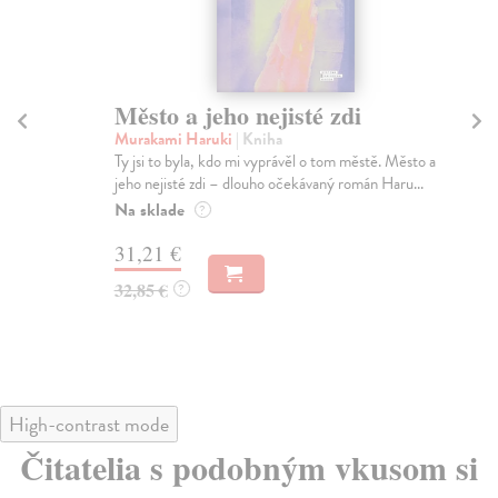
Město a jeho nejisté zdi
Tr
Murakami Haruki
| Kniha
Ma
Ty jsi to byla, kdo mi vyprávěl o tom městě. Město a
JE
jeho nejisté zdi – dlouho očekávaný román Haru...
NAŠ
muž
Na sklade
?
Za
31,21 €
22
32,85 €
?
24
High-contrast mode
Čitatelia s podobným vkusom si