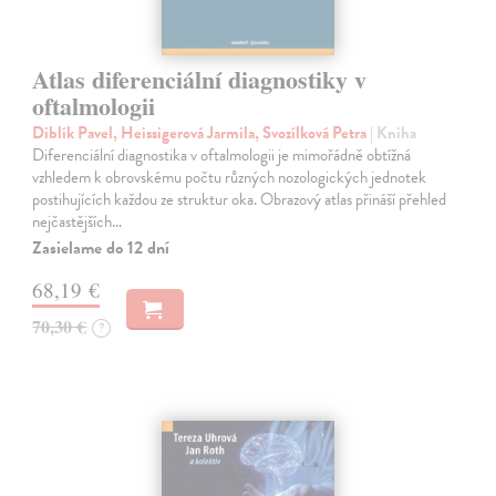
Atlas diferenciální diagnostiky v
oftalmologii
Diblík Pavel, Heissigerová Jarmila, Svozílková Petra
| Kniha
Diferenciální diagnostika v oftalmologii je mimořádně obtížná
vzhledem k obrovskému počtu různých nozologických jednotek
postihujících každou ze struktur oka. Obrazový atlas přináší přehled
nejčastějších…
Zasielame do 12 dní
68,19 €
70,30 €
?