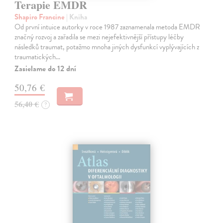
Terapie EMDR
Shapiro Francine
| Kniha
Od první intuice autorky v roce 1987 zaznamenala metoda EMDR
značný rozvoj a zařadila se mezi nejefektivnější přístupy léčby
následků traumat, potažmo mnoha jiných dysfunkcí vyplývajících z
traumatických…
Zasielame do 12 dní
50,76 €
56,40 €
?