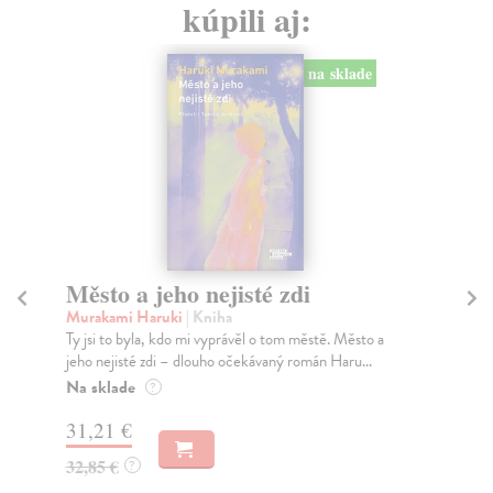
kúpili aj:
na sklade
Město a jeho nejisté zdi
Tr
Murakami Haruki
| Kniha
Ma
Ty jsi to byla, kdo mi vyprávěl o tom městě. Město a
JE
jeho nejisté zdi – dlouho očekávaný román Haru...
NAŠ
muž
Na sklade
?
Za
31,21 €
22
32,85 €
?
24