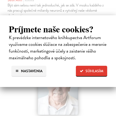
Seth Anil
| Kniha
Být sám sebou není tak jednoduché, jak se zdá. V mozku každého z
nás pracují společně miliardy neuronů a vytvářejí naše vědomé
zkušenosti.
Na sklade
Príjmete naše cookies?
21,47 €
K prevádzke internetového kníhkupectva Artforum
22,60 €
?
využívame cookies slúžiace na zabezpečenie a meranie
funkčnosti, marketingové účely a zaistenie vášho
maximálneho pohodlia a spokojnosti.
NASTAVENIA
SÚHLASÍM