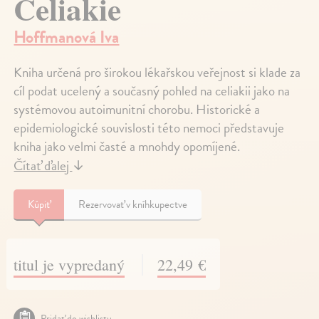
Celiakie
Hoffmanová Iva
Kniha určená pro širokou lékařskou veřejnost si klade za
cíl podat ucelený a současný pohled na celiakii jako na
systémovou autoimunitní chorobu. Historické a
epidemiologické souvislosti této nemoci představuje
kniha jako velmi časté a mnohdy opomíjené.
Čítať ďalej
↓
Kúpiť
Rezervovať v kníhkupectve
titul je vypredaný
22,49 €
Pridať do wishlistu