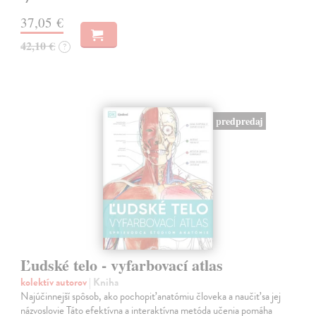
37,05 €
42,10 €
?
predpredaj
Ľudské telo - vyfarbovací atlas
kolektív autorov
| Kniha
Najúčinnejší spôsob, ako pochopiť anatómiu človeka a naučiť sa jej
názvoslovie Táto efektívna a interaktívna metóda učenia pomáha