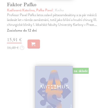
Faktor Pafko
Kadlecová Kateřina, Pafko Pavel
| Kniha
Profesor Pavel Pafko letos oslavil pětaosmdesátiny a za pár měsíců
šedesát let v témže zaměstnání, totiž jako břišní a hrudní chirurg III.
chirurgické kliniky 1. lékařské fakulty Univerzity Karlovy v Praze.…
Zasielame do 12 dní
15,91 €
16,40 €
?
na sklade