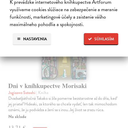
K prevádzke internetového kníhkupectva Artforum
využívame cookies slúžiace na zabezpečenie a meranie
funkčnosti, marketingové účely a zaistenie vášho
na sklade
maximálneho pohodlia a spokojnosti.
novinka
NASTAVENIA
SÚHLASÍM
Dni v kníhkupectve Morisaki
Jagisawa Satoshi
| Kniha
Dvadsaťpäťročná Takako si žila pomerne bezstarostne až do dňa, keď
jej priateľ Hideaki, za ktorého sa chcela vydať, len tak mimochodom
oznámi, že ju podvádza a žení sa s inou. Jej život sa zrazu rúca.
Na sklade
13,71 €