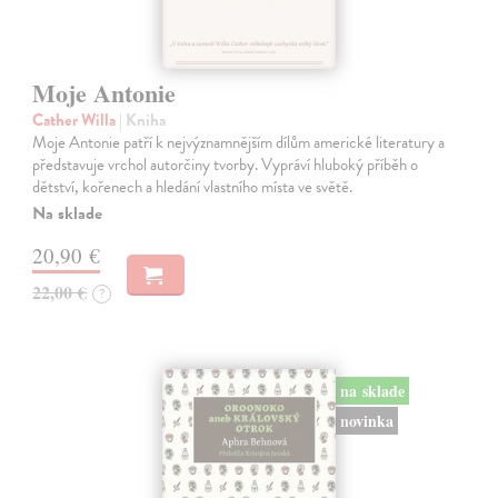
Moje Antonie
Cather Willa
| Kniha
Moje Antonie patří k nejvýznamnějším dílům americké literatury a
představuje vrchol autorčiny tvorby. Vypráví hluboký příběh o
dětství, kořenech a hledání vlastního místa ve světě.
Na sklade
20,90 €
22,00 €
?
na sklade
novinka