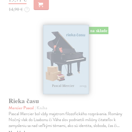
14,90 €
?
na sklade
Rieka času
Mercier Pascal
| Kniha
Pascal Mercier bol vždy majstrom filozofického rozprávania. Romány
Nočný vlak do Lisabonu či Váha slov podnietili milióny čitateľov k
zamysleniu sa nad veľkými témami, ako sú identita, sloboda, čas či…