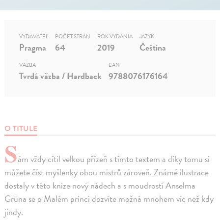
VYDAVATEĽ
POČET STRÁN
ROK VYDANIA
JAZYK
Pragma
64
2019
Čeština
VÄZBA
EAN
Tvrdá väzba / Hardback
9788076176164
O TITULE
S
ám vždy cítil velkou přízeň s tímto textem a díky tomu si
můžete číst myšlenky obou mistrů zároveň. Známé ilustrace
dostaly v této knize nový nádech a s moudrostí Anselma
Grüna se o Malém princi dozvíte možná mnohem víc než kdy
jindy.