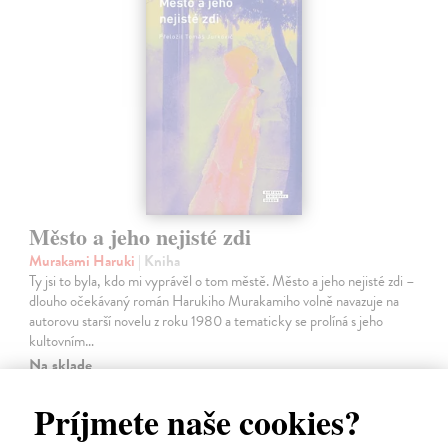
Město a jeho nejisté zdi
Murakami Haruki
| Kniha
Ty jsi to byla, kdo mi vyprávěl o tom městě. Město a jeho nejisté zdi –
dlouho očekávaný román Harukiho Murakamiho volně navazuje na
autorovu starší novelu z roku 1980 a tematicky se prolíná s jeho
kultovním…
Na sklade
31,21 €
Príjmete naše cookies?
32,85 €
?