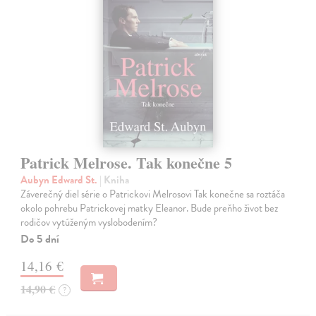
Patrick Melrose. Tak konečne 5
Aubyn Edward St.
| Kniha
Záverečný diel série o Patrickovi Melrosovi Tak konečne sa roztáča
okolo pohrebu Patrickovej matky Eleanor. Bude preňho život bez
rodičov vytúženým vyslobodením?
Do 5 dní
14,16 €
14,90 €
?