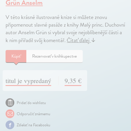
Grün Anselm
V této krásné ilustrované knize si můžete znovu
připomenout slavné pasáže z knihy Malý princ. Duchovní
autor Anselm Grün si vybral svoje nejoblíbenější části a
k nim přiřadil svůj komentář.
Čítať ďalej
↓
Kúpiť
Rezervovať v kníhkupectve
titul je vypredaný
9,35 €
Pridať do wishlistu
Odporučiť známemu
Zdielať na Facebooku