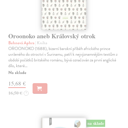
Oroonoko aneb Královský otrok
Behnová Aphra
| Kniha
OROONOKO (1688), bizarní barokní příběh afrického prince
uvrženého do otroctví v Surinamu, patří k nejvýznamnějším textům z
období počátků britského románu, bývá označován za první anglické
dílo, které…
Na sklade
15,68 €
16,50 €
?
na sklade