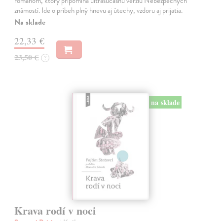
románom, ktorý pripomína ultrasúčasnú verziu Nebezpečných
známostí. Ide o príbeh plný hnevu aj útechy, vzdoru aj prijatia.
Na sklade
22,33 €
23,50 €
?
na sklade
Krava rodí v noci