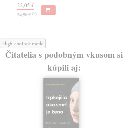
22,05 €
19
24,50 €
?
High-contrast mode
Čitatelia s podobným vkusom si
kúpili aj: