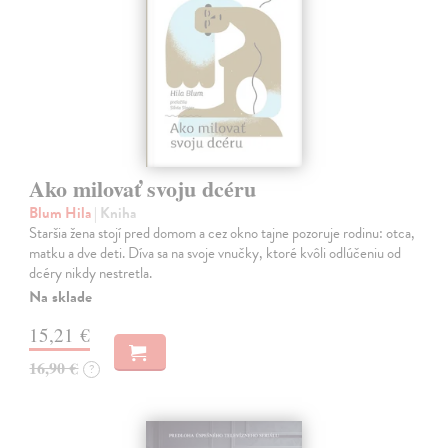
Ako milovať svoju dcéru
Blum Hila
| Kniha
Staršia žena stojí pred domom a cez okno tajne pozoruje rodinu: otca,
matku a dve deti. Díva sa na svoje vnučky, ktoré kvôli odlúčeniu od
dcéry nikdy nestretla.
Na sklade
15,21 €
16,90 €
?