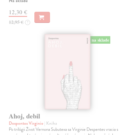
Na sklade
12,30 €
12,95 €
?
na sklade
Ahoj, debil
Despentes Virginie
| Kniha
Po trilógii Život Vernona Subutexa sa Virginie Despentes vracia s