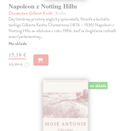
Napoleon z Notting Hillu
Chesterton Gilbert Keith
| Kniha
Dej literárnej prvotiny anglický spisovateľa, filozofa a laického
teológa Gilberta Keitha Chestertona (1874 – 1936) Napoleon z
Notting Hillu sa odohráva v roku 1984, keď sa Angličania rozhodli
zriecť parlamentnej…
Na sklade
15,19 €
15,99 €
?
na sklade