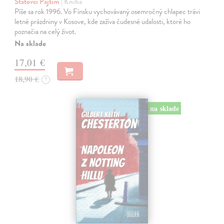
Statovci Pajtim
| Kniha
Píše sa rok 1996. Vo Fínsku vychovávaný osemročný chlapec trávi
letné prázdniny v Kosove, kde zažíva čudesné udalosti, ktoré ho
poznačia na celý život.
Na sklade
17,01 €
18,90 €
?
na sklade