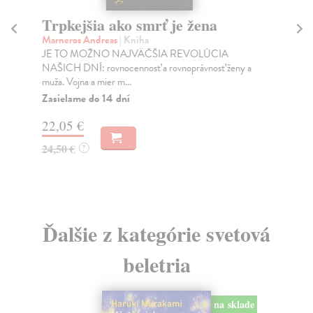
Trpkejšia ako smrť je žena
P
Marneros Andreas
| Kniha
Bor
JE TO MOŽNO NAJVÄČŠIA REVOLÚCIA
Tát
NAŠICH DNÍ: rovnocennosť a rovnoprávnosť ženy a
Bor
muža. Vojna a mier m...
Na
Zasielame do 14 dní
18
22,05 €
19
24,50 €
?
Ďalšie z kategórie svetová
beletria
na sklade