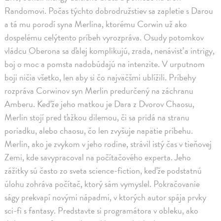
Randomovi. Počas týchto dobrodružstiev sa zapletie s Darou
a tá mu porodí syna Merlina, ktorému Corwin už ako
dospelému celýtento príbeh vyrozpráva. Osudy potomkov
vládcu Oberona sa ďalej komplikujú, zrada, nenávisť a intrigy,
boj o moc a pomsta nadobúdajú na intenzite. V urputnom
boji ničia všetko, len aby si čo najväčšmi ublížili. Príbehy
rozpráva Corwinov syn Merlin predurčený na záchranu
Amberu. Keďže jeho matkou je Dara z Dvorov Chaosu,
Merlin stojí pred ťažkou dilemou, či sa pridá na stranu
poriadku, alebo chaosu, čo len zvyšuje napätie príbehu.
Merlin, ako je zvykom v jeho rodine, strávil istý čas v tieňovej
Zemi, kde savypracoval na počítačového experta. Jeho
zážitky sú často zo sveta science-fiction, keďže podstatnú
úlohu zohráva počítač, ktorý sám vymyslel. Pokračovanie
ságy prekvapí novými nápadmi, v ktorých autor spája prvky
sci-fi s fantasy. Predstavte si programátora v obleku, ako