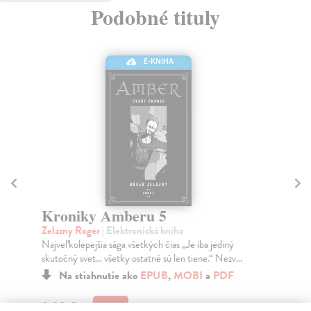
Podobné tituly
E-KNIHA
Kroniky Amberu 5
K
Zelazny Roger
| Elektronická kniha
Ze
Najveľkolepejšia sága všetkých čias „Je iba jediný
Naj
skutočný svet… všetky ostatné sú len tiene.“ Nezv...
sku
Na stiahnutie ako
EPUB
,
MOBI
a
PDF
9,90 €
9,