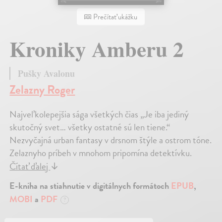
Prečítať ukážku
Kroniky Amberu 2
Pušky Avalonu
Zelazny Roger
Najveľkolepejšia sága všetkých čias „Je iba jediný
skutočný svet… všetky ostatné sú len tiene.“
Nezvyčajná urban fantasy v drsnom štýle a ostrom tóne.
Zelaznyho príbeh v mnohom pripomína detektívku.
Čítať ďalej
↓
E-kniha na stiahnutie v digitálnych formátoch
EPUB
,
MOBI
a
PDF
?