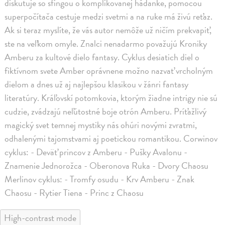
diskutuje so sfingou o komplikovanej hádanke, pomocou
superpočítača cestuje medzi svetmi a na ruke má živú reťaz.
Ak si teraz myslíte, že vás autor nemôže už ničím prekvapiť,
ste na veľkom omyle. Znalci nenadarmo považujú Kroniky
Amberu za kultové dielo fantasy. Cyklus desiatich diel o
fiktívnom svete Amber oprávnene možno nazvať vrcholným
dielom a dnes už aj najlepšou klasikou v žánri fantasy
literatúry. Kráľovskí potomkovia, ktorým žiadne intrigy nie sú
cudzie, zvádzajú neľútostné boje otrón Amberu. Príťažlivý
magický svet temnej mystiky nás ohúri novými zvratmi,
odhalenými tajomstvami aj poetickou romantikou. Corwinov
cyklus: - Deväť princov z Amberu - Pušky Avalonu -
Znamenie Jednorožca - Oberonova Ruka - Dvory Chaosu
Merlinov cyklus: - Tromfy osudu - Krv Amberu - Znak
Chaosu - Rytier Tiena - Princ z Chaosu
High-contrast mode