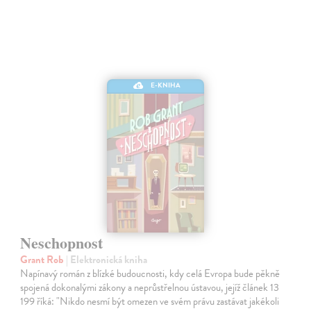
E-KNIHA
Neschopnost
Grant Rob
| Elektronická kniha
Napínavý román z blízké budoucnosti, kdy celá Evropa bude pěkně
spojená dokonalými zákony a neprůstřelnou ústavou, jejíž článek 13
199 říká: "Nikdo nesmí být omezen ve svém právu zastávat jakékoli