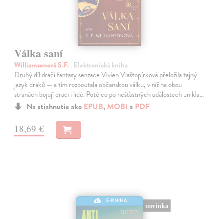
Válka saní
Williamsonová S.F.
| Elektronická kniha
Druhý díl dračí fantasy senzace Vivien Vlaštopírková přeložila tajný
jazyk draků — a tím rozpoutala občanskou válku, v níž na obou
stranách bojují draci i lidé. Poté co po nešťastných událostech unikla…
Na stiahnutie ako
EPUB
,
MOBI
a
PDF
18,69 €
E-KNIHA
novinka