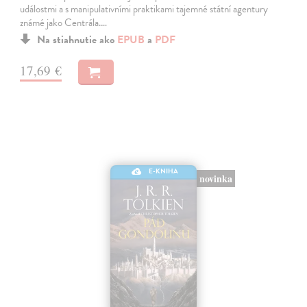
událostmi a s manipulativními praktikami tajemné státní agentury
známé jako Centrála.…
Na stiahnutie ako
EPUB
a
PDF
17,69 €
E-KNIHA
novinka