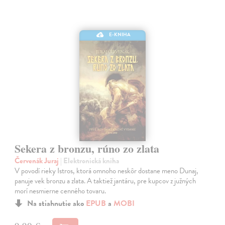
E-KNIHA
Sekera z bronzu, rúno zo zlata
Červenák Juraj
| Elektronická kniha
V povodí rieky Istros, ktorá omnoho neskôr dostane meno Dunaj,
panuje vek bronzu a zlata. A taktiež jantáru, pre kupcov z južných
morí nesmierne cenného tovaru.
Na stiahnutie ako
EPUB
a
MOBI