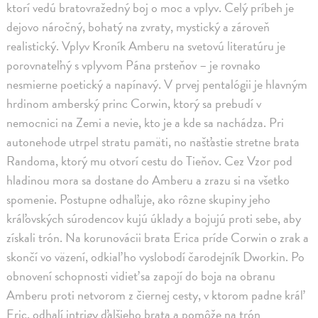
ktorí vedú bratovražedný boj o moc a vplyv. Celý príbeh je
dejovo náročný, bohatý na zvraty, mystický a zároveň
realistický. Vplyv Kroník Amberu na svetovú literatúru je
porovnateľný s vplyvom Pána prsteňov – je rovnako
nesmierne poetický a napínavý. V prvej pentalógii je hlavným
hrdinom amberský princ Corwin, ktorý sa prebudí v
nemocnici na Zemi a nevie, kto je a kde sa nachádza. Pri
autonehode utrpel stratu pamäti, no našťastie stretne brata
Randoma, ktorý mu otvorí cestu do Tieňov. Cez Vzor pod
hladinou mora sa dostane do Amberu a zrazu si na všetko
spomenie. Postupne odhaľuje, ako rôzne skupiny jeho
kráľovských súrodencov kujú úklady a bojujú proti sebe, aby
získali trón. Na korunovácii brata Erica príde Corwin o zrak a
skončí vo väzení, odkiaľ ho vyslobodí čarodejník Dworkin. Po
obnovení schopnosti vidieť sa zapojí do boja na obranu
Amberu proti netvorom z čiernej cesty, v ktorom padne kráľ
Eric, odhalí intrigy ďalšieho brata a pomôže na trón