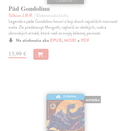
Pád Gondolinu
Tolkien J.R.R.
| Elektronická kniha
Legenda o páde Gondolinu hovorí o boji dvoch najväčších mocností
sveta. Zlo predstavuje Morgoth, najhorší zo všetkých, vodca
obrovských armád, ktoré riadi zo svojej železnej pevnosti.
Na stiahnutie ako
EPUB
,
MOBI
a
PDF
13,99 €
E-KNIHA
novinka