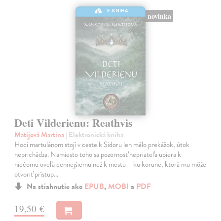
E-KNIHA
novinka
Deti Vilderienu: Reathvis
Matijová Martina
| Elektronická kniha
Hoci martulánom stojí v ceste k Sidoru len málo prekážok, útok
neprichádza. Namiesto toho sa pozornosť nepriateľa upiera k
niečomu oveľa cennejšiemu než k mestu – ku korune, ktorá mu môže
otvoriť prístup…
Na stiahnutie ako
EPUB
,
MOBI
a
PDF
19,50 €