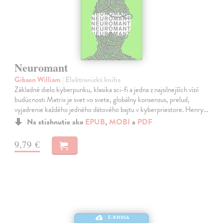
Neuromant
Gibson William
| Elektronická kniha
Základné dielo kyberpunku, klasika sci-fi a jedna z najsilnejších vízií
budúcnosti Matrix je svet vo svete, globálny konsenzus, prelud,
vyjadrenie každého jedného dátového bajtu v kyberpriestore. Henry…
Na stiahnutie ako
EPUB
,
MOBI
a
PDF
9,79 €
E-KNIHA