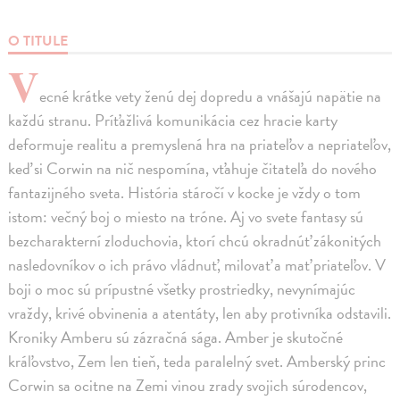
O TITULE
V
ecné krátke vety ženú dej dopredu a vnášajú napätie na
každú stranu. Príťažlivá komunikácia cez hracie karty
deformuje realitu a premyslená hra na priateľov a nepriateľov,
keď si Corwin na nič nespomína, vťahuje čitateľa do nového
fantazijného sveta. História stáročí v kocke je vždy o tom
istom: večný boj o miesto na tróne. Aj vo svete fantasy sú
bezcharakterní zloduchovia, ktorí chcú okradnúť zákonitých
nasledovníkov o ich právo vládnuť, milovať a mať priateľov. V
boji o moc sú prípustné všetky prostriedky, nevynímajúc
vraždy, krivé obvinenia a atentáty, len aby protivníka odstavili.
Kroniky Amberu sú zázračná sága. Amber je skutočné
kráľovstvo, Zem len tieň, teda paralelný svet. Amberský princ
Corwin sa ocitne na Zemi vinou zrady svojich súrodencov,