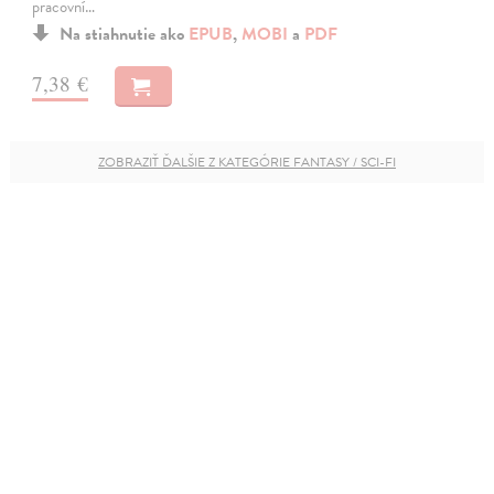
pracovní…
Na stiahnutie ako
EPUB
,
MOBI
a
PDF
7,38 €
ZOBRAZIŤ ĎALŠIE Z KATEGÓRIE FANTASY / SCI-FI