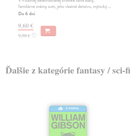
V Piusovej beletrizovanej kronike ožíva starý,
Ze
familiárne známy svet, jeho vlastné detstvo, mýtický ...
Naj
Do 6 dní
sku
9,60 €
9,90 €
?
9,
Ďalšie z kategórie fantasy / sci-fi
E-KNIHA