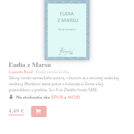
Ľudia z Marsu
Lasswitz Kurd
| Elektronická kniha
Slávny román nemeckého autora, v ktorom sa z nevinnej vedeckej
návštevy Marťanov stane pokus o kolonizáciu Zeme a boj
pozemšťanov o prežitie. Sci-fi zo Zlatého fondu SME.
Na stiahnutie ako
EPUB
a
MOBI
4,49 €