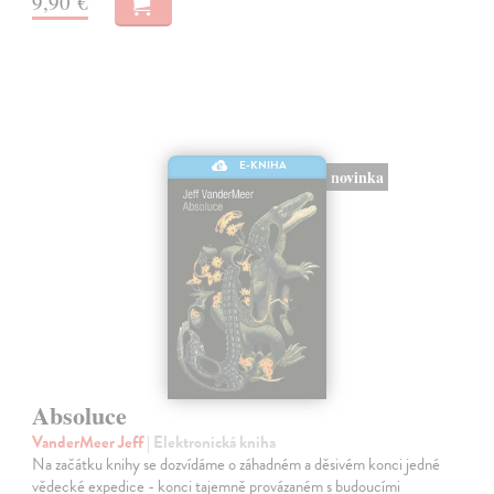
9,90 €
E-KNIHA
novinka
Absoluce
VanderMeer Jeff
| Elektronická kniha
Na začátku knihy se dozvídáme o záhadném a děsivém konci jedné
vědecké expedice - konci tajemně provázaném s budoucími