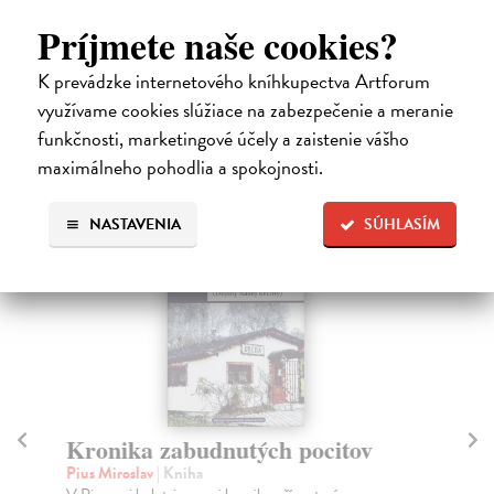
Príjmete naše cookies?
K prevádzke internetového kníhkupectva Artforum
High-contrast mode
využívame cookies slúžiace na zabezpečenie a meranie
Čitatelia s podobným vkusom si
funkčnosti, marketingové účely a zaistenie vášho
kúpili aj:
maximálneho pohodlia a spokojnosti.
NASTAVENIA
SÚHLASÍM
Kronika zabudnutých pocitov
Pius Miroslav
| Kniha
K