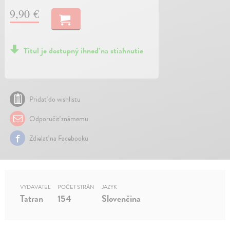
9,90 €
Titul je dostupný ihneď na stiahnutie
Pridať do wishlistu
Odporučiť známemu
Zdielať na Facebooku
VYDAVATEĽ
POČET STRÁN
JAZYK
Tatran
154
Slovenčina