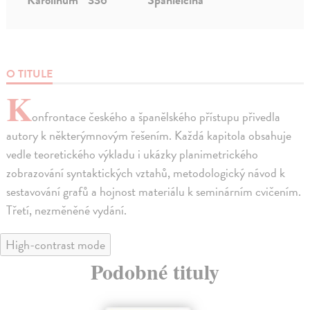
O TITULE
K
onfrontace českého a španělského přístupu přivedla
autory k některýmnovým řešením. Každá kapitola obsahuje
vedle teoretického výkladu i ukázky planimetrického
zobrazování syntaktických vztahů, metodologický návod k
sestavování grafů a hojnost materiálu k seminárním cvičením.
Třetí, nezměněné vydání.
High-contrast mode
Podobné tituly