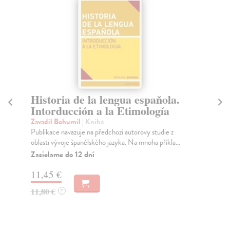
Historia de la lengua espaňola.
M
Intorducción a la Etimología
Za
Kni
Zavadil Bohumil
| Kniha
his
Publikace navazuje na předchozí autorovy studie z
zv..
oblasti vývoje španělského jazyka. Na mnoha příkla...
Za
Zasielame do 12 dní
20
11,45 €
21
11,80 €
?