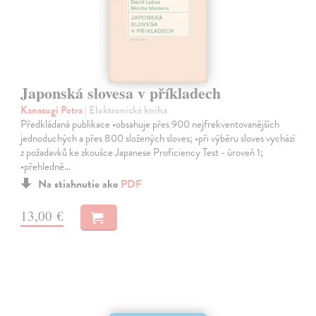
Japonská slovesa v příkladech
Kanasugi Petra
| Elektronická kniha
Předkládaná publikace •obsahuje přes 900 nejfrekventovanějších
jednoduchých a přes 800 složených sloves; •při výběru sloves vychází
z požadavků ke zkoušce Japanese Proficiency Test - úroveň 1;
•přehledně…
Na stiahnutie ako
PDF
13,00 €