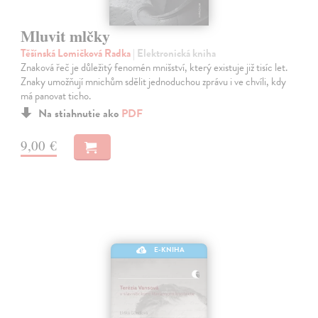
Mluvit mlčky
Těšínská Lomičková Radka
| Elektronická kniha
Znaková řeč je důležitý fenomén mnišství, který existuje již tisíc let.
Znaky umožňují mnichům sdělit jednoduchou zprávu i ve chvíli, kdy
má panovat ticho.
Na stiahnutie ako
PDF
9,00 €
E-KNIHA