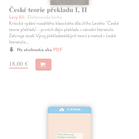
České teorie překladu I, II
Levý Jiří
| Elektronická kniha
Kritické vydání rozsáhlého klasického díla Jiřího Levého "České
teorie překladu" - prvních dějin překladu v národní literatuře.
Zahrnuje studii Vývoj překladatelských teorií a metod v české
literatuře…
Na stiahnutie ako
PDF
18,00 €
E-KNIHA