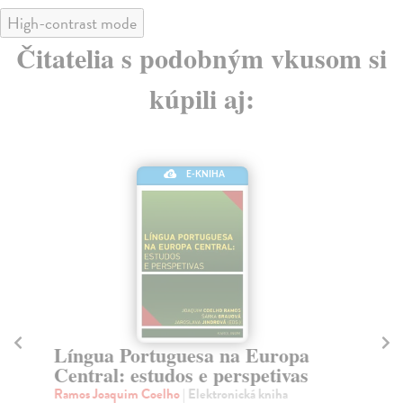
High-contrast mode
Čitatelia s podobným vkusom si
kúpili aj:
E-KNIHA
G
e
Língua Portuguesa na Europa
Če
Central: estudos e perspetivas
Cvi
Ramos Joaquim Coelho
| Elektronická kniha
stu