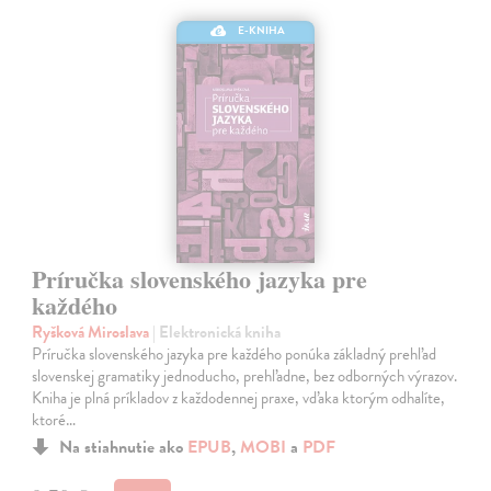
E-KNIHA
Príručka slovenského jazyka pre
každého
Ryšková Miroslava
| Elektronická kniha
Príručka slovenského jazyka pre každého ponúka základný prehľad
slovenskej gramatiky jednoducho, prehľadne, bez odborných výrazov.
Kniha je plná príkladov z každodennej praxe, vďaka ktorým odhalíte,
ktoré…
Na stiahnutie ako
EPUB
,
MOBI
a
PDF