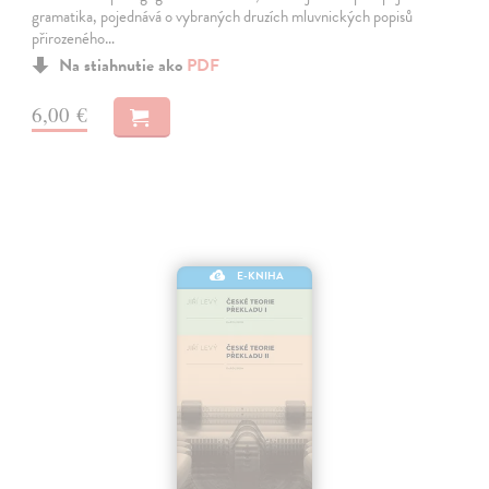
gramatika, pojednává o vybraných druzích mluvnických popisů
přirozeného…
Na stiahnutie ako
PDF
6,00 €
E-KNIHA