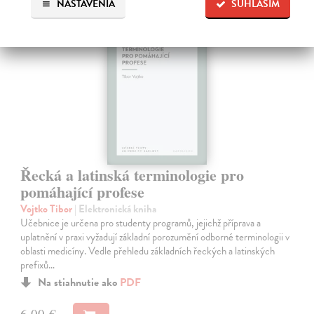
NASTAVENIA
SÚHLASÍM
E-KNIHA
Řecká a latinská terminologie pro
pomáhající profese
Vojtko Tibor
| Elektronická kniha
Učebnice je určena pro studenty programů, jejichž příprava a
uplatnění v praxi vyžadují základní porozumění odborné terminologii v
oblasti medicíny. Vedle přehledu základních řeckých a latinských
prefixů…
Na stiahnutie ako
PDF
6,00 €