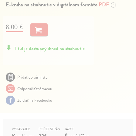
E-kniha na stiahnutie v digitálnom formáte
PDF
?
8,00 €
Titul je dostupný ihneď na stiahnutie
Pridať do wishlistu
Odporučiť známemu
Zdielať na Facebooku
VYDAVATEĽ
POČET STRÁN
JAZYK
Karolinum
336
Španielčina