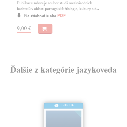
Publikace zahrnuje soubor studií mezinárodních
Za
badatelů v oblasti portugalské filologie, kultury a d...
9,
Na stiahnutie ako
PDF
9,
9,00 €
Ďalšie z kategórie jazykoveda
E-KNIHA