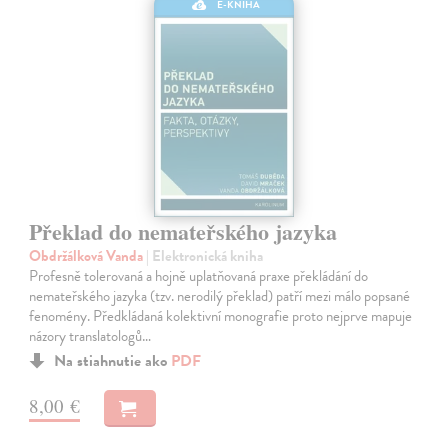
E-KNIHA
Překlad do nemateřského jazyka
Obdržálková Vanda
| Elektronická kniha
Profesně tolerovaná a hojně uplatňovaná praxe překládání do
nemateřského jazyka (tzv. nerodilý překlad) patří mezi málo popsané
fenomény. Předkládaná kolektivní monografie proto nejprve mapuje
názory translatologů…
Na stiahnutie ako
PDF
8,00 €