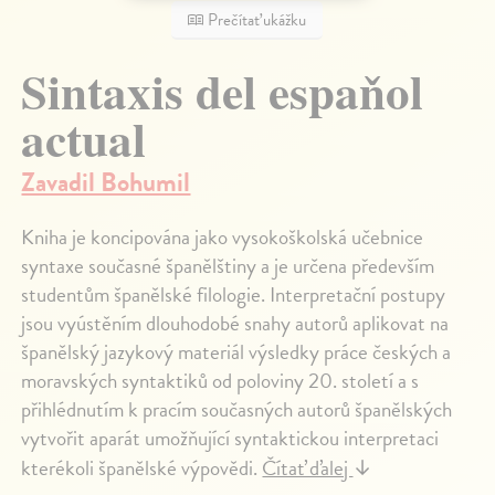
Prečítať ukážku
Sintaxis del espaňol
actual
Zavadil Bohumil
Kniha je koncipována jako vysokoškolská učebnice
syntaxe současné španělštiny a je určena především
studentům španělské filologie. Interpretační postupy
jsou vyústěním dlouhodobé snahy autorů aplikovat na
španělský jazykový materiál výsledky práce českých a
moravských syntaktiků od poloviny 20. století a s
přihlédnutím k pracím současných autorů španělských
vytvořit aparát umožňující syntaktickou interpretaci
kterékoli španělské výpovědi.
Čítať ďalej
↓