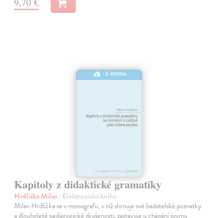
9,70 €
E-KNIHA
Kapitoly z didaktické gramatiky
Hrdlička Milan
| Elektronická kniha
Milan Hrdlička se v monografii, v níž shrnuje své badatelské poznatky
a dlouholeté pedagogické zkušenosti, zastavuje u chápání pojmu