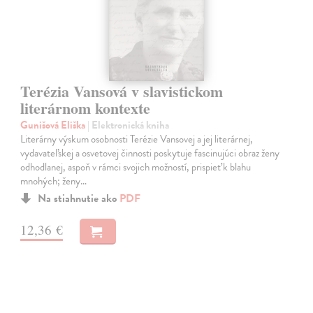
Terézia Vansová v slavistickom
literárnom kontexte
Gunišová Eliška
| Elektronická kniha
Literárny výskum osobnosti Terézie Vansovej a jej literárnej,
vydavateľskej a osvetovej činnosti poskytuje fascinujúci obraz ženy
odhodlanej, aspoň v rámci svojich možností, prispieť k blahu
mnohých; ženy…
Na stiahnutie ako
PDF
12,36 €