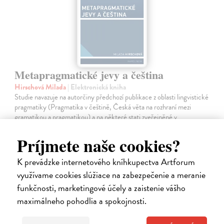
Metapragmatické jevy a čeština
Hirschová Milada
| Elektronická kniha
Studie navazuje na autorčiny předchozí publikace z oblasti lingvistické
pragmatiky (Pragmatika v češtině, Česká věta na rozhraní mezi
gramatikou a pragmatikou) a na některé stati zveřejněné v
posledních…
Príjmete naše cookies?
Na stiahnutie ako
PDF
K prevádzke internetového kníhkupectva Artforum
9,00 €
využívame cookies slúžiace na zabezpečenie a meranie
funkčnosti, marketingové účely a zaistenie vášho
maximálneho pohodlia a spokojnosti.