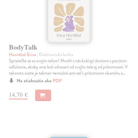
BodyTalk
Hornthal Erica
| Elektronická kniha
Spriateľte sa so svojím telom! Mnohí z nás kráčajú životom s pocitom
odlúčenia, akoby sme boli odrezaní od svojho tela aj od prítomnosti. V
takomto svete je takmer nemožné zotrvať v prítomnom okamihu a…
Na stiahnutie ako
PDF
14,70 €