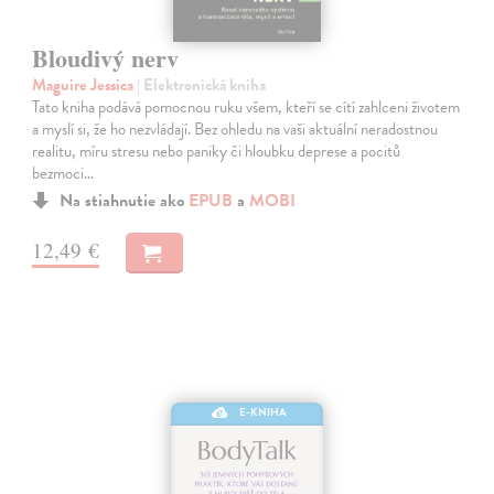
Bloudivý nerv
Maguire Jessica
| Elektronická kniha
Tato kniha podává pomocnou ruku všem, kteří se cítí zahlceni životem
a myslí si, že ho nezvládají. Bez ohledu na vaši aktuální neradostnou
realitu, míru stresu nebo paniky či hloubku deprese a pocitů
bezmoci…
Na stiahnutie ako
EPUB
a
MOBI
12,49 €
E-KNIHA