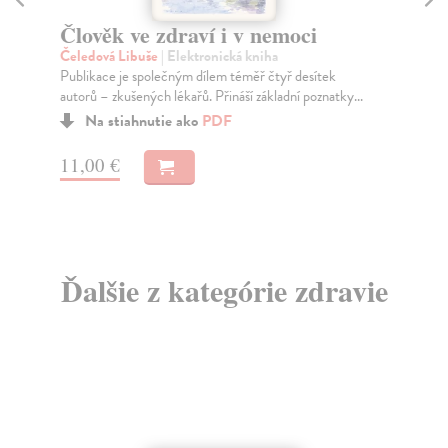
i v nemoci
Kód zad
cká kniha
Novotný Michal
| Elektronická kniha
 téměř čtyř desítek
Co dělat, když vás bolí záda? Cvičit?
náší základní poznatky...
Na stiahnutie ako
EPUB
a
MOBI
F
13,95 €
Ďalšie z kategórie zdravie