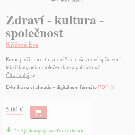
Prečítať ukážku
Zdraví - kultura -
společnost
Křížová Eva
Komu patří starost o zdraví? Je naše zdraví spíše věcí
lékařskou, nebo společenskou a politickou?
Čítať ďalej
↓
E-kniha na stiahnutie v digitálnom formáte
PDF
?
5,00 €
Titul je dostupný ihneď na stiahnutie