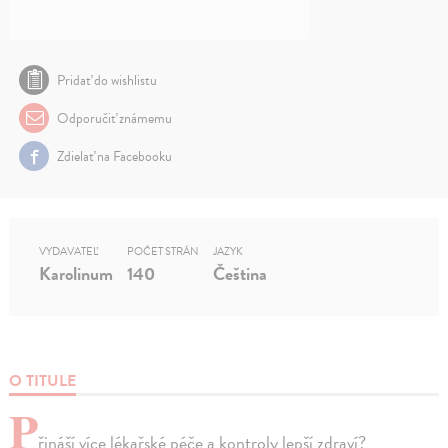
Pridať do wishlistu
Odporučiť známemu
Zdielať na Facebooku
VYDAVATEĽ
POČET STRÁN
JAZYK
Karolinum
140
Čeština
O TITULE
P
řináší více lékařské péče a kontroly lepší zdraví?