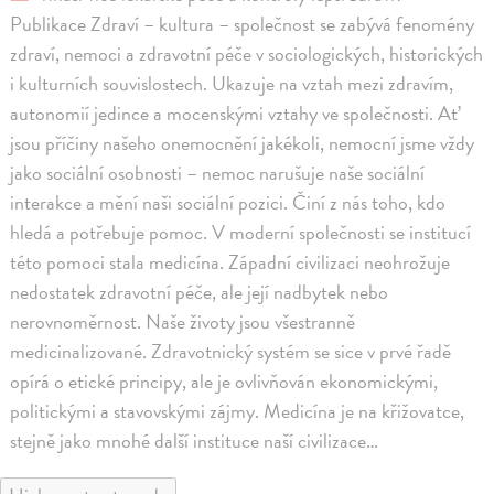
Publikace Zdraví – kultura – společnost se zabývá fenomény
zdraví, nemoci a zdravotní péče v sociologických, historických
i kulturních souvislostech. Ukazuje na vztah mezi zdravím,
autonomií jedince a mocenskými vztahy ve společnosti. Ať
jsou příčiny našeho onemocnění jakékoli, nemocní jsme vždy
jako sociální osobnosti – nemoc narušuje naše sociální
interakce a mění naši sociální pozici. Činí z nás toho, kdo
hledá a potřebuje pomoc. V moderní společnosti se institucí
této pomoci stala medicína. Západní civilizaci neohrožuje
nedostatek zdravotní péče, ale její nadbytek nebo
nerovnoměrnost. Naše životy jsou všestranně
medicinalizované. Zdravotnický systém se sice v prvé řadě
opírá o etické principy, ale je ovlivňován ekonomickými,
politickými a stavovskými zájmy. Medicína je na křižovatce,
stejně jako mnohé další instituce naší civilizace…