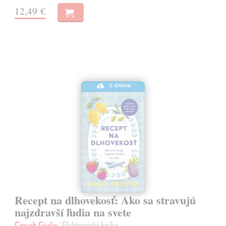
12,49 €
E-KNIHA
Recept na dlhovekosť: Ako sa stravujú
najzdravší ľudia na svete
Crouch Giulia
| Elektronická kniha