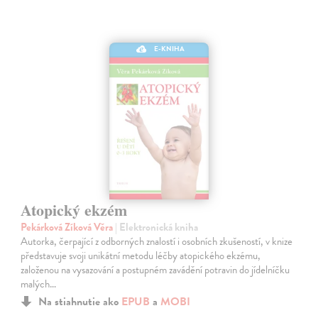
E-KNIHA
Atopický ekzém
Pekárková Zíková Věra
| Elektronická kniha
Autorka, čerpající z odborných znalostí i osobních zkušeností, v knize
představuje svoji unikátní metodu léčby atopického ekzému,
založenou na vysazování a postupném zavádění potravin do jídelníčku
malých…
Na stiahnutie ako
EPUB
a
MOBI