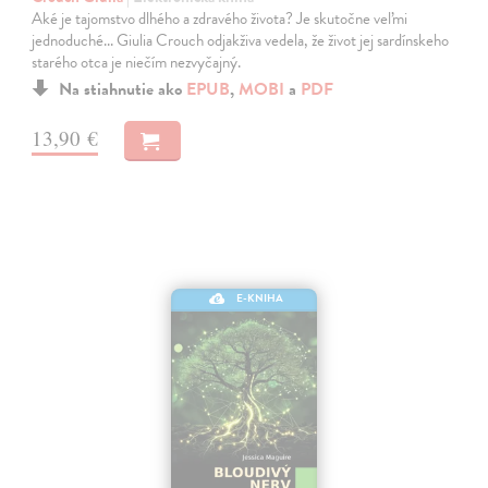
Aké je tajomstvo dlhého a zdravého života? Je skutočne veľmi
jednoduché... Giulia Crouch odjakživa vedela, že život jej sardínskeho
starého otca je niečím nezvyčajný.
Na stiahnutie ako
EPUB
,
MOBI
a
PDF
13,90 €
E-KNIHA