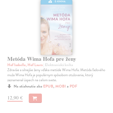
E-KNIHA
Metóda Wima Hofa pre ženy
Hof Isabelle, Hof Laura
| Elektronická kniha
Zdravšie a silnejšie ženy vďaka metóde Wima Hofa. Metóda ľadového
muža Wima Hofa je populárnym spôsobom otužovania, ktorý
zaznamenal úspech na celom svete.
Na stiahnutie ako
EPUB
,
MOBI
a
PDF
12,90 €