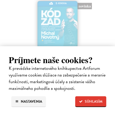
E-KNIHA
novinka
Kód zad
Príjmete naše cookies?
Novotný Michal
| Elektronická kniha
Co dělat, když vás bolí záda? Cvičit?
K prevádzke internetového kníhkupectva Artforum
Na stiahnutie ako
EPUB
a
MOBI
využívame cookies slúžiace na zabezpečenie a meranie
13,95 €
funkčnosti, marketingové účely a zaistenie vášho
maximálneho pohodlia a spokojnosti.
NASTAVENIA
SÚHLASÍM