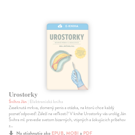
E-KNIHA
Urostorky
Švihra Ján
| Elektronická kniha
Zaseknutá mrkva, zlomený penis a otázka, na ktorú chce každý
poznať odpoveď: Záleží na veľkosti? V knihe Urostorky vás urológ Ján
Švihra ml. prevedie svetom bizarných, vtipných a šokujúcich príbehov
z…
Na stiahnutie ako
EPUB
,
MOBI
a
PDF