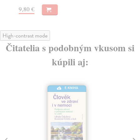
8
7,00 €
High-contrast mode
Čitatelia s podobným vkusom si
kúpili aj:
NIHA
E-KNIHA
nov