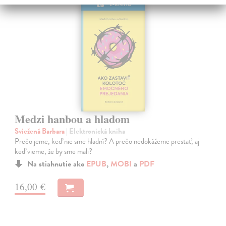
E-KNIHA
Medzi hanbou a hladom
Sviežená Barbara
| Elektronická kniha
Prečo jeme, keď nie sme hladní? A prečo nedokážeme prestať, aj
keď vieme, že by sme mali?
Na stiahnutie ako
EPUB
,
MOBI
a
PDF
16,00 €