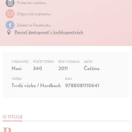
Pridať do wishlistu
Odporučiť známemu
Zdielať na Facebooku
Pozrieť dostupnosť v kníhkupectvách
VYDAVATEĽ
POČET STRÁN
ROK VYDANIA
JAZYK
Noxi
340
2011
Čeština
VÄZBA
EAN
Tvrdá väzba / Hardback
9788081110641
O TITULE
P