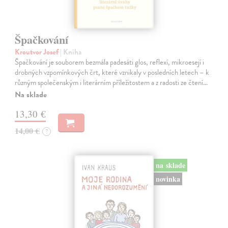
Špačkování
Kroutvor Josef
| Kniha
Špačkování je souborem bezmála padesáti glos, reflexí, mikroesejí i
drobných vzpomínkových črt, které vznikaly v posledních letech – k
různým společenským i literárním příležitostem a z radosti ze čtení…
Na sklade
13,30 €
14,00 €
?
na sklade
novinka