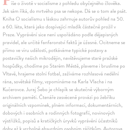
íše o životě v socialisme z pohledu obyčejného člověka.
Jak sám říká, do mrtvého psa se nekope. Dá se o tom ale psát.
Kniha O socialismu s láskou zahrnuje autorův pohled na 50.
a 60. léta, která jako dospívající mladík částečně prožil v
Praze. Vyprávění sice není uspořádáno podle dějepisných
pravidel, ale určité fanfaronství faktů je úžasné. Ocitneme se
přímo ve víru událostí, potkáváme typické postavy a
postavičky našich mikrodějin, navštěvujeme staré pražské
hospůdky, chodíme po Starém Městě, plaveme i bruslíme po
Vltavě, hrajeme stolní fotbal, zažíváme rozhlasová nedělní
rána, sovětské filmy, vzpomínáme na Karla Vlacha i na
Kučerovce. Juraj Šebo je chlapík se skutečně výborným
archivem paměti. Čtenáře zasvěceně provází po žebříku
originálních vzpomínek, plném informací, dokumentárních,
dobových i osobních a rodinných fotografií, novinových
výstřižků, popisů a kratičkých úryvků vyprávění účastníků
doby až k vrcholně absurdním osobním zážitkům. Autorova