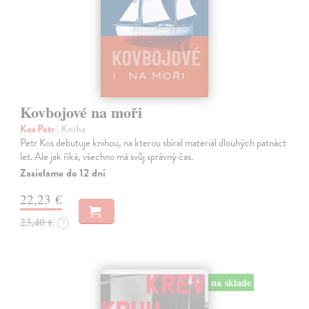
Kovbojové na moři
Kos Petr
| Kniha
Petr Kos debutuje knihou, na kterou sbíral materiál dlouhých patnáct
let. Ale jak říká, všechno má svůj správný čas.
Zasielame do 12 dní
22,23 €
23,40 €
?
na sklade