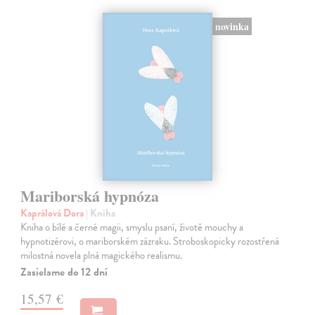
novinka
Mariborská hypnóza
Kaprálová Dora
| Kniha
Kniha o bílé a černé magii, smyslu psaní, životě mouchy a
hypnotizérovi, o mariborském zázraku. Stroboskopicky rozostřená
milostná novela plná magického realismu.
Zasielame do 12 dní
15,57 €