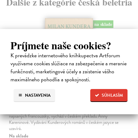
Ďalšie z kategórie česká beletria
na sklade
Príjmete naše cookies?
K prevádzke internetového kníhkupectva Artforum
využívame cookies slúžiace na zabezpečenie a meranie
funkčnosti, marketingové účely a zaistenie vášho
maximálneho pohodlia a spokojnosti.
Pomalost
NASTAVENIA
SÚHLASÍM
Kundera Milan
| Kniha
Pomalost, chronologicky první ze čtyř románů Milana Kundery
napsaných francouzsky, vychází v českém překladu Anny
Kareninové. Vydávání Kunderových románů v českém jazyce se
uzavírá.
Na sklade