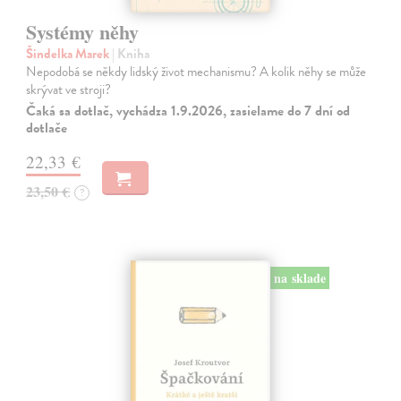
Systémy něhy
Šindelka Marek
| Kniha
Nepodobá se někdy lidský život mechanismu? A kolik něhy se může
skrývat ve stroji?
Čaká sa dotlač, vychádza 1.9.2026, zasielame do 7 dní od
dotlače
22,33 €
23,50 €
?
na sklade