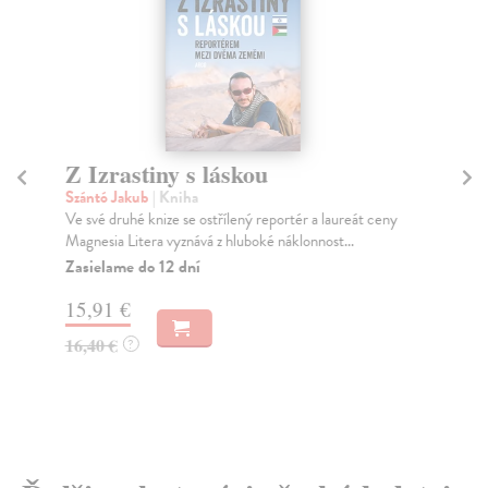
Z Izrastiny s láskou
L
Szántó Jakub
| Kniha
Kiz
Ve své druhé knize se ostřílený reportér a laureát ceny
Dru
Magnesia Litera vyznává z hluboké náklonnost...
ilu
Zasielame do 12 dní
Do
dní
15,91 €
gar
16,40 €
?
2,
2,