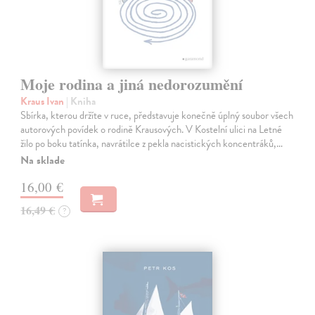
Moje rodina a jiná nedorozumění
Kraus Ivan
| Kniha
Sbírka, kterou držíte v ruce, představuje konečně úplný soubor všech
autorových povídek o rodině Krausových. V Kostelní ulici na Letné
žilo po boku tatínka, navrátilce z pekla nacistických koncentráků,…
Na sklade
16,00 €
16,49 €
?