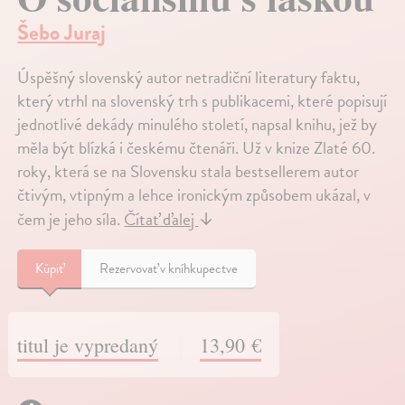
Šebo Juraj
Úspěšný slovenský autor netradiční literatury faktu,
který vtrhl na slovenský trh s publikacemi, které popisují
jednotlivé dekády minulého století, napsal knihu, jež by
měla být blízká i českému čtenáři. Už v knize Zlaté 60.
roky, která se na Slovensku stala bestsellerem autor
čtivým, vtipným a lehce ironickým způsobem ukázal, v
čem je jeho síla.
Čítať ďalej
↓
Kúpiť
Rezervovať v kníhkupectve
titul je vypredaný
13,90 €