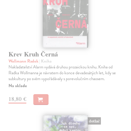
Krev Kruh Černá
Wollmann Radek
| Kniha
Nakladatelství Alarm vydává druhou prozaickou knihu. Kniha od
Radka Wollmanna je návratem do konce devadesátých let, kdy se
subkultury po svém vypořádávaly s porevolučním chaosem.
Na sklade
18,80 €
dotlač