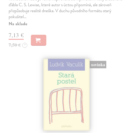
ďábla C. S. Lewise, které autor s úctou připomíná, ale zároveň
přizpůsobuje realitě dneška. V duchu původního formátu starý
pokušitel…
Na sklade
7,13 €
7,50 €
?
novinka