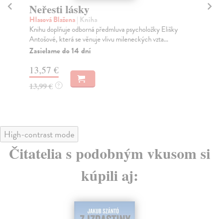
Neřesti lásky
D
Hlasová Blažena
| Kniha
Mi
Knihu doplňuje odborná předmluva psycholožky Elišky
Ter
Antošové, která se věnuje vlivu mileneckých vzta...
spi
Zasielame do 14 dní
Na
13,57 €
16
13,99 €
16
?
High-contrast mode
Čitatelia s podobným vkusom si
kúpili aj: