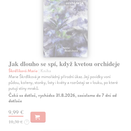
Jak dlouho se spí, když kvetou orchideje
Škrdlíková Marie
| Kniha
Marie Škrdlíková je mimořádný přírodní úkaz. Její povídky voní
půdou, kořeny, stonky, listy i květy a rozrůstají se v louku, po které
putují stíny mraků.
Čaká sa dotlač, vychádza 31.8.2026, zasielame do 7 dní od
dotlače
9,99 €
10,30 €
?