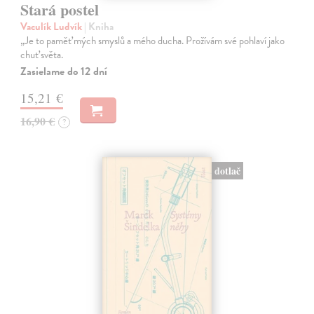
Stará postel
Vaculík Ludvík
| Kniha
„Je to paměť mých smyslů a mého ducha. Prožívám své pohlaví jako
chuť světa.
Zasielame do 12 dní
15,21 €
16,90 €
?
dotlač