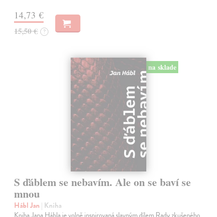
14,73 €
15,50 €
?
na sklade
S ďáblem se nebavím. Ale on se baví se
mnou
Hábl Jan
| Kniha
Kniha Jana Hábla je volně inspirovaná slavným dílem Rady zkušeného