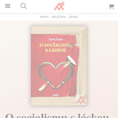
KNIHY
-
BELETRIA
-
ČESKÁ
O socialismu s láskou