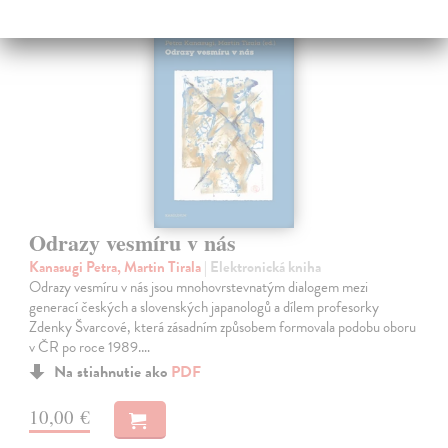
E-KNIHA
Odrazy vesmíru v nás
Kanasugi Petra, Martin Tirala
| Elektronická kniha
Odrazy vesmíru v nás jsou mnohovrstevnatým dialogem mezi
generací českých a slovenských japanologů a dílem profesorky
Zdenky Švarcové, která zásadním způsobem formovala podobu oboru
v ČR po roce 1989.…
Na stiahnutie ako
PDF
10,00 €