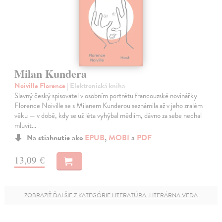
Milan Kundera
Noiville Florence
| Elektronická kniha
Slavný český spisovatel v osobním portrétu francouzské novinářky
Florence Noiville se s Milanem Kunderou seznámila až v jeho zralém
věku — v době, kdy se už léta vyhýbal médiím, dávno za sebe nechal
mluvit…
Na stiahnutie ako
EPUB
,
MOBI
a
PDF
13,09 €
ZOBRAZIŤ ĎALŠIE Z KATEGÓRIE LITERATÚRA, LITERÁRNA VEDA