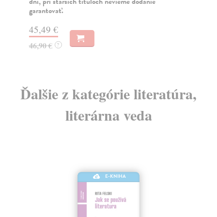
6,
Zasielame do 12 dní
6,
22,80 €
23,50 €
?
Ďalšie z kategórie literatúra,
literárna veda
E-KNIHA