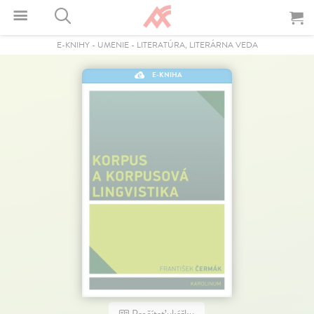
E-KNIHY
-
UMENIE
-
LITERATÚRA, LITERÁRNA VEDA
E-KNIHA
Prečítať ukážku