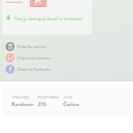
Titul je dostupný ihneď na stiahnutie
Pridať do wishlistu
Odporučiť známemu
Zdielať na Facebooku
VYDAVATEĽ
POČET STRÁN
JAZYK
Karolinum
270
Čeština