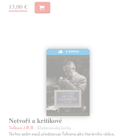
13,00 €
E-KNIHA
Netvoři a kritikové
Tolkien J.R.R.
| Elektronická kniha
Těchto sedm esejů představuje Tolkiena jako literárního vědce,