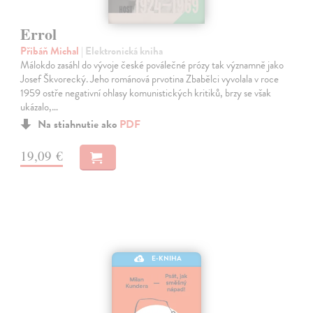
Errol
Přibáň Michal
| Elektronická kniha
Málokdo zasáhl do vývoje české poválečné prózy tak významně jako
Josef Škvorecký. Jeho románová prvotina Zbabělci vyvolala v roce
1959 ostře negativní ohlasy komunistických kritiků, brzy se však
ukázalo,…
Na stiahnutie ako
PDF
19,09 €
E-KNIHA