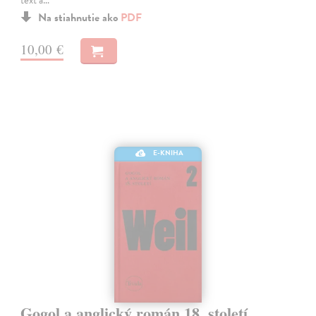
Na stiahnutie ako
PDF
10,00 €
E-KNIHA
Gogol a anglický román 18. století