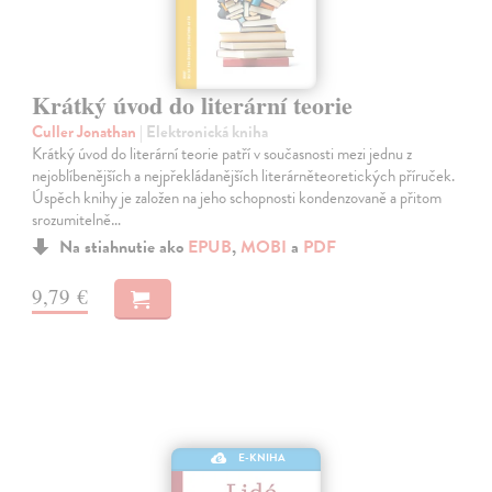
Krátký úvod do literární teorie
Culler Jonathan
| Elektronická kniha
Krátký úvod do literární teorie patří v současnosti mezi jednu z
nejoblíbenějších a nejpřekládanějších literárněteoretických příruček.
Úspěch knihy je založen na jeho schopnosti kondenzovaně a přitom
srozumitelně…
Na stiahnutie ako
EPUB
,
MOBI
a
PDF
9,79 €
E-KNIHA