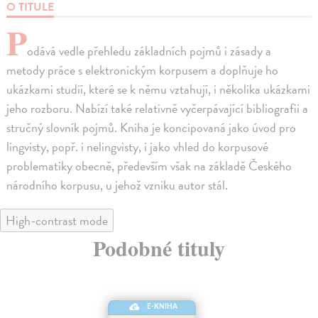
O TITULE
P
odává vedle přehledu základních pojmů i zásady a
metody práce s elektronickým korpusem a doplňuje ho
ukázkami studií, které se k němu vztahují, i několika ukázkami
jeho rozboru. Nabízí také relativně vyčerpávající bibliografii a
stručný slovník pojmů. Kniha je koncipovaná jako úvod pro
lingvisty, popř. i nelingvisty, i jako vhled do korpusové
problematiky obecně, především však na základě Českého
národního korpusu, u jehož vzniku autor stál.
High-contrast mode
Podobné tituly
E-KNIHA