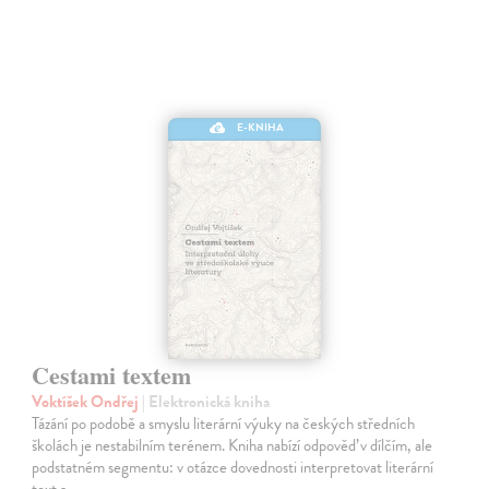
E-KNIHA
Cestami textem
Voktíšek Ondřej
| Elektronická kniha
Tázání po podobě a smyslu literární výuky na českých středních
školách je nestabilním terénem. Kniha nabízí odpověď v dílčím, ale
podstatném segmentu: v otázce dovednosti interpretovat literární
text a…