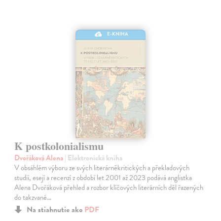
E-KNIHA
K postkolonialismu
Dvořáková Alena
| Elektronická kniha
V obsáhlém výboru ze svých literárněkritických a překladových
studií, esejí a recenzí z období let 2001 až 2023 podává anglistka
Alena Dvořáková přehled a rozbor klíčových literárních děl řazených
do takzvané…
Na stiahnutie ako
PDF