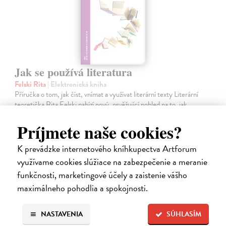
Jak se používá literatura
Felski Rita
| Elektronická kniha
Příručka o tom, jak číst, vnímat a využívat literární texty Literární
teoretička Rita Felski nabízí nový, osvěžující pohled na to, jak
přistupovat k literatuře. Její kniha obhajuje čtení jakožto
nezastupitelnou…
Príjmete naše cookies?
Na stiahnutie ako
PDF
K prevádzke internetového kníhkupectva Artforum
11,09 €
využívame cookies slúžiace na zabezpečenie a meranie
funkčnosti, marketingové účely a zaistenie vášho
maximálneho pohodlia a spokojnosti.
NASTAVENIA
SÚHLASÍM