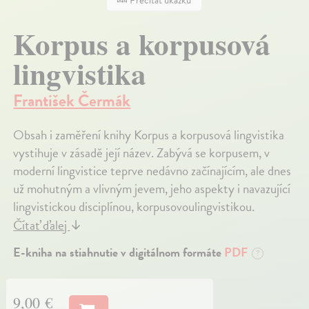
Korpus a korpusová
lingvistika
František Čermák
Obsah i zaměření knihy Korpus a korpusová lingvistika
vystihuje v zásadě její název. Zabývá se korpusem, v
moderní lingvistice teprve nedávno začínajícím, ale dnes
už mohutným a vlivným jevem, jeho aspekty i navazující
lingvistickou disciplínou, korpusovoulingvistikou.
Čítať ďalej
↓
E-kniha na stiahnutie v digitálnom formáte
PDF
?
9,00 €