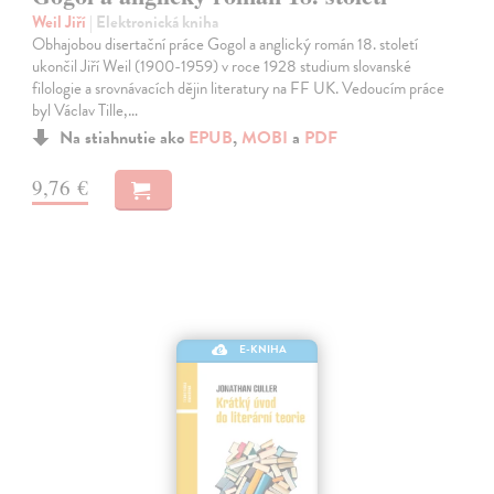
Weil Jiří
| Elektronická kniha
Obhajobou disertační práce Gogol a anglický román 18. století
ukončil Jiří Weil (1900-1959) v roce 1928 studium slovanské
filologie a srovnávacích dějin literatury na FF UK. Vedoucím práce
byl Václav Tille,…
Na stiahnutie ako
EPUB
,
MOBI
a
PDF
9,76 €
E-KNIHA