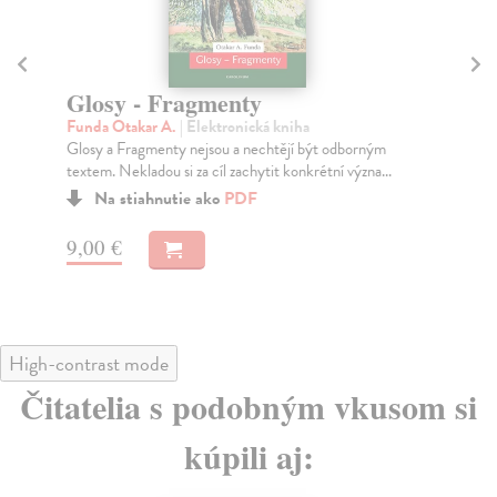
Ježíš a mýtus o Kristu
K
h
Funda Otakar A.
| Elektronická kniha
Tato studie je psána z konsekventně religionistického
Fu
pohledu. To znamená, že její autor se bez váza...
Jak
fil
Na stiahnutie ako
PDF
8,00 €
6,
High-contrast mode
Čitatelia s podobným vkusom si
kúpili aj: