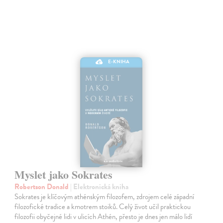
E-KNIHA
Myslet jako Sokrates
Robertson Donald
| Elektronická kniha
Sokrates je klíčovým athénským filozofem, zdrojem celé západní
filozofické tradice a kmotrem stoiků. Celý život učil praktickou
filozofii obyčejné lidi v ulicích Athén, přesto je dnes jen málo lidí