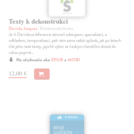
Texty k dekonstrukci
Derrida Jacques
| Elektronická kniha
Je-li Derridova diferance zároveň odstupem, spacializací, a
odkladem, temporalizací, pak nám sama nabízí způsob, jak po letech
číst jeho rané texty, jejichž výbor se českým čtenářům dostal do
rukou poprvé…
Na stiahnutie ako
EPUB
a
MOBI
12,00 €
E-KNIHA