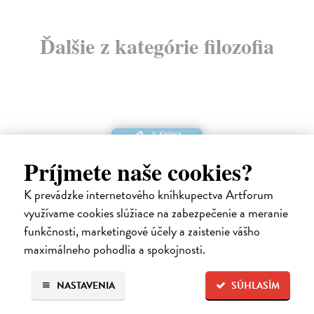
Ďalšie z kategórie filozofia
E-KNIHA
Príjmete naše cookies?
K prevádzke internetového kníhkupectva Artforum
využívame cookies slúžiace na zabezpečenie a meranie
funkčnosti, marketingové účely a zaistenie vášho
maximálneho pohodlia a spokojnosti.
NASTAVENIA
SÚHLASÍM
Chvála pomalosti
Honoré Carl
| Elektronická kniha