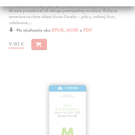
Chvála pomalosti spochybňuje kult rýchlosti, ktorý sa začal veľmi
dôrazne presadzovať od nástupu priemyselnej revolúcie. Kniha sa
zameriava na rôzne oblasti života človeka – prácu, rodinný život,
vzdelávanie,…
Na stiahnutie ako
EPUB
,
MOBI
a
PDF
9,90 €
E-KNIHA