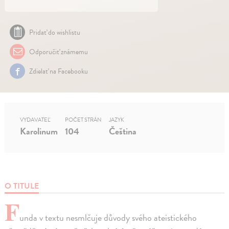
Pridať do wishlistu
Odporučiť známemu
Zdielať na Facebooku
VYDAVATEĽ
POČET STRÁN
JAZYK
Karolinum
104
Čeština
O TITULE
F
unda v textu nesmlčuje důvody svého ateistického