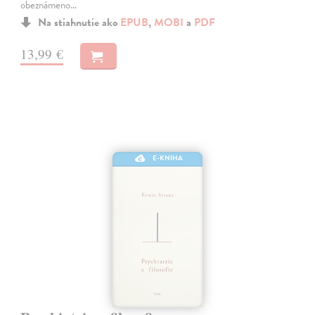
obeznámeno…
Na stiahnutie ako
EPUB
,
MOBI
a
PDF
13,99 €
E-KNIHA