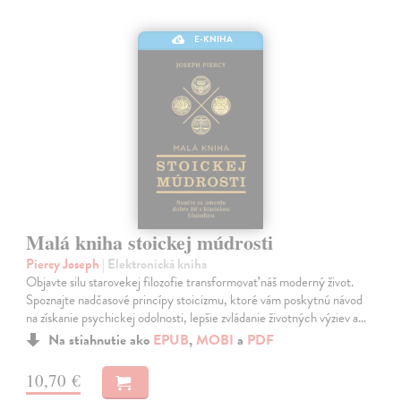
E-KNIHA
Malá kniha stoickej múdrosti
Piercy Joseph
| Elektronická kniha
Objavte silu starovekej filozofie transformovať náš moderný život.
Spoznajte nadčasové princípy stoicizmu, ktoré vám poskytnú návod
na získanie psychickej odolnosti, lepšie zvládanie životných výziev a…
Na stiahnutie ako
EPUB
,
MOBI
a
PDF
10,70 €