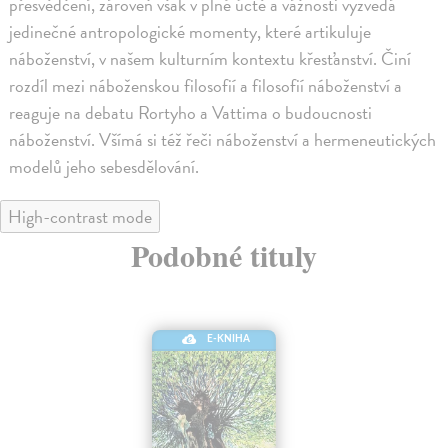
přesvědčení, zároveň však v plné úctě a vážnosti vyzvedá
jedinečné antropologické momenty, které artikuluje
náboženství, v našem kulturním kontextu křesťanství. Činí
rozdíl mezi náboženskou filosofií a filosofií náboženství a
reaguje na debatu Rortyho a Vattima o budoucnosti
náboženství. Všímá si též řeči náboženství a hermeneutických
modelů jeho sebesdělování.
High-contrast mode
Podobné tituly
E-KNIHA