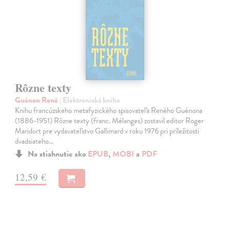
Rôzne texty
Guénon René
| Elektronická kniha
Knihu francúzskeho metafyzického spisovateľa Reného Guénona
(1886-1951) Rôzne texty (franc. Mélanges) zostavil editor Roger
Maridort pre vydavateľstvo Gallimard v roku 1976 pri príležitosti
dvadsiateho…
Na stiahnutie ako
EPUB
,
MOBI
a
PDF
12,59 €