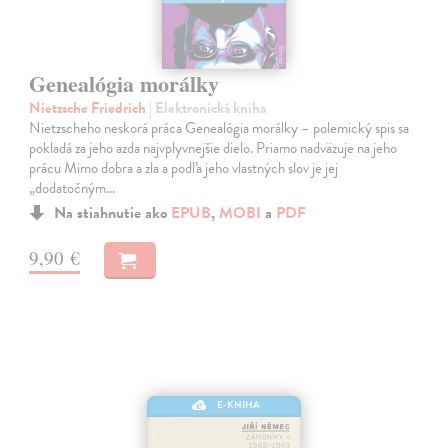
Genealógia morálky
Nietzsche Friedrich
| Elektronická kniha
Nietzscheho neskorá práca Genealógia morálky – polemický spis sa
pokladá za jeho azda najvplyvnejšie dielo. Priamo nadväzuje na jeho
prácu Mimo dobra a zla a podľa jeho vlastných slov je jej
„dodatočným…
Na stiahnutie ako
EPUB
,
MOBI
a
PDF
9,90 €
E-KNIHA