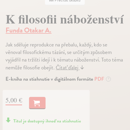
Prečítať ukážku
K filosofii náboženství
Funda Otakar A.
Jak sděluje reprodukce na přebalu, každý, kdo se
věnoval filosofickému tázání, se určitým způsobem
vyjádřil na tržišti idejí i k tématu náboženství. Toto téma
nemůže filosofie obejít.
Čítať ďalej
↓
E-kniha na stiahnutie v digitálnom formáte
PDF
?
5,00 €
Titul je dostupný ihneď na stiahnutie