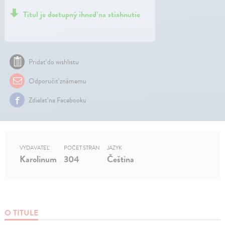
Titul je dostupný ihneď na stiahnutie
Pridať do wishlistu
Odporučiť známemu
Zdielať na Facebooku
VYDAVATEĽ
POČET STRÁN
JAZYK
Karolinum
304
Čeština
O TITULE