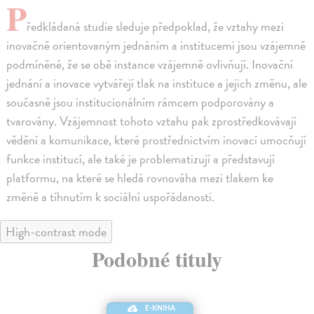
P
ředkládaná studie sleduje předpoklad, že vztahy mezi
inovačně orientovaným jednáním a institucemi jsou vzájemně
podmíněné, že se obě instance vzájemně ovlivňují. Inovační
jednání a inovace vytvářejí tlak na instituce a jejich změnu, ale
současně jsou institucionálním rámcem podporovány a
tvarovány. Vzájemnost tohoto vztahu pak zprostředkovávají
vědění a komunikace, které prostřednictvím inovací umocňují
funkce institucí, ale také je problematizují a představují
platformu, na které se hledá rovnováha mezi tlakem ke
změně a tíhnutím k sociální uspořádanosti.
High-contrast mode
Podobné tituly
E-KNIHA