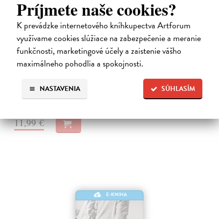
Príjmete naše cookies?
K prevádzke internetového kníhkupectva Artforum
využívame cookies slúžiace na zabezpečenie a meranie
Osamělí hrdinové
funkčnosti, marketingové účely a zaistenie vášho
Pospěch Pavel
| Elektronická kniha
maximálneho pohodlia a spokojnosti.
Kultura individualismu a její dopady na lidské životy a politiku Všichni
jsme výjimeční… Když najdeme své autentické já, konečně budeme
šťastní… Úspěch a životní spokojenost si musíme zařídit sami, nikdo…
NASTAVENIA
SÚHLASÍM
Na stiahnutie ako
EPUB
,
MOBI
a
PDF
11,99 €
E-KNIHA