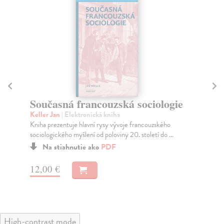
Současná francouzská sociologie
Zá
Keller Jan
| Elektronická kniha
Gr
Kniha prezentuje hlavní rysy vývoje francouzského
Od 
sociologického myšlení od poloviny 20. století do ...
moc
Na stiahnutie ako
PDF
12,00 €
18
High-contrast mode