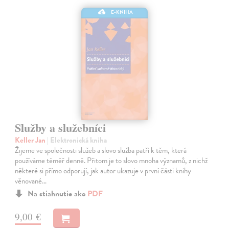
E-KNIHA
Služby a služebníci
Keller Jan
| Elektronická kniha
Žijeme ve společnosti služeb a slovo služba patří k těm, která
používáme téměř denně. Přitom je to slovo mnoha významů, z nichž
některé si přímo odporují, jak autor ukazuje v první části knihy
věnované…
Na stiahnutie ako
PDF
9,00 €