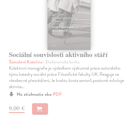
Sociální souvislosti aktivního stáří
Šámalová Kateřina
| Elektronická kniha
Kolektivní monografie je výsledkem výzkumné práce autorského
týmu katedry sociální práce Filozofické fakulty UK. Reaguje na
všeobecné přesvědčení, že kvalitu života seniorů pozitivně ovlivňuje
aktivita…
Na stiahnutie ako
PDF
9,00 €