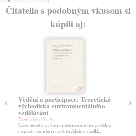
Čitatelia s podobným vkusom si
kúpili aj:
Vědění a participace. Teoretická
O
východiska environmentálního
Pos
vzdělávání
Kni
ant
Dlouhá Jana
| Kniha
pap
Súbor teoretických úvah a skúseností otvára pohľady a
Za
možnosti, ktoré by sa mohli stať plodným podkl...