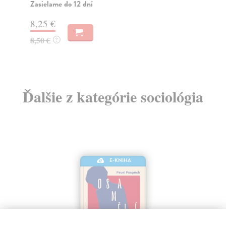
Zasielame do 12 dní
18
8,25 €
18
8,50 €
?
Ďalšie z kategórie sociológia
E-KNIHA