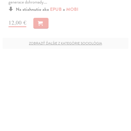
generace dohromady.…
Na stiahnutie ako
EPUB
a
MOBI
12,00 €
ZOBRAZIŤ ĎALŠIE Z KATEGÓRIE SOCIOLÓGIA