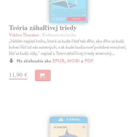
Teória záhaľčivej triedy
Veblen Thorsten
| Elektronická kniha
„Veblen napísal knihu, ktorá sa bude čítať tak dlho, ako dlho sa budú
bohatí líšiť od nás ostatných; a ak bude budúcnosť podobná minulosti,
líšiť sa budú vždy,“ napísal o Teórii záhaľčivej triedy americký…
Na stiahnutie ako
EPUB
,
MOBI
a
PDF
11,90 €
E-KNIHA