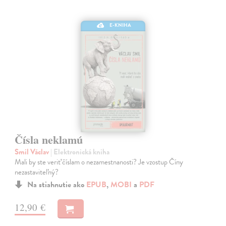
E-KNIHA
Čísla neklamú
Smil Václav
| Elektronická kniha
Mali by ste veriť číslam o nezamestnanosti? Je vzostup Číny
nezastaviteľný?
Na stiahnutie ako
EPUB
,
MOBI
a
PDF
12,90 €