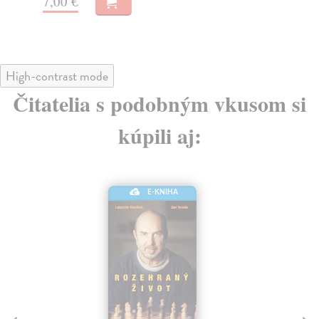
7,00 €
5,
High-contrast mode
Čitatelia s podobným vkusom si
kúpili aj:
E-KNIHA