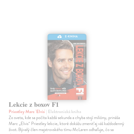
E-KNIHA
Lekcie z boxov F1
Priestley Marc 'Elvis'
| Elektronická kniha
Zo sveta, kde sa počíta každá sekunda a chyba stojí milióny, prináša
Marc „Elvis“ Priestley lekcie, ktoré dokážu zmeniť aj váš každodenný
život. Bývalý člen majstrovského tímu McLaren odhaľuje, čo sa