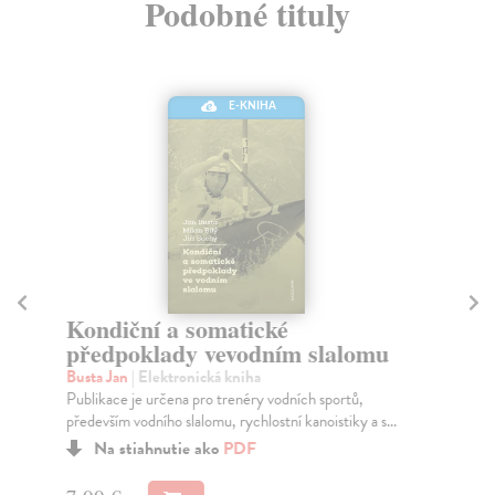
Podobné tituly
E-KNIHA
Kondiční a somatické
Z
předpoklady vevodním slalomu
hy
Busta Jan
| Elektronická kniha
Per
Publikace je určena pro trenéry vodních sportů,
Spo
především vodního slalomu, rychlostní kanoistiky a s...
je 
Na stiahnutie ako
PDF