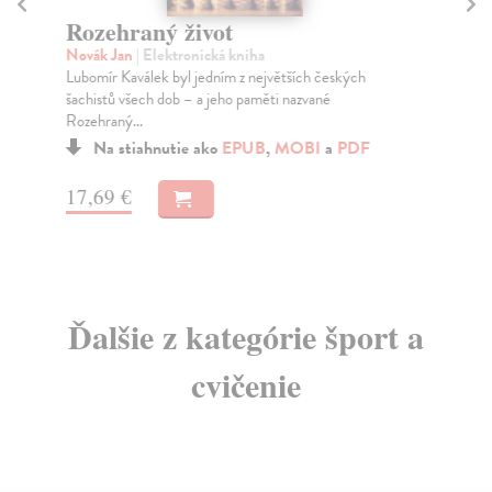
Rozehraný život
R
Novák Jan
| Elektronická kniha
Ca
Lubomír Kaválek byl jedním z největších českých
Pře
šachistů všech dob – a jeho paměti nazvané
reg
Rozehraný...
Na stiahnutie ako
EPUB
,
MOBI
a
PDF
12
17,69 €
Ďalšie z kategórie šport a
cvičenie