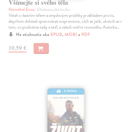
Všímejte si svého těla
Hornthal Erica
| Elektronická kniha
Vztah s vlastním tělem a smyslovými prožitky je základem pro to,
abychom dokázali zpracovávat svoje emoce, cítili se jistě, ukotvili se v
tom, co prožíváme tady a teď, a nalezli vnitřní rovnováhu. Autorka…
Na stiahnutie ako
EPUB
,
MOBI
a
PDF
10,59 €
E-KNIHA