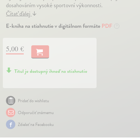
dosahováním vysoké sportovní výkonnosti.
Čítať ďalej
↓
E-kniha na stiahnutie v digitálnom formáte
PDF
?
5,00 €
Titul je dostupný ihneď na stiahnutie
Pridať do wishlistu
Odporučiť známemu
Zdielať na Facebooku