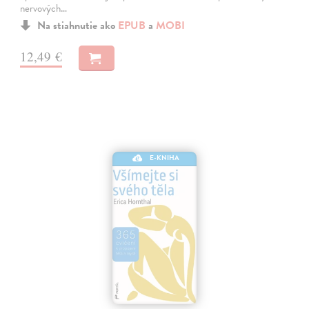
nervových…
Na stiahnutie ako
EPUB
a
MOBI
12,49 €
E-KNIHA