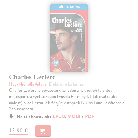
E-KNIHA
Charles Leclerc
Hay-Nicholls Adam
| Elektronická kniha
Charles Leclerc je považovaný za jeden z najväčších talentov
motošportu a vychádzajúcu hviezdu Formuly 1. Etabloval sa ako
nádejný pilot Ferrari a kráčajúc v stopách Nikiho Laudu a Michaela
Schumachera…
Na stiahnutie ako
EPUB
,
MOBI
a
PDF
13,90 €