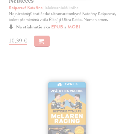
Neutečeš
Kašparová Kateřina
| Elektronická kniha
Nejnáročnější trať české ultramaratonkyně Kateřiny Kašparové,
bolest přeměněná v sílu Říkají jí Ultra Katka. Nomen omen.
Na stiahnutie ako
EPUB
a
MOBI
10,39 €
E-KNIHA