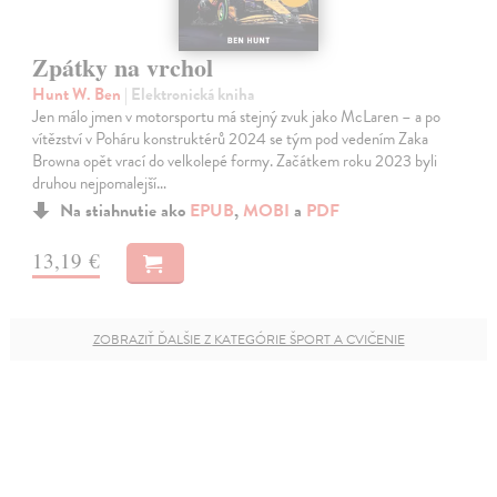
Zpátky na vrchol
Hunt W. Ben
| Elektronická kniha
Jen málo jmen v motorsportu má stejný zvuk jako McLaren – a po
vítězství v Poháru konstruktérů 2024 se tým pod vedením Zaka
Browna opět vrací do velkolepé formy. Začátkem roku 2023 byli
druhou nejpomalejší…
Na stiahnutie ako
EPUB
,
MOBI
a
PDF
13,19 €
ZOBRAZIŤ ĎALŠIE Z KATEGÓRIE ŠPORT A CVIČENIE