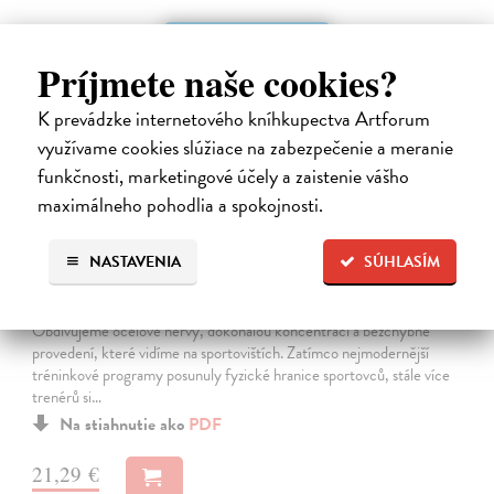
E-KNIHA
Príjmete naše cookies?
K prevádzke internetového kníhkupectva Artforum
využívame cookies slúžiace na zabezpečenie a meranie
funkčnosti, marketingové účely a zaistenie vášho
maximálneho pohodlia a spokojnosti.
NASTAVENIA
SÚHLASÍM
Sportovní psychologie pro trenéry
Burton Damon
| Elektronická kniha
Obdivujeme ocelové nervy, dokonalou koncentraci a bezchybné
provedení, které vidíme na sportovištích. Zatímco nejmodernější
tréninkové programy posunuly fyzické hranice sportovců, stále více
trenérů si…
Na stiahnutie ako
PDF
21,29 €