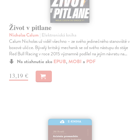
Život v pitlane
Nicholas Calum
| Elektronická kniha
Calum Nicholas už viděl všechno – ze svého jedinečného stanoviště v
boxové uličce. Bývalý britský mechanik se od svého nástupu do stáje
Red Bull Racing v roce 2015 významně podílel na jejím návratu na…
Na stiahnutie ako
EPUB
,
MOBI
a
PDF
13,19 €
E-KNIHA