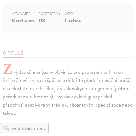
VYDAVATEĽ
POČET STRÁN
JAZYK
Karolinum
118
Čeština
O TITULE
Z
výsledků analýzy vyplývá, že pro prosazení se hráčů v
širší světové tenisové špičce je důležité přední umístění hráčů
na celostátním žebříčku již v žákovských kategoriích (přitom
pořadí nemusí hrát roli) – to však ovlivňují například
předchozí absolvovaný trénink, akcentování specializace nebo
talent.
High-contrast mode