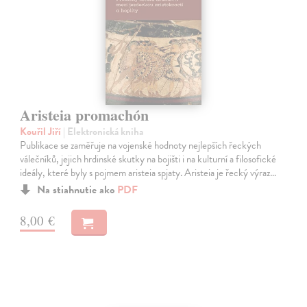
Aristeia promachón
Kouřil Jiří
| Elektronická kniha
Publikace se zaměřuje na vojenské hodnoty nejlepších řeckých
válečníků, jejich hrdinské skutky na bojišti i na kulturní a filosofické
ideály, které byly s pojmem aristeia spjaty. Aristeia je řecký výraz…
Na stiahnutie ako
PDF
8,00 €