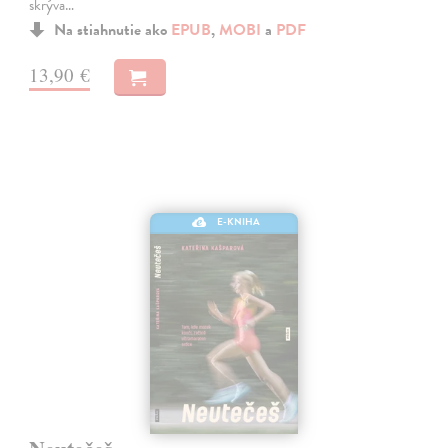
skrýva…
Na stiahnutie ako
EPUB
,
MOBI
a
PDF
13,90 €
E-KNIHA