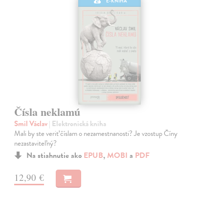
E-KNIHA
Čísla neklamú
Smil Václav
| Elektronická kniha
Mali by ste veriť číslam o nezamestnanosti? Je vzostup Číny
nezastaviteľný?
Na stiahnutie ako
EPUB
,
MOBI
a
PDF
12,90 €