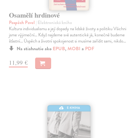
Osamělí hrdinové
Pospěch Pavel
| Elektronická kniha
Kultura individualismu a její dopady na lidské životy a politiku Všichni
jsme výjimeční… Když najdeme své autentické já, konečně budeme
šťastní… Úspěch a životní spokojenost si musíme zařídit sami, nikdo…
Na stiahnutie ako
EPUB
,
MOBI
a
PDF
11,99 €
E-KNIHA