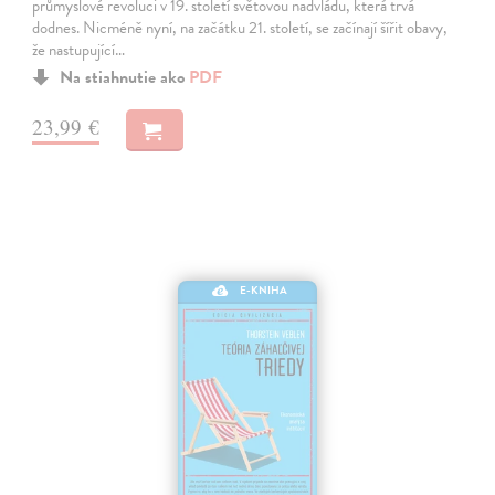
průmyslové revoluci v 19. století světovou nadvládu, která trvá
dodnes. Nicméně nyní, na začátku 21. století, se začínají šířit obavy,
že nastupující…
Na stiahnutie ako
PDF
23,99 €
E-KNIHA