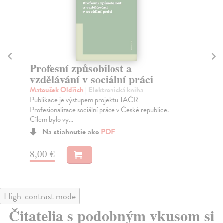
Profesní způsobilost a
Č
vzdělávání v sociální práci
Ku
Kni
Matoušek Oldřich
| Elektronická kniha
sta
Publikace je výstupem projektu TAČR
Profesionalizace sociální práce v České republice.
Cílem bylo vy...
Na stiahnutie ako
PDF
11
8,00 €
High-contrast mode
Čitatelia s podobným vkusom si