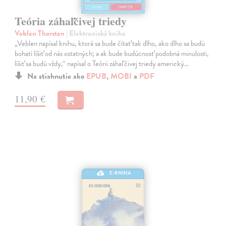
Teória záhaľčivej triedy
Veblen Thorsten
| Elektronická kniha
„Veblen napísal knihu, ktorá sa bude čítať tak dlho, ako dlho sa budú
bohatí líšiť od nás ostatných; a ak bude budúcnosť podobná minulosti,
líšiť sa budú vždy,“ napísal o Teórii záhaľčivej triedy americký…
Na stiahnutie ako
EPUB
,
MOBI
a
PDF
11,90 €
E-KNIHA