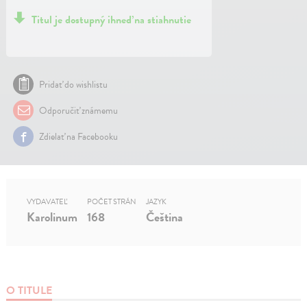
Titul je dostupný ihneď na stiahnutie
Pridať do wishlistu
Odporučiť známemu
Zdielať na Facebooku
VYDAVATEĽ
POČET STRÁN
JAZYK
Karolinum
168
Čeština
O TITULE