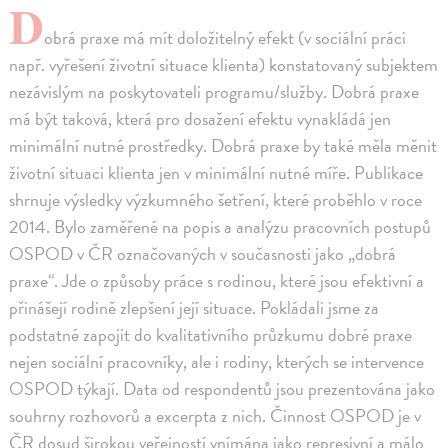
D
obrá praxe má mít doložitelný efekt (v sociální práci
např. vyřešení životní situace klienta) konstatovaný subjektem
nezávislým na poskytovateli programu/služby. Dobrá praxe
má být taková, která pro dosažení efektu vynakládá jen
minimální nutné prostředky. Dobrá praxe by také měla měnit
životní situaci klienta jen v minimální nutné míře. Publikace
shrnuje výsledky výzkumného šetření, které proběhlo v roce
2014. Bylo zaměřené na popis a analýzu pracovních postupů
OSPOD v ČR označovaných v současnosti jako „dobrá
praxe“. Jde o způsoby práce s rodinou, které jsou efektivní a
přinášejí rodině zlepšení její situace. Pokládali jsme za
podstatné zapojit do kvalitativního průzkumu dobré praxe
nejen sociální pracovníky, ale i rodiny, kterých se intervence
OSPOD týkají. Data od respondentů jsou prezentována jako
souhrny rozhovorů a excerpta z nich. Činnost OSPOD je v
ČR dosud širokou veřejností vnímána jako represivní a málo