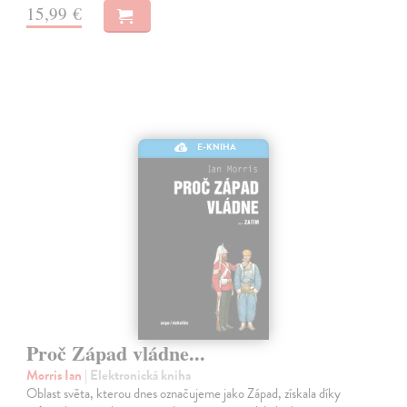
15,99 €
E-KNIHA
Proč Západ vládne...
Morris Ian
| Elektronická kniha
Oblast světa, kterou dnes označujeme jako Západ, získala díky