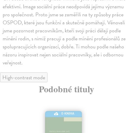
efektivní. Image sociální práce neodpovídá jejímu významu
pro společnost. Proto jsme se zaměřili na ty způsoby práce
OSPOD, které jsou funkční a skutečně pomáhají. Věnovali
jsme pozornost pracovníkům, kteří svoji práci dělají podle
mínění rodin, s nimiž pracují a podle mínění profesionálů ze
spolupracujících organizací, dobře. Ti mohou podle našeho
názoru inspirovat nejen sociální pracovníky, ale i odbornou
veřejnost.
High-contrast mode
Podobné tituly
E-KNIHA