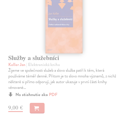
Služby a služebníci
Keller Jan
| Elektronická kniha
Žijeme ve společnosti služeb a slovo služba patří k těm, která
používáme téměř denně. Přitom je to slovo mnoha významů, z nichž
některé si přímo odporují, jak autor ukazuje v první části knihy
věnované…
Na stiahnutie ako
PDF
9,00 €