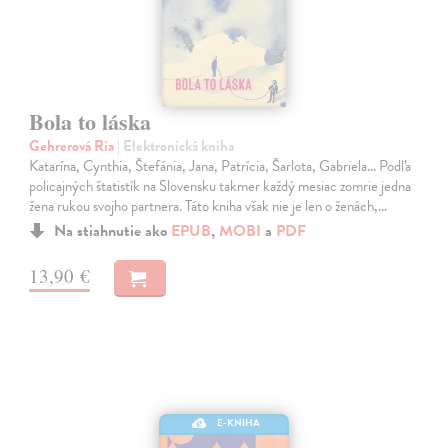
Bola to láska
Gehrerová Ria
| Elektronická kniha
Katarína, Cynthia, Štefánia, Jana, Patrícia, Šarlota, Gabriela... Podľa
policajných štatistík na Slovensku takmer každý mesiac zomrie jedna
žena rukou svojho partnera. Táto kniha však nie je len o ženách,…
Na stiahnutie ako
EPUB
,
MOBI
a
PDF
13,90 €
E-KNIHA