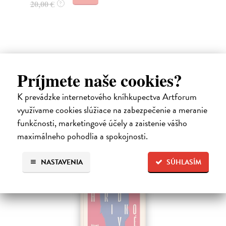
10,30 €
?
Ďalšie z kategórie sociológia
Príjmete naše cookies?
K prevádzke internetového kníhkupectva Artforum
využívame cookies slúžiace na zabezpečenie a meranie
funkčnosti, marketingové účely a zaistenie vášho
maximálneho pohodlia a spokojnosti.
E-KNIHA
NASTAVENIA
SÚHLASÍM