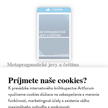
E-KNIHA
Metapragmatické jevy a čeština
Hirschová Milada
| Elektronická kniha
Studie navazuje na autorčiny předchozí publikace z oblasti lingvistické
Príjmete naše cookies?
pragmatiky (Pragmatika v češtině, Česká věta na rozhraní mezi
gramatikou a pragmatikou) a na některé stati zveřejněné v
K prevádzke internetového kníhkupectva Artforum
posledních…
využívame cookies slúžiace na zabezpečenie a meranie
Na stiahnutie ako
PDF
funkčnosti, marketingové účely a zaistenie vášho
9,00 €
maximálneho pohodlia a spokojnosti.