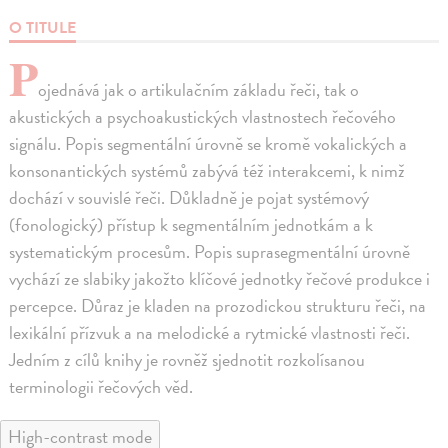
O TITULE
P
ojednává jak o artikulačním základu řeči, tak o
akustických a psychoakustických vlastnostech řečového
signálu. Popis segmentální úrovně se kromě vokalických a
konsonantických systémů zabývá též interakcemi, k nimž
dochází v souvislé řeči. Důkladně je pojat systémový
(fonologický) přístup k segmentálním jednotkám a k
systematickým procesům. Popis suprasegmentální úrovně
vychází ze slabiky jakožto klíčové jednotky řečové produkce i
percepce. Důraz je kladen na prozodickou strukturu řeči, na
lexikální přízvuk a na melodické a rytmické vlastnosti řeči.
Jedním z cílů knihy je rovněž sjednotit rozkolísanou
terminologii řečových věd.
High-contrast mode