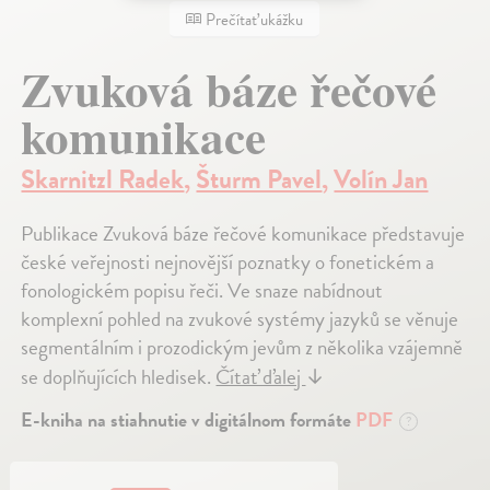
Prečítať ukážku
Zvuková báze řečové
komunikace
Skarnitzl Radek
,
Šturm Pavel
,
Volín Jan
Publikace Zvuková báze řečové komunikace představuje
české veřejnosti nejnovější poznatky o fonetickém a
fonologickém popisu řeči. Ve snaze nabídnout
komplexní pohled na zvukové systémy jazyků se věnuje
segmentálním i prozodickým jevům z několika vzájemně
se doplňujících hledisek.
Čítať ďalej
↓
E-kniha na stiahnutie v digitálnom formáte
PDF
?