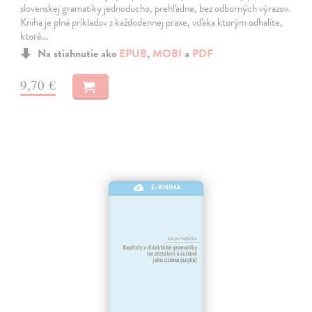
slovenskej gramatiky jednoducho, prehľadne, bez odborných výrazov.
Kniha je plná príkladov z každodennej praxe, vďaka ktorým odhalíte,
ktoré…
Na stiahnutie ako
EPUB
,
MOBI
a
PDF
9,70 €
E-KNIHA