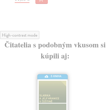
Na stiahnutie ako
PDF
8,00 €
High-contrast mode
Čitatelia s podobným vkusom si
kúpili aj:
E-KNIHA