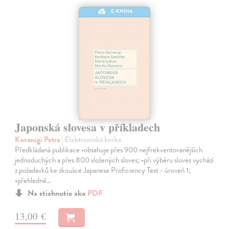
E-KNIHA
Japonská slovesa v příkladech
Kanasugi Petra
| Elektronická kniha
Předkládaná publikace •obsahuje přes 900 nejfrekventovanějších
jednoduchých a přes 800 složených sloves; •při výběru sloves vychází
z požadavků ke zkoušce Japanese Proficiency Test - úroveň 1;
•přehledně…
Na stiahnutie ako
PDF
13,00 €