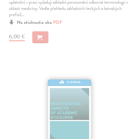
uplatnění v praxi vyžadují základní porozumění odborné terminologii v
oblasti medicíny. Vedle přehledu základních řeckých a latinských
prefixů…
Na stiahnutie ako
PDF
6,00 €
E-KNIHA