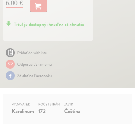
6,00 €
Titul je dostupný ihneď na stiahnutie
Pridať do wishlistu
Odporučiť známemu
Zdielať na Facebooku
VYDAVATEĽ
POČET STRÁN
JAZYK
Karolinum
172
Čeština