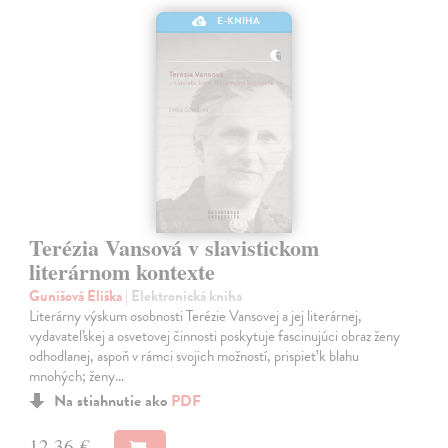
E-KNIHA
Terézia Vansová v slavistickom
literárnom kontexte
Gunišová Eliška
| Elektronická kniha
Literárny výskum osobnosti Terézie Vansovej a jej literárnej,
vydavateľskej a osvetovej činnosti poskytuje fascinujúci obraz ženy
odhodlanej, aspoň v rámci svojich možností, prispieť k blahu
mnohých; ženy…
Na stiahnutie ako
PDF
12,36 €