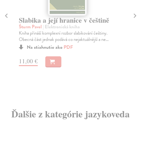
e v češtině
Učebnice české morfologie s
cvičebnicí pro studující
bohemistiky a příbuzných ob
ikování češtiny.
tuálnější a ne...
Sojka Pavel
| Elektronická kniha
Učebnice poskytuje čtenáři základní přehled o
současné české morfologii a zároveň mu
prostřednictvím...
Na stiahnutie ako
PDF
8,00 €
Ďalšie z kategórie jazykoveda