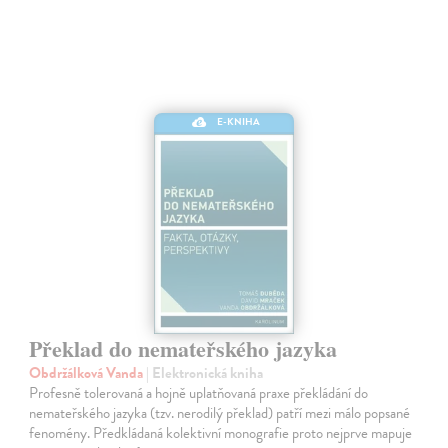
E-KNIHA
Překlad do nemateřského jazyka
Obdržálková Vanda
| Elektronická kniha
Profesně tolerovaná a hojně uplatňovaná praxe překládání do
nemateřského jazyka (tzv. nerodilý překlad) patří mezi málo popsané
fenomény. Předkládaná kolektivní monografie proto nejprve mapuje