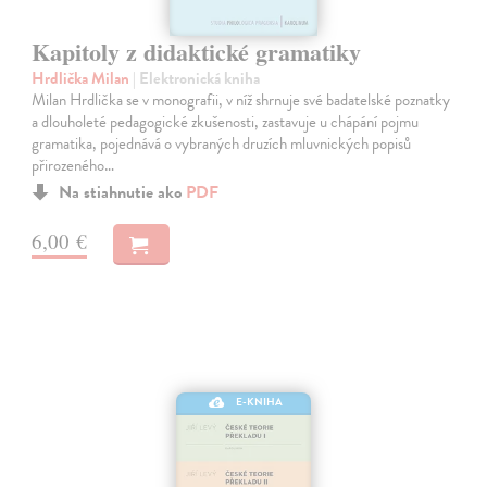
Kapitoly z didaktické gramatiky
Hrdlička Milan
| Elektronická kniha
Milan Hrdlička se v monografii, v níž shrnuje své badatelské poznatky
a dlouholeté pedagogické zkušenosti, zastavuje u chápání pojmu
gramatika, pojednává o vybraných druzích mluvnických popisů
přirozeného…
Na stiahnutie ako
PDF
6,00 €
E-KNIHA