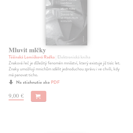
Mluvit mlčky
Těšínská Lomičková Radka
| Elektronická kniha
Znaková řeč je důležitý fenomén mnišství, který existuje již tisíc let.
Znaky umožňují mnichům sdělit jednoduchou zprávu i ve chvíli, kdy
má panovat ticho.
Na stiahnutie ako
PDF
9,00 €