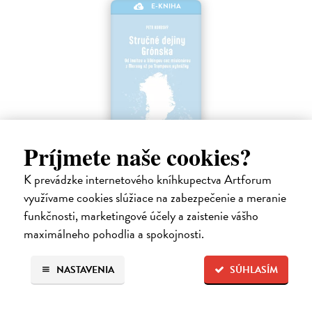
E-KNIHA
Príjmete naše cookies?
Stručné dejiny Grónska
K prevádzke internetového kníhkupectva Artforum
Koubský Petr
| Elektronická kniha
Príbeh Grónska písali Inuiti, Vikingovia a napríklad aj misionári z
využívame cookies slúžiace na zabezpečenie a meranie
Moravy. Teraz sa oň začal celý svet zaujímať v súvislosti s výrokmi
funkčnosti, marketingové účely a zaistenie vášho
výstredne konajúceho amerického prezidenta Trumpa.
maximálneho pohodlia a spokojnosti.
Na stiahnutie ako
EPUB
,
MOBI
a
PDF
NASTAVENIA
SÚHLASÍM
9,90 €