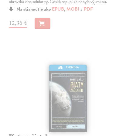
obrovská vlna solidarity. Česká republika nebyla výjimkou.
Na stiahnutie ako
EPUB
,
MOBI
a
PDF
12,36 €
E-KNIHA