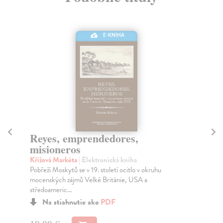
E-KNIHA
Reyes, emprendedores,
Ir
misioneros
Bi
Mon
Křížová Markéta
| Elektronická kniha
pro
Pobřeží Moskytů se v 19. století ocitlo v okruhu
mocenských zájmů Velké Británie, USA a
středoameric...
Na stiahnutie ako
PDF
8,