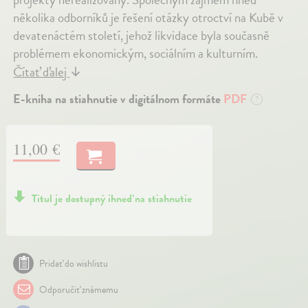
několika odborníků je řešení otázky otroctví na Kubě v
devatenáctém století, jehož likvidace byla současně
problémem ekonomickým, sociálním a kulturním.
Čítať ďalej
↓
E-kniha na stiahnutie v digitálnom formáte
PDF
?
11,00 €
Titul je dostupný ihneď na stiahnutie
Pridať do wishlistu
Odporučiť známemu