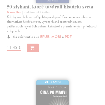
50 zlyhaní, ktoré utvárali históriu sveta
Gazur Ben
| Elektronická kniha
Kde by sme boli, nebyť týchto prešľapov? Fascinujúca a zábavná
alternatívna história sveta, vyrozprávaná prostredníctvom
päťdesiatich najväčších zlyhaní, katastrof a premárnených príležitostí
v dejinách…
Na stiahnutie ako
EPUB
,
MOBI
a
PDF
11,35 €
E-KNIHA