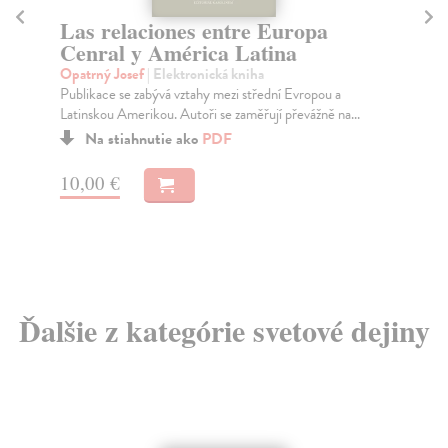
Las relaciones entre Europa
R
Cenral y América Latina
m
Opatrný Josef
| Elektronická kniha
Kř
Publikace se zabývá vztahy mezi střední Evropou a
Pob
Latinskou Amerikou. Autoři se zaměřují převážně na...
moc
stř
Na stiahnutie ako
PDF
10,00 €
10
Ďalšie z kategórie svetové dejiny