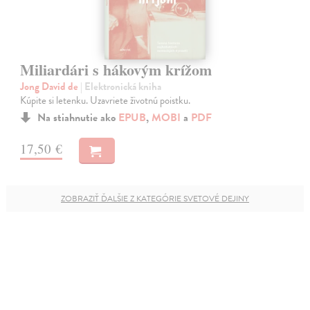
Miliardári s hákovým krížom
Jong David de
| Elektronická kniha
Kúpite si letenku. Uzavriete životnú poistku.
Na stiahnutie ako
EPUB
,
MOBI
a
PDF
17,50 €
ZOBRAZIŤ ĎALŠIE Z KATEGÓRIE SVETOVÉ DEJINY