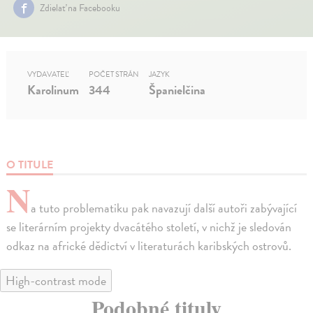
Zdielať na Facebooku
VYDAVATEĽ
POČET STRÁN
JAZYK
Karolinum
344
Španielčina
O TITULE
N
a tuto problematiku pak navazují další autoři zabývající
se literárním projekty dvacátého století, v nichž je sledován
odkaz na africké dědictví v literaturách karibských ostrovů.
High-contrast mode
Podobné tituly