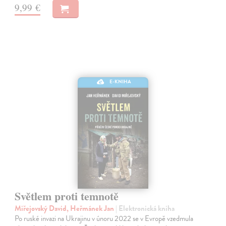
9,99 €
E-KNIHA
Světlem proti temnotě
Miřejovský David, Heřmánek Jan
| Elektronická kniha
Po ruské invazi na Ukrajinu v únoru 2022 se v Evropě vzedmula