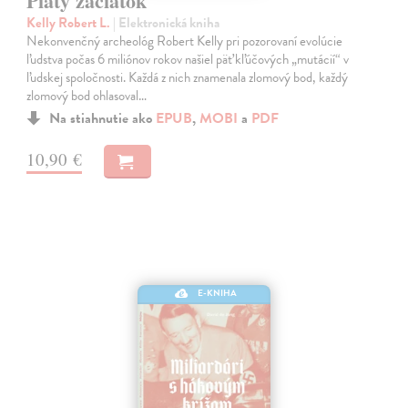
Piaty začiatok
Kelly Robert L.
| Elektronická kniha
Nekonvenčný archeológ Robert Kelly pri pozorovaní evolúcie
ľudstva počas 6 miliónov rokov našiel päť kľúčových „mutácií“ v
ľudskej spoločnosti. Každá z nich znamenala zlomový bod, každý
zlomový bod ohlasoval…
Na stiahnutie ako
EPUB
,
MOBI
a
PDF
10,90 €
E-KNIHA