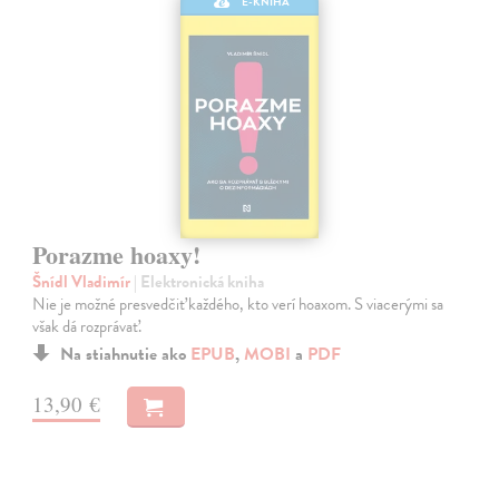
E-KNIHA
Porazme hoaxy!
Šnídl Vladimír
| Elektronická kniha
Nie je možné presvedčiť každého, kto verí hoaxom. S viacerými sa
však dá rozprávať.
Na stiahnutie ako
EPUB
,
MOBI
a
PDF
13,90 €