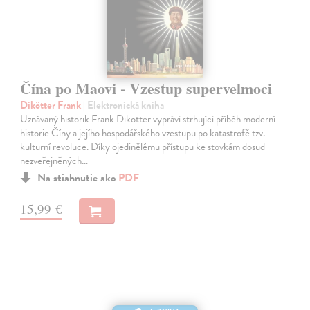
Čína po Maovi - Vzestup supervelmoci
Dikötter Frank
| Elektronická kniha
Uznávaný historik Frank Dikötter vypráví strhující příběh moderní
historie Číny a jejího hospodářského vzestupu po katastrofě tzv.
kulturní revoluce. Díky ojedinělému přístupu ke stovkám dosud
nezveřejněných…
Na stiahnutie ako
PDF
15,99 €