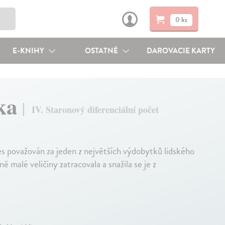
0 ks
E-KNIHY
OSTATNÉ
DAROVACIE KARTY
ika
IV. Staronový diferenciální počet
es považován za jeden z největších výdobytků lidského
 malé veličiny zatracovala a snažila se je z