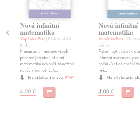
Nová infinitní
Nová infinitní
matematika
matematika
Vopěnka Petr
| Elektronická
Vopěnka Petr
| Elektr
kniha
kniha
Neexistencí množiny všech
Páteří, byť často skryt
přirozených čísel infinitní
infinitní matematiky od 
matematika nekončí. Množství
počátků až do dnešní do
nových hodnotných...
reá...
Na stiahnutie ako
PDF
Na stiahnutie a
4,00 €
4,00 €