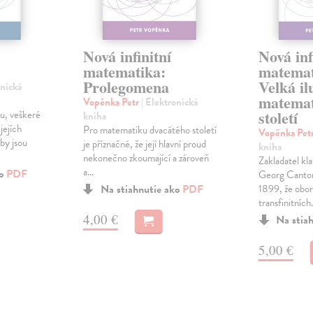
Nová infinitní
Nová inf
matematika:
matemat
Prolegomena
Velká il
onická
matemat
Vopěnka Petr
| Elektronická
století
ou, veškeré
kniha
jejích
Pro matematiku dvacátého století
Vopěnka Pet
by jsou
je příznačné, že její hlavní proud
kniha
nekonečno zkoumající a zároveň
Zakladatel kla
a...
ko
PDF
Georg Cantor,
Na stiahnutie ako
PDF
1899, že obor
transfinitních.
4,00 €
Na stia
5,00 €