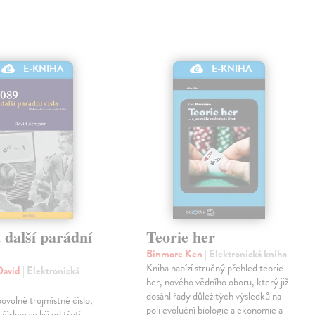
E-KNIHA
E-KNIHA
 další parádní
Teorie her
Binmore Ken
| Elektronická kniha
Kniha nabízí stručný přehled teorie
David
| Elektronická
her, nového vědního oboru, který již
dosáhl řady důležitých výsledků na
ibovolné trojmístné číslo,
poli evoluční biologie a ekonomie a
číslice se liší od třetí