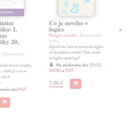
initní
Co je nového v
Du
ika: I.
logice
Ach
uze
kni
Peregrin Jaroslav
| Elektronická
iky 20.
Co č
kniha
vědo
Zajímá vás, kam se posunula logika
frus
od dvacátého století? Kde všude
r
| Elektronická
prac
se logika uplatňuje?
Na stiahnutie ako
EPUB
,
sické teorie množin,
MOBI
a
PDF
 věděl již v roce
7,
 všech
7,00 €
..
hnutie ako
PDF