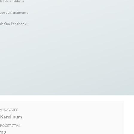
dať do wishlistu
oručiť známemu
elať na Facebooku
VYDAVATEĽ
Karolinum
POČET STRÁN
112