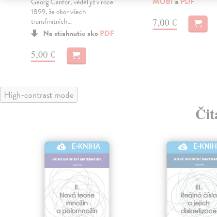
MOBI
a
PDF
Georg Cantor, věděl již v roce
1899, že obor všech
7,00 €
transfinitních...
Na stiahnutie ako
PDF
5,00 €
High-contrast mode
Čit
klade
E-KNIHA
E-KNI