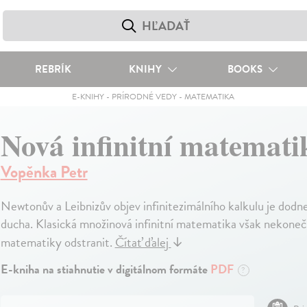
REBRÍK
KNIHY
BOOKS
E-KNIHY
-
PRÍRODNÉ VEDY
-
MATEMATIKA
Nová infinitní matemat
Vopěnka Petr
Newtonův a Leibnizův objev infinitezimálního kalkulu je dodn
ducha. Klasická množinová infinitní matematika však nekonečně
matematiky odstranit.
Čítať ďalej
↓
E-kniha na stiahnutie v digitálnom formáte
PDF
?