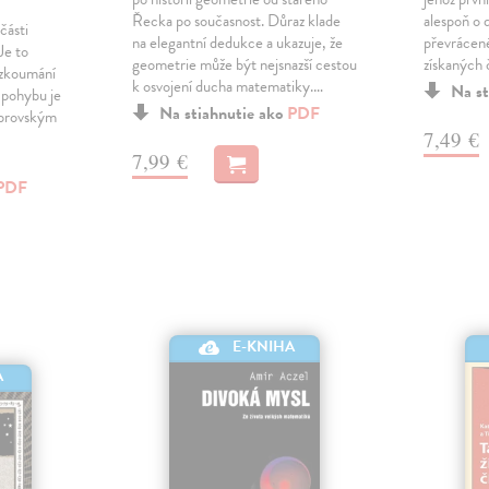
Řecka po současnost. Důraz klade
alespoň o 
části
na elegantní dedukce a ukazuje, že
převrácen
Je to
geometrie může být nejsnazší cestou
získaných 
zkoumání
k osvojení ducha matematiky.…
Na st
 pohybu je
Na stiahnutie ako
PDF
 obrovským
7,49 €
7,99 €
PDF
E-KNIHA
A