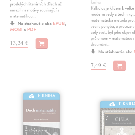
kniha
proslulých literárních dílech už
Kalkulus je klíčem k velké 
narazili na motivy související s
moderní vědy a techniky. 
matematikou.…
matematická metoda pro 
Na stiahnutie ako
EPUB
,
věcí v pohybu, a protože v
MOBI
a
PDF
celý svět, byl jeho objev
průlomem v matematice i
13,24 €
zkoumání…
Na stiahnutie ako
7,49 €
E-KNIHA
E-KNIH