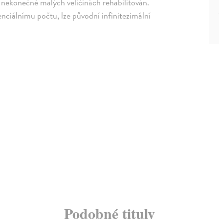
na nekonečně malých veličinách rehabilitován.
enciálnímu počtu, lze původní infinitezimální
Podobné tituly