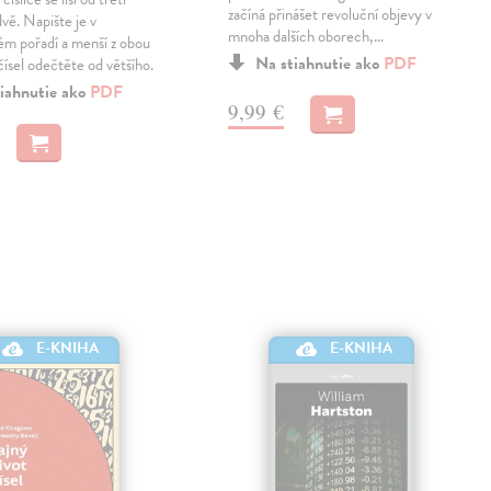
začíná přinášet revoluční objevy v
dvě. Napište je v
mnoha dalších oborech,…
ém pořadí a menší z obou
Na stiahnutie ako
PDF
čísel odečtěte od většího.
iahnutie ako
PDF
9,99 €
E-KNIHA
E-KNIHA