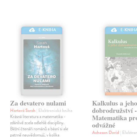
E-KNIHA
E-KNIH
Za devatero nulami
Kalkulus a jeh
dobrodružství -
Hartová Sarah
| Elektronická kniha
Matematika pr
Krásná literatura a matematika -
zdánlivě zcela odlehlé disciplíny.
odvážné
Běžní čtenáři románů a básní si ale
Acheson David
| Elektro
patrně neuvědomují, v kolika