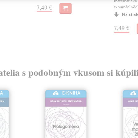
matematická 
7,49 €
zkoumání věcí.
Na stia
7,49 €
atelia s podobným vkusom si kúpili
HA
E-KNIHA