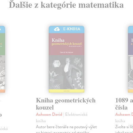
Ďalšie z kategórie matematika
A
E-KNIHA
o
Kniha geometrických
1089 a
kouzel
čísla
o
Acheson David
| Elektronická
Acheson 
kniha
kniha
Autor bere čtenáře na poutavý výlet
Zvolte si l
nická
po historii geometrie od starého
jehož první 