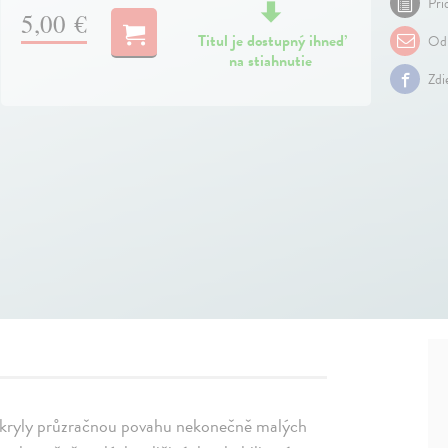
Pri
5,00 €
Titul je dostupný ihneď
Odp
na stiahnutie
Zdi
zakryly průzračnou povahu nekonečně malých