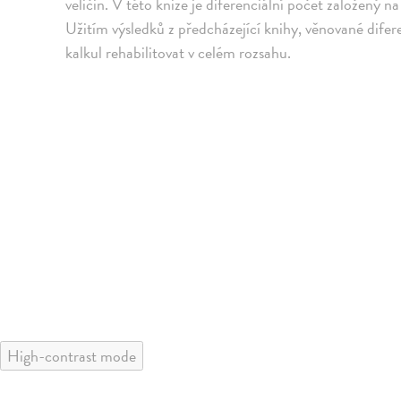
veličin. V této knize je diferenciální počet založený 
Užitím výsledků z předcházející knihy, věnované difer
kalkul rehabilitovat v celém rozsahu.
High-contrast mode