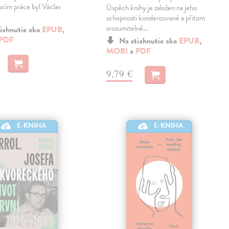
cím práce byl Václav
Úspěch knihy je založen na jeho
schopnosti kondenzovaně a přitom
srozumitelně…
iahnutie ako
EPUB
,
PDF
Na stiahnutie ako
EPUB
,
MOBI
a
PDF
9,79 €
E-KNIHA
E-KNIHA