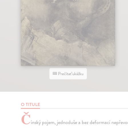
Prečítať ukážku
O TITULE
Č
ínský pojem, jednoduše a bez deformací nepřevod