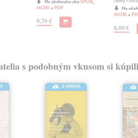
vztahy v litera
Na stiahnutie ako
EPUB
,
MOBI
a
PDF
Na stia
MOBI
a
PD
9,79 €
8,00 €
atelia s podobným vkusom si kúpili
HA
E-KNIHA