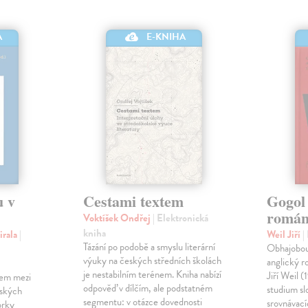
A
E-KNIHA
u v
Cestami textem
Gogol 
román 
Voktíšek Ondřej
| Elektronická
kniha
irala
|
Weil Jiří
|
Tázání po podobě a smyslu literární
Obhajobou
výuky na českých středních školách
anglický r
je nestabilním terénem. Kniha nabízí
Jiří Weil 
gem mezi
odpověď v dílčím, ale podstatném
studium sl
nských
segmentu: v otázce dovednosti
srovnávací
orky