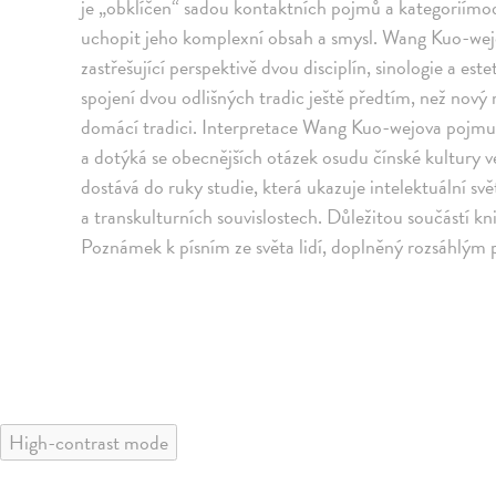
je „obklíčen“ sadou kontaktních pojmů a kategoriímode
uchopit jeho komplexní obsah a smysl. Wang Kuo-wejov
zastřešující perspektivě dvou disciplín, sinologie a est
spojení dvou odlišných tradic ještě předtím, než nový
domácí tradici. Interpretace Wang Kuo-wejova pojmu t
a dotýká se obecnějších otázek osudu čínské kultury v
dostává do ruky studie, která ukazuje intelektuální s
a transkulturních souvislostech. Důležitou součástí 
Poznámek k písním ze světa lidí, doplněný rozsáhl
High-contrast mode