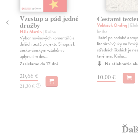
Vzestup a pád jedné
Cestami text
družby
Voktíšek Ondřej
| Ele
kniha
Hála Martin
| Kniha
Tázání po podobě a smy
Výbor novinových komentářů a
literární výuky na česk
dalších textů projektu Sinopsis k
středních školách je ne
česko-čínským vztahům v
terénem. Kniha...
uplynulém des...
Zasielame do 12 dní
Na stiahnutie a
20,66 €
10,00 €
21,30 €
?
Ďalš