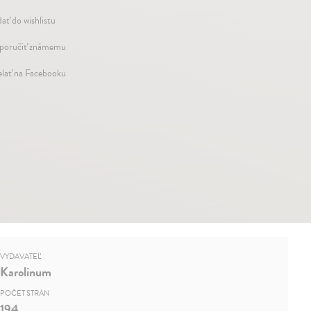
dať do wishlistu
oručiť známemu
elať na Facebooku
VYDAVATEĽ
Karolinum
POČET STRÁN
194