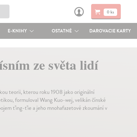
0 ks
E-KNIHY
OSTATNÉ
DAROVACIE KARTY
sním ze světa lidí
ou teorii, kterou roku 1908 jako originální
tetikou, formuloval Wang Kuo-wej, velikán čínské
í pojem ťing-ťie a jeho mnohafazetové zkoumání v