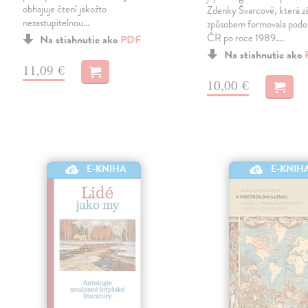
obhajuje čtení jakožto
Zdenky Švarcové, která z
nezastupitelnou…
způsobem formovala podo
ČR po roce 1989.…
Na stiahnutie ako
PDF
Na stiahnutie ako
11,09 €
10,00 €
E-KNIHA
E-KNIH