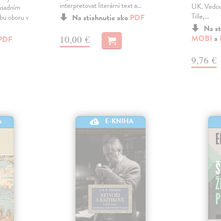
interpretovat literární text a…
UK. Vedou
ásadním
Tille,…
bu oboru v
Na stiahnutie ako
PDF
Na st
MOBI
a
10,00 €
PDF
9,76 €
A
E-KNIHA