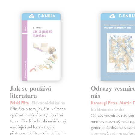
E-KNIHA
E-KNIH
Jak se používá
Odrazy vesmír
literatura
nás
Felski Rita
| Elektronická kniha
Kanasugi Petra, Martin T
Příručka o tom, jak číst, vnímat a
Elektronická kniha
využívat literární texty Literární
Odrazy vesmíru v nás jsou
teoretička Rita Felski nabízí nový,
mnohovrstevnatým dialo
osvěžující pohled na to, jak
generací českých a slove
přistupovat k literatuře. Její kniha
japanologů a dílem profes