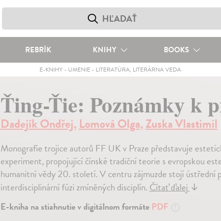
REBRÍK
KNIHY
BOOKS
E-KNIHY
-
UMENIE
-
LITERATÚRA, LITERÁRNA VEDA
Ťing-Ťie: Poznámky k pí
Dadejík Ondřej
,
Lomová Olga
,
Zuska Vlastimil
Monografie trojice autorů FF UK v Praze představuje estetick
experiment, propojující čínské tradiční teorie s evropskou es
humanitní vědy 20. století. V centru zájmuzde stojí ústředn
interdisciplinární fúzi zmíněných disciplín.
Čítať ďalej
↓
E-kniha na stiahnutie v digitálnom formáte
PDF
?