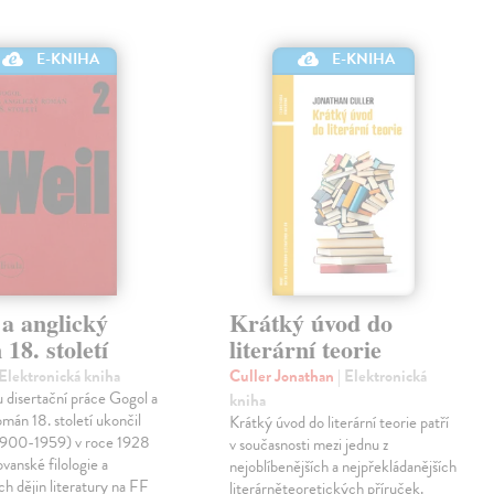
E-KNIHA
E-KNIHA
a anglický
Krátký úvod do
18. století
literární teorie
 Elektronická kniha
Culler Jonathan
| Elektronická
 disertační práce Gogol a
kniha
omán 18. století ukončil
Krátký úvod do literární teorie patří
(1900-1959) v roce 1928
v současnosti mezi jednu z
ovanské filologie a
nejoblíbenějších a nejpřekládanějších
ch dějin literatury na FF
literárněteoretických příruček.