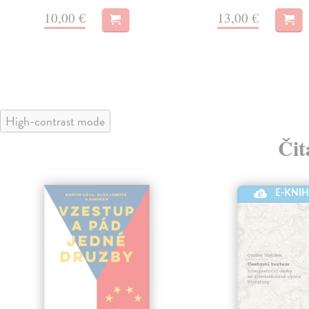
10,00 €
13,00 €
High-contrast mode
Čit
E-KNI
klade