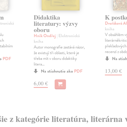
em
Didaktika
K postk
literatury: výzvy
ktronická
Dvořáková A
oboru
kniha
slu
V obsáhlém v
Hník Ondřej
| Elektronická
ých
literárněkriti
kniha
stabilním
překladových s
Autor monografie zastává názor,
recenzí z obdob
že existují tři oblasti, které je
ko
PDF
třeba mít v oboru didaktiky
Na stia
litera...
13,00 €
Na stiahnutie ako
PDF
6,00 €
ie z kategórie literatúra, literárna