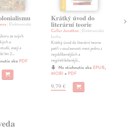
olonialismu
Krátký úvod do
Dě
literární teorie
Kr
lena
| Elektronická
díl
Culler Jonathan
| Elektronická
ýboru ze svých
kniha
Mar
ckých a
Krátký úvod do literární teorie
kni
tudií, esejí a
patří v současnosti mezi jednu z
Knih
í let 2...
nejoblíbenějších a
lit
nejpřekládanější...
hnutie ako
PDF
stř
vzta
Na stiahnutie ako
EPUB
,
MOBI
a
PDF
MO
9,79 €
8,
 veda