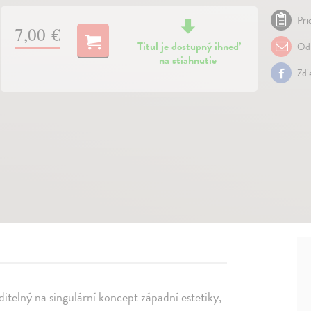
Pri
7,00 €
Titul je dostupný ihneď
Odp
na stiahnutie
Zdi
itelný na singulární koncept západní estetiky,