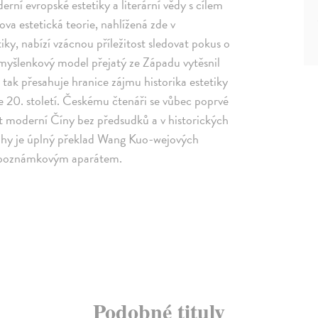
rní evropské estetiky a literární vědy s cílem
a estetická teorie, nahlížená zde v
etiky, nabízí vzácnou příležitost sledovat pokus o
 myšlenkový model přejatý ze Západu vytěsnil
ak přesahuje hranice zájmu historika estetiky
e 20. století. Českému čtenáři se vůbec poprvé
vět moderní Číny bez předsudků a v historických
knihy je úplný překlad Wang Kuo-wejových
ým poznámkovým aparátem.
Podobné tituly