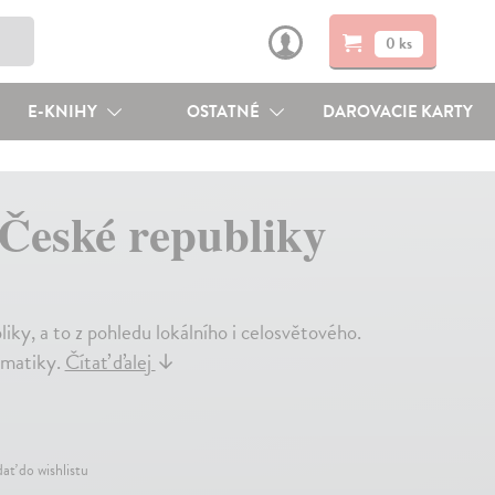
0 ks
E-KNIHY
OSTATNÉ
DAROVACIE KARTY
 České republiky
ky, a to z pohledu lokálního i celosvětového.
ematiky.
Čítať ďalej
↓
dať do wishlistu