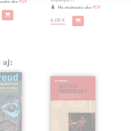
omezenými f...
a
M
hnutie ako
PDF
Na stiahnutie ako
PDF
5,
6,00 €
 aj: