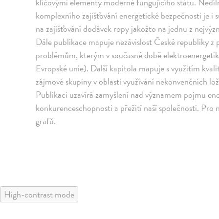
klíčovými elementy moderně fungujícího státu. Nedíln
komplexního zajišťování energetické bezpečnosti je i s
na zajišťování dodávek ropy jakožto na jednu z nejvýz
Dále publikace mapuje nezávislost České republiky z 
problémům, kterým v současné době elektroenergetika
Evropské unie). Další kapitola mapuje s využitím kvalit
zájmové skupiny v oblasti využívání nekonvenčních lo
Publikaci uzavírá zamyšlení nad významem pojmu ene
konkurenceschopnosti a přežití naší společnosti. Pro 
grafů.
High-contrast mode