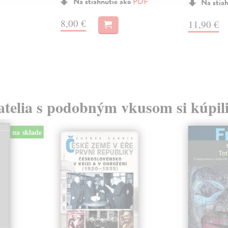
Na stiahnutie ako
PDF
Na stia
8,00 €
11,90 €
atelia s podobným vkusom si kúpili
na sklade