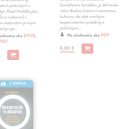
Somaliland a Somálsko, je definován
ašich politických a
velmi dlouhou historií a rozmanitou
ějin. Karel Hvížďala jako
kulturou, ale také mnohými
ůrce rozhovorů s
bezpečnostními problémy a
i osobnostmi je svými
politickými…
zachycuje…
Na stiahnutie ako
PDF
iahnutie ako
EPUB
,
PDF
8,00 €
€
E-KNIHA