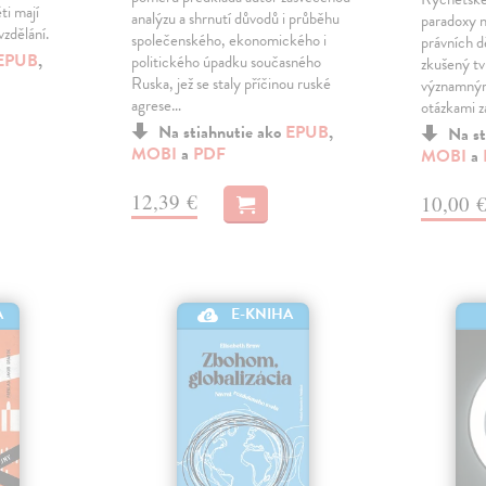
ti mají
analýzu a shrnutí důvodů i průběhu
paradoxy n
vzdělání.
společenského, ekonomického i
právních d
EPUB
,
politického úpadku současného
zkušený tv
Ruska, jež se staly příčinou ruské
významným
agrese…
otázkami 
Na stiahnutie ako
EPUB
,
Na st
MOBI
a
PDF
MOBI
a
12,39 €
10,00 
A
E-KNIHA