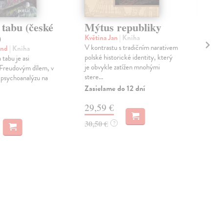
 tabu (české
Mýtus republiky
Un
)
sl
Květina Jan
| Kniha
V kontrastu s tradičním narativem
und
| Kniha
Kov
polské historické identity, který
tabu je asi
U př
je obvykle zatížen mnohými
 Freudovým dílem, v
česk
stere...
 psychoanalýzu na
kter
Zasielame do 12 dní
Zas
29,59 €
10
30,50 €
?
11,