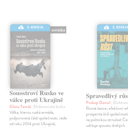
E-KNIHA
E-KNIH
novinka
Souostroví Rusko ve
Spravedlivý růs
válce proti Ukrajině
Prokop Daniel
| Elektro
Glanc Tomáš
| Elektronická kniha
Rovné šance, efektivní re
Válka, kterou ruská armáda,
prosperita širší společnosti
podporovaná částí společnosti, vede
na politickou strnulost Če
od roku 2014 proti Ukrajině,
udržuje spoustu drahých