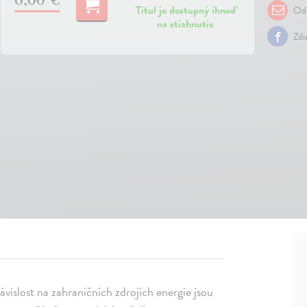
Titul je dostupný ihneď
Odp
na stiahnutie
Zdi
ávislost na zahraničních zdrojích energie jsou