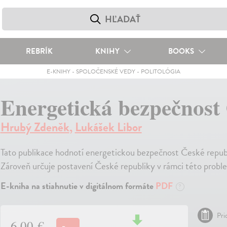
REBRÍK
KNIHY
BOOKS
E-KNIHY
-
SPOLOČENSKÉ VEDY
-
POLITOLÓGIA
Energetická bezpečnost
Hrubý Zdeněk
,
Lukášek Libor
Tato publikace hodnotí energetickou bezpečnost České republi
Zároveň určuje postavení České republiky v rámci této probl
E-kniha na stiahnutie v digitálnom formáte
PDF
?
Pri
6,00 €