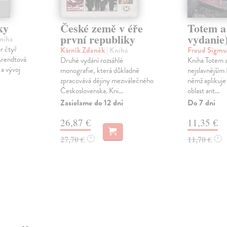
ky
České země v éře
Totem a
první republiky
vydanie
Kniha
r čtyř
Kárník Zdeněk
| Kniha
Freud Sigm
Arendtová
Druhé vydání rozsáhlé
Kniha Totem a 
 a vývoj
monografie, která důkladně
nejslavnějším
zpracovává dějiny meziválečného
němž aplikuje
Československa. Kni...
oblast ant...
Zasielame do 12 dní
Do 7 dní
26,87 €
11,35 €
27,70 €
11,70 €
?
?