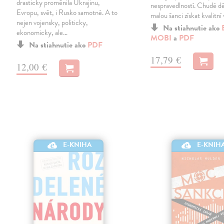
drasticky proměnila Ukrajinu,
nespravedlností. Chudé dě
Evropu, svět, i Rusko samotné. A to
malou šanci získat kvalitní 
nejen vojensky, politicky,
Na stiahnutie ako
ekonomicky, ale…
MOBI
a
PDF
Na stiahnutie ako
PDF
17,79 €
12,00 €
E-KNIHA
E-KNIH