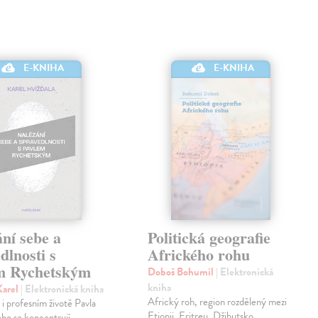
E-KNIHA
E-KNIHA
ní sebe a
Politická geografie
dlnosti s
Afrického rohu
m Rychetským
Doboš Bohumil
| Elektronická
kniha
Karel
| Elektronická kniha
Africký roh, region rozdělený mezi
i profesním životě Pavla
Etiopii, Eritreu, Džibutsko,
ho se koncentrují