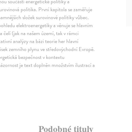
ou součástí energetické politiky a
urovinová politika. První kapitola se zaměřuje
namnějších složek surovinové politiky vůbec.
pohledu elektroenergetiky a věnuje se hlavním
 čelí (jak na našem území, tak v rámci
ativní analýzy na bázi teorie her hlavní
žisek zemního plynu ve středovýchodní Evropě.
rgetická bezpečnost v kontextu
názornost je text doplněn množstvím ilustrací a
Podobné tituly