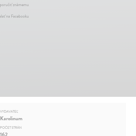
oručiť známemu
elať na Facebooku
VYDAVATEĽ
Karolinum
POČET STRÁN
162