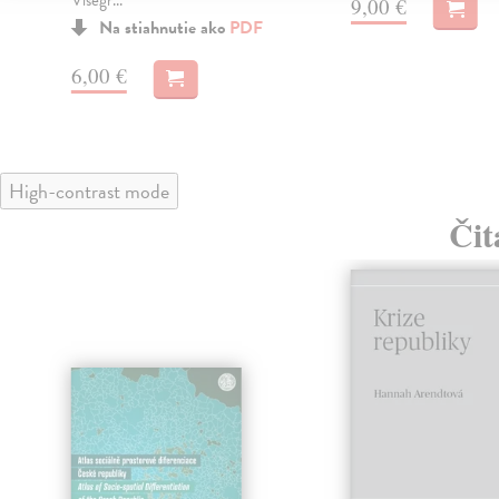
Visegr...
9,00 €
Na stiahnutie ako
PDF
6,00 €
High-contrast mode
Čit