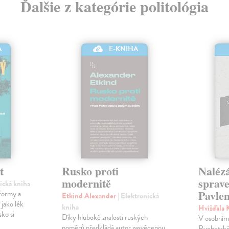
Ďalšie z kategórie politológia
A
E-KNIHA
t
Rusko proti
Nalézá
modernitě
sprave
nická kniha
Pavle
formy a
Etkind Alexander
| Elektronická
 jako lék
kniha
Hvížďala 
sko si
Díky hluboké znalosti ruských
V osobním 
poměrů předkládá autor zasvěcenou
Rychetské