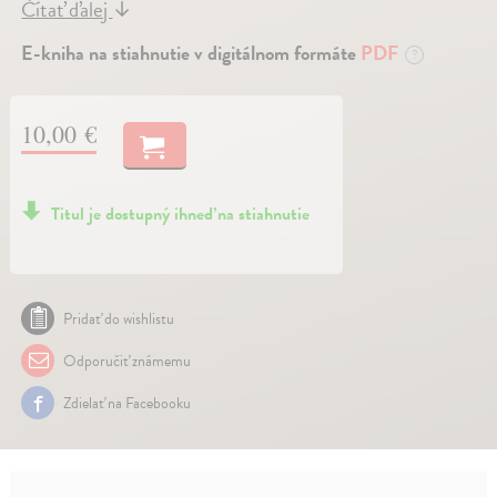
Čítať ďalej
↓
E-kniha na stiahnutie v digitálnom formáte
PDF
?
10,00 €
Titul je dostupný ihneď na stiahnutie
Pridať do wishlistu
Odporučiť známemu
Zdielať na Facebooku