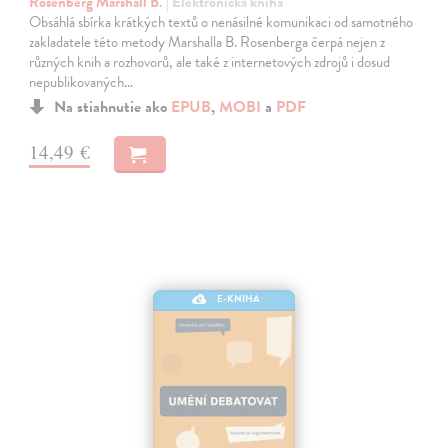
Rosenberg Marshall B.
| Elektronická kniha
Obsáhlá sbírka krátkých textů o nenásilné komunikaci od samotného
zakladatele této metody Marshalla B. Rosenberga čerpá nejen z
různých knih a rozhovorů, ale také z internetových zdrojů i dosud
nepublikovaných…
Na stiahnutie ako
EPUB
,
MOBI
a
PDF
14,49 €
E-KNIHA