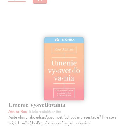
E-KNIHA
Umenie vysvetľovania
Atkins Ros
| Elektronická kniha
Máte obavy, ako udržať pozornosť ľudí počas prezentácie? Nie ste si
istí, kde začať, keď musíte napísať esej alebo správu?