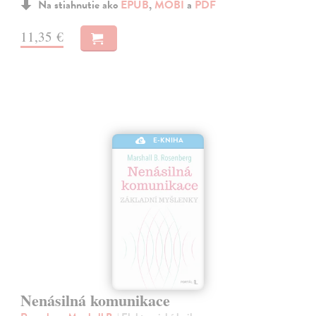
Na stiahnutie ako
EPUB
,
MOBI
a
PDF
11,35 €
E-KNIHA
Nenásilná komunikace