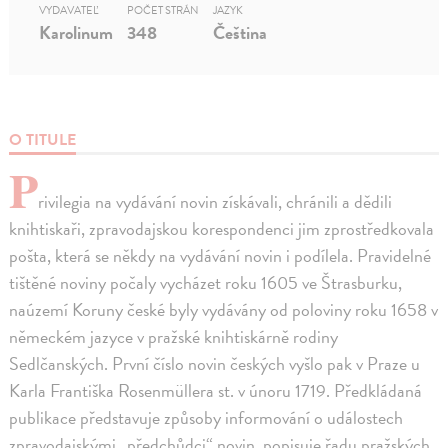
VYDAVATEĽ
POČET STRÁN
JAZYK
Karolinum
348
Čeština
O TITULE
P
rivilegia na vydávání novin získávali, chránili a dědili
knihtiskaři, zpravodajskou korespondenci jim zprostředkovala
pošta, která se někdy na vydávání novin i podílela. Pravidelné
tištěné noviny počaly vycházet roku 1605 ve Štrasburku,
naúzemí Koruny české byly vydávány od poloviny roku 1658 v
německém jazyce v pražské knihtiskárně rodiny
Sedlčanských. První číslo novin českých vyšlo pak v Praze u
Karla Františka Rosenmüllera st. v únoru 1719. Předkládaná
publikace představuje způsoby informování o událostech
zpravodajskými „předchůdci“ novin, popisuje řadu pražských