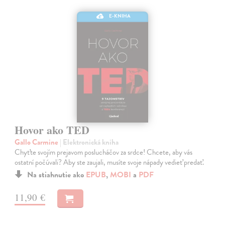
E-KNIHA
Hovor ako TED
Gallo Carmine
| Elektronická kniha
Chyťte svojím prejavom poslucháčov za srdce! Chcete, aby vás
ostatní počúvali? Aby ste zaujali, musíte svoje nápady vedieť predať.
Na stiahnutie ako
EPUB
,
MOBI
a
PDF
11,90 €