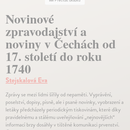
Prečítať ukážku
Novinové
zpravodajství a
noviny v Čechách od
17. století do roku
1740
Stejskalová Eva
Zprávy se mezi lidmi šířily od nepaměti. Vyprávění,
poselství, dopisy, písně, ale i psané novinky, vyobrazení a
letáky předcházely periodickým tiskovinám, které díky
pravidelnému a stálému uveřejňování „nejnovějších“
informací brzy dosáhly v tištěné komunikaci prvenství.