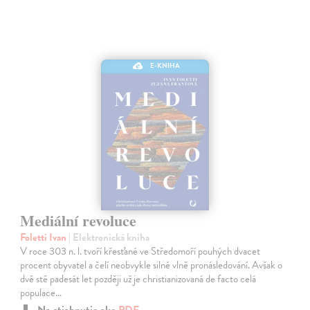
E-KNIHA
Mediální revoluce
Foletti Ivan
| Elektronická kniha
V roce 303 n. l. tvoří křesťané ve Středomoří pouhých dvacet
procent obyvatel a čelí neobvykle silné vlně pronásledování. Avšak o
dvě stě padesát let později už je christianizovaná de facto celá
populace…
Na stiahnutie ako
PDF