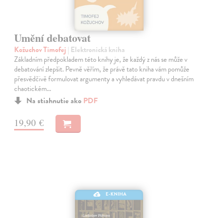
Umění debatovat
Kožuchov Timofej
| Elektronická kniha
Základním předpokladem této knihy je, že každý z nás se může v
debatování zlepšit. Pevně věřím, že právě tato kniha vám pomůže
přesvědčivě formulovat argumenty a vyhledávat pravdu v dnešním
chaotickém…
Na stiahnutie ako
PDF
19,90 €
E-KNIHA