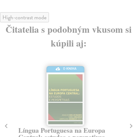
High-contrast mode
Čitatelia s podobným vkusom si
kúpili aj:
E-KNIHA
G
e
Língua Portuguesa na Europa
Če
Central: estudos e perspetivas