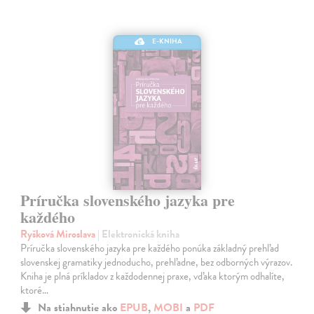
E-KNIHA
Príručka slovenského jazyka pre
každého
Ryšková Miroslava
| Elektronická kniha
Príručka slovenského jazyka pre každého ponúka základný prehľad
slovenskej gramatiky jednoducho, prehľadne, bez odborných výrazov.
Kniha je plná príkladov z každodennej praxe, vďaka ktorým odhalíte,
ktoré…
Na stiahnutie ako
EPUB
,
MOBI
a
PDF