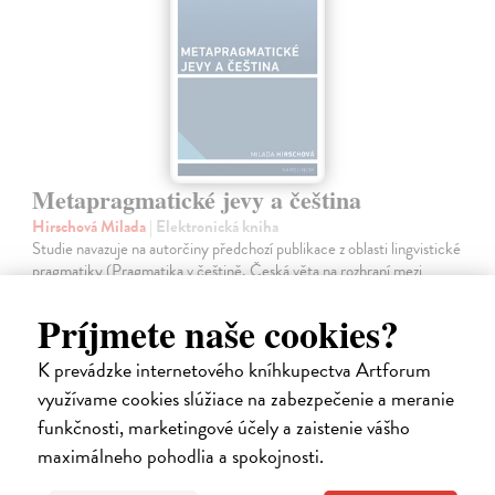
Metapragmatické jevy a čeština
Hirschová Milada
| Elektronická kniha
Studie navazuje na autorčiny předchozí publikace z oblasti lingvistické
pragmatiky (Pragmatika v češtině, Česká věta na rozhraní mezi
gramatikou a pragmatikou) a na některé stati zveřejněné v
posledních…
Príjmete naše cookies?
Na stiahnutie ako
PDF
K prevádzke internetového kníhkupectva Artforum
9,00 €
využívame cookies slúžiace na zabezpečenie a meranie
funkčnosti, marketingové účely a zaistenie vášho
maximálneho pohodlia a spokojnosti.