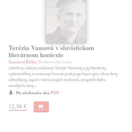
Terézia Vansová v slavistickom
literárnom kontexte
Gunišová Eliška
| Elektronická kniha
Literárny výskum osobnosti Terézie Vansovej a jej literárnej,
vydavateľskej a osvetovej činnosti poskytuje fascinujúci obraz ženy
odhodlanej, aspoň v rámci svojich možností, prispieť k blahu
mnohých; ženy…
Na stiahnutie ako
PDF
12,36 €