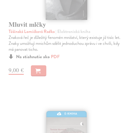
Mluvit mlčky
Těšínská Lomičková Radka
| Elektronická kniha
Znaková řeč je důležitý fenomén mnišství, který existuje již tisíc let.
Znaky umožňují mnichům sdělit jednoduchou zprávu i ve chvíli, kdy
má panovat ticho.
Na stiahnutie ako
PDF
9,00 €
E-KNIHA