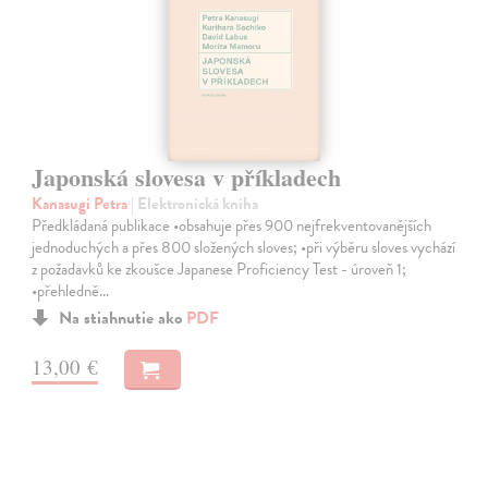
Japonská slovesa v příkladech
Kanasugi Petra
| Elektronická kniha
Předkládaná publikace •obsahuje přes 900 nejfrekventovanějších
jednoduchých a přes 800 složených sloves; •při výběru sloves vychází
z požadavků ke zkoušce Japanese Proficiency Test - úroveň 1;
•přehledně…
Na stiahnutie ako
PDF
13,00 €