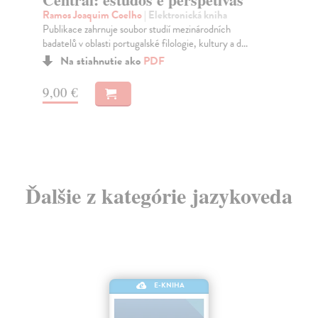
Cvi
Ramos Joaquim Coelho
| Elektronická kniha
stu
Publikace zahrnuje soubor studií mezinárodních
Za
badatelů v oblasti portugalské filologie, kultury a d...
9,
Na stiahnutie ako
PDF
9,
9,00 €
Ďalšie z kategórie jazykoveda
E-KNIHA