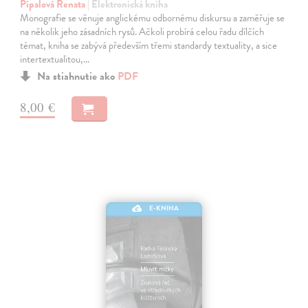
Pípalová Renata
| Elektronická kniha
Monografie se věnuje anglickému odbornému diskursu a zaměřuje se
na několik jeho zásadních rysů. Ačkoli probírá celou řadu dílčích
témat, kniha se zabývá především třemi standardy textuality, a sice
intertextualitou,…
Na stiahnutie ako
PDF
8,00 €
E-KNIHA