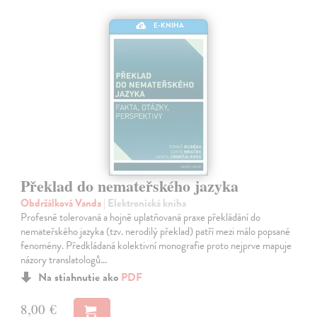
E-KNIHA
Překlad do nemateřského jazyka
Obdržálková Vanda
| Elektronická kniha
Profesně tolerovaná a hojně uplatňovaná praxe překládání do
nemateřského jazyka (tzv. nerodilý překlad) patří mezi málo popsané
fenomény. Předkládaná kolektivní monografie proto nejprve mapuje
názory translatologů…
Na stiahnutie ako
PDF
8,00 €