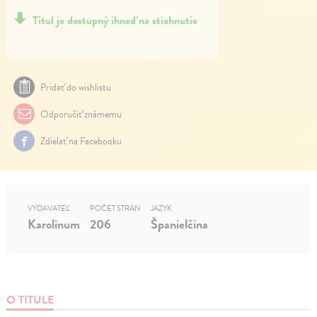
Titul je dostupný ihneď na stiahnutie
Pridať do wishlistu
Odporučiť známemu
Zdielať na Facebooku
VYDAVATEĽ
POČET STRÁN
JAZYK
Karolinum
206
Španielčina
O TITULE