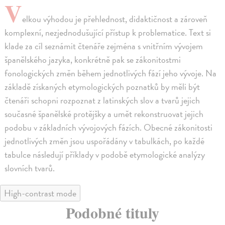
V
elkou výhodou je přehlednost, didaktičnost a zároveň
komplexní, nezjednodušující přístup k problematice. Text si
klade za cíl seznámit čtenáře zejména s vnitřním vývojem
španělského jazyka, konkrétně pak se zákonitostmi
fonologických změn během jednotlivých fází jeho vývoje. Na
základě získaných etymologických poznatků by měli být
čtenáři schopni rozpoznat z latinských slov a tvarů jejich
současné španělské protějšky a umět rekonstruovat jejich
podobu v základních vývojových fázích. Obecné zákonitosti
jednotlivých změn jsou uspořádány v tabulkách, po každé
tabulce následují příklady v podobě etymologické analýzy
slovních tvarů.
High-contrast mode
Podobné tituly