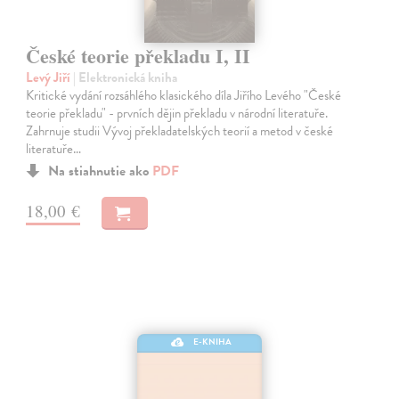
České teorie překladu I, II
Levý Jiří
| Elektronická kniha
Kritické vydání rozsáhlého klasického díla Jiřího Levého "České
teorie překladu" - prvních dějin překladu v národní literatuře.
Zahrnuje studii Vývoj překladatelských teorií a metod v české
literatuře…
Na stiahnutie ako
PDF
18,00 €
E-KNIHA