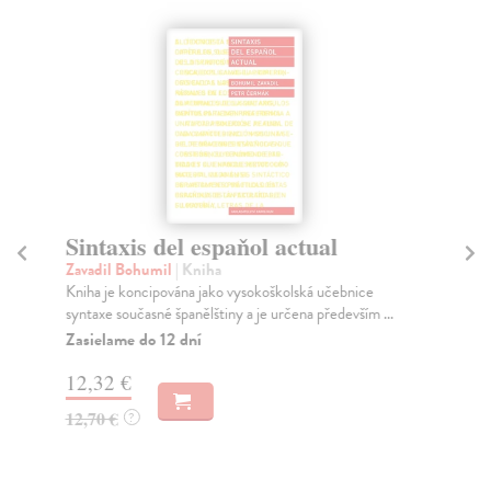
Sintaxis del espaňol actual
M
Zavadil Bohumil
| Kniha
Za
Kniha je koncipována jako vysokoškolská učebnice
Kni
syntaxe současné španělštiny a je určena především ...
his
zv..
Zasielame do 12 dní
Za
12,32 €
20
12,70 €
?
21