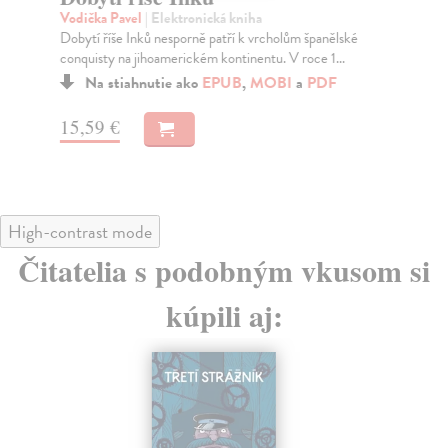
Vodička Pavel
| Elektronická kniha
Lev
Dobytí říše Inků nesporně patří k vrcholům španělské
Sla
conquisty na jihoamerickém kontinentu. V roce 1...
obj
Na stiahnutie ako
EPUB
,
MOBI
a
PDF
15,59 €
9,
High-contrast mode
Čitatelia s podobným vkusom si
kúpili aj: