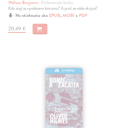
Wallace Benjamin
| Elektronická kniha
Kdo stojí za vynálezem bitcoinu? A proč se stále skrývá?
Na stiahnutie ako
EPUB
,
MOBI
a
PDF
20,49 €
E-KNIHA