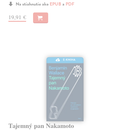
Na stiahnutie ako
EPUB
a
PDF
19,91 €
E-KNIHA
Tajemný pan Nakamoto