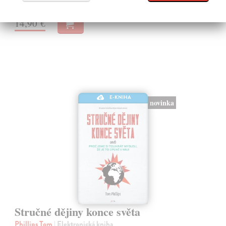
Na stiahnutie ako
EPUB
,
MOBI
a
PDF
14,90 €
E-KNIHA
novinka
Stručné dějiny konce světa
Phillips Tom
| Elektronická kniha