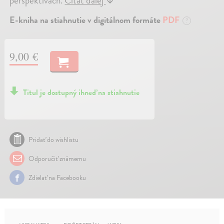
perspektivách.
Čítať ďalej
E-kniha na stiahnutie v digitálnom formáte
PDF
?
9,00 €
Titul je dostupný ihneď na stiahnutie
Pridať do wishlistu
Odporučiť známemu
Zdielať na Facebooku