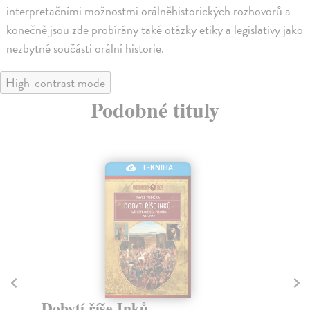
interpretačními možnostmi orálněhistorických rozhovorů a
konečně jsou zde probírány také otázky etiky a legislativy jako
nezbytné součásti orální historie.
High-contrast mode
Podobné tituly
E-KNIHA
Dobytí říše Inků
Je