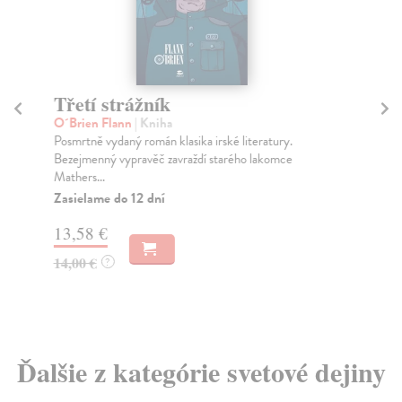
Třetí strážník
Ot
O´Brien Flann
| Kniha
Ad
Posmrtně vydaný román klasika irské literatury.
Na 
Bezejmenný vypravěč zavraždí starého lakomce
vzn
Mathers...
válk
Zasielame do 12 dní
Za
13,58 €
14
14,00 €
15
?
Ďalšie z kategórie svetové dejiny