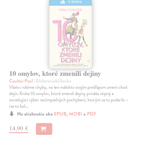
E-KNIHA
10 omylov, ktoré zmenili dejiny
Coulter Paul
| Elektronická kniha
Všetci robíme chyby, no len málokto svojím prešľapom zmení chod
dejín. Kniha 10 omylov, ktoré zmenili dejiny prináša vtipný a
osviežujúci výber neúmyselných pochybení, ktorým sa to podarilo –
raz to bol…
Na stiahnutie ako
EPUB
,
MOBI
a
PDF
14,90 €