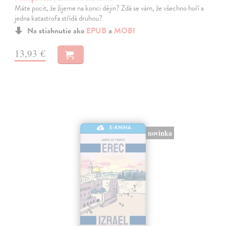
Máte pocit, že žijeme na konci dějin? Zdá se vám, že všechno hoří a
jedna katastrofa střídá druhou?
Na stiahnutie ako
EPUB
a
MOBI
13,93 €
E-KNIHA
novinka