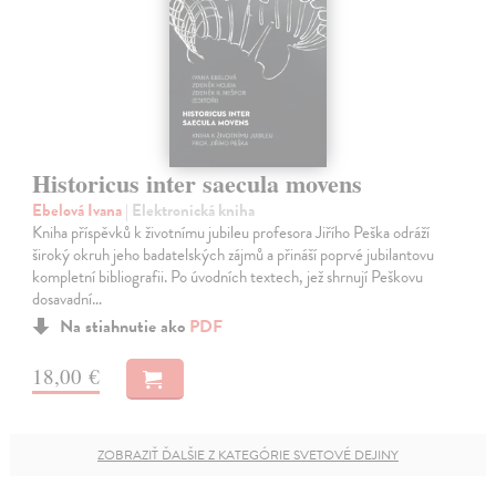
Historicus inter saecula movens
Ebelová Ivana
| Elektronická kniha
Kniha příspěvků k životnímu jubileu profesora Jiřího Peška odráží
široký okruh jeho badatelských zájmů a přináší poprvé jubilantovu
kompletní bibliografii. Po úvodních textech, jež shrnují Peškovu
dosavadní…
Na stiahnutie ako
PDF
18,00 €
ZOBRAZIŤ ĎALŠIE Z KATEGÓRIE SVETOVÉ DEJINY