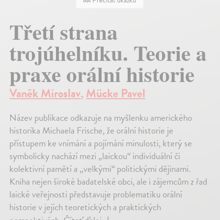
Prečítať ukážku
Třetí strana
trojúhelníku. Teorie a
praxe orální historie
Vaněk Miroslav
,
Mücke Pavel
Název publikace odkazuje na myšlenku amerického
historika Michaela Frische, že orální historie je
přístupem ke vnímání a pojímání minulosti, který se
symbolicky nachází mezi „laickou“ individuální či
kolektivní pamětí a „velkými“ politickými dějinami.
Kniha nejen široké badatelské obci, ale i zájemcům z řad
laické veřejnosti představuje problematiku orální
historie v jejích teoretických a praktických
↓