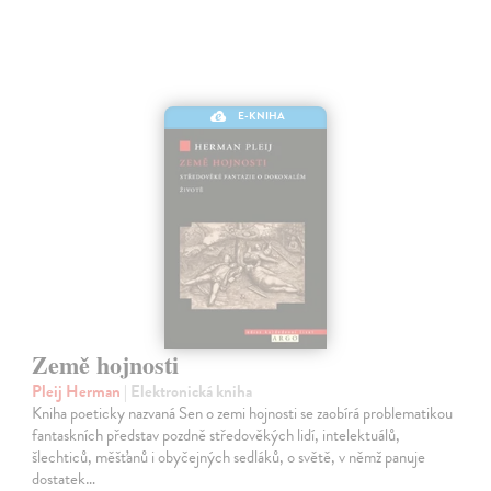
E-KNIHA
Země hojnosti
Pleij Herman
| Elektronická kniha
Kniha poeticky nazvaná Sen o zemi hojnosti se zaobírá problematikou
fantaskních představ pozdně středověkých lidí, intelektuálů,
šlechticů, měšťanů i obyčejných sedláků, o světě, v němž panuje
dostatek…