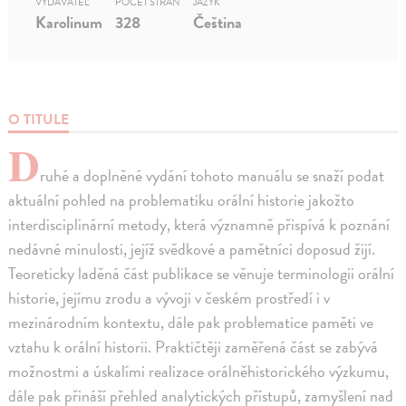
VYDAVATEĽ
POČET STRÁN
JAZYK
Karolinum
328
Čeština
O TITULE
D
ruhé a doplněné vydání tohoto manuálu se snaží podat
aktuální pohled na problematiku orální historie jakožto
interdisciplinární metody, která významně přispívá k poznání
nedávné minulosti, jejíž svědkové a pamětníci doposud žijí.
Teoreticky laděná část publikace se věnuje terminologii orální
historie, jejímu zrodu a vývoji v českém prostředí i v
mezinárodním kontextu, dále pak problematice paměti ve
vztahu k orální historii. Praktičtěji zaměřená část se zabývá
možnostmi a úskalími realizace orálněhistorického výzkumu,
dále pak přináší přehled analytických přístupů, zamyšlení nad