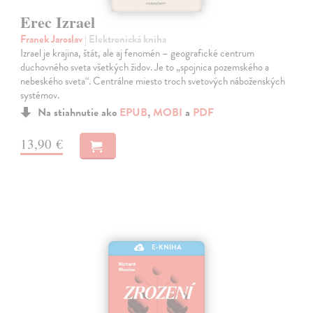
Erec Izrael
Franek Jaroslav
| Elektronická kniha
Izrael je krajina, štát, ale aj fenomén – geografické centrum
duchovného sveta všetkých židov. Je to „spojnica pozemského a
nebeského sveta“. Centrálne miesto troch svetových náboženských
systémov.
Na stiahnutie ako
EPUB
,
MOBI
a
PDF
13,90 €
E-KNIHA