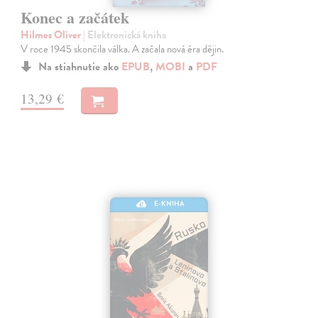
Konec a začátek
Hilmes Oliver
| Elektronická kniha
V roce 1945 skončila válka. A začala nová éra dějin.
Na stiahnutie ako
EPUB
,
MOBI
a
PDF
13,29 €
E-KNIHA