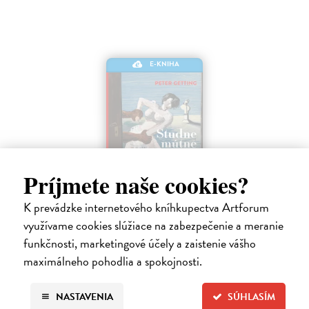
E-KNIHA
Príjmete naše cookies?
K prevádzke internetového kníhkupectva Artforum
Studne mútne
využívame cookies slúžiace na zabezpečenie a meranie
Getting Peter
| Elektronická kniha
funkčnosti, marketingové účely a zaistenie vášho
Sú ikonickými postavami našej kultúry. Postavili im sochy a
maximálneho pohodlia a spokojnosti.
pomenovali po nich ulice, majú svoje nespochybniteľné miesto v
lexikónoch literatúry aj učebniciach, slovenské moderné umenie sa
bez nich nedá…
NASTAVENIA
SÚHLASÍM