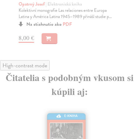
Pragensia obsahuje příspěvky českých a argentinských
Li
...
en
Na stiahnutie ako
PDF
8,00 €
5
High-contrast mode
Čitatelia s podobným vkusom si
kúpili aj:
E-KNIHA