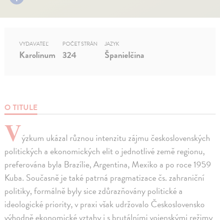
VYDAVATEĽ
POČET STRÁN
JAZYK
Karolinum
324
Španielčina
O TITULE
V
ýzkum ukázal různou intenzitu zájmu československých
politických a ekonomických elit o jednotlivé země regionu,
preferována byla Brazílie, Argentina, Mexiko a po roce 1959
Kuba. Současně je také patrná pragmatizace čs. zahraniční
politiky, formálně byly sice zdůrazňovány politické a
ideologické priority, v praxi však udržovalo Československo
výhodně ekonomické vztahy i s brutálními vojenskými režimy