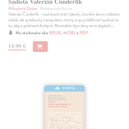
Sadista Valerián Čunderlík
Mikušovič Dušan
| Elektronická kniha
Valerián Čunderlík - muž dvoch tvárí: básnik, ktorého šarmu málokto
odolal, ale aj sebecký manipulátor, ktorý svoju príťažlivosť využíval na
to, aby si podmanil druhých. Minimálne štyri ženy na to doplatili.…
Na stiahnutie ako
EPUB
,
MOBI
a
PDF
14,90 €
E-KNIHA