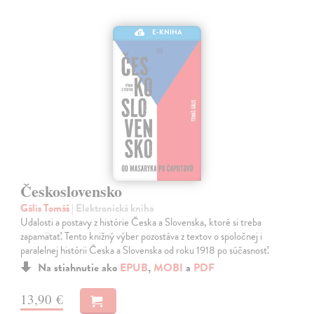
E-KNIHA
Československo
Gális Tomáš
| Elektronická kniha
Udalosti a postavy z histórie Česka a Slovenska, ktoré si treba
zapamätať. Tento knižný výber pozostáva z textov o spoločnej i
paralelnej histórii Česka a Slovenska od roku 1918 po súčasnosť.
Na stiahnutie ako
EPUB
,
MOBI
a
PDF
13,90 €