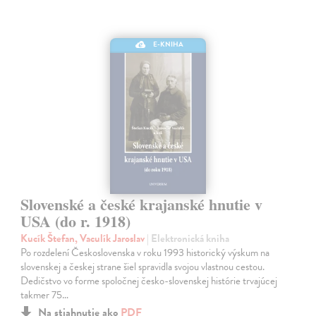
E-KNIHA
Slovenské a české krajanské hnutie v
USA (do r. 1918)
Kucík Štefan, Vaculík Jaroslav
| Elektronická kniha
Po rozdelení Československa v roku 1993 historický výskum na
slovenskej a českej strane šiel spravidla svojou vlastnou cestou.
Dedičstvo vo forme spoločnej česko-slovenskej histórie trvajúcej
takmer 75…
Na stiahnutie ako
PDF