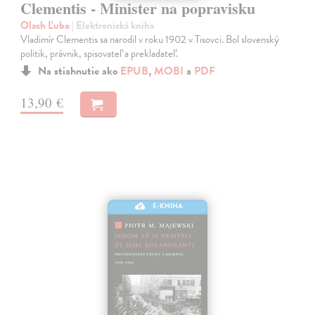
Clementis - Minister na popravisku
Olach Ľubo
| Elektronická kniha
Vladimír Clementis sa narodil v roku 1902 v Tisovci. Bol slovenský
politik, právnik, spisovateľ a prekladateľ.
Na stiahnutie ako
EPUB
,
MOBI
a
PDF
13,90 €
E-KNIHA