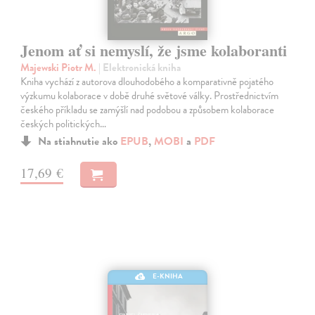
Jenom ať si nemyslí, že jsme kolaboranti
Majewski Piotr M.
| Elektronická kniha
Kniha vychází z autorova dlouhodobého a komparativně pojatého
výzkumu kolaborace v době druhé světové války. Prostřednictvím
českého příkladu se zamýšlí nad podobou a způsobem kolaborace
českých politických…
Na stiahnutie ako
EPUB
,
MOBI
a
PDF
17,69 €
E-KNIHA