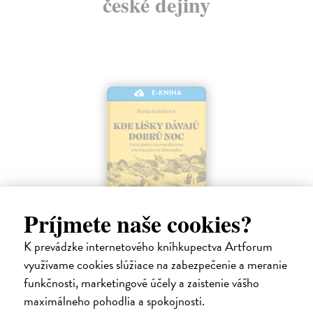
české dejiny
E-KNIHA
Príjmete naše cookies?
K prevádzke internetového kníhkupectva Artforum
Kde líšky dávajú dobrú noc
využívame cookies slúžiace na zabezpečenie a meranie
Kubátová Hana
| Elektronická kniha
funkčnosti, marketingové účely a zaistenie vášho
V prvých rokoch svojej existencie sa slovenský štát vo svete
poznačenom vojnovým pustošením javil ako oáza mieru a hojnosti.
maximálneho pohodlia a spokojnosti.
Budovanie chodníkov a kanalizácie, stavebný ruch, veselé sprievody a