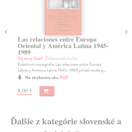
Las relaciones entre Europa
La
Oriental y América Latina 1945-
Op
1989
Sed
Pra
Opatrný Josef
| Elektronická kniha
...
Kolektivní monografie Las relaciones entre Europa
Latina y América Latina 1945–1989 přináší studie p...
Na stiahnutie ako
PDF
8,
8,00 €
Ďalšie z kategórie slovenské a