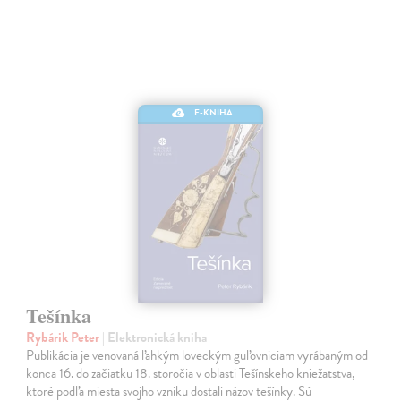
E-KNIHA
Tešínka
Rybárik Peter
| Elektronická kniha
Publikácia je venovaná ľahkým loveckým guľovniciam vyrábaným od
konca 16. do začiatku 18. storočia v oblasti Tešínskeho kniežatstva,
ktoré podľa miesta svojho vzniku dostali názov tešínky. Sú