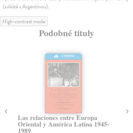
(zvláště s Argentinou).
High-contrast mode
Podobné tituly
E-KNIHA
Las relaciones checo-argentinas
C
-
1
Opatrný Josef
| Elektronická kniha
Sedmatřicátý svazek Supplement Ibero-Americana
M