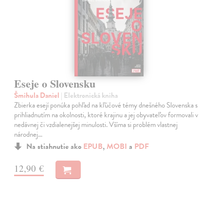
Eseje o Slovensku
Šmihula Daniel
| Elektronická kniha
Zbierka esejí ponúka pohľad na kľúčové témy dnešného Slovenska s
prihliadnutím na okolnosti, ktoré krajinu a jej obyvateľov formovali v
nedávnej či vzdialenejšej minulosti. Všíma si problém vlastnej
národnej…
Na stiahnutie ako
EPUB
,
MOBI
a
PDF
12,90 €