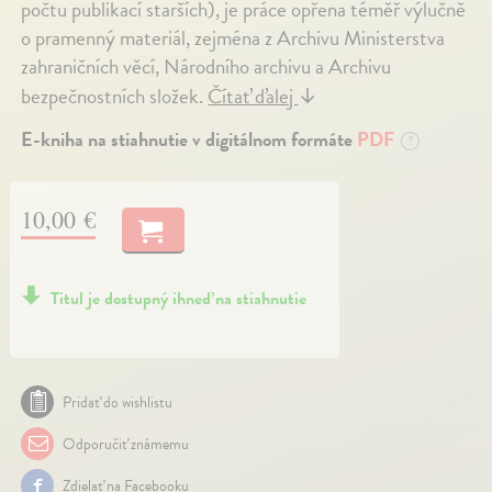
počtu publikací starších), je práce opřena téměř výlučně
o pramenný materiál, zejména z Archivu Ministerstva
zahraničních věcí, Národního archivu a Archivu
bezpečnostních složek.
Čítať ďalej
↓
E-kniha na stiahnutie v digitálnom formáte
PDF
?
10,00 €
Titul je dostupný ihneď na stiahnutie
Pridať do wishlistu
Odporučiť známemu
Zdielať na Facebooku