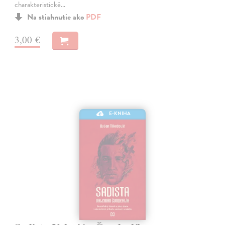
charakteristické…
Na stiahnutie ako
PDF
3,00 €
E-KNIHA