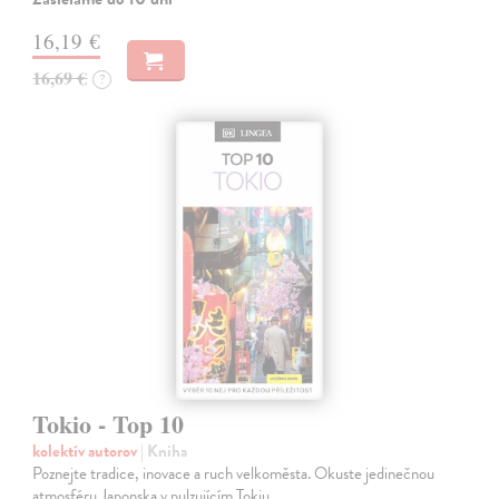
16,19 €
16,69 €
?
Tokio - Top 10
kolektív autorov
| Kniha
Poznejte tradice, inovace a ruch velkoměsta. Okuste jedinečnou
atmosféru Japonska v pulzujícím Tokiu.