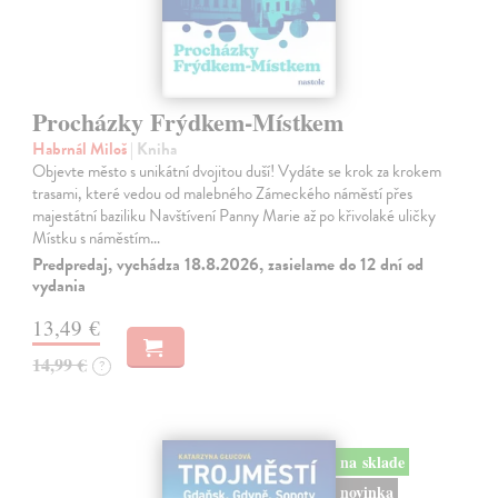
Procházky Frýdkem-Místkem
Habrnál Miloš
| Kniha
Objevte město s unikátní dvojitou duší! Vydáte se krok za krokem
trasami, které vedou od malebného Zámeckého náměstí přes
majestátní baziliku Navštívení Panny Marie až po křivolaké uličky
Místku s náměstím…
Predpredaj, vychádza 18.8.2026, zasielame do 12 dní od
vydania
13,49 €
14,99 €
?
na sklade
novinka