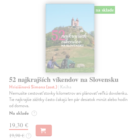
na sklade
52 najkrajších víkendov na Slovensku
Hricišinová Simona (zost.)
| Kniha
Nemusíte cestovať stovky kilometrov ani plánovať veľkú dovolenku.
Tie najkrajšie zážitky často čakajú len pár desiatok minút alebo hodín
od domova.
Na sklade
?
19,30 €
19,90 €
?