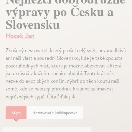
výpravy po Česku a
Slovensku
Hocek Jan
Zkušený cestovatel, který prošel celý svět, nezanedbává
ani naši vlast a sousední Slovensko, kde je také spousta
pozoruhodných míst, která je možné objevovat a která
jsou krásná v každém ročním období. Tentokrát nás
nezve do exotických končin, nýbrž do těch koutů naší
země, kde se nabízejí přírodní a krajinné zajímavosti
nejrůznějších typů.
Čítať ďalej
↓
Kúpiť
Rezervovať v kníhkupectve