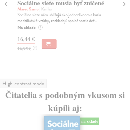
Sociálne siete musia byť zničené
S
K
Marec Samo
| Kniha
Sociálne siete nám ubližujú ako jednotlivcom a kazia
Mik
medziľudské vzťahy, rozkladajú spoločnosť a def...
Mon
o k
Na sklade
?
Na
16,44 €
23
16,95 €
?
24
High-contrast mode
Čitatelia s podobným vkusom si
kúpili aj:
na sklade