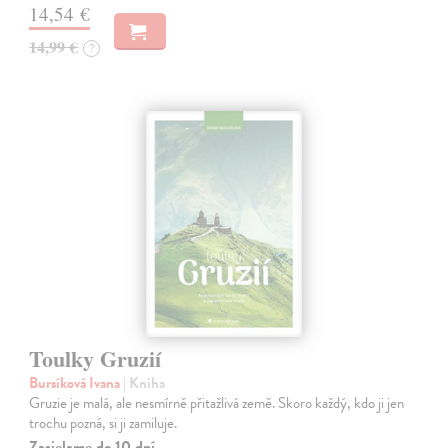
14,54 €
14,99 €
?
Toulky Gruzií
Bursíková Ivana
| Kniha
Gruzie je malá, ale nesmírně přitažlivá země. Skoro každý, kdo ji jen
trochu pozná, si ji zamiluje.
Zasielame do 10 dní