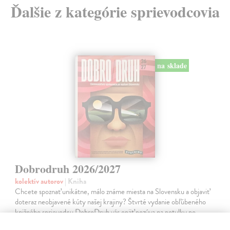
Ďalšie z kategórie sprievodcovia
na sklade
Dobrodruh 2026/2027
kolektív autorov
| Kniha
Chcete spoznať unikátne, málo známe miesta na Slovensku a objaviť
doteraz neobjavené kúty našej krajiny? Štvrté vydanie obľúbeného
knižného sprievodcu DobroDruh vás opäť pozýva na potulky po
slovenskej…