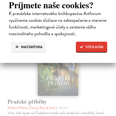
Príjmete naše cookies?
Na sklade
?
23,74 €
K prevádzke internetového kníhkupectva Artforum
využívame cookies slúžiace na zabezpečenie a meranie
24,99 €
?
funkčnosti, marketingové účely a zaistenie vášho
maximálneho pohodlia a spokojnosti.
NASTAVENIA
SÚHLASÍM
Pražské příběhy
Hášová Klára, Černý David (ed.)
| Kniha
Víte, kde byste na Pražském hradě našli Jezdecké schodiště, které