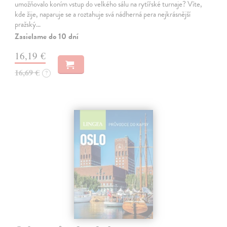
umožňovalo koním vstup do velkého sálu na rytířské turnaje? Víte,
kde žije, naparuje se a roztahuje svá nádherná pera nejkrásnější
pražský…
Zasielame do 10 dní
16,19 €
16,69 €
?