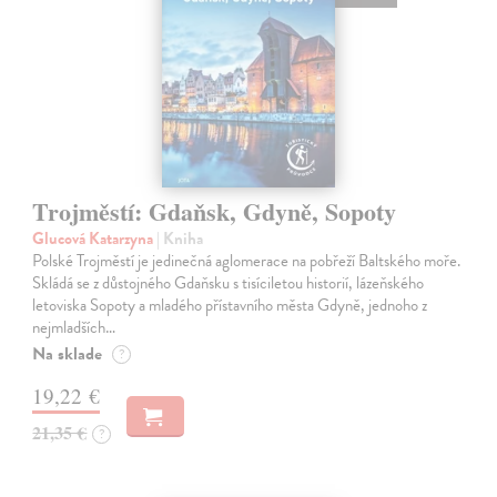
Trojměstí: Gdaňsk, Gdyně, Sopoty
Glucová Katarzyna
| Kniha
Polské Trojměstí je jedinečná aglomerace na pobřeží Baltského moře.
Skládá se z důstojného Gdaňsku s tisíciletou historií, lázeňského
letoviska Sopoty a mladého přístavního města Gdyně, jednoho z
nejmladších…
Na sklade
?
19,22 €
21,35 €
?