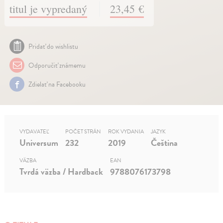
titul je vypredaný
23,45 €
Pridať do wishlistu
Odporučiť známemu
Zdielať na Facebooku
VYDAVATEĽ
POČET STRÁN
ROK VYDANIA
JAZYK
Universum
232
2019
Čeština
VÄZBA
EAN
Tvrdá väzba / Hardback
9788076173798