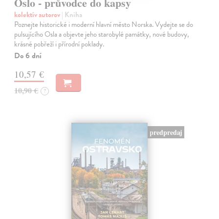
Oslo - průvodce do kapsy
kolektív autorov
| Kniha
Poznejte historické i moderní hlavní město Norska. Vydejte se do
pulsujícího Osla a objevte jeho starobylé památky, nové budovy,
krásné pobřeží i přírodní poklady.
Do 6 dní
10,57 €
10,90 €
?
predpredaj