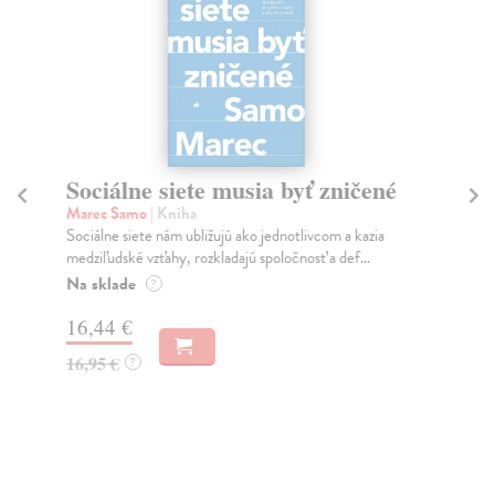
Sociálne siete musia byť zničené
S
K
Marec Samo
| Kniha
Sociálne siete nám ubližujú ako jednotlivcom a kazia
Mik
medziľudské vzťahy, rozkladajú spoločnosť a def...
Mon
o k
Na sklade
?
Na
16,44 €
23
16,95 €
?
24