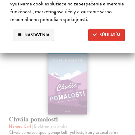
využívame cookies slúžiace na zabezpečenie a meranie
Ďalšie z kategórie filozofia
funkčnosti, marketingové účely a zaistenie vášho
maximálneho pohodlia a spokojnosti.
NASTAVENIA
SÚHLASÍM
E-KNIHA
Chvála pomalosti
Honoré Carl
| Elektronická kniha
Chvála pomalosti spochybňuje kult rýchlosti, ktorý sa začal veľmi