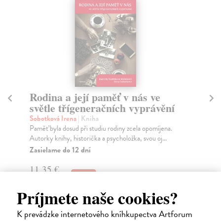
Rodina a její paměť v nás ve
světle třígeneračních vyprávění
Ro
Sobotková Irena
| Kniha
Du
Paměť byla dosud při studiu rodiny zcela opomíjena.
Ese
Autorky knihy, historička a psycholožka, svou oj...
fra
Zasielame do 12 dní
11,35 €
3,
11,70 €
?
Príjmete naše cookies?
K prevádzke internetového kníhkupectva Artforum