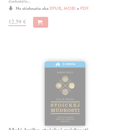
dvadsiateho…
Na stiahnutie ako
EPUB
,
MOBI
a
PDF
12,59 €
E-KNIHA
Malá kniha stoickej múdrosti