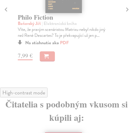
Philo Fiction
S
Beňovský Jiří
| Elektronická kniha
Ni
Víte, že pravým scenáristou Matrixu nebyl nikdo jiný
Zpě
než René Descartes? To je překvapující už jen p...
shr
Na stiahnutie ako
PDF
7,99 €
7,
High-contrast mode
Čitatelia s podobným vkusom si
kúpili aj: