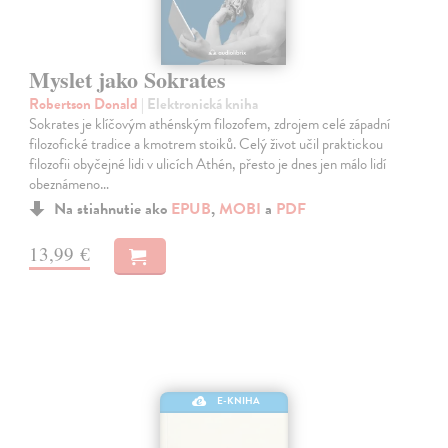
Myslet jako Sokrates
Robertson Donald
| Elektronická kniha
Sokrates je klíčovým athénským filozofem, zdrojem celé západní
filozofické tradice a kmotrem stoiků. Celý život učil praktickou
filozofii obyčejné lidi v ulicích Athén, přesto je dnes jen málo lidí
obeznámeno…
Na stiahnutie ako
EPUB
,
MOBI
a
PDF
13,99 €
E-KNIHA