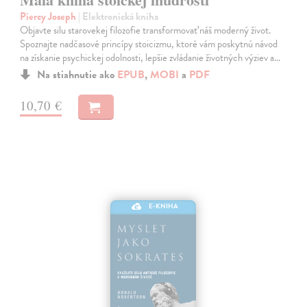
Piercy Joseph
| Elektronická kniha
Objavte silu starovekej filozofie transformovať náš moderný život.
Spoznajte nadčasové princípy stoicizmu, ktoré vám poskytnú návod
na získanie psychickej odolnosti, lepšie zvládanie životných výziev a…
Na stiahnutie ako
EPUB
,
MOBI
a
PDF
10,70 €
E-KNIHA