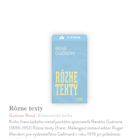
E-KNIHA
Rôzne texty
Guénon René
| Elektronická kniha
Knihu francúzskeho metafyzického spisovateľa Reného Guénona
(1886-1951) Rôzne texty (franc. Mélanges) zostavil editor Roger
Maridort pre vydavateľstvo Gallimard v roku 1976 pri príležitosti