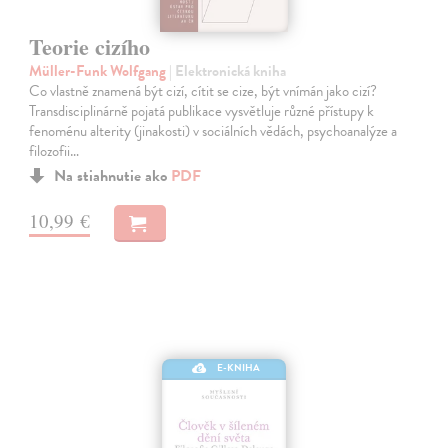
Teorie cizího
Müller-Funk Wolfgang
| Elektronická kniha
Co vlastně znamená být cizí, cítit se cize, být vnímán jako cizí?
Transdisciplinárně pojatá publikace vysvětluje různé přístupy k
fenoménu alterity (jinakosti) v sociálních vědách, psychoanalýze a
filozofii…
Na stiahnutie ako
PDF
10,99 €
E-KNIHA