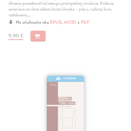
dôrazne presadzovať od nástupu priemyselnej revolúcie. Kniha sa
zameriava na rôzne oblasti života človeka – prácu, rodinný život,
vzdelávanie,…
Na stiahnutie ako
EPUB
,
MOBI
a
PDF
9,90 €
E-KNIHA