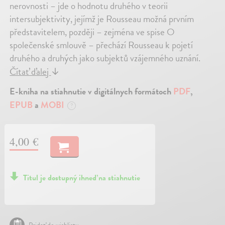
nerovnosti – jde o hodnotu druhého v teorii
intersubjektivity, jejímž je Rousseau možná prvním
představitelem, později – zejména ve spise O
společenské smlouvě – přechází Rousseau k pojetí
druhého a druhých jako subjektů vzájemného uznání.
Čítať ďalej
↓
E-kniha na stiahnutie v digitálnych formátoch
PDF
,
EPUB
a
MOBI
?
4,00 €
Titul je dostupný ihneď na stiahnutie