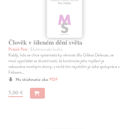
Člověk v šíleném dění světa
Prášek Petr
| Elektronická kniha
Každý, kdo se chce systematicky věnovat dílu Gillesa Deleuze, se
musí vypořádat se skutečností, že kontinuita jeho myšlení je
nabourána mnohými zlomy, z nichž tím největším je úzká spolupráce s
Félixem…
Na stiahnutie ako
PDF
5,00 €