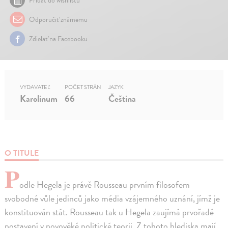
Pridať do wishlistu
Odporučiť známemu
Zdielať na Facebooku
VYDAVATEĽ
POČET STRÁN
JAZYK
Karolinum
66
Čeština
O TITULE
P
odle Hegela je právě Rousseau prvním filosofem
svobodné vůle jedinců jako média vzájemného uznání, jímž je
konstituován stát. Rousseau tak u Hegela zaujímá prvořadé
postavení v novověké politické teorii. Z tohoto hlediska mají