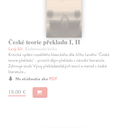
České teorie překladu I, II
Levý Jiří
| Elektronická kniha
Kritické vydání rozsáhlého klasického díla Jiřího Levého "České
teorie překladu" - prvních dějin překladu v národní literatuře.
Zahrnuje studii Vývoj překladatelských teorií a metod v české
literatuře…
Na stiahnutie ako
PDF
18,00 €