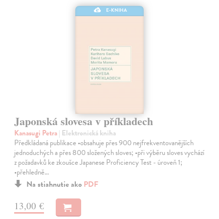
E-KNIHA
Japonská slovesa v příkladech
Kanasugi Petra
| Elektronická kniha
Předkládaná publikace •obsahuje přes 900 nejfrekventovanějších
jednoduchých a přes 800 složených sloves; •při výběru sloves vychází
z požadavků ke zkoušce Japanese Proficiency Test - úroveň 1;
•přehledně…
Na stiahnutie ako
PDF
13,00 €