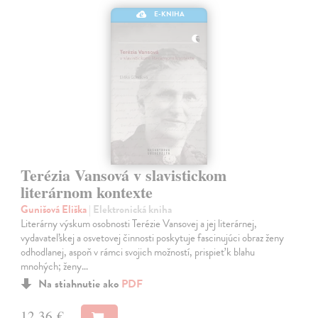
E-KNIHA
Terézia Vansová v slavistickom
literárnom kontexte
Gunišová Eliška
| Elektronická kniha
Literárny výskum osobnosti Terézie Vansovej a jej literárnej,
vydavateľskej a osvetovej činnosti poskytuje fascinujúci obraz ženy
odhodlanej, aspoň v rámci svojich možností, prispieť k blahu
mnohých; ženy…
Na stiahnutie ako
PDF
12,36 €