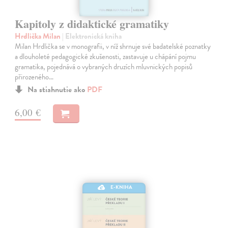
Kapitoly z didaktické gramatiky
Hrdlička Milan
| Elektronická kniha
Milan Hrdlička se v monografii, v níž shrnuje své badatelské poznatky
a dlouholeté pedagogické zkušenosti, zastavuje u chápání pojmu
gramatika, pojednává o vybraných druzích mluvnických popisů
přirozeného…
Na stiahnutie ako
PDF
6,00 €
E-KNIHA