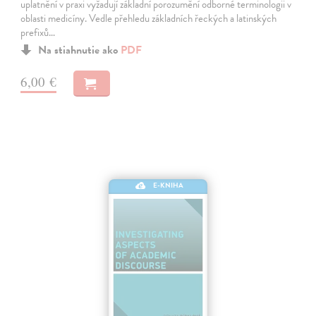
uplatnění v praxi vyžadují základní porozumění odborné terminologii v
oblasti medicíny. Vedle přehledu základních řeckých a latinských
prefixů…
Na stiahnutie ako
PDF
6,00 €
E-KNIHA