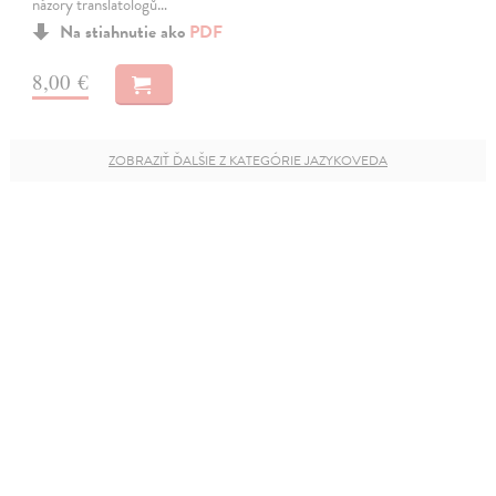
názory translatologů…
Na stiahnutie ako
PDF
8,00 €
ZOBRAZIŤ ĎALŠIE Z KATEGÓRIE JAZYKOVEDA