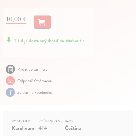
10,00 €
Titul je dostupný ihneď na stiahnutie
Pridať do wishlistu
Odporučiť známemu
Zdielať na Facebooku
VYDAVATEĽ
POČET STRÁN
JAZYK
Karolinum
414
Čeština