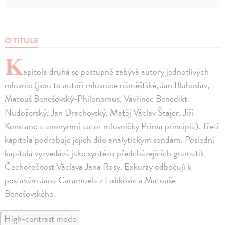
O TITULE
K
apitola druhá se postupně zabývá autory jednotlivých
mluvnic (jsou to autoři mluvnice náměšťské, Jan Blahoslav,
Matouš Benešovský-Philonomus, Vavřinec Benedikt
Nudožerský, Jan Drachovský, Matěj Václav Štajer, Jiří
Konstanc a anonymní autor mluvničky Prima principia). Třetí
kapitola podrobuje jejich dílo analytickým sondám. Poslední
kapitola vyzvedává jako syntézu předcházejících gramatik
Čechořečnost Václava Jana Rosy. Exkurzy odbočují k
postavám Jana Caramuela z Lobkovic a Matouše
Benešovského.
High-contrast mode