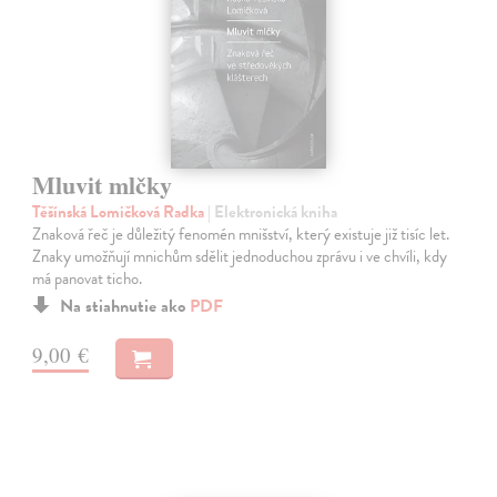
Mluvit mlčky
Těšínská Lomičková Radka
| Elektronická kniha
Znaková řeč je důležitý fenomén mnišství, který existuje již tisíc let.
Znaky umožňují mnichům sdělit jednoduchou zprávu i ve chvíli, kdy
má panovat ticho.
Na stiahnutie ako
PDF
9,00 €