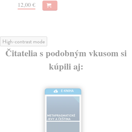
12,00 €
12
High-contrast mode
Čitatelia s podobným vkusom si
kúpili aj:
E-KNIHA