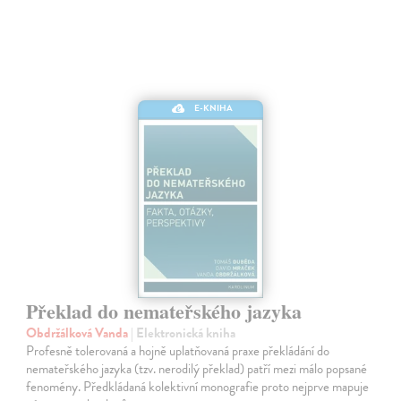
E-KNIHA
Překlad do nemateřského jazyka
Obdržálková Vanda
| Elektronická kniha
Profesně tolerovaná a hojně uplatňovaná praxe překládání do
nemateřského jazyka (tzv. nerodilý překlad) patří mezi málo popsané
fenomény. Předkládaná kolektivní monografie proto nejprve mapuje