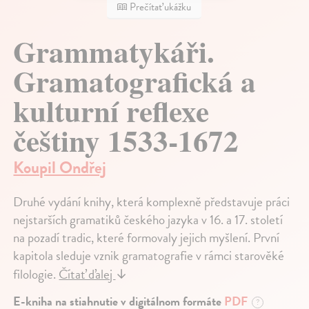
Prečítať ukážku
Grammatykáři.
Gramatografická a
kulturní reflexe
češtiny 1533-1672
Koupil Ondřej
Druhé vydání knihy, která komplexně představuje práci
nejstarších gramatiků českého jazyka v 16. a 17. století
na pozadí tradic, které formovaly jejich myšlení. První
kapitola sleduje vznik gramatografie v rámci starověké
filologie.
Čítať ďalej
↓
E-kniha na stiahnutie v digitálnom formáte
PDF
?