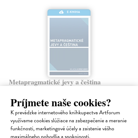
E-KNIHA
Metapragmatické jevy a čeština
Hirschová Milada
| Elektronická kniha
Studie navazuje na autorčiny předchozí publikace z oblasti lingvistické
Príjmete naše cookies?
pragmatiky (Pragmatika v češtině, Česká věta na rozhraní mezi
gramatikou a pragmatikou) a na některé stati zveřejněné v
K prevádzke internetového kníhkupectva Artforum
posledních…
využívame cookies slúžiace na zabezpečenie a meranie
Na stiahnutie ako
PDF
funkčnosti, marketingové účely a zaistenie vášho
9,00 €
maximálneho pohodlia a spokojnosti.