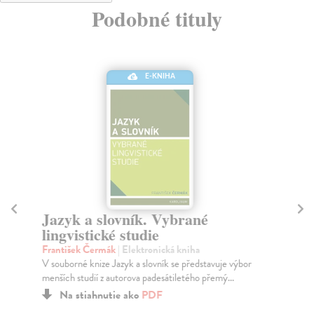
Podobné tituly
E-KNIHA
Jazyk a slovník. Vybrané
S
lingvistické studie
u
František Čermák
| Elektronická kniha
Wi
V souborné knize Jazyk a slovník se představuje výbor
Tit
menších studií z autorova padesátiletého přemý...
jed
Na stiahnutie ako
PDF