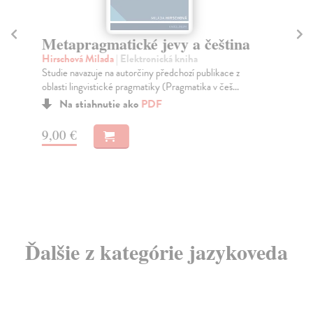
Metapragmatické jevy a čeština
R
sv
Hirschová Milada
| Elektronická kniha
Studie navazuje na autorčiny předchozí publikace z
Če
oblasti lingvistické pragmatiky (Pragmatika v češ...
Mon
par
Na stiahnutie ako
PDF
9,00 €
10
Ďalšie z kategórie jazykoveda