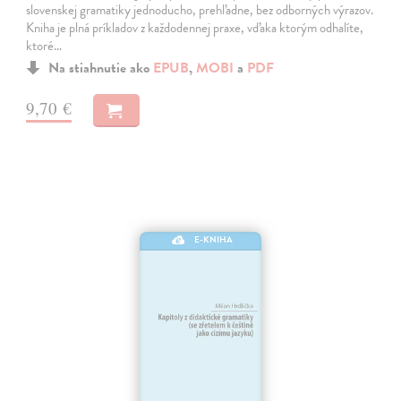
slovenskej gramatiky jednoducho, prehľadne, bez odborných výrazov.
Kniha je plná príkladov z každodennej praxe, vďaka ktorým odhalíte,
ktoré…
Na stiahnutie ako
EPUB
,
MOBI
a
PDF
9,70 €
E-KNIHA