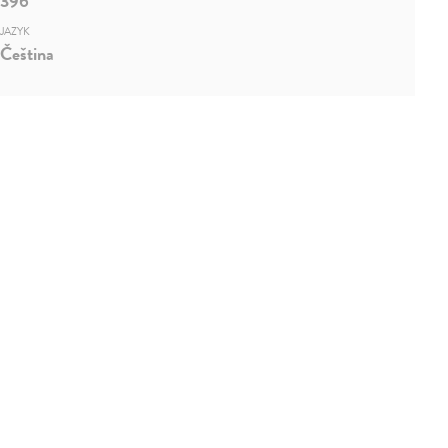
396
JAZYK
Čeština