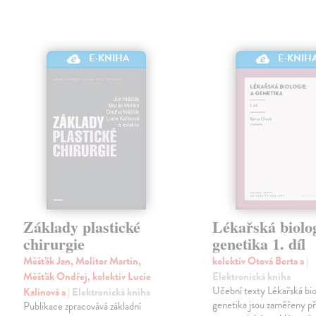
E-KNIHA
E-KNIH
Základy plastické
Lékařská biolog
chirurgie
genetika 1. díl
Měšťák Jan, Molitor Martin,
kolektív Otová Berta a
|
Měšťák Ondřej, kolektiv Lucie
Elektronická kniha
Učební texty Lékařská bio
Kalinová a
| Elektronická kniha
genetika jsou zaměřeny p
Publikace zpracovává základní