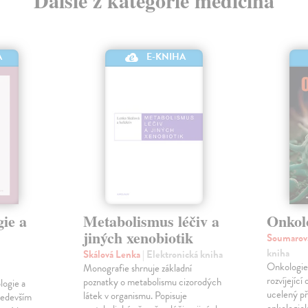
A
E-KNIHA
ie a
Metabolismus léčiv a
Onkol
jiných xenobiotik
Soumarov
kniha
Skálová Lenka
| Elektronická kniha
Onkologie
Monografie shrnuje základní
rozvíjejíc
poznatky o metabolismu cizorodých
logie a
ucelený p
látek v organismu. Popisuje
ředevším