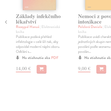
Základy infekčního
Nemoci z povo
lékařství
intoxikace
Rozsypal Hanuš
| Elektronická
Pelclová Daniela
| Ele
kniha
kniha
Publikace podává přehled
Publikace uvádí charakt
infektologie v celé šíři tak, aby
jednotlivých skupin nem
odpovídal moderní náplni oboru.
povolání podle seznamu
Odklání s...
povolán...
Na stiahnutie ako
PDF
Na stiahnutie a
14,00 €
9,00 €