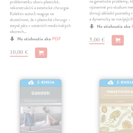
na genetické problémy, kt
problematiku oboru plastické,
významné pro studium me
rekonstrukční a estetické chirurgie.
shrnují základní poznatky 
Kolektiv autorů reaguje na
a dynamicky se rozvíjejíc
skutečnost, že v plastické chirurgii –
stejně jako v ostatních medicínských
Na stiahnutie ako
oborech…
Na stiahnutie ako
PDF
5,00 €
10,00 €
E-KNIHA
E-KNIH