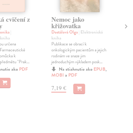
á cvičení z
Nemoc jako
Pr
y
křižovatka
Vš
pr
onika
|
Dostálová Olga
| Elektronická
 kniha
kniha
Sei
sou určena
Publikace se obrací k
kni
Farmaceutické
onkologickým pacientům a jejich
Všeo
pomůcka k
rodinám ve snaze jim
u ná
předmětu "Prak...
jednoduchým výkladem posk...
odpo
Vý..
hnutie ako
PDF
Na stiahnutie ako
EPUB
,
MOBI
a
PDF
7,19 €
6,