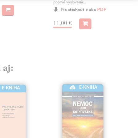
poprvé vyslovena...
10
Na stiahnutie ako
PDF
11,00 €
 aj:
E-KNIHA
E-KNIHA