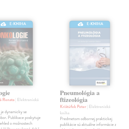
E-KNIHA
E-KNIHA
ogie
Pneumológia a
ftizeológia
á Renata
| Elektronická
Krištúfek Peter
| Elektronická
 je dynamicky se
kniha
í obor. Publikace poskytuje
Predmetom odbornej praktickej
řehled o možnostech
publikácie sú aktuálne informácie z