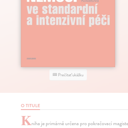
Prečítať ukážku
O TITULE
K
niha je primárně určena pro pokračovací magiste