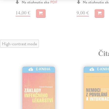
Na stiahnutie ako
PDF
Na stiahnutie a
14,00 €
9,00 €
High-contrast mode
Čit
E-KNIHA
E-KNI