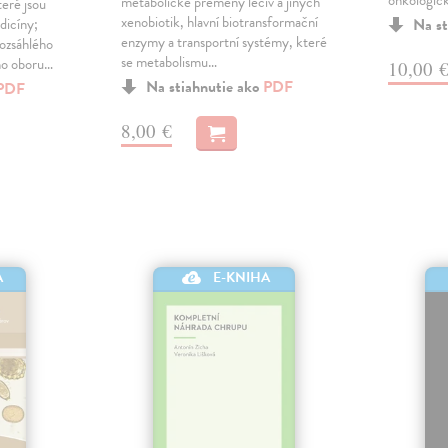
onkologick
metabolické přeměny léčiv a jiných
eré jsou
xenobiotik, hlavní biotransformační
dicíny;
Na st
enzymy a transportní systémy, které
rozsáhlého
se metabolismu…
ího oboru…
10,00 
Na stiahnutie ako
PDF
PDF
8,00 €
A
E-KNIHA