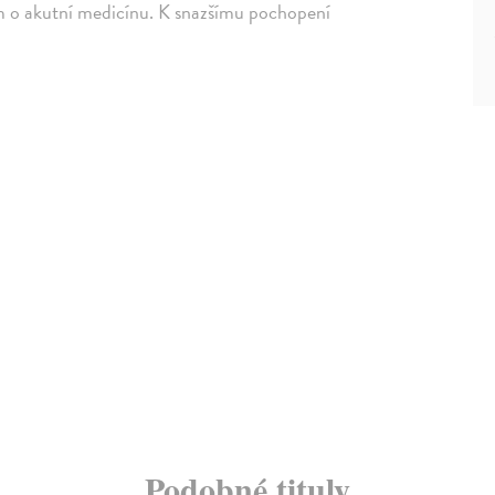
mem o akutní medicínu. K snazšímu pochopení
Podobné tituly