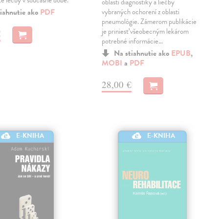
é léčby v současné době.
oblasti diagnostiky a liečby
iahnutie ako
PDF
vybraných ochorení z oblasti
pneumológie. Zámerom publikácie
je priniesť všeobecným lekárom
€
potrebné informácie…
Na stiahnutie ako
EPUB
,
MOBI
a
PDF
28,00 €
E-KNIHA
E-KNIHA