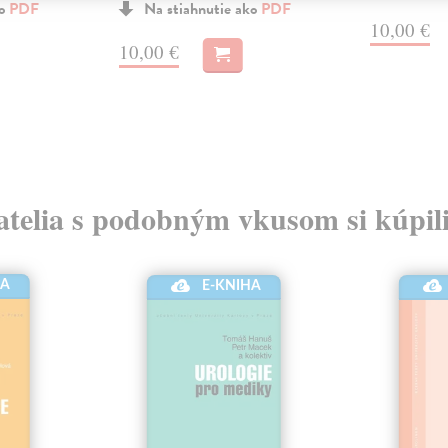
ko
PDF
Na stiahnutie ako
PDF
10,00 €
10,00 €
atelia s podobným vkusom si kúpili
HA
E-KNIHA