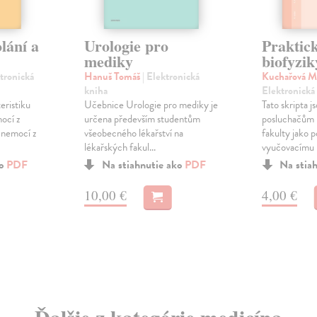
lání a
Urologie pro
Praktick
mediky
biofyzik
ktronická
Hanuš Tomáš
| Elektronická
Kuchařová M
kniha
Elektronická
eristiku
Učebnice Urologie pro mediky je
Tato skripta j
ocí z
určena především studentům
posluchačům 
 nemocí z
všeobecného lékařství na
fakulty jako 
lékařských fakul...
vyučovacímu 
ko
PDF
Na stiahnutie ako
PDF
Na stia
10,00 €
4,00 €
Ďalšie z kategórie medicína