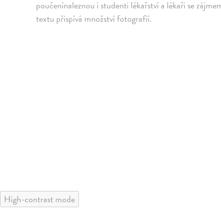
poučenínaleznou i studenti lékařství a lékaři se záj
textu přispívá množství fotografií.
High-contrast mode