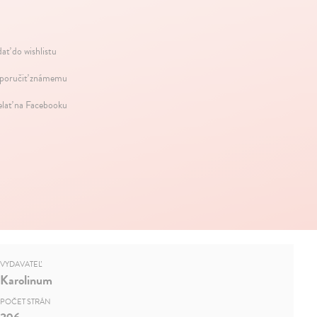
dať do wishlistu
oručiť známemu
elať na Facebooku
VYDAVATEĽ
Karolinum
POČET STRÁN