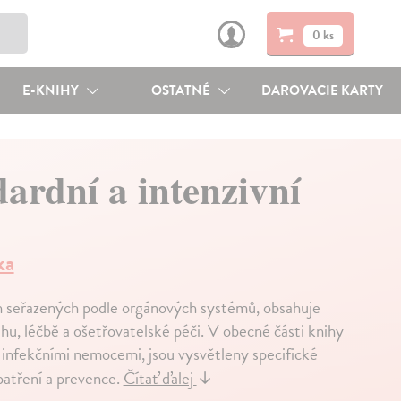
0 ks
E-KNIHY
OSTATNÉ
DAROVACIE KARTY
ardní a intenzivní
ka
h seřazených podle orgánových systémů, obsahuje
běhu, léčbě a ošetřovatelské péči. V obecné části knihy
s infekčními nemocemi, jsou vysvětleny specifické
patření a prevence.
Čítať ďalej
↓