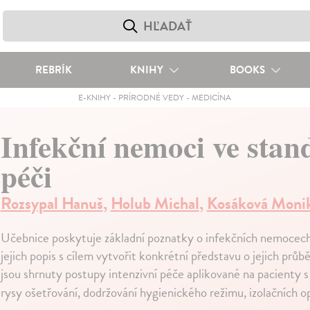
REBRÍK
KNIHY
BOOKS
E-KNIHY
-
PRÍRODNÉ VEDY
-
MEDICÍNA
Infekční nemoci ve stand
péči
Rozsypal Hanuš
,
Holub Michal
,
Kosáková Moni
Učebnice poskytuje základní poznatky o infekčních nemocec
jejich popis s cílem vytvořit konkrétní představu o jejich prů
jsou shrnuty postupy intenzivní péče aplikované na pacienty 
rysy ošetřování, dodržování hygienického režimu, izolačních o