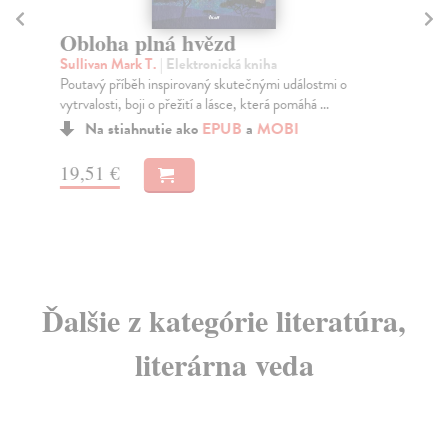
C
Ja
Obloha plná hvězd
Zuz
Sullivan Mark T.
| Elektronická kniha
nes
Poutavý příběh inspirovaný skutečnými událostmi o
Za
vytrvalosti, boji o přežití a lásce, která pomáhá ...
15
Na stiahnutie ako
EPUB
a
MOBI
16
19,51 €
Ďalšie z kategórie literatúra,
literárna veda