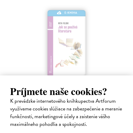
E-KNIHA
Jak se používá literatura
Príjmete naše cookies?
Felski Rita
| Elektronická kniha
Příručka o tom, jak číst, vnímat a využívat literární texty Literární
teoretička Rita Felski nabízí nový, osvěžující pohled na to, jak
K prevádzke internetového kníhkupectva Artforum
přistupovat k literatuře. Její kniha obhajuje čtení jakožto
využívame cookies slúžiace na zabezpečenie a meranie
nezastupitelnou…
funkčnosti, marketingové účely a zaistenie vášho
Na stiahnutie ako
PDF
maximálneho pohodlia a spokojnosti.
11,09 €