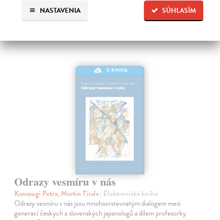
NASTAVENIA
SÚHLASÍM
E-KNIHA
Odrazy vesmíru v nás
Kanasugi Petra, Martin Tirala
| Elektronická kniha
Odrazy vesmíru v nás jsou mnohovrstevnatým dialogem mezi
generací českých a slovenských japanologů a dílem profesorky