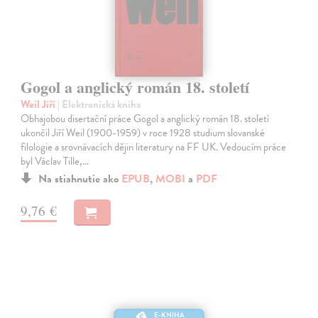
Gogol a anglický román 18. století
Weil Jiří
| Elektronická kniha
Obhajobou disertační práce Gogol a anglický román 18. století
ukončil Jiří Weil (1900-1959) v roce 1928 studium slovanské
filologie a srovnávacích dějin literatury na FF UK. Vedoucím práce
byl Václav Tille,…
Na stiahnutie ako
EPUB
,
MOBI
a
PDF
9,76 €
E-KNIHA