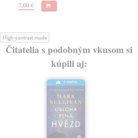
7,00 €
8,
High-contrast mode
Čitatelia s podobným vkusom si
kúpili aj:
E-KNIHA