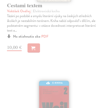
Cestami textem
Voktíšek Ondřej
| Elektronická kniha
Tázání po podobě a smyslu literární výuky na českých středních
školách je nestabilním terénem. Kniha nabízí odpověď v dílčím, ale
podstatném segmentu: v otázce dovednosti interpretovat literární
text a…
Na stiahnutie ako
PDF
10,00 €
E-KNIHA