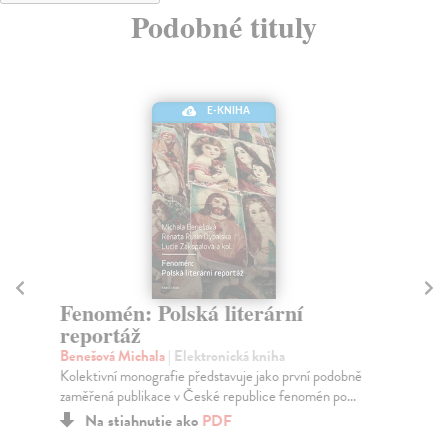
Podobné tituly
E-KNIHA
Fenomén: Polská literární
Ce
reportáž
dí
Benešová Michala
| Elektronická kniha
Ja
Kolektivní monografie představuje jako první podobně
Pub
zaměřená publikace v České republice fenomén po...
věd
Na stiahnutie ako
PDF