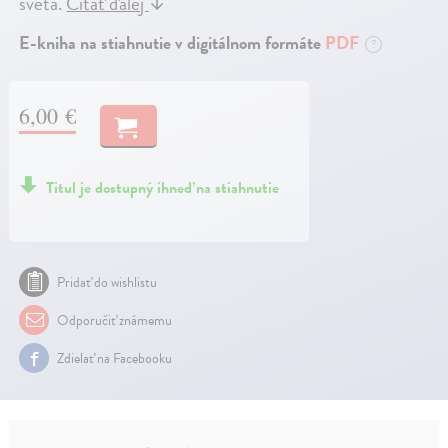
světa.
Čítať ďalej
↓
E-kniha na stiahnutie v digitálnom formáte
PDF
?
6,00 €
Titul je dostupný ihneď na stiahnutie
Pridať do wishlistu
Odporučiť známemu
Zdielať na Facebooku