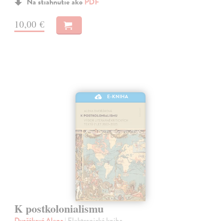
Na stiahnutie ako
PDF
10,00 €
E-KNIHA
K postkolonialismu
Dvořáková Alena
| Elektronická kniha