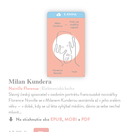
E-KNIHA
Milan Kundera
Noiville Florence
| Elektronická kniha
Slavný český spisovatel v osobním portrétu francouzské novinářky
Florence Noiville se s Milanem Kunderou seznámila až v jeho zralém
věku — v době, kdy se už léta vyhýbal médiím, dávno za sebe nechal
mluvit…
Na stiahnutie ako
EPUB
,
MOBI
a
PDF