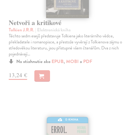
Netvoři a kritikové
Tolkien J.R.R.
| Elektronická kniha
Těchto sedm esejů představuje Tolkiena jako literárního vědce,
překladatele i romanopisce, a přestože vyvěrají z Tolkienova zájmu o
středověkou literaturu, jsou přístupné všem čtenářům. Dva z nich
pojednávají…
Na stiahnutie ako
EPUB
,
MOBI
a
PDF
13,24 €
E-KNIHA