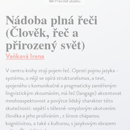
Prečítať ukážku
Nádoba plná řeči
(Člověk, řeč a
přirozený svět)
Vaňková Irena
V centru knihy stojí pojem řeč. Oproti pojmu jazyka -
systému, o nějž se opírá strukturalismus, a text,
spojeného s komunikačně a pragmaticky zaměřeným
lingvistickým zkoumáním, má řeč (langage) akcentovat
mnohoaspektovost a povýtce lidský charakter této
skutečnosti: sepětí s tělesně-smyslovým ukotvením
člověka a jeho prožíváním , s široce chápanou
kognitivitou, a také s kulturou, s jazykovým obrazem