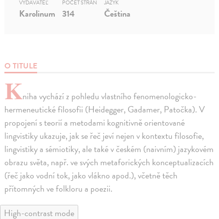
VYDAVATEĽ
POČET STRÁN
JAZYK
Karolinum
314
Čeština
O TITULE
K
niha vychází z pohledu vlastního fenomenologicko-
hermeneutické filosofii (Heidegger, Gadamer, Patočka). V
propojení s teorií a metodami kognitivně orientované
lingvistiky ukazuje, jak se řeč jeví nejen v kontextu filosofie,
lingvistiky a sémiotiky, ale také v českém (naivním) jazykovém
obrazu světa, např. ve svých metaforických konceptualizacích
(řeč jako vodní tok, jako vlákno apod.), včetně těch
přítomných ve folkloru a poezii.
High-contrast mode