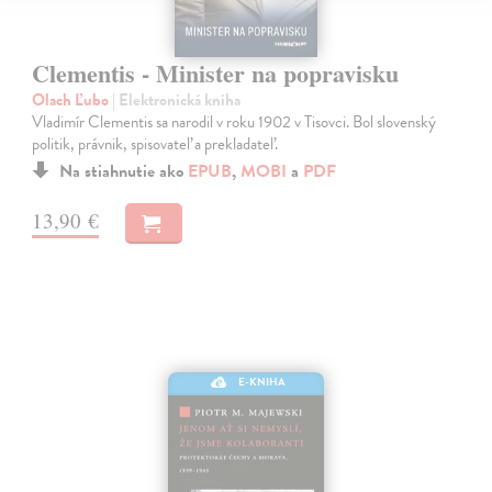
Clementis - Minister na popravisku
Olach Ľubo
| Elektronická kniha
Vladimír Clementis sa narodil v roku 1902 v Tisovci. Bol slovenský
politik, právnik, spisovateľ a prekladateľ.
Na stiahnutie ako
EPUB
,
MOBI
a
PDF
13,90 €
E-KNIHA