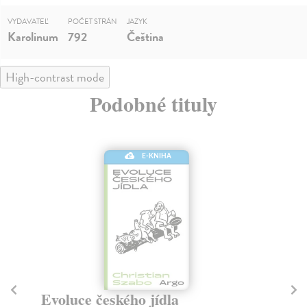
VYDAVATEĽ
POČET STRÁN
JAZYK
Karolinum
792
Čeština
High-contrast mode
Podobné tituly
E-KNIHA
Evoluce českého jídla
D