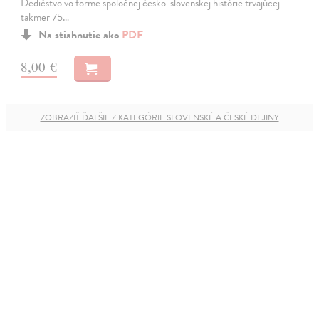
Dedičstvo vo forme spoločnej česko-slovenskej histórie trvajúcej
takmer 75…
Na stiahnutie ako
PDF
8,00 €
ZOBRAZIŤ ĎALŠIE Z KATEGÓRIE SLOVENSKÉ A ČESKÉ DEJINY