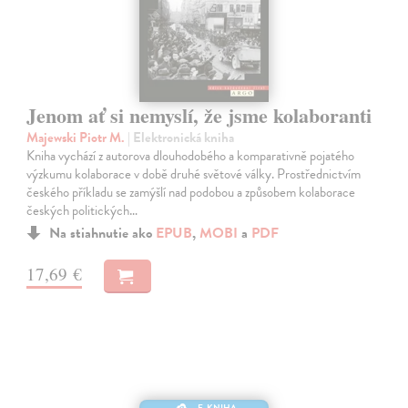
Jenom ať si nemyslí, že jsme kolaboranti
Majewski Piotr M.
| Elektronická kniha
Kniha vychází z autorova dlouhodobého a komparativně pojatého
výzkumu kolaborace v době druhé světové války. Prostřednictvím
českého příkladu se zamýšlí nad podobou a způsobem kolaborace
českých politických…
Na stiahnutie ako
EPUB
,
MOBI
a
PDF
17,69 €
E-KNIHA