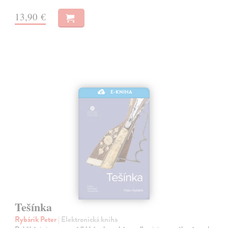
13,90 €
E-KNIHA
Tešínka
Rybárik Peter
| Elektronická kniha