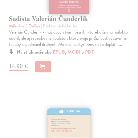
Sadista Valerián Čunderlík
Mikušovič Dušan
| Elektronická kniha
Valerián Čunderlík - muž dvoch tvárí: básnik, ktorého šarmu málokto
odolal, ale aj sebecký manipulátor, ktorý svoju príťažlivosť využíval na
to, aby si podmanil druhých. Minimálne štyri ženy na to doplatili.…
Na stiahnutie ako
EPUB
,
MOBI
a
PDF
14,90 €
E-KNIHA