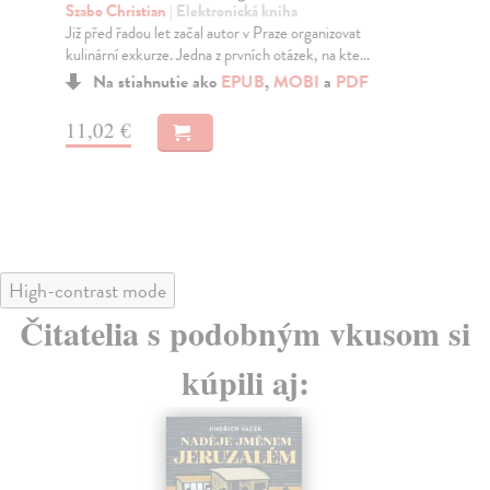
Szabo Christian
| Elektronická kniha
Pán
Již před řadou let začal autor v Praze organizovat
DĚ
kulinární exkurze. Jedna z prvních otázek, na kte...
naš
d...
Na stiahnutie ako
EPUB
,
MOBI
a
PDF
11,02 €
13
High-contrast mode
Čitatelia s podobným vkusom si
kúpili aj: