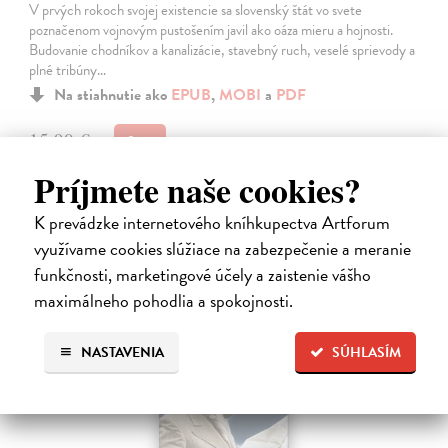
V prvých rokoch svojej existencie sa slovenský štát vo svete
poznačenom vojnovým pustošením javil ako oáza mieru a hojnosti.
Budovanie chodníkov a kanalizácie, stavebný ruch, veselé sprievody a
plné tribúny…
Na stiahnutie ako
EPUB
,
MOBI
a
PDF
15,90 €
Príjmete naše cookies?
K prevádzke internetového kníhkupectva Artforum
využívame cookies slúžiace na zabezpečenie a meranie
funkčnosti, marketingové účely a zaistenie vášho
E-KNIHA
maximálneho pohodlia a spokojnosti.
novinka
NASTAVENIA
SÚHLASÍM