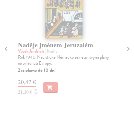
Naděje jménem Jeruzalém
Vacek Jindřich
| Kniha
E
Rok 1940. Nacistické Německo se netají svými plány
De
na ovládnutí Evropy.
Bio
Zasielame do 10 dní
roz
20,47 €
21,10 €
?
11