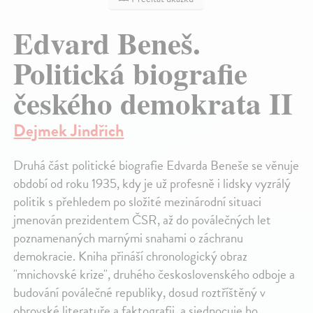
Edvard Beneš.
Politická biografie
českého demokrata II
Dejmek Jindřich
Druhá část politické biografie Edvarda Beneše se věnuje
období od roku 1935, kdy je už profesně i lidsky vyzrálý
politik s přehledem po složité mezinárodní situaci
jmenován prezidentem ČSR, až do poválečných let
poznamenaných marnými snahami o záchranu
demokracie. Kniha přináší chronologický obraz
"mnichovské krize", druhého československého odboje a
budování poválečné republiky, dosud roztříštěný v
obrovské literatuře a faktografii, a sjednocuje ho