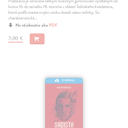
Publikácia je venovaná ľahkým loveckým guľovniciam vyrábaným od
konca 16. do začiatku 18. storočia v oblasti Tešínskeho kniežatstva,
ktoré podľa miesta svojho vzniku dostali názov tešínky. Sú
charakteristické…
Na stiahnutie ako
PDF
3,00 €
E-KNIHA