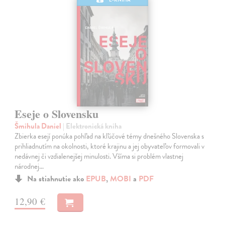
Eseje o Slovensku
Šmihula Daniel
| Elektronická kniha
Zbierka esejí ponúka pohľad na kľúčové témy dnešného Slovenska s
prihliadnutím na okolnosti, ktoré krajinu a jej obyvateľov formovali v
nedávnej či vzdialenejšej minulosti. Všíma si problém vlastnej
národnej…
Na stiahnutie ako
EPUB
,
MOBI
a
PDF
12,90 €