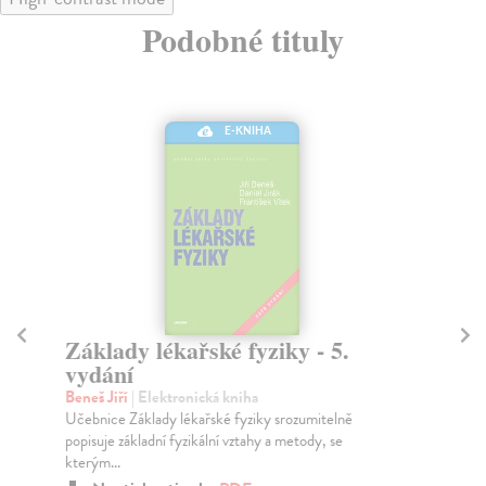
Podobné tituly
E-KNIHA
Základy dětského lékařství
Zá
Stožický František
| Elektronická kniha
Mě
Dětské lékařství, stejně jako ostatní medicínské obory,
Pub
se neustále mění v důsledku nových teoretick...
pla
Na stiahnutie ako
PDF