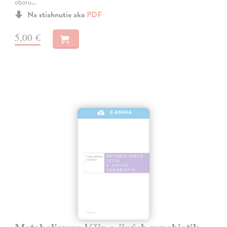
oboru…
Na stiahnutie ako
PDF
5,00 €
E-KNIHA