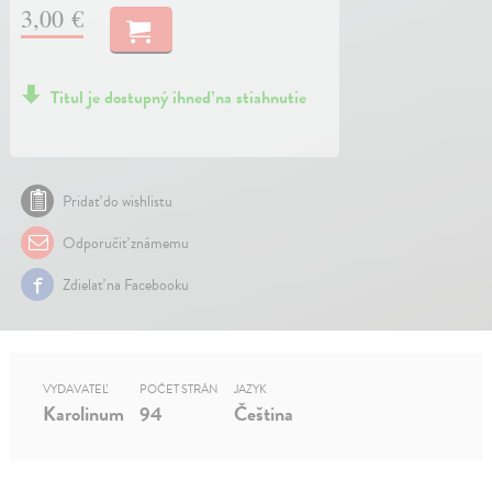
3,00 €
Titul je dostupný ihneď na stiahnutie
Pridať do wishlistu
Odporučiť známemu
Zdielať na Facebooku
VYDAVATEĽ
POČET STRÁN
JAZYK
Karolinum
94
Čeština