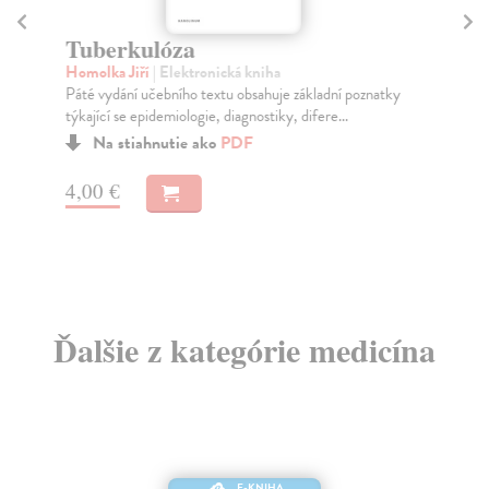
Tuberkulóza
Ps
Homolka Jiří
| Elektronická kniha
kol
Páté vydání učebního textu obsahuje základní poznatky
Jde
týkající se epidemiologie, diagnostiky, difere...
stu
Na stiahnutie ako
PDF
4,00 €
10
Ďalšie z kategórie medicína
E-KNIHA