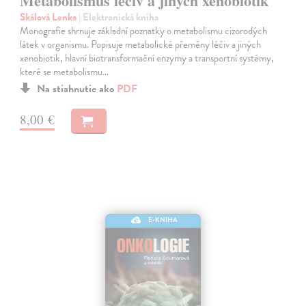
Metabolismus léčiv a jiných xenobiotik
Skálová Lenka
| Elektronická kniha
Monografie shrnuje základní poznatky o metabolismu cizorodých
látek v organismu. Popisuje metabolické přeměny léčiv a jiných
xenobiotik, hlavní biotransformační enzymy a transportní systémy,
které se metabolismu…
Na stiahnutie ako
PDF
8,00 €
E-KNIHA