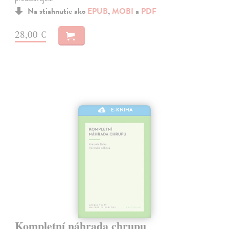
Na stiahnutie ako
EPUB
,
MOBI
a
PDF
28,00 €
E-KNIHA
Kompletní náhrada chrupu