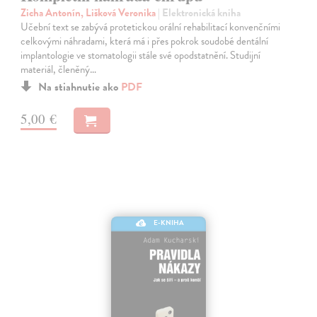
Zicha Antonín, Lišková Veronika
| Elektronická kniha
Učební text se zabývá protetickou orální rehabilitací konvenčními
celkovými náhradami, která má i přes pokrok soudobé dentální
implantologie ve stomatologii stále své opodstatnění. Studijní
materiál, členěný…
Na stiahnutie ako
PDF
5,00 €
E-KNIHA