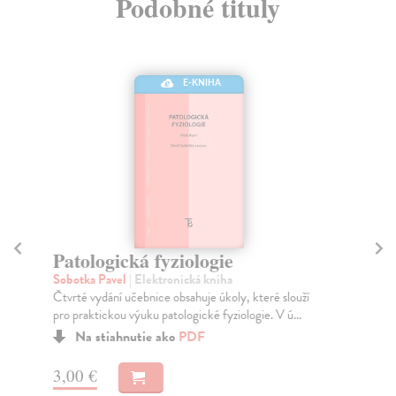
Podobné tituly
E-KNIHA
Patologická fyziologie
V
tě
Sobotka Pavel
| Elektronická kniha
Čtvrté vydání učebnice obsahuje úkoly, které slouží
Ho
pro praktickou výuku patologické fyziologie. V ú...
Pub
zdr
Na stiahnutie ako
PDF
3,00 €
3,