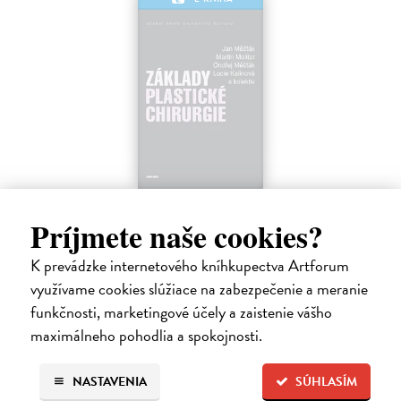
Základy plastické chirurgie
Príjmete naše cookies?
Měšťák Jan, Molitor Martin, Měšťák Ondřej, kolektiv Lucie
Kalinová a
| Elektronická kniha
Publikace zpracovává základní problematiku oboru plastické,
K prevádzke internetového kníhkupectva Artforum
rekonstrukční a estetické chirurgie. Kolektiv autorů reaguje na
využívame cookies slúžiace na zabezpečenie a meranie
skutečnost, že v plastické chirurgii – stejně jako v ostatních
funkčnosti, marketingové účely a zaistenie vášho
medicínských oborech…
maximálneho pohodlia a spokojnosti.
Na stiahnutie ako
PDF
10,00 €
NASTAVENIA
SÚHLASÍM