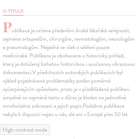
O TITULE
P
ublikace je určena především široké lékařské veřejnosti,
zejména ortopedům, chirurgům, revmatologům, neurologům
a pneumologům. Nejedná se však o sdělení pouze
medicínské. Publikace je obohacena o historický pohled,
který je doložený bohatou historickou i současnou obrazovou
dokumentací.V předchozích autorských publikacích byl
výklad pojednávané problematiky podán poměrně
vyčerpávajícím způsobem, proto je v předkládané publikaci
úmyslně co nejméně textu a důraz je kladen na jednotlivá
mnohočetná zobrazení a jejich popis.Podobná publikace
nebyla k dispozici nejen u nás, ale ani v Evropě přes 50 let.
High-contrast mode