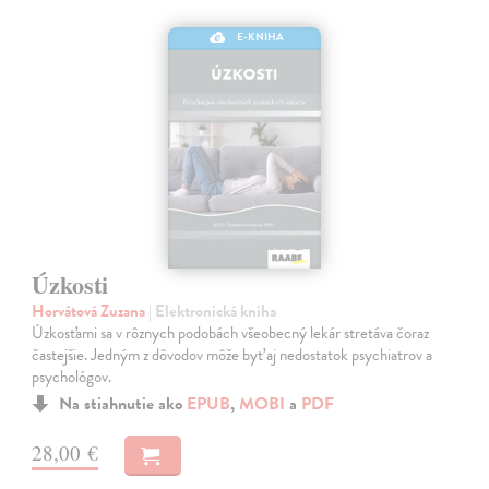
E-KNIHA
Úzkosti
Horvátová Zuzana
| Elektronická kniha
Úzkosťami sa v rôznych podobách všeobecný lekár stretáva čoraz
častejšie. Jedným z dôvodov môže byť aj nedostatok psychiatrov a
psychológov.
Na stiahnutie ako
EPUB
,
MOBI
a
PDF
28,00 €