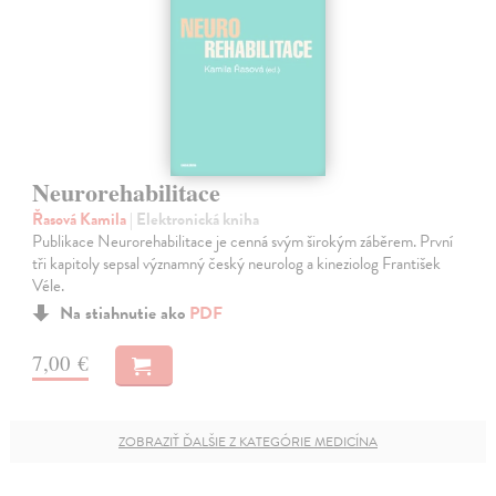
Neurorehabilitace
Řasová Kamila
| Elektronická kniha
Publikace Neurorehabilitace je cenná svým širokým záběrem. První
tři kapitoly sepsal významný český neurolog a kineziolog František
Véle.
Na stiahnutie ako
PDF
7,00 €
ZOBRAZIŤ ĎALŠIE Z KATEGÓRIE MEDICÍNA