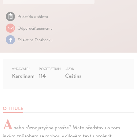
Pridať do wishlistu
Odporučiť známemu
Zdielať na Facebooku
VYDAVATEĽ
POČET STRÁN
JAZYK
Karolinum
114
Čeština
O TITULE
A
nebo různojazyčné pasáže? Máte představu o tom,
jakým způsobem se mohou v cílovém textu projevit