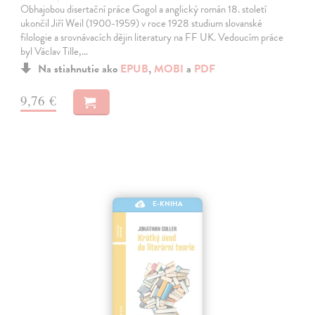
Obhajobou disertační práce Gogol a anglický román 18. století
ukončil Jiří Weil (1900-1959) v roce 1928 studium slovanské
filologie a srovnávacích dějin literatury na FF UK. Vedoucím práce
byl Václav Tille,…
Na stiahnutie ako
EPUB
,
MOBI
a
PDF
9,76 €
E-KNIHA