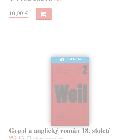
10,00 €
E-KNIHA
Gogol a anglický román 18. století
Weil Jiří
| Elektronická kniha