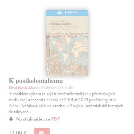
E-KNIHA
K postkolonialismu
Dvořáková Alena
| Elektronická kniha
V obsáhlém výboru ze svých literárněkritických a překladových
studií, esejí a recenzí z období let 2001 až 2023 podává anglistka
Alena Dvořáková přehled a rozbor klíčových literárních děl řazených
do takzvané…
Na stiahnutie ako
PDF
13,00 €