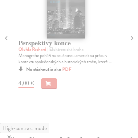
Perspektivy konce
Ma
č
Olehla Richard
| Elektronická kniha
Monografie pohlíží na současnou americkou prózu v
Ko
kontextu společenských a historických změn, které ...
Hun
při
Na stiahnutie ako
PDF
význ
4,00 €
5,
High-contrast mode