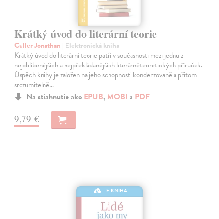
Krátký úvod do literární teorie
Culler Jonathan
| Elektronická kniha
Krátký úvod do literární teorie patří v současnosti mezi jednu z
nejoblíbenějších a nejpřekládanějších literárněteoretických příruček.
Úspěch knihy je založen na jeho schopnosti kondenzovaně a přitom
srozumitelně…
Na stiahnutie ako
EPUB
,
MOBI
a
PDF
9,79 €
E-KNIHA