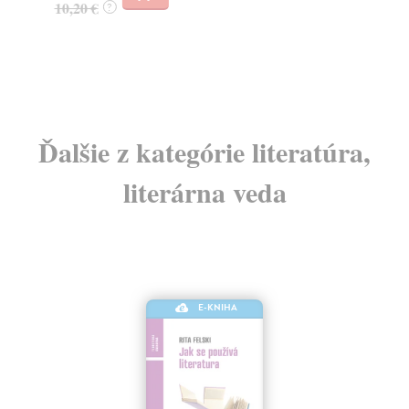
10,20 €
7,
?
Ďalšie z kategórie literatúra,
literárna veda
E-KNIHA