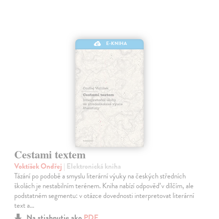
E-KNIHA
Cestami textem
Voktíšek Ondřej
| Elektronická kniha
Tázání po podobě a smyslu literární výuky na českých středních
školách je nestabilním terénem. Kniha nabízí odpověď v dílčím, ale
podstatném segmentu: v otázce dovednosti interpretovat literární
text a…
Na stiahnutie ako
PDF