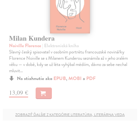
Milan Kundera
Noiville Florence
| Elektronická kniha
Slavný český spisovatel v osobním portrétu francouzské novinářky
Florence Noiville se s Milanem Kunderou seznámila až v jeho zralém
věku — v době, kdy se už léta vyhýbal médiím, dávno za sebe nechal
mluvit…
Na stiahnutie ako
EPUB
,
MOBI
a
PDF
13,09 €
ZOBRAZIŤ ĎALŠIE Z KATEGÓRIE LITERATÚRA, LITERÁRNA VEDA