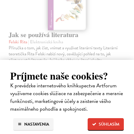
Jak se používá literatura
Felski Rita
| Elektronická kniha
Příručka o tom, jak číst, vnímat a využívat literární texty Literární
teoretička Rita Felski nabízí nový, osvěžující pohled na to, jak
přistupovat k literatuře. Její kniha obhajuje čtení jakožto
nezastupitelnou…
Príjmete naše cookies?
Na stiahnutie ako
PDF
K prevádzke internetového kníhkupectva Artforum
11,09 €
využívame cookies slúžiace na zabezpečenie a meranie
funkčnosti, marketingové účely a zaistenie vášho
maximálneho pohodlia a spokojnosti.
NASTAVENIA
SÚHLASÍM
E-KNIHA