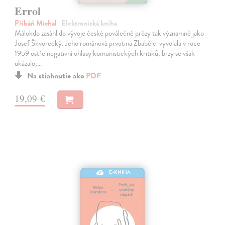
Errol
Přibáň Michal
| Elektronická kniha
Málokdo zasáhl do vývoje české poválečné prózy tak významně jako
Josef Škvorecký. Jeho románová prvotina Zbabělci vyvolala v roce
1959 ostře negativní ohlasy komunistických kritiků, brzy se však
ukázalo,…
Na stiahnutie ako
PDF
19,09 €
E-KNIHA