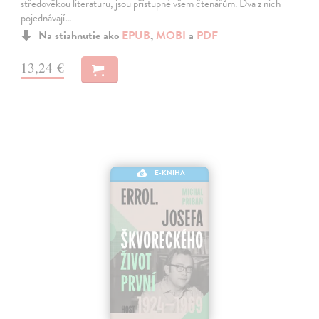
středověkou literaturu, jsou přístupné všem čtenářům. Dva z nich
pojednávají…
Na stiahnutie ako
EPUB
,
MOBI
a
PDF
13,24 €
E-KNIHA