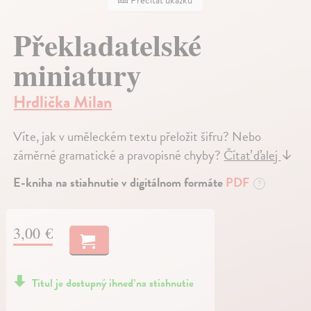
Prečítať ukážku
Překladatelské
miniatury
Hrdlička Milan
Víte, jak v uměleckém textu přeložit šifru? Nebo
záměrné gramatické a pravopisné chyby?
Čítať ďalej
↓
E-kniha na stiahnutie v digitálnom formáte
PDF
?
3,00 €
Titul je dostupný ihneď na stiahnutie