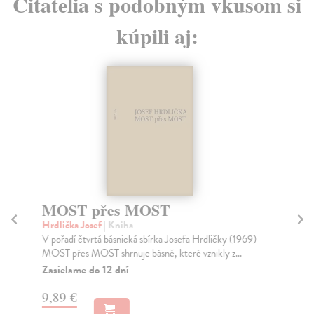
Čitatelia s podobným vkusom si
kúpili aj:
MOST přes MOST
Ob
Hrdlička Josef
| Kniha
Hrd
V pořadí čtvrtá básnická sbírka Josefa Hrdličky (1969)
Kni
MOST přes MOST shrnuje básně, které vznikly z...
lit
Zasielame do 12 dní
Za
9,89 €
6,