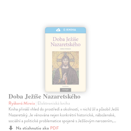
E-KNIHA
Doba Ježíše Nazaretského
Ryšková Mireia
| Elektronická kniha
Kniha přináší vhled do prostředí a okolností, v nichž žil a působil Ježíš
Nazaretský. Je věnována nejen konkrétní historické, náboženské,
sociální a politické problematice spojené s Ježíšovým narozením,…
Na stiahnutie ako
PDF