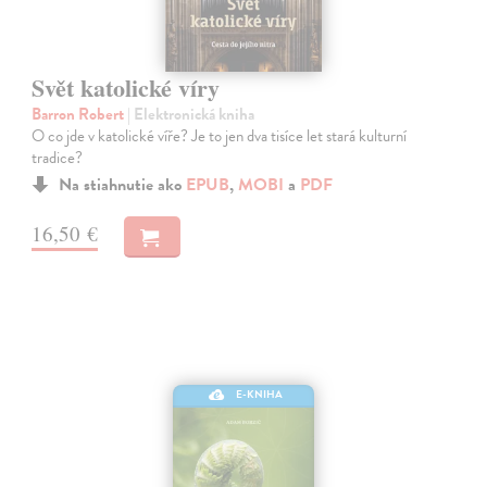
Svět katolické víry
Barron Robert
| Elektronická kniha
O co jde v katolické víře? Je to jen dva tisíce let stará kulturní
tradice?
Na stiahnutie ako
EPUB
,
MOBI
a
PDF
16,50 €
E-KNIHA