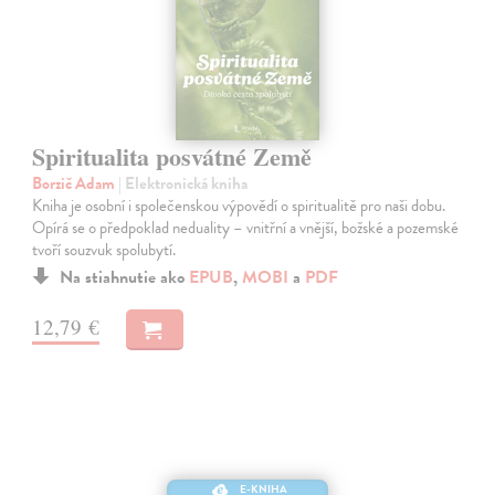
Spiritualita posvátné Země
Borzič Adam
| Elektronická kniha
Kniha je osobní i společenskou výpovědí o spiritualitě pro naši dobu.
Opírá se o předpoklad neduality – vnitřní a vnější, božské a pozemské
tvoří souzvuk spolubytí.
Na stiahnutie ako
EPUB
,
MOBI
a
PDF
12,79 €
E-KNIHA