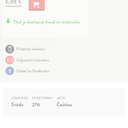
6,88 €
Titul je dostupný ihneď na stiahnutie
Pridať do wishlistu
Odporučiť známemu
Zdielať na Facebooku
VYDAVATEĽ
POČET STRÁN
JAZYK
Triáda
276
Čeština