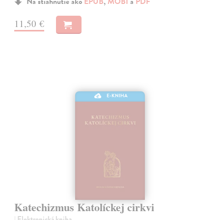
Na stiahnutie ako
EPUB
,
MOBI
a
PDF
11,50 €
E-KNIHA
Katechizmus Katolíckej cirkvi
| Elektronická kniha