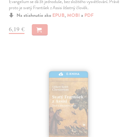
Evangelium se dá žít jednoduše, bez složitého vysvětlování. Právě
proto je svatý František z Assisi šťastný člověk.
Na stiahnutie ako
EPUB
,
MOBI
a
PDF
6,19 €
E-KNIHA