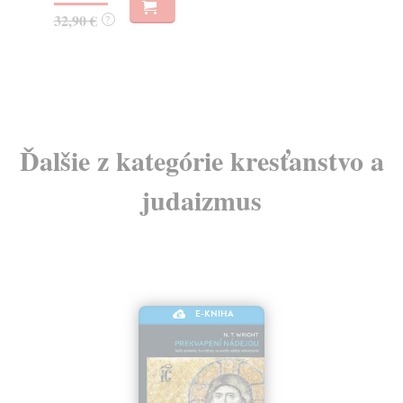
10,30 €
7,
?
Ďalšie z kategórie kresťanstvo a
judaizmus
E-KNIHA