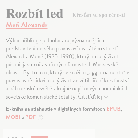
Rozbít led
Křesťan ve společnosti
Meň Alexandr
Výbor přibližuje jednoho z nejvýznamnějších
představitelů ruského pravoslaví dvacátého století
Alexandra Meně (1935–1990), který po celý život
působil jako kněz v různých farnostech Moskevské
oblasti. Byl to muž, který se snažil o „aggiornamento“ v
pravoslavné církvi a celý život zasvětil šíření křesťanství
a náboženské osvětě v krajně nepříznivých podmínkách
sovětské komunistické totality.
Čítať ďalej
↓
E-kniha na stiahnutie v digitálnych formátoch
EPUB
,
MOBI
a
PDF
?