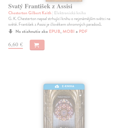
Svatý František z Assisi
Chesterton Gilbert Keith
| Elektronická kniha
G. K. Chesterton napsal strhující knihu o nejznámějším světci na
světě. František z Assisi je člověkem ohromných paradoxů.
Na stiahnutie ako
EPUB
,
MOBI
a
PDF
6,60 €
E-KNIHA