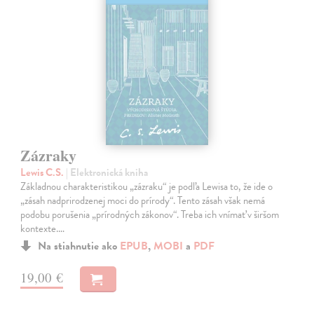
Zázraky
Lewis C.S.
| Elektronická kniha
Základnou charakteristikou „zázraku“ je podľa Lewisa to, že ide o
„zásah nadprirodzenej moci do prírody“. Tento zásah však nemá
podobu porušenia „prírodných zákonov“. Treba ich vnímať v širšom
kontexte.…
Na stiahnutie ako
EPUB
,
MOBI
a
PDF
19,00 €