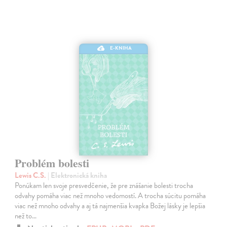
E-KNIHA
Problém bolesti
Lewis C.S.
| Elektronická kniha
Ponúkam len svoje presvedčenie, že pre znášanie bolesti trocha
odvahy pomáha viac než mnoho vedomostí. A trocha súcitu pomáha
viac než mnoho odvahy a aj tá najmenšia kvapka Božej lásky je lepšia
než to…