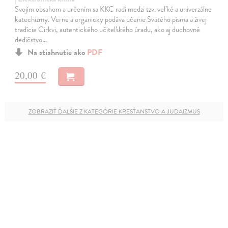
Svojím obsahom a určením sa KKC radí medzi tzv. veľké a univerzálne
katechizmy. Verne a organicky podáva učenie Svätého písma a živej
tradície Cirkvi, autentického učiteľského úradu, ako aj duchovné
dedičstvo…
Na stiahnutie ako
PDF
20,00 €
ZOBRAZIŤ ĎALŠIE Z KATEGÓRIE KRESŤANSTVO A JUDAIZMUS