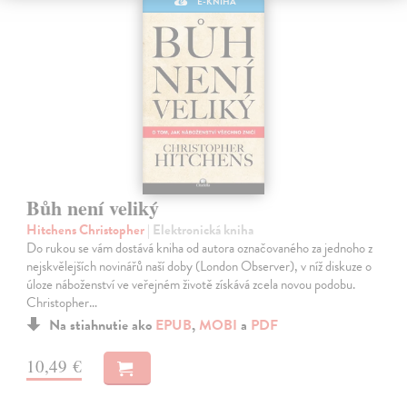
E-KNIHA
Bůh není veliký
Hitchens Christopher
| Elektronická kniha
Do rukou se vám dostává kniha od autora označovaného za jednoho z
nejskvělejších novinářů naší doby (London Observer), v níž diskuze o
úloze náboženství ve veřejném životě získává zcela novou podobu.
Christopher…
Na stiahnutie ako
EPUB
,
MOBI
a
PDF
10,49 €