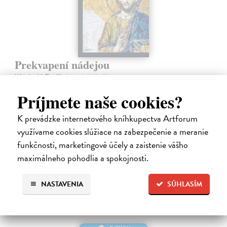
Prekvapení nádejou
Wright N.T.
| Elektronická kniha
Mnohí ľudia takmer zabudli, čo vzkriesenie naozaj znamená a zamenili
Príjmete naše cookies?
túto konečnú a pevnú nádej za vágne a hmlisté predstavy o
„posmrtnom“ živote. Ty?m sa však z nášho života stráca nielen
K prevádzke internetového kníhkupectva Artforum
konečná nádej…
Na stiahnutie ako
EPUB
,
MOBI
a
PDF
využívame cookies slúžiace na zabezpečenie a meranie
funkčnosti, marketingové účely a zaistenie vášho
10,90 €
maximálneho pohodlia a spokojnosti.
NASTAVENIA
SÚHLASÍM