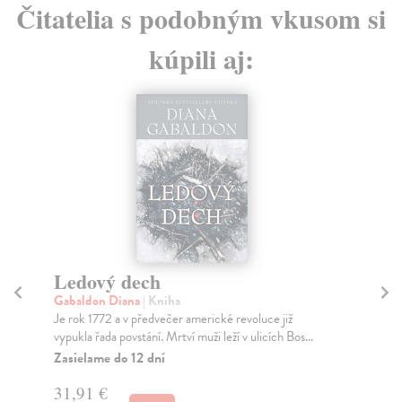
Čitatelia s podobným vkusom si
kúpili aj:
Ledové stopy zapomění
Sp
Plocová Monika
| Kniha
Ma
Autorka, psychoterapeuta Monika Plocová, přichází s
Kni
již druhou knihou v pořadí. Ve své první knize N...
výk
Zasielame do 12 dní
Za
9,99 €
6,