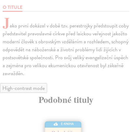
O TITULE
J
ako první dokázal v době tzv. perestrojky předstoupit coby
představitel pravoslavné církve před laickou veřejnost jakožto
moderní člověk s obrovským vzděláním a rozhledem, schopný
odpovědět na náboženské a životní problémy lidí žijících v
postsovětské společnosti. Pro svůj veliký evangelizační úspěch
a zejména pro velikou ekumenickou otevřenost byl zákeřně
zavražděn.
High-contrast mode
Podobné tituly
E-KNIHA