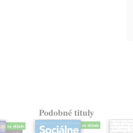
Podobné tituly
na sklade
na sklade