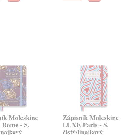
ník Moleskine
Zápisník Moleskine
Rome - S,
LUXE Paris - S,
linajkový
čistý/linajkový