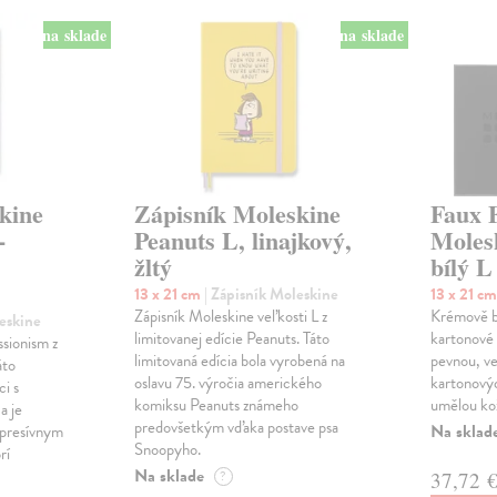
na sklade
na sklade
kine
Zápisník Moleskine
Faux 
-
Peanuts L, linajkový,
Moles
žltý
bílý L
13 x 21 cm
| Zápisník Moleskine
13 x 21 c
Zápisník Moleskine veľkosti L z
Krémově bí
leskine
limitovanej edície Peanuts. Táto
kartonové 
sionism z
limitovaná edícia bola vyrobená na
pevnou, ve
áto
oslavu 75. výročia amerického
kartonový
ci s
komiksu Peanuts známeho
umělou ko
a je
predovšetkým vďaka postave psa
Na sklad
xpresívnym
Snoopyho.
rí
Na sklade
37,72 
?