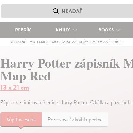
REBRÍK
KNIHY
BOOKS
OSTATNÉ
-
MOLESKINE
-
MOLESKINE ZÁPISNÍKY LIMITOVANÉ EDÍCIE
Harry Potter zápisník M
Map Red
13 x 21 cm
Zápisník z limitované edice Harry Potter. Obálka a předsádka
Kúpiť
na webe
Rezervovať v kníhkupectve