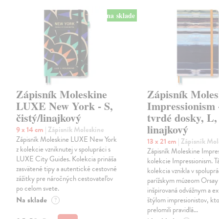
na sklade
Zápisník Moleskine
Zápisník Moles
LUXE New York - S,
Impressionism 
čistý/linajkový
tvrdé dosky, L,
linajkový
9 x 14 cm
| Zápisník Moleskine
Zápisník Moleskine LUXE New York
13 x 21 cm
| Zápisník Mo
z kolekcie vzniknutej v spolupráci s
Zápisník Moleskine Impres
LUXE City Guides. Kolekcia prináša
kolekcie Impressionism. T
zasvätené tipy a autentické cestovné
kolekcia vznikla v spoluprá
zážitky pre náročných cestovateľov
parížskym múzeom Orsay 
po celom svete.
inšpirovaná odvážnym a e
Na sklade
štýlom impresionistov, kto
?
prelomili pravidlá…