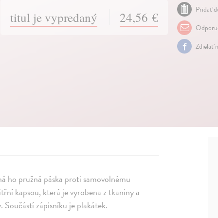
Pridať d
titul je vypredaný
24,56 €
Odporuč
Zdielať 
íná ho pružná páska proti samovolnému
itřní kapsou, která je vyrobena z tkaniny a
 Součástí zápisníku je plakátek.