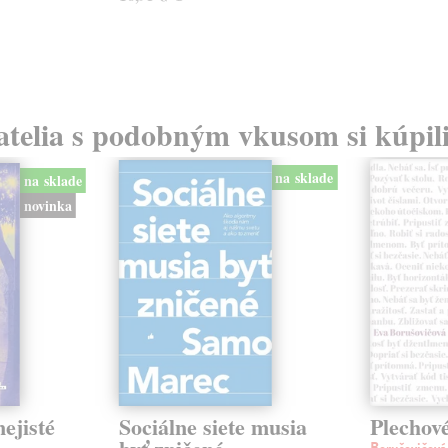
atelia s podobným vkusom si kúpili
na sklade
na sklade
novinka
ejisté
Sociálne siete musia
Plechov