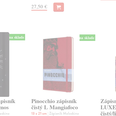
27,50 €
na sklade
na sklade
ápisník
Pinocchio zápisník
Zápis
umos
čistý L Mangiafoco
LUXE 
čistý/
leskine
13 x 21 cm
| Zápisník Moleskine