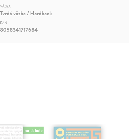
VÄZBA
Tvrdá väzba / Hardback
EAN
8058341717684
na sklade