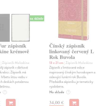
na sklade
Fur zápisník
Čínský zápisník
kine krémově
linkovaný červený L
Rok Buvola
m
| Zápisník Moleskine
13 x 21 cm
| Zápisník Moleskine
lý zápisník v dárkové
Zápisník z limitované edice
krabici. Zápisník má
inspirovaný čínským horoskopem a
 hřbetu šitou vazbu v
oslavující lunární rok Buvola.
ch deskách potaženou
Předsádka zápisníku je tematicky
žešinou.
vyzdobena.
e
Na sklade
?
?
€
34,00 €