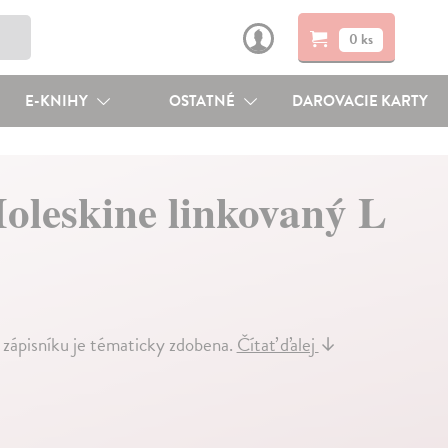
0 ks
E-KNIHY
OSTATNÉ
DAROVACIE KARTY
oleskine linkovaný L
 zápisníku je tématicky zdobena.
Čítať ďalej
↓