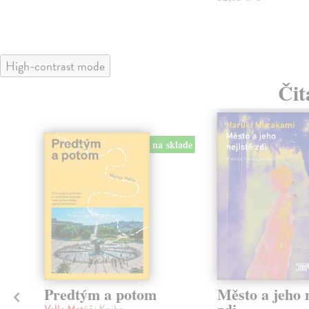
High-contrast mode
Čit
na sklade
Predtým a potom
Město a jeho n