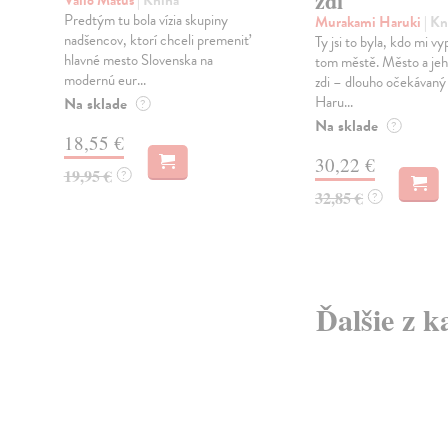
zdi
Vallo Matúš
| Kniha
Predtým tu bola vízia skupiny
Murakami Haruki
| Kn
nadšencov, ktorí chceli premeniť
Ty jsi to byla, kdo mi vy
hlavné mesto Slovenska na
tom městě. Město a jeh
modernú eur...
zdi – dlouho očekávan
Haru...
Na sklade
?
Na sklade
?
18,55 €
30,22 €
19,95 €
?
32,85 €
?
Ďalšie z k