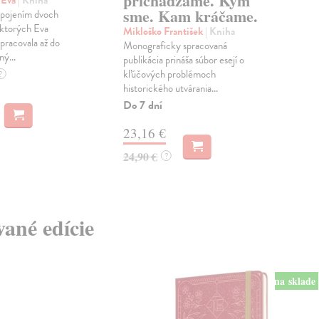
prichádzame. Kým
Ži
 Eva
| Kniha
sme. Kam kráčame.
 spojením dvoch
Zel
 ktorých Eva
Nik
Mikloško František
| Kniha
pracovala až do
stan
Monograficky spracovaná
ný...
Vít
publikácia prináša súbor esejí o
kate
kľúčových problémoch
?
historického utvárania...
Na 
Do 7 dní
12
23,16 €
13,
24,90 €
?
vané edície
na sklade