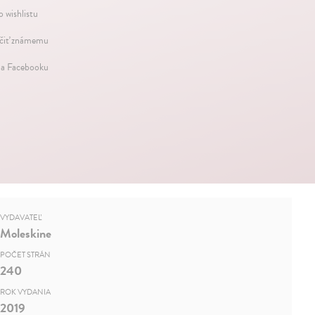
o wishlistu
iť známemu
na Facebooku
VYDAVATEĽ
Moleskine
POČET STRÁN
240
ROK VYDANIA
2019