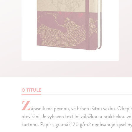
O TITULE
Z
ápisník má pevnou, ve hřbetu šitou vazbu. Obep
otevírání. Je vybaven textilní záložkou a praktickou vn
kartonu. Papír s gramáží 70 g/m2 neobsahuje kyseliny.