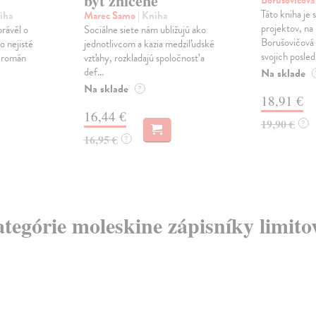
byť zničené
Borušovičová
Táto kniha je
iha
Marec Samo
| Kniha
projektov, na
právěl o
Sociálne siete nám ubližujú ako
Borušovičová 
o nejisté
jednotlivcom a kazia medziľudské
svojich posled
ý román
vzťahy, rozkladajú spoločnosť a
def...
Na sklade
Na sklade
?
18,91 €
16,44 €
19,90 €
?
16,95 €
?
ategórie moleskine zápisníky limito