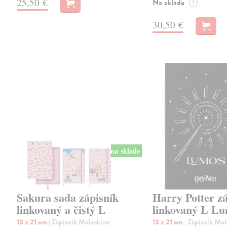
25,50 €
Na sklade
?
30,50 €
na sklade
Sakura sada zápisník
Harry Potter z
linkovaný a čistý L
linkovaný L L
13 x 21 cm
| Zápisník Moleskine
13 x 21 cm
| Zápisník Mo