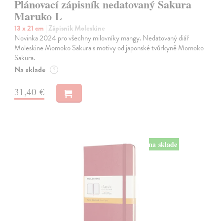
Plánovací zápisník nedatovaný Sakura
Maruko L
13 x 21 cm
| Zápisník Moleskine
Novinka 2024 pro všechny milovníky mangy. Nedatovaný diář
Moleskine Momoko Sakura s motivy od japonské tvůrkyně Momoko
Sakura.
Na sklade
?
31,40 €
na sklade