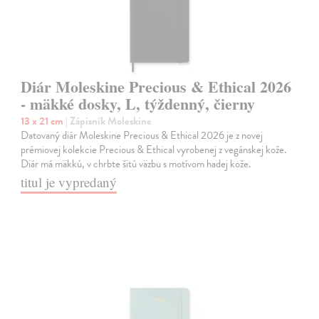
Diár Moleskine Precious & Ethical 2026
- mäkké dosky, L, týždenný, čierny
13 x 21 cm
| Zápisník Moleskine
Datovaný diár Moleskine Precious & Ethical 2026 je z novej
prémiovej kolekcie Precious & Ethical vyrobenej z vegánskej kože.
Diár má mäkkú, v chrbte šitú väzbu s motívom hadej kože.
titul je vypredaný