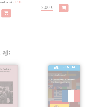
teori
hnutie ako
PDF
8,00 €
MO
9,
 aj:
E-KNIHA