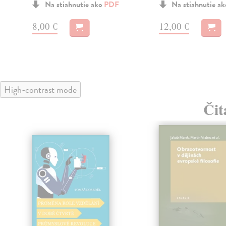
Na stiahnutie ako
PDF
Na stiahnutie a
8,00 €
12,00 €
High-contrast mode
Čit
klade
nka