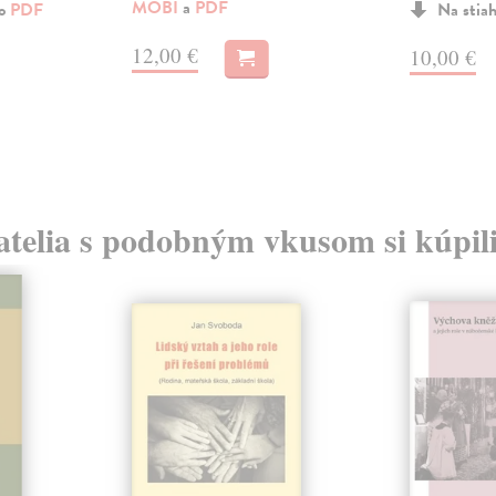
MOBI
a
PDF
ko
PDF
Na stia
12,00 €
10,00 €
atelia s podobným vkusom si kúpili