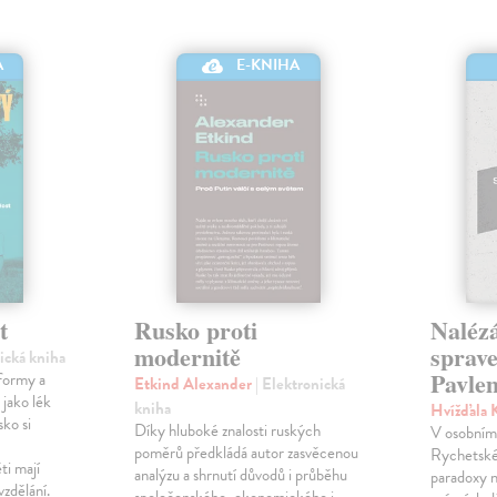
A
E-KNIHA
t
Rusko proti
Nalézá
modernitě
sprave
nická kniha
Pavle
formy a
Etkind Alexander
| Elektronická
 jako lék
kniha
Hvížďala 
sko si
Díky hluboké znalosti ruských
V osobním 
poměrů předkládá autor zasvěcenou
Rychetské
ti mají
analýzu a shrnutí důvodů i průběhu
paradoxy n
vzdělání.