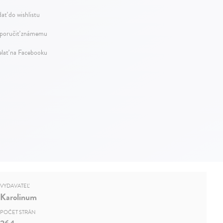
dať do wishlistu
oručiť známemu
elať na Facebooku
VYDAVATEĽ
Karolinum
POČET STRÁN