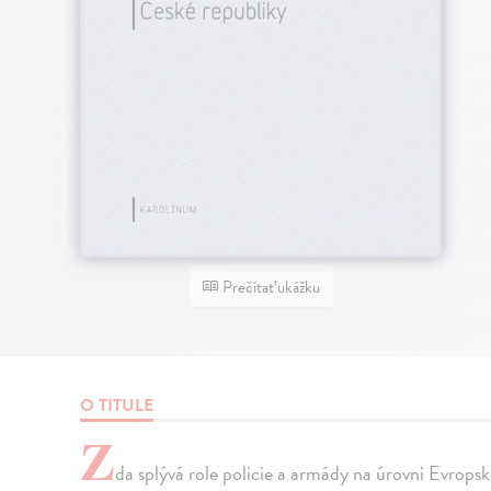
Prečítať ukážku
O TITULE
Z
da splývá role policie a armády na úrovni Evropsk