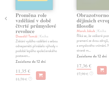
é
Proměna role
Obrazotvorno
vzdělání v době
dějinách evro
čtvrté průmyslové
filosofie
revoluce
Marek Jakub
| Kniha
Říká se, že veškeré poz
Doseděl Tomáš
| Kniha
pramení ze dvou zdrojů,
Získání vyššího vzdělání s sebou
a smyslového vnímání. 
odnepaměti přinášelo výhody v
straně m...
podobě lepšího společenského
postaven...
Zasielame do 12 dní
Zasielame do 12 dní
17,36 €
11,35 €
17,90 €
?
11,70 €
?