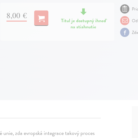
Pri
8,00 €
Titul je dostupný ihneď
Odp
na stiahnutie
Zdi
é unie, zda evropská integrace takový proces