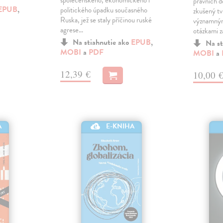
společenského, ekonomického i
právních d
EPUB
,
politického úpadku současného
zkušený tv
Ruska, jež se staly příčinou ruské
významným
agrese…
otázkami 
Na stiahnutie ako
EPUB
,
Na st
MOBI
a
PDF
MOBI
a
12,39 €
10,00 
A
E-KNIHA