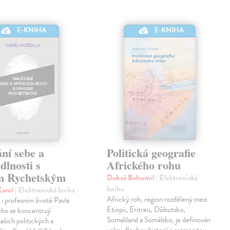
E-KNIHA
E-KNIHA
ní sebe a
Politická geografie
dlnosti s
Afrického rohu
m Rychetským
Doboš Bohumil
| Elektronická
kniha
Karel
| Elektronická kniha
Africký roh, region rozdělený mezi
i profesním životě Pavla
Etiopii, Eritreu, Džibutsko,
ho se koncentrují
Somaliland a Somálsko, je definován
ašich politických a