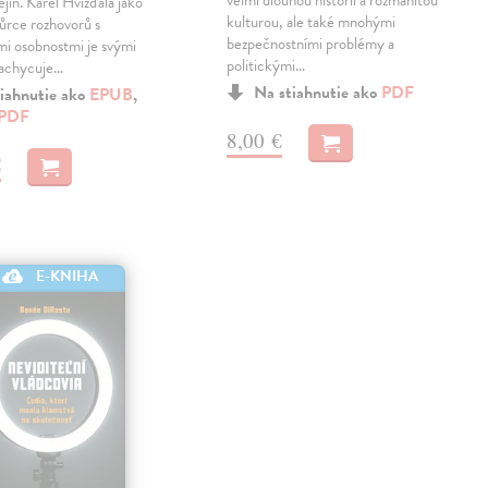
velmi dlouhou historií a rozmanitou
ějin. Karel Hvížďala jako
kulturou, ale také mnohými
ůrce rozhovorů s
bezpečnostními problémy a
i osobnostmi je svými
politickými…
zachycuje…
Na stiahnutie ako
PDF
iahnutie ako
EPUB
,
PDF
8,00 €
€
E-KNIHA