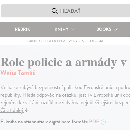
REBRÍK
KNIHY
BOOKS
E-KNIHY
-
SPOLOČENSKÉ VEDY
-
POLITOLÓGIA
Role policie a armády v
Weiss Tomáš
Kniha se zabývá bezpečnostní politikou Evropské unie a podro
republiky. Hledá odpověď na otázku, jestli v Evropské unii doch
zejména ke stírání rozdílů mezi dvěma nejdůležitějšími bezpeč
Čítať ďalej
↓
E-kniha na stiahnutie v digitálnom formáte
PDF
?