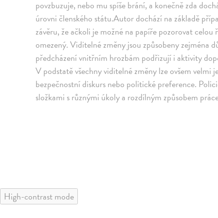
povzbuzuje, nebo mu spíše brání, a konečně zda docház
úrovni členského státu.Autor dochází na základě příp
závěru, že ačkoli je možné na papíře pozorovat celou ř
omezený. Viditelné změny jsou způsobeny zejména dů
předcházení vnitřním hrozbám podřizují i aktivity dop
V podstatě všechny viditelné změny lze ovšem velmi j
bezpečnostní diskurs nebo politické preference. Polic
složkami s různými úkoly a rozdílným způsobem práce
High-contrast mode