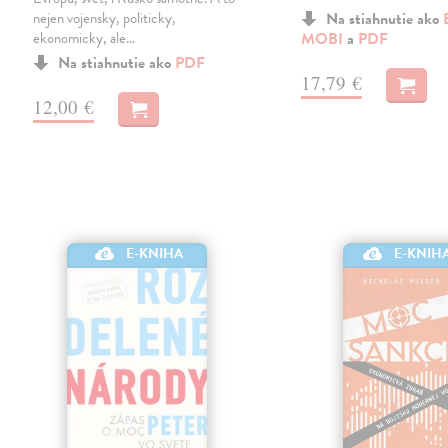
nejen vojensky, politicky,
Na stiahnutie ako
ekonomicky, ale…
MOBI
a
PDF
Na stiahnutie ako
PDF
17,79 €
12,00 €
E-KNIHA
E-KNIH