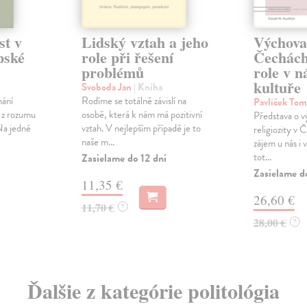
st v
Lidský vztah a jeho
Výchova
pské
role při řešení
Čechách 
problémů
role v 
kultuře
Svoboda Jan
| Kniha
nání
Rodíme se totálně závislí na
Pavlíček To
 z rozumu
osobě, která k nám má pozitivní
Představa o 
Na jedné
vztah. V nejlepším případě je to
religiozity v
naše m...
zájem u nás i v
tot...
Zasielame do 12 dní
Zasielame d
11,35 €
26,60 €
11,70 €
?
28,00 €
?
Ďalšie z kategórie politológia