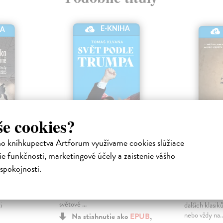
E-KNIHA
HA
še cookies?
sko ve
Svět podle Trumpa
Jak číst
ho kníhkupectva Artforum využívame cookies slúžiace
rajině
myslitel
Klvaňa Tomáš
| Elektronická
e funkčnosti, marketingové účely a zaistenie vášho
kniha
nická
Halamka To
spokojnosti.
Spojené státy americké stojí před
kniha
rozhodující křižovatkou, která
máda,
Měli bychom 
předurčí budoucí směřování
čnosti,
Machiavelliho
světové ...
i
dalších klasi
nebo vždy na..
Na stiahnutie ako
EPUB
,