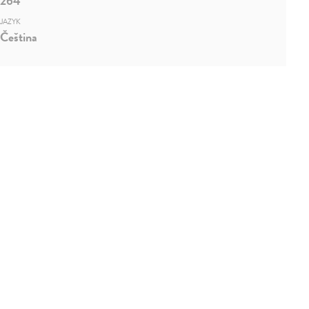
264
JAZYK
Čeština