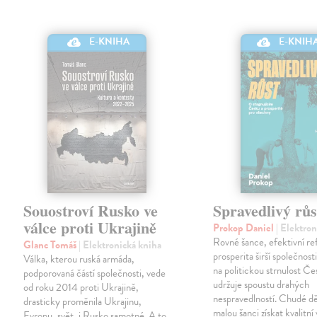
E-KNIHA
E-KNIH
Souostroví Rusko ve
Spravedlivý růs
válce proti Ukrajině
Prokop Daniel
| Elektro
Rovné šance, efektivní re
Glanc Tomáš
| Elektronická kniha
prosperita širší společnosti
Válka, kterou ruská armáda,
na politickou strnulost Če
podporovaná částí společnosti, vede
udržuje spoustu drahých
od roku 2014 proti Ukrajině,
nespravedlností. Chudé dě
drasticky proměnila Ukrajinu,
malou šanci získat kvalitní 
Evropu, svět, i Rusko samotné. A to