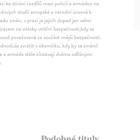
í ke stírání rozdílů mezi policií a armádou na
adových studií evropské a národní úrovně k
adu změn, v praxi je jejich dopad jen velmi
razem na otázky vnitřní bezpečnosti,kdy se
osud považované za součást vnější bezpečnosti.
ednoduše zvrátit v okamžiku, kdy by se změnil
ie a armáda stále zůstávají dvěma odlišnými
.
Podobné tituly