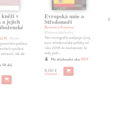
 kněží v
Evropská unie a
So
a jejich
Středomoří
vá
náboženské
Bocianová Kateřina
|
Gla
Elektronická kniha
kni
Tato monografie analyzuje vývoj
Válk
máš W.
| Kniha
euro-středomořské politiky od
podp
výjimečném poklesu
roku 2006 do současnosti. Je
ved
 Čechách vyvolává
tedy podr...
Ukra
 zahraničí. Jak ale
Na stiahnutie ako
PDF
o 14 dní
8,00 €
12