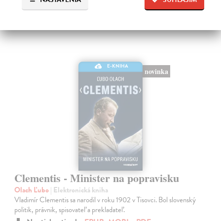
E-KNIHA
novinka
Clementis - Minister na popravisku
Olach Ľubo
| Elektronická kniha
Vladimír Clementis sa narodil v roku 1902 v Tisovci. Bol slovenský
politik, právnik, spisovateľ a prekladateľ.