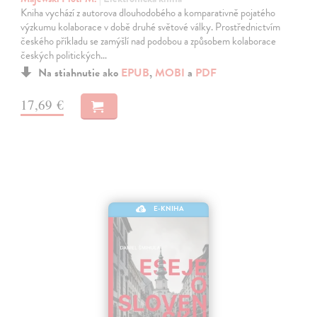
Kniha vychází z autorova dlouhodobého a komparativně pojatého
výzkumu kolaborace v době druhé světové války. Prostřednictvím
českého příkladu se zamýšlí nad podobou a způsobem kolaborace
českých politických…
Na stiahnutie ako
EPUB
,
MOBI
a
PDF
17,69 €
E-KNIHA