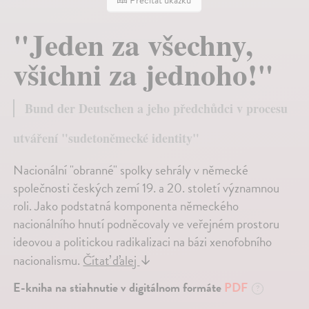
Prečítať ukážku
"Jeden za všechny,
všichni za jednoho!"
Bund der Deutschen a jeho předchůdci v procesu
utváření "sudetoněmecké identity"
Nacionální "obranné" spolky sehrály v německé
společnosti českých zemí 19. a 20. století významnou
roli. Jako podstatná komponenta německého
nacionálního hnutí podněcovaly ve veřejném prostoru
ideovou a politickou radikalizaci na bázi xenofobního
nacionalismu.
Čítať ďalej
↓
E-kniha na stiahnutie v digitálnom formáte
PDF
?