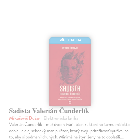
E-KNIHA
Sadista Valerián Čunderlík
Mikušovič Dušan
| Elektronická kniha
Valerián Čunderlík - muž dvoch tvárí: básnik, ktorého šarmu málokto
odolal, ale aj sebecký manipulátor, ktorý svoju príťažlivosť využíval na
to, aby si podmanil druhých. Minimálne štyri ženy na to doplatili.…