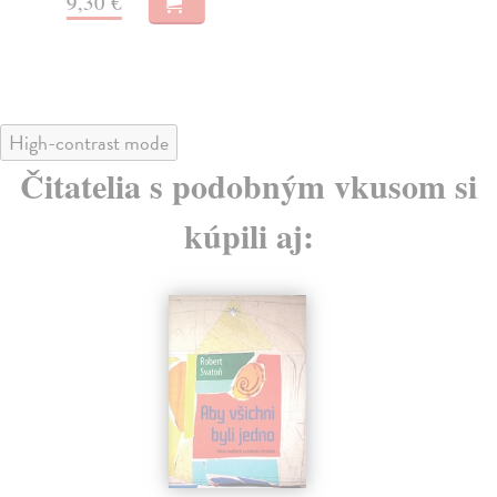
9,30 €
11
High-contrast mode
Čitatelia s podobným vkusom si
kúpili aj: