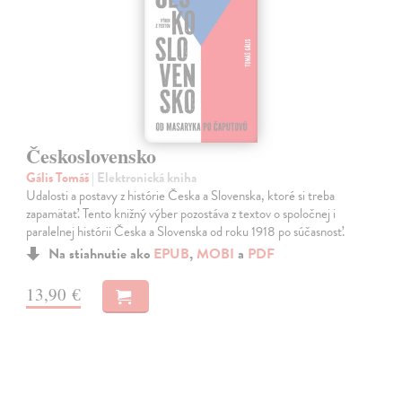
Československo
Gális Tomáš
| Elektronická kniha
Udalosti a postavy z histórie Česka a Slovenska, ktoré si treba
zapamätať. Tento knižný výber pozostáva z textov o spoločnej i
paralelnej histórii Česka a Slovenska od roku 1918 po súčasnosť.
Na stiahnutie ako
EPUB
,
MOBI
a
PDF
13,90 €