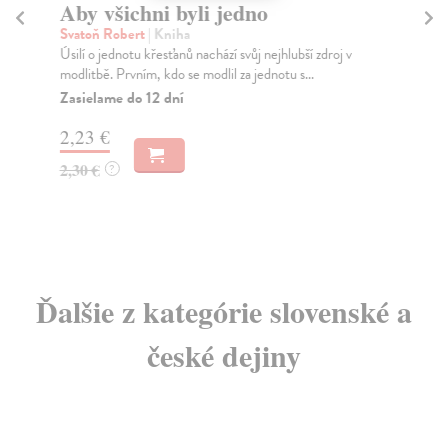
Aby všichni byli jedno
V
Svatoň Robert
| Kniha
Bo
Úsilí o jednotu křesťanů nachází svůj nejhlubší zdroj v
Žiž
modlitbě. Prvním, kdo se modlil za jednotu s...
se 
Zasielame do 12 dní
Za
2,23 €
12
2,30 €
13
?
Ďalšie z kategórie slovenské a
české dejiny