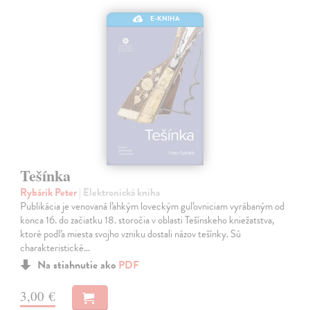
E-KNIHA
Tešínka
Rybárik Peter
| Elektronická kniha
Publikácia je venovaná ľahkým loveckým guľovniciam vyrábaným od
konca 16. do začiatku 18. storočia v oblasti Tešínskeho kniežatstva,
ktoré podľa miesta svojho vzniku dostali názov tešínky. Sú
charakteristické…
Na stiahnutie ako
PDF
3,00 €