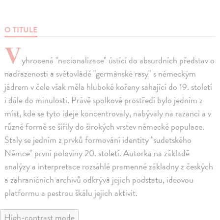
O TITULE
V
yhrocená "nacionalizace" ústící do absurdních představ o
nadřazenosti a světovládě "germánské rasy" s německým
jádrem v čele však měla hluboké kořeny sahající do 19. století
i dále do minulosti. Právě spolkové prostředí bylo jedním z
míst, kde se tyto ideje koncentrovaly, nabývaly na razanci a v
různé formě se šířily do širokých vrstev německé populace.
Staly se jedním z prvků formování identity "sudetského
Němce" první poloviny 20. století. Autorka na základě
analýzy a interpretace rozsáhlé pramenné základny z českých
a zahraničních archivů odkrývá jejich podstatu, ideovou
platformu a pestrou škálu jejich aktivit.
High-contrast mode