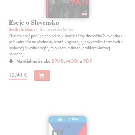
Eseje o Slovensku
Šmihula Daniel
| Elektronická kniha
Zbierka esejí ponúka pohľad na kľúčové témy dnešného Slovenska s
prihliadnutím na okolnosti, ktoré krajinu a jej obyvateľov formovali v
nedávnej či vzdialenejšej minulosti. Všíma si problém vlastnej
národnej…
Na stiahnutie ako
EPUB
,
MOBI
a
PDF
12,90 €
E-KNIHA