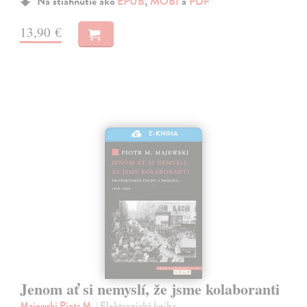
Na stiahnutie ako
EPUB
,
MOBI
a
PDF
13,90 €
E-KNIHA
Jenom ať si nemyslí, že jsme kolaboranti
Majewski Piotr M.
| Elektronická kniha