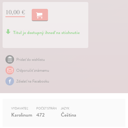
10,00 €
Titul je dostupný ihneď na stiahnutie
Pridať do wishlistu
Odporučiť známemu
Zdielať na Facebooku
VYDAVATEĽ
POČET STRÁN
JAZYK
Karolinum
472
Čeština