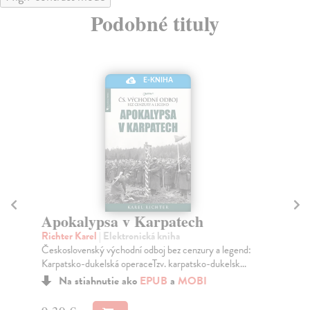
Podobné tituly
E-KNIHA
Apokalypsa v Karpatech
Hu
Richter Karel
| Elektronická kniha
Čo
Československý východní odboj bez cenzury a legend:
Kni
Karpatsko-dukelská operaceTzv. karpatsko-dukelsk...
pro
Na stiahnutie ako
EPUB
a
MOBI