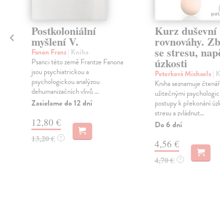
Postkoloniální
Kurz duševní
myšlení V.
rovnováhy. Zb
se stresu, nap
Fanon Franz
| Kniha
úzkosti
Psanci této země Frantze Fanona
jsou psychiatrickou a
Peterková Michaela
| 
psychologickou analýzou
Kniha seznamuje čtenář
dehumanizačních vlivů ...
užitečnými psychologi
Zasielame do 12 dní
postupy k překonání úzk
stresu a zvládnut...
12,80 €
Do 6 dní
13,20 €
?
4,56 €
4,70 €
?