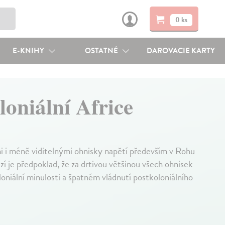
0 ks
E-KNIHY
OSTATNÉ
DAROVACIE KARTY
loniální Africe
i i méně viditelnými ohnisky napětí především v Rohu
ezí je předpoklad, že za drtivou většinou všech ohnisek
oloniální minulosti a špatném vládnutí postkoloniálního