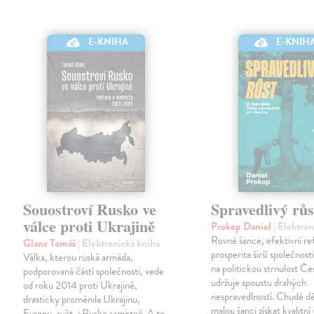
E-KNIHA
E-KNIH
Souostroví Rusko ve
Spravedlivý růs
válce proti Ukrajině
Prokop Daniel
| Elektro
Rovné šance, efektivní re
Glanc Tomáš
| Elektronická kniha
prosperita širší společnosti
Válka, kterou ruská armáda,
na politickou strnulost Če
podporovaná částí společnosti, vede
udržuje spoustu drahých
od roku 2014 proti Ukrajině,
nespravedlností. Chudé dě
drasticky proměnila Ukrajinu,
malou šanci získat kvalitní 
Evropu, svět, i Rusko samotné. A to