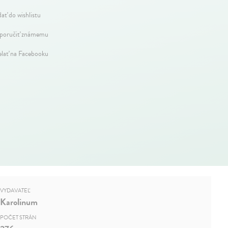
dať do wishlistu
oručiť známemu
elať na Facebooku
VYDAVATEĽ
Karolinum
POČET STRÁN