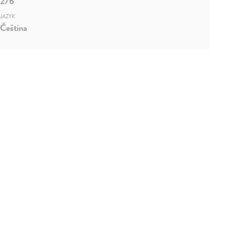
276
JAZYK
Čeština