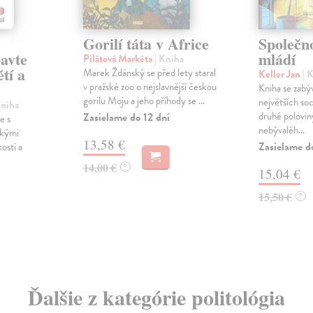
Gorilí táta v Africe
Společn
avte
mládí
Pilátová Markéta
| Kniha
ětí a
Marek Ždánský se před lety staral
Keller Jan
| 
v pražské zoo o nejslavnější českou
Kniha se zabý
gorilu Moju a jeho příhody se ...
největších so
Kniha
druhé poloviny
Zasielame do 12 dní
e s
nebývaléh...
ckými
13,58 €
Zasielame d
osti a
14,00 €
?
15,04 €
15,50 €
?
Ďalšie z kategórie politológia