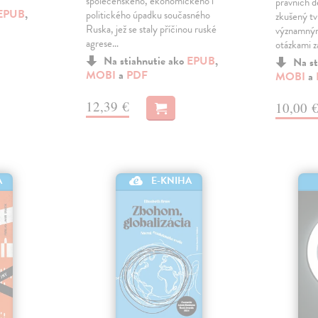
společenského, ekonomického i
právních d
EPUB
,
politického úpadku současného
zkušený tv
Ruska, jež se staly příčinou ruské
významným
agrese…
otázkami 
Na stiahnutie ako
EPUB
,
Na st
MOBI
a
PDF
MOBI
a
12,39 €
10,00 
A
E-KNIHA