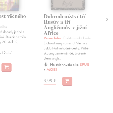
ost věčného
Dobrodružství tří
Sp
Rusův a tří
Gér
Angličanův v jižní
Ve s
Kniha
Africe
scho
vá dopady jedné z
nach
ciokulturních změn
Verne Jules
| Elektronická kniha
nepř
 20. století,
Dobrodružný román J. Verna z
cyklu Podivuhodné cesty. Příběh
o 12 dní
MO
skupiny zeměměřičů, tvořené
třemi angli...
11
Na stiahnutie ako
EPUB
a
MOBI
3,99 €