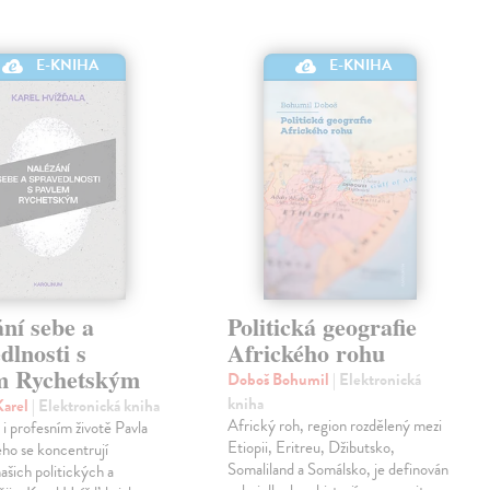
E-KNIHA
E-KNIHA
ní sebe a
Politická geografie
dlnosti s
Afrického rohu
m Rychetským
Doboš Bohumil
| Elektronická
kniha
Karel
| Elektronická kniha
Africký roh, region rozdělený mezi
i profesním životě Pavla
Etiopii, Eritreu, Džibutsko,
ho se koncentrují
Somaliland a Somálsko, je definován
ašich politických a