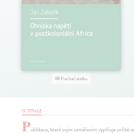
Prečítať ukážku
O TITULE
P
ublikace, která svým zaměřením vyplňuje určité 