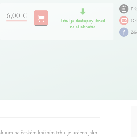
Pri
6,00 €
Titul je dostupný ihneď
Odp
na stiahnutie
Zdi
vakuum na českém knižním trhu, je určena jako