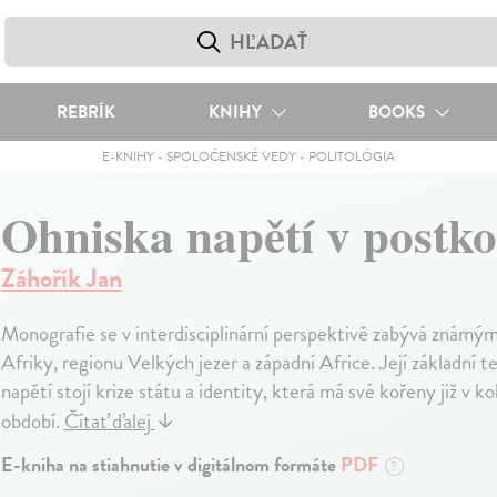
REBRÍK
KNIHY
BOOKS
E-KNIHY
-
SPOLOČENSKÉ VEDY
-
POLITOLÓGIA
Ohniska napětí v postko
Záhořík Jan
Monografie se v interdisciplinární perspektivě zabývá známým
Afriky, regionu Velkých jezer a západní Africe. Její základní t
napětí stojí krize státu a identity, která má své kořeny již v k
období.
Čítať ďalej
↓
E-kniha na stiahnutie v digitálnom formáte
PDF
?