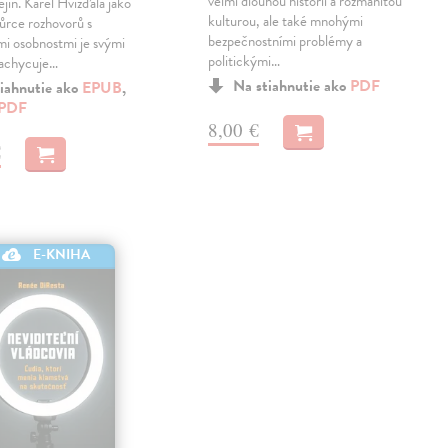
velmi dlouhou historií a rozmanitou
ějin. Karel Hvížďala jako
kulturou, ale také mnohými
ůrce rozhovorů s
bezpečnostními problémy a
i osobnostmi je svými
politickými…
zachycuje…
Na stiahnutie ako
PDF
iahnutie ako
EPUB
,
PDF
8,00 €
€
E-KNIHA