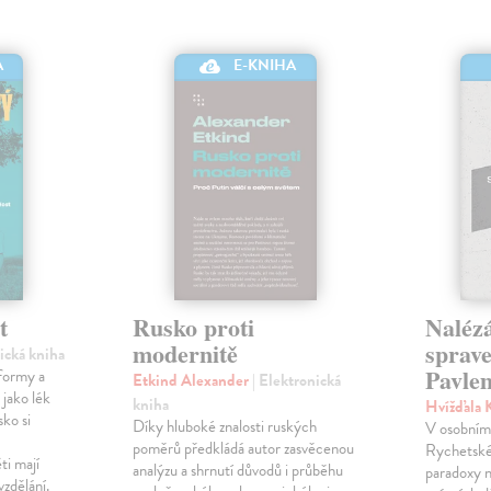
A
E-KNIHA
t
Rusko proti
Nalézá
modernitě
sprave
nická kniha
Pavle
formy a
Etkind Alexander
| Elektronická
 jako lék
kniha
Hvížďala 
sko si
Díky hluboké znalosti ruských
V osobním 
poměrů předkládá autor zasvěcenou
Rychetské
ti mají
analýzu a shrnutí důvodů i průběhu
paradoxy n
vzdělání.