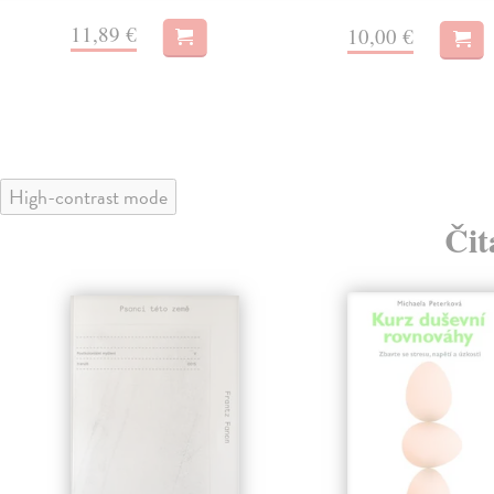
11,89 €
10,00 €
High-contrast mode
Čit