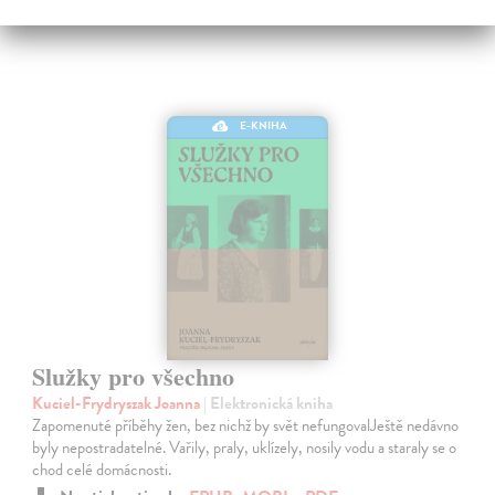
E-KNIHA
Služky pro všechno
Kuciel-Frydryszak Joanna
| Elektronická kniha
Zapomenuté příběhy žen, bez nichž by svět nefungovalJeště nedávno
byly nepostradatelné. Vařily, praly, uklízely, nosily vodu a staraly se o
chod celé domácnosti.