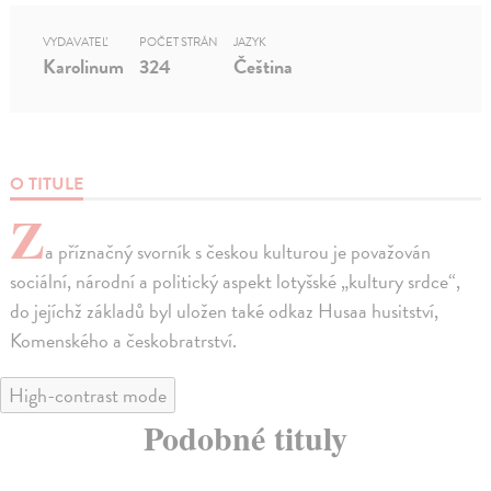
VYDAVATEĽ
POČET STRÁN
JAZYK
Karolinum
324
Čeština
O TITULE
Z
a příznačný svorník s českou kulturou je považován
sociální, národní a politický aspekt lotyšské „kultury srdce“,
do jejíchž základů byl uložen také odkaz Husaa husitství,
Komenského a českobratrství.
High-contrast mode
Podobné tituly