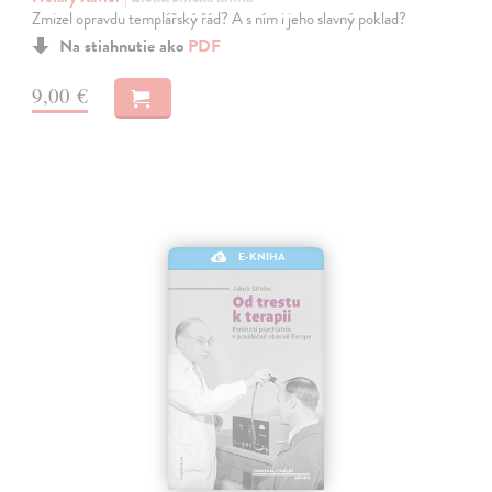
Zmizel opravdu templářský řád? A s ním i jeho slavný poklad?
Na stiahnutie ako
PDF
9,00 €
E-KNIHA