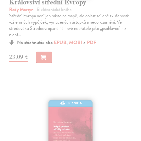
Království střední Evropy
Rady Martyn
| Elektronická kniha
Střední Evropa není jen místo na mapě, ale oblast sdílené zkušenosti:
vzájemných výpůjček, vynucených ústupků a nedorozumění. Ve
středověku Středoevropané líčili své nepřátele jako „psohlavce" - z
nichž…
Na stiahnutie ako
EPUB
,
MOBI
a
PDF
23,09 €
E-KNIHA