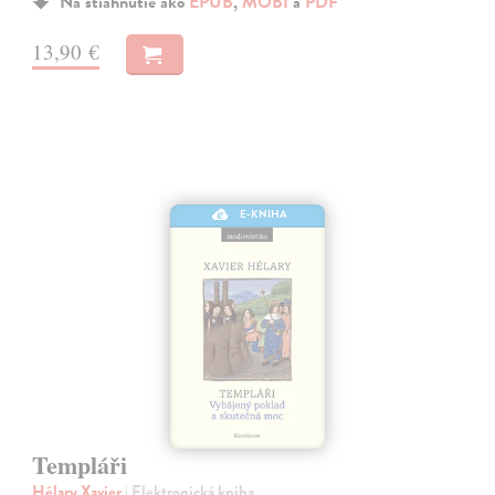
Na stiahnutie ako
EPUB
,
MOBI
a
PDF
13,90 €
E-KNIHA
Templáři
Hélary Xavier
| Elektronická kniha