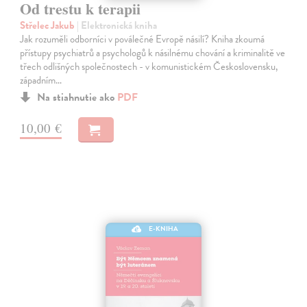
Od trestu k terapii
Střelec Jakub
| Elektronická kniha
Jak rozuměli odborníci v poválečné Evropě násilí? Kniha zkoumá
přístupy psychiatrů a psychologů k násilnému chování a kriminalitě ve
třech odlišných společnostech - v komunistickém Československu,
západním…
Na stiahnutie ako
PDF
10,00 €
E-KNIHA