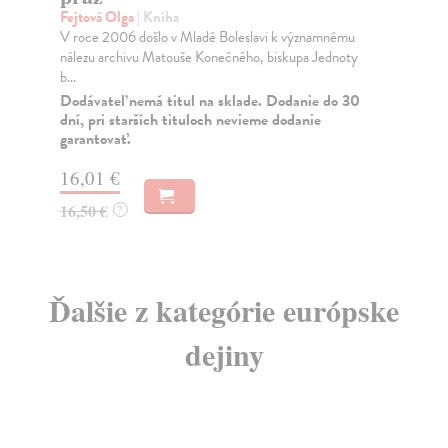
Na sklade
?
20
54,71 €
21
56,40 €
?
Ďalšie z kategórie európske
dejiny