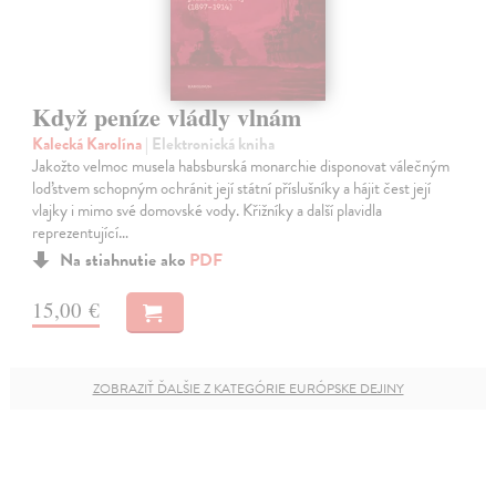
Když peníze vládly vlnám
Kalecká Karolína
| Elektronická kniha
Jakožto velmoc musela habsburská monarchie disponovat válečným
loďstvem schopným ochránit její státní příslušníky a hájit čest její
vlajky i mimo své domovské vody. Křižníky a další plavidla
reprezentující…
Na stiahnutie ako
PDF
15,00 €
ZOBRAZIŤ ĎALŠIE Z KATEGÓRIE EURÓPSKE DEJINY