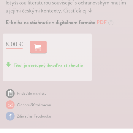
lotyšskou literaturou související s ochranovským hnutím
a jejími českými kontexty.
Čítať ďalej
↓
E-kniha na stiahnutie v digitálnom formáte
PDF
?
8,00 €
Titul je dostupný ihneď na stiahnutie
Pridať do wishlistu
Odporučiť známemu
Zdielať na Facebooku