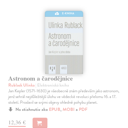
E-KNIHA
Astronom a čarodějnice
Rublack Ulinka
| Elektronická kniha
Jan Kepler (1571-1630) je všeobecně znám především jako astronom,
jenž sehrál nejdůležitější úlohu ve vědecké revoluci přelomu 16. a 17.
století. Proslavil se svými objevy ohledně pohybu planet.
Na stiahnutie ako
EPUB
,
MOBI
a
PDF
12,36 €