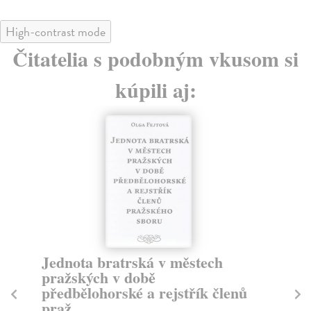
High-contrast mode
Čitatelia s podobným vkusom si
kúpili aj:
S Moskvou za zády
A
Šmejkal Pavel
| Kniha
To
Kniha čtenářům přibližuje místa, která jsou spojena s
Hum
činností lidí, již se v době druhé světové vál...
Na