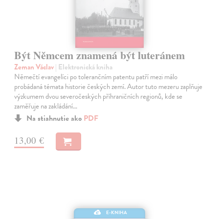
Být Němcem znamená být luteránem
Zeman Václav
| Elektronická kniha
Němečtí evangelíci po tolerančním patentu patří mezi málo
probádaná témata historie českých zemí. Autor tuto mezeru zaplňuje
výzkumem dvou severočeských příhraničních regionů, kde se
zaměřuje na zakládání…
Na stiahnutie ako
PDF
13,00 €
E-KNIHA