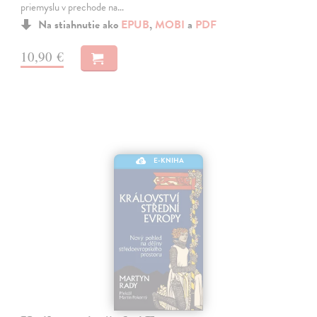
priemyslu v prechode na…
Na stiahnutie ako
EPUB
,
MOBI
a
PDF
10,90 €
E-KNIHA