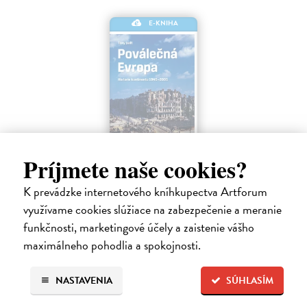
E-KNIHA
Príjmete naše cookies?
Poválečná Evropa
K prevádzke internetového kníhkupectva Artforum
Judt Tony
| Elektronická kniha
využívame cookies slúžiace na zabezpečenie a meranie
V roce 1945 byla Evropa na kolenou. Značnou část evropských zemí
těžce postihlo válečné ničení, masové vraždění, letecké
funkčnosti, marketingové účely a zaistenie vášho
bombardování a rozvrat.
maximálneho pohodlia a spokojnosti.
Na stiahnutie ako
EPUB
,
MOBI
a
PDF
NASTAVENIA
SÚHLASÍM
41,59 €