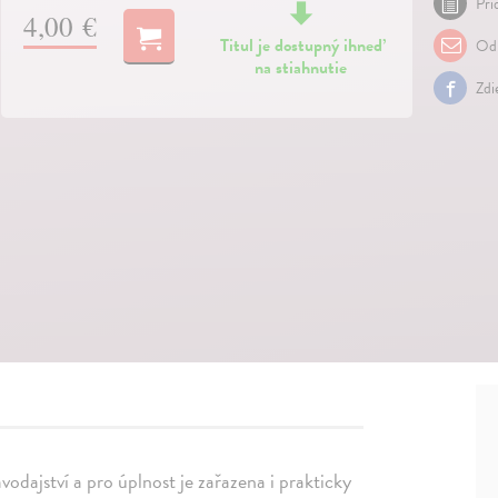
Pri
4,00 €
Titul je dostupný ihneď
Odp
na stiahnutie
Zdi
odajství a pro úplnost je zařazena i prakticky