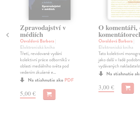
Zpravodajství v
O komentáři, 
o
médiích
komentátorec
í
Osvaldová Barbora
|
Osvaldová Barbora
|
Elektronická kniha
Elektronická kniha
Třetí, revidované vydání
Tato kolektivní monogra
kolektivní práce odborníků v
jako další v řadě podob
oblasti mediálního světa pod
vydávaných nakladatelst
i
vedením zkušené e...
Na stiahnutie a
Na stiahnutie ako
PDF
3,00 €
5,00 €