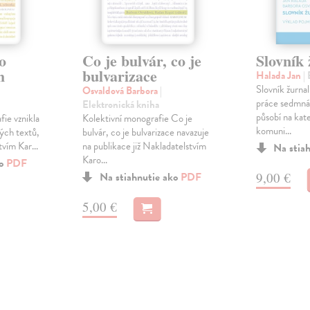
o
Co je bulvár, co je
Slovník 
h
bulvarizace
Halada Jan
|
Slovník žurnal
Osvaldová Barbora
|
práce sedmnác
Elektronická kniha
působí na kat
fie vznikla
Kolektivní monografie Co je
komuni...
ných textů,
bulvár, co je bulvarizace navazuje
vím Kar...
na publikace již Nakladatelstvím
Na stia
Karo...
ko
PDF
9,00 €
Na stiahnutie ako
PDF
5,00 €