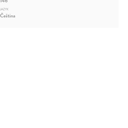
146
JAZYK
Čeština