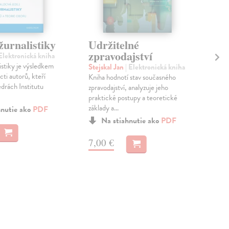
žurnalistiky
Udržitelné
No
zpravodajství
zp
 Elektronická kniha
no
istiky je výsledkem
Stejskal Jan
| Elektronická kniha
od
ti autorů, kteří
Kniha hodnotí stav současného
edrách Institutu
ro
zpravodajství, analyzuje jeho
praktické postupy a teoretické
Ste
základy a...
hnutie ako
PDF
kni
Na stiahnutie ako
PDF
Zprá
nepa
7,00 €
dopi
v...
10