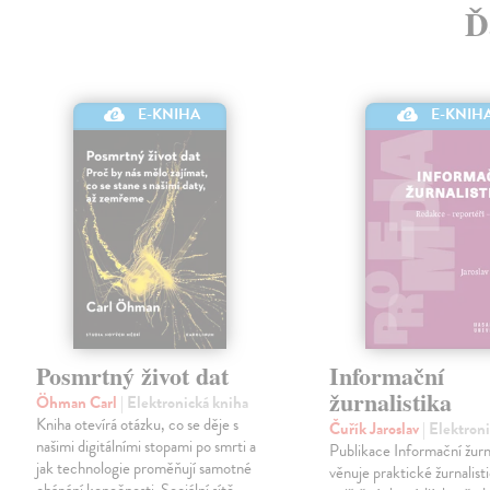
Ď
E-KNIHA
E-KNIH
Posmrtný život dat
Informační
žurnalistika
Öhman Carl
| Elektronická kniha
Kniha otevírá otázku, co se děje s
Čuřík Jaroslav
| Elektron
našimi digitálními stopami po smrti a
Publikace Informační žurna
jak technologie proměňují samotné
věnuje praktické žurnalisti
chápání konečnosti. Sociální sítě,