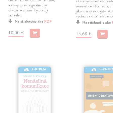
a tištěných médiích, před
archivy zpráv i algoritmicky
žurnalistice informační, 
oživované vzpomínky udržují
jako širší zpravodajství. A
zemřelé…
vychází z aktuálních tren
Na stiahnutie ako
PDF
Na stiahnutie ako
10,00 €
13,68 €
E-KNIH
E-KNIHA