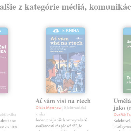
alšie z kategórie médiá, komunikác
A
E-KNIHA
Ať vám visí na rtech
Umělá 
jako 
Dicks Matthew
| Elektronická
kniha
ická kniha
Dvořák T
Jeden z nejlepších ostorytellerů
listika se
Kolektivn
současnosti vás přesvědčí, že
ce v online
inteligenc