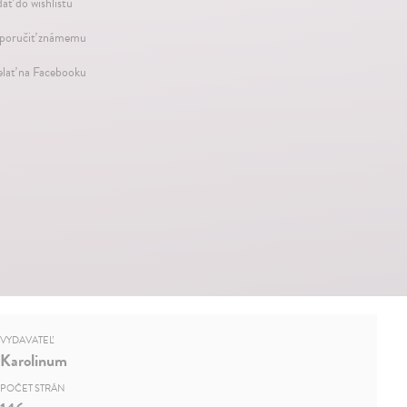
dať do wishlistu
oručiť známemu
elať na Facebooku
VYDAVATEĽ
Karolinum
POČET STRÁN