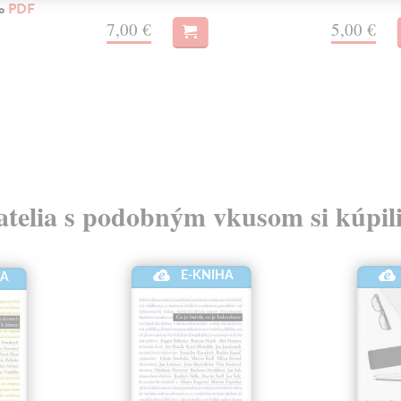
ko
PDF
7,00 €
5,00 €
atelia s podobným vkusom si kúpili
E-KNIHA
HA