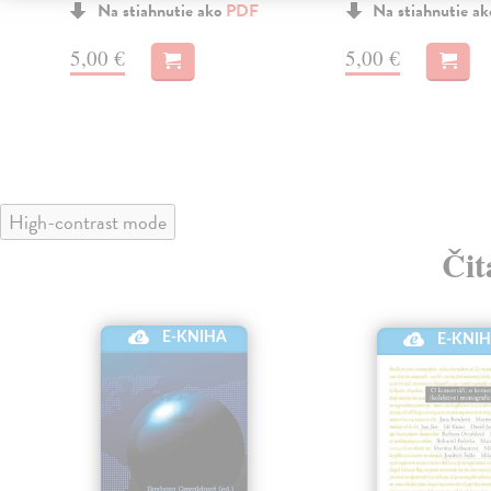
Na stiahnutie ako
PDF
Na stiahnutie a
5,00 €
5,00 €
High-contrast mode
Čit
E-KNIHA
E-KNI