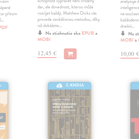
schopnost vyprávět není vrozený
evším
analyzuje
dar, ale dovednost, kterou může
chápané
inteligence
rozvíjet každý. Matthew Dicks vás
utor přitom
na současn
provede osvědčenou metodou, díky
dů…
každodenní
níž dokážete…
dnešní…
PDF
Na stiahnutie ako
EPUB
a
Na st
MOBI
MOBI
a
12,45 €
10,00 
A
E-KNIHA