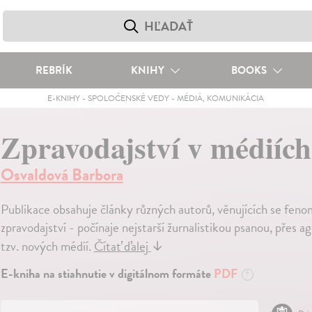
REBRÍK
KNIHY
BOOKS
E-KNIHY
-
SPOLOČENSKÉ VEDY
-
MÉDIÁ, KOMUNIKÁCIA
Zpravodajství v médiích
Osvaldová Barbora
Publikace obsahuje články různých autorů, věnujících se feno
zpravodajství - počínaje nejstarší žurnalistikou psanou, přes ag
tzv. nových médií.
Čítať ďalej
↓
E-kniha na stiahnutie v digitálnom formáte
PDF
?