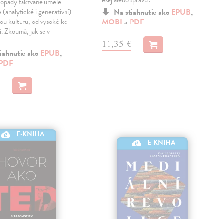
 dopady takzvané umělé
 (analytické i generativní)
Na stiahnutie ako
EPUB
,
ou kulturu, od vysoké ke
MOBI
a
PDF
. Zkoumá, jak se v
11,35 €
iahnutie ako
EPUB
,
PDF
€
E-KNIHA
E-KNIHA