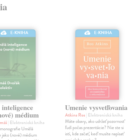
ia
E-KNIHA
E-KNIHA
inteligence
Umenie vysvetľovania
(nové) médium
Atkins Ros
| Elektronická kniha
Máte obavy, ako udržať pozornosť
omáš
| Elektronická kniha
ľudí počas prezentácie? Nie ste si
í monografie Umělá
istí, kde začať, keď musíte napísať
e jako (nové) médium
esej alebo správu?