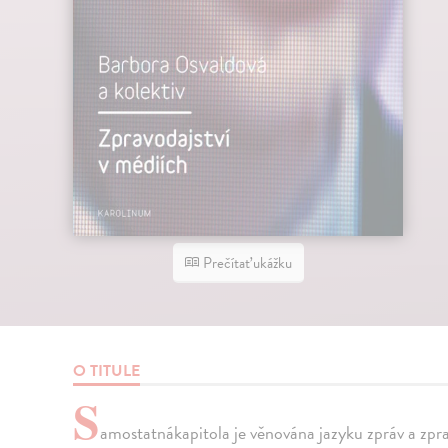
Prečítať ukážku
O TITULE
S
amostatnákapitola je věnována jazyku zpráv a zprav